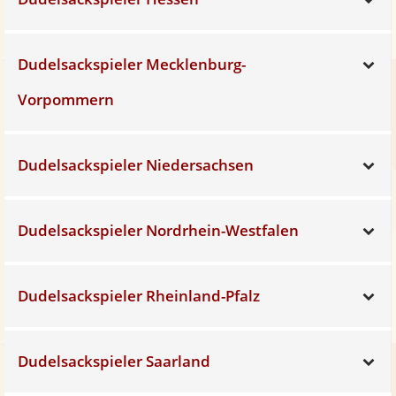
Dudelsackspieler Mecklenburg-
Sh
Vorpommern
Dudelsackspieler Niedersachsen
Sh
Dudelsackspieler Nordrhein-Westfalen
Sh
Dudelsackspieler Rheinland-Pfalz
Sh
Dudelsackspieler Saarland
Sh