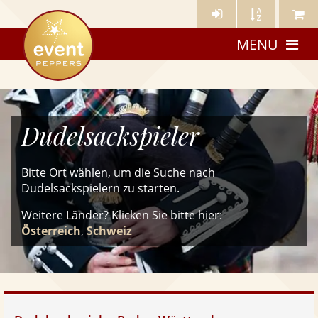
Künstler-
Künstler
Meine
eventpeppers
Login
A-
Künstle
MENU
Z
Dudelsackspieler
Bitte Ort wählen, um die Suche nach
Dudelsackspielern zu starten.
Weitere Länder? Klicken Sie
bitte
hier:
Österreich
,
Schweiz