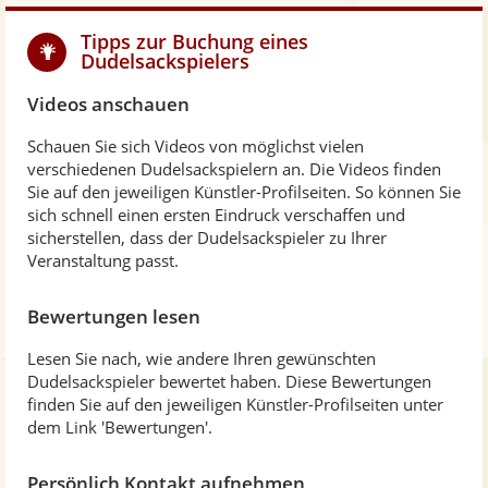
Tipps zur Buchung eines
Dudelsackspielers
Videos anschauen
Schauen Sie sich Videos von möglichst vielen
verschiedenen Dudelsackspielern an. Die Videos finden
Sie auf den jeweiligen Künstler-Profilseiten. So können Sie
sich schnell einen ersten Eindruck verschaffen und
sicherstellen, dass der Dudelsackspieler zu Ihrer
Veranstaltung passt.
Bewertungen lesen
Lesen Sie nach, wie andere Ihren gewünschten
Dudelsackspieler bewertet haben. Diese Bewertungen
finden Sie auf den jeweiligen Künstler-Profilseiten unter
dem Link 'Bewertungen'.
Persönlich Kontakt aufnehmen