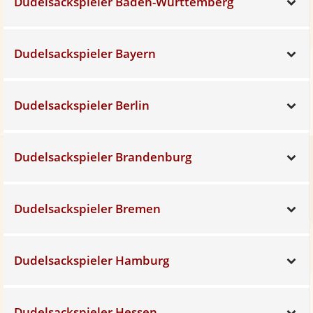
Dudelsackspieler Baden-Württemberg
Sh
Dudelsackspieler Bayern
Sh
Dudelsackspieler Berlin
Sh
Dudelsackspieler Brandenburg
Sh
Dudelsackspieler Bremen
Sh
Dudelsackspieler Hamburg
Sh
Dudelsackspieler Hessen
Sh