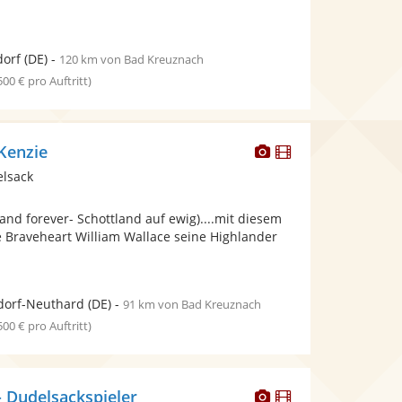
dorf
(DE)
-
120 km von Bad Kreuznach
 500 € pro Auftritt)
Dieser
Dieser
Kenzie
Künstler
Künstler
elsack
stellt
stellt
Fotos
Videos
land forever- Schottland auf ewig)....mit diesem
bereit.
bereit.
e Braveheart William Wallace seine Highlander
dorf-Neuthard
(DE)
-
91 km von Bad Kreuznach
 500 € pro Auftritt)
Dieser
Dieser
- Dudelsackspieler