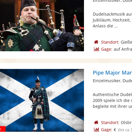
Einzelmusiker, Dud
Dudelsackmusik aus
Jubiläum, Hochzeit,
Anlass die ...
Standort:
Gieß
Gage:
auf Anfr
Pipe Major Ma
Einzelmusiker, Dud
Authentische Dudel
2009 spiele ich die
begleite mit ihrer 
Standort:
Olsb
Gage:
€
(bis ca.