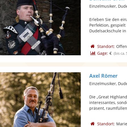
Einzelmusiker, Dud
Erleben Sie den ein
Perfektion, gespielt
Dudelsackschule in 
Standort:
Offe
Gage:
€
(bis ca.
Axel Römer
Einzelmusiker, Dud
Die „Great Highland
interessantes, sond
präsent, raumfüllend
Standort:
Mari