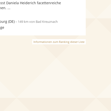
bereit.
bereit.
sst Daniela Heiderich facettenreiche
Sternen
en. ...
burg
(DE)
-
149 km von Bad Kreuznach
age
Informationen zum Ranking dieser Liste