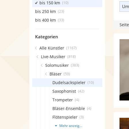
bis 150 km
(10)
Umk
bis 250 km
(23)
bis 400 km
(33)
Seite
Kategorien
Alle Künstler
(1167)
Live-Musiker
(818)
Solomusiker
(383)
Bläser
(59)
Dudelsackspieler
(10)
Saxophonist
(42)
Trompeter
(4)
Bläser-Ensemble
(4)
Flötenspieler
(3)
Mehr anzeigen