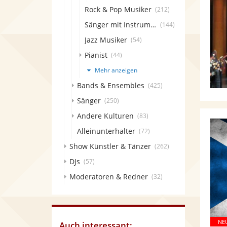
Rock & Pop Musiker
(212)
Sänger mit Instrument
(144)
Jazz Musiker
(54)
Pianist
(44)
Mehr anzeigen
Bands & Ensembles
(425)
Sänger
(250)
Andere Kulturen
(83)
Alleinunterhalter
(72)
Show Künstler & Tänzer
(262)
DJs
(57)
Moderatoren & Redner
(32)
Auch interessant: