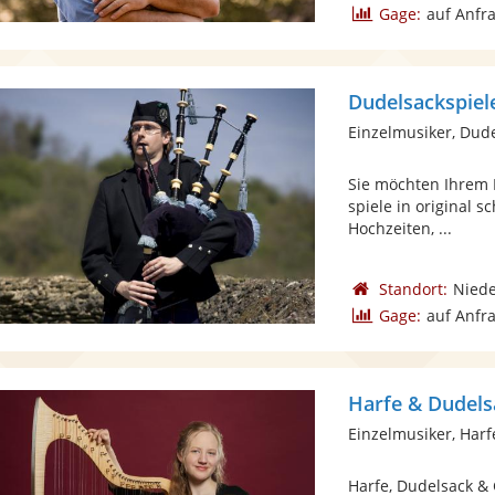
Gage:
auf Anfr
Dudelsackspiele
Einzelmusiker, Dud
Sie möchten Ihrem 
spiele in original 
Hochzeiten, ...
Standort:
Nied
Gage:
auf Anfr
Harfe & Dudels
Einzelmusiker, Harf
Harfe, Dudelsack &