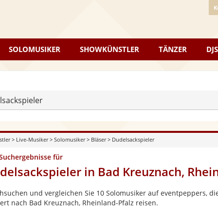
K
SOLOMUSIKER
SHOWKÜNSTLER
TÄNZER
DJS
sackspieler
stler
>
Live-Musiker
>
Solomusiker
>
Bläser
>
Dudelsackspieler
 Suchergebnisse für
delsackspieler in Bad Kreuznach, Rhein
hsuchen und vergleichen Sie 10 Solomusiker auf eventpeppers, die
ert nach Bad Kreuznach, Rheinland-Pfalz reisen.