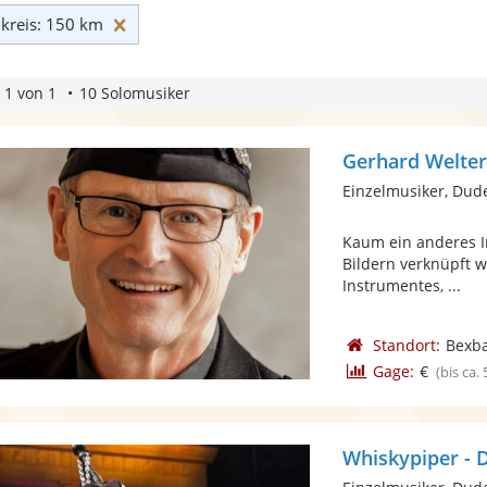
Umkreis: 150 km zurücksetzen
reis: 150 km
 1 von 1
10 Solomusiker
Gerhard Welte
Einzelmusiker, Dud
Kaum ein anderes I
Bildern verknüpft w
Instrumentes, ...
Standort:
Bexb
Gage:
€
(bis ca.
Whiskypiper - 