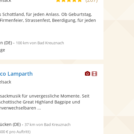
elsack
stellt
stellt
von
Fotos
Videos
 Schottland, für jeden Anlass. Ob Geburtstag,
5
bereit.
bereit.
 Firmenfeier, Strassenfest, Beerdigung, für jeden
Sternen
en
(DE)
-
100 km von Bad Kreuznach
age
Dieser
Dieser
rco Lamparth
Künstler
Künstler
elsack
stellt
stellt
Fotos
Videos
sackmusik für unvergessliche Momente. Seit
bereit.
bereit.
 schottische Great Highland Bagpipe und
unverwechselbaren ...
rücken
(DE)
-
37 km von Bad Kreuznach
 500 € pro Auftritt)