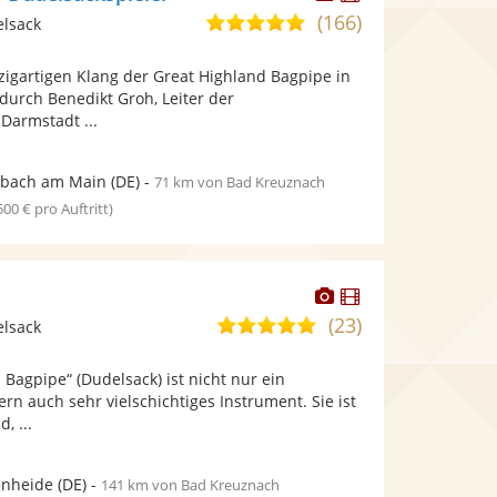
Künstler
Künstler
(166)
5,0
elsack
stellt
stellt
von
Fotos
Videos
zigartigen Klang der Great Highland Bagpipe in
5
bereit.
bereit.
 durch Benedikt Groh, Leiter der
Sternen
Darmstadt ...
nbach am Main
(DE)
-
71 km von Bad Kreuznach
 500 € pro Auftritt)
Dieser
Dieser
Künstler
Künstler
(23)
5,0
elsack
stellt
stellt
von
Fotos
Videos
 Bagpipe“ (Dudelsack) ist nicht nur ein
5
bereit.
bereit.
ern auch sehr vielschichtiges Instrument. Sie ist
Sternen
, ...
enheide
(DE)
-
141 km von Bad Kreuznach