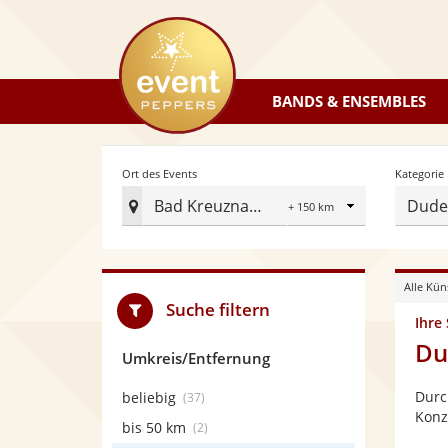
eventpeppers
BANDS & ENSEMBLES
Radius
Ort des Events
Kategorie
Bad Kreuznach
Dudel
Ort
des
Events
Alle Kün
festlegen
Suche filtern
Ihre
Du
Umkreis/Entfernung
Durc
beliebig
(37)
Konz
bis 50 km
(2)