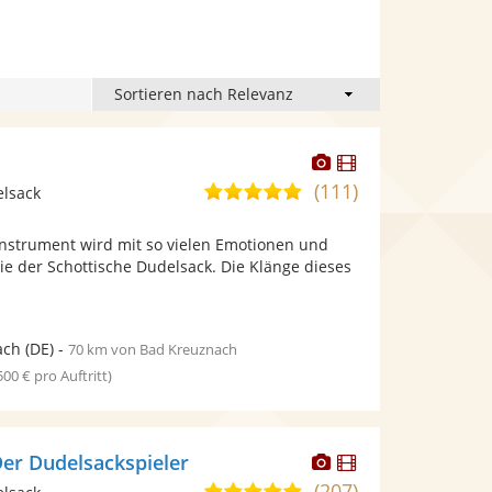
Dieser
Dieser
r
Künstler
Künstler
(111)
5,0
elsack
stellt
stellt
von
Fotos
Videos
nstrument wird mit so vielen Emotionen und
5
bereit.
bereit.
ie der Schottische Dudelsack. Die Klänge dieses
Sternen
ach
(DE)
-
70 km von Bad Kreuznach
 500 € pro Auftritt)
Dieser
Dieser
Der Dudelsackspieler
Künstler
Künstler
(207)
5,0