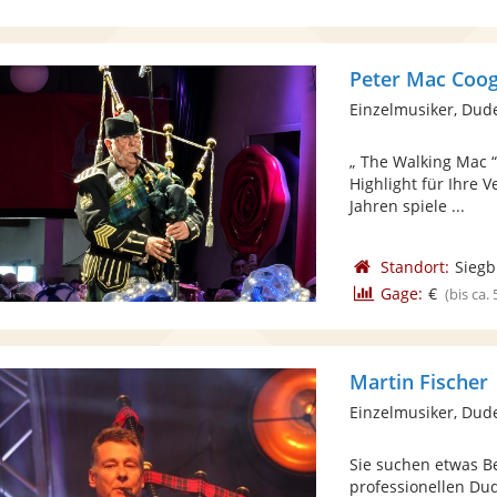
Peter Mac Coog
Einzelmusiker, Dud
„ The Walking Mac “
Highlight für Ihre 
Jahren spiele ...
Standort:
Siegb
Gage:
€
(bis ca.
Martin Fischer
Einzelmusiker, Dud
Sie suchen etwas B
professionellen Dud