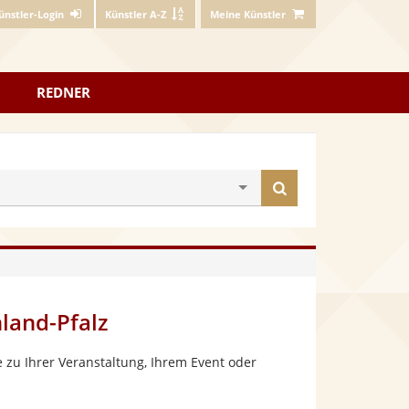
ünstler-Login
Künstler A-Z
Meine Künstler
REDNER
Künstler
finden
land-Pfalz
 zu Ihrer Veranstaltung, Ihrem Event oder