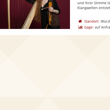
und ihrer Stimme lä
Klangwelten entsteh
Standort:
Würz
Gage:
auf Anfr