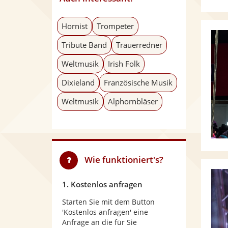
Hornist
Trompeter
Tribute Band
Trauerredner
Weltmusik
Irish Folk
Dixieland
Französische Musik
Weltmusik
Alphornbläser
Wie funktioniert's?
1. Kostenlos anfragen
Starten Sie mit dem Button
'Kostenlos anfragen' eine
Anfrage an die für Sie