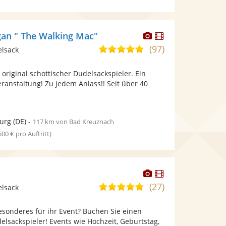
Dieser
Dieser
an " The Walking Mac"
Künstler
Künstler
(97)
5,0
elsack
stellt
stellt
von
Fotos
Videos
 original schottischer Dudelsackspieler. Ein
5
bereit.
bereit.
Veranstaltung! Zu jedem Anlass!! Seit über 40
Sternen
urg
(DE)
-
117 km von Bad Kreuznach
 500 € pro Auftritt)
Dieser
Dieser
Künstler
Künstler
(27)
5,0
elsack
stellt
stellt
von
Fotos
Videos
esonderes für ihr Event? Buchen Sie einen
5
bereit.
bereit.
elsackspieler! Events wie Hochzeit, Geburtstag,
Sternen