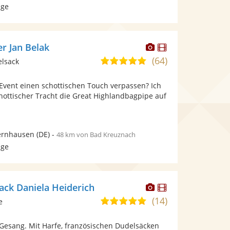
age
Dieser
Dieser
r Jan Belak
Künstler
Künstler
(64)
4,9
elsack
stellt
stellt
von
Fotos
Videos
Event einen schottischen Touch verpassen? Ich
5
bereit.
bereit.
schottischer Tracht die Great Highlandbagpipe auf
Sternen
ernhausen
(DE)
-
48 km von Bad Kreuznach
age
Dieser
Dieser
ack Daniela Heiderich
Künstler
Künstler
(14)
4,9
e
stellt
stellt
von
Fotos
Videos
 Gesang. Mit Harfe, französischen Dudelsäcken
5