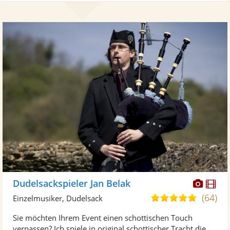
Diese
Di
Dudelsackspieler Jan Belak
Künst
Kü
(64)
4,9
Einzelmusiker, Dudelsack
stellt
ste
von
Sie möchten Ihrem Event einen schottischen Touch
Fotos
Vi
5
verpassen? Ich spiele in original schottischer Tracht die