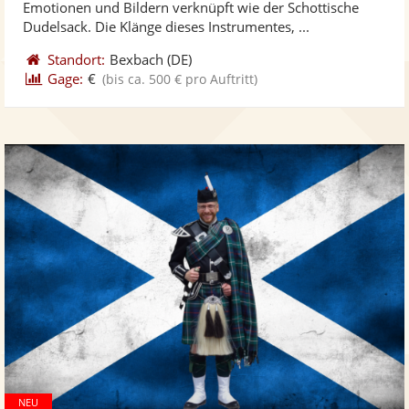
Emotionen und Bildern verknüpft wie der Schottische
bereit
ber
Sternen
Dudelsack. Die Klänge dieses Instrumentes, ...
Standort:
Bexbach
(DE)
Gage:
€
(bis ca. 500 € pro Auftritt)