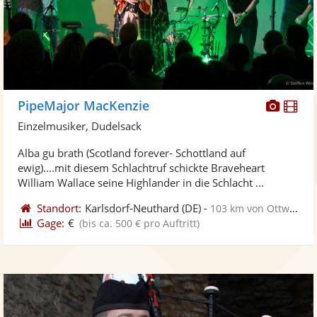
Diese
Di
PipeMajor MacKenzie
Künst
Kü
Einzelmusiker, Dudelsack
stellt
ste
Alba gu brath (Scotland forever- Schottland auf
Fotos
Vi
ewig)....mit diesem Schlachtruf schickte Braveheart
bereit
ber
William Wallace seine Highlander in die Schlacht ...
Standort:
Karlsdorf-Neuthard
(DE)
-
103 km von Ottweiler
Gage:
€
(bis ca. 500 € pro Auftritt)