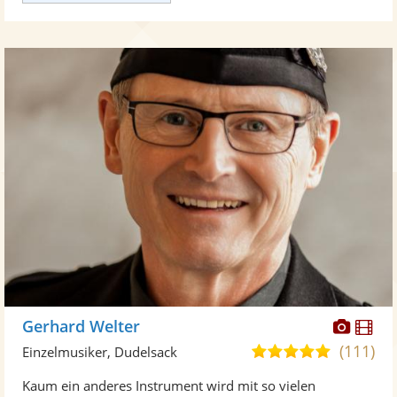
Diese
Di
Gerhard Welter
Künst
Kü
(111)
5,0
Einzelmusiker, Dudelsack
stellt
ste
von
Kaum ein anderes Instrument wird mit so vielen
Fotos
Vi
5