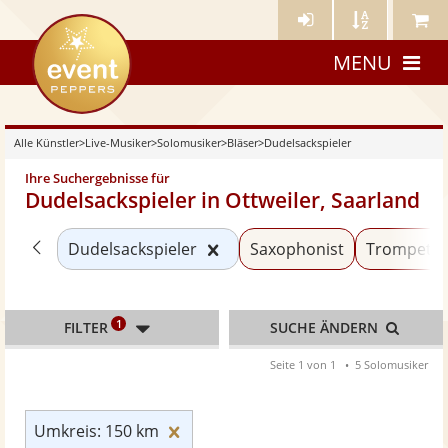
Künstler-
Künstler
Meine
eventpeppers
Login
A-
Künstle
MENU
Z
Alle Künstler
>
Live-Musiker
>
Solomusiker
>
Bläser
>
Dudelsackspieler
Ihre Suchergebnisse für
Dudelsackspieler in Ottweiler, Saarland
Zurück zu «Bläser»
Kategorie «Dudelsackspieler
Dudelsackspieler
Saxophonist
Trompete
1
FILTER
SUCHE ÄNDERN
Seite 1 von 1
5 Solomusiker
Umkreis: 150 km zurücksetzen
Umkreis: 150 km