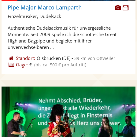
Diese
Di
Pipe Major Marco Lamparth
Künst
Kü
Einzelmusiker, Dudelsack
stellt
ste
Authentische Dudelsackmusik für unvergessliche
Fotos
Vi
Momente. Seit 2009 spiele ich die schottische Great
bereit
ber
Highland Bagpipe und begleite mit ihrer
unverwechselbaren ...
Standort:
Olsbrücken
(DE)
-
39 km von Ottweiler
Gage:
€
(bis ca. 500 € pro Auftritt)