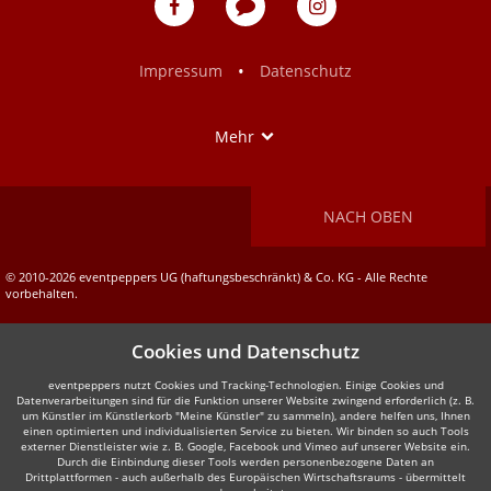
auf
auf
Facebook
Instagram
•
Impressum
Datenschutz
Show
Mehr
NACH OBEN
© 2010-2026 eventpeppers UG (haftungsbeschränkt) & Co. KG - Alle Rechte
vorbehalten.
Cookies und Datenschutz
eventpeppers nutzt Cookies und Tracking-Technologien. Einige Cookies und
Datenverarbeitungen sind für die Funktion unserer Website zwingend erforderlich (z. B.
um Künstler im Künstlerkorb "Meine Künstler" zu sammeln), andere helfen uns, Ihnen
einen optimierten und individualisierten Service zu bieten. Wir binden so auch Tools
externer Dienstleister wie z. B. Google, Facebook und Vimeo auf unserer Website ein.
Durch die Einbindung dieser Tools werden personenbezogene Daten an
Drittplattformen - auch außerhalb des Europäischen Wirtschaftsraums - übermittelt