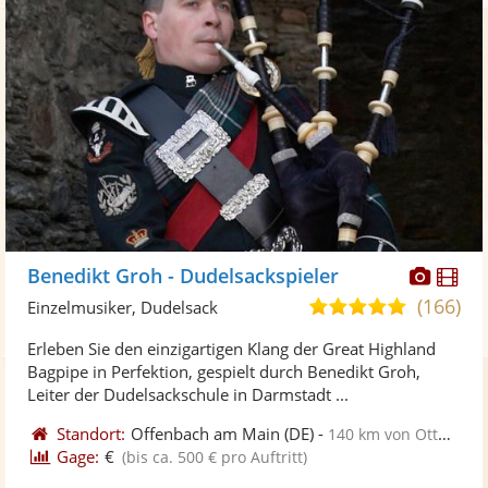
Diese
Di
Benedikt Groh - Dudelsackspieler
Künst
Kü
(166)
5,0
Einzelmusiker, Dudelsack
stellt
ste
von
Erleben Sie den einzigartigen Klang der Great Highland
Fotos
Vi
5
Bagpipe in Perfektion, gespielt durch Benedikt Groh,
bereit
ber
Sternen
Leiter der Dudelsackschule in Darmstadt ...
Standort:
Offenbach am Main
(DE)
-
140 km von Ottweiler
Gage:
€
(bis ca. 500 € pro Auftritt)