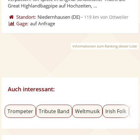
bereit
ber
Sternen
Great Highlandbagpipe auf Hochzeiten, ...
Standort:
Niedernhausen
(DE)
-
119 km von Ottweiler
Gage:
auf Anfrage
Informationen zum Ranking dieser Liste
Auch interessant:
Trompeter
Tribute Band
Weltmusik
Irish Folk
Dix