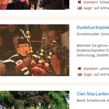
Standort:
Schw
Gage:
auf Anfr
Dudelsackspiel
Einzelmusiker, Scho
Möchten Sie gerne 
Dudelsackspielen f
Geburtstag, Stadtfest
Standort:
Lehrt
Gage:
auf Anfr
Clan MacLanbo
Band, Schottische 