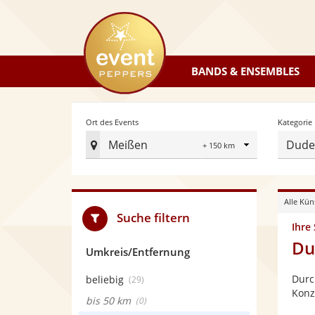
eventpeppers
BANDS & ENSEMBLES
Radius
Ort des Events
Kategorie
Meißen
Dudel
Ort
des
Events
Alle Kün
festlegen
Suche filtern
Ihre
Du
Umkreis/Entfernung
Durc
beliebig
(29)
Konz
bis 50 km
(0)