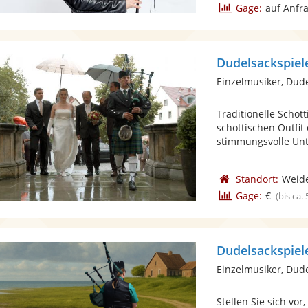
Gage:
auf Anfr
Dudelsackspiel
Einzelmusiker, Dud
Traditionelle Schot
schottischen Outfit
stimmungsvolle Unt
Standort:
Weide
Gage:
€
(bis ca.
Dudelsackspiel
Einzelmusiker, Dud
Stellen Sie sich vor