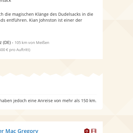
elsack
stellt
stellt
Fotos
Videos
rch die magischen Klänge des Dudelsacks in die
bereit.
bereit.
ds entführen. Kian Johnston ist einer der
.
z
(DE)
-
105 km von Meißen
 500 € pro Auftritt)
 haben jedoch eine Anreise von mehr als 150 km.
Dieser
Dieser
er Mac Gregory