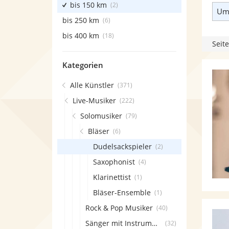
bis 150 km
(2)
Umk
bis 250 km
(6)
bis 400 km
(18)
Seite
Kategorien
Alle Künstler
(371)
Live-Musiker
(222)
Solomusiker
(79)
Bläser
(6)
Dudelsackspieler
(2)
Saxophonist
(4)
Klarinettist
(1)
Bläser-Ensemble
(1)
Rock & Pop Musiker
(40)
Sänger mit Instrument
(32)