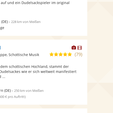
bereit.
bereit.
 auf und ein Dudelsackspieler im original
Sternen
e
(DE)
-
228 km von Meißen
age
Dieser
Dieser
d
Künstler
Künstler
(79)
5,0
ppe, Schottische Musik
stellt
stellt
von
Fotos
Videos
 dem schottischen Hochland, stammt der
5
bereit.
bereit.
Dudelsackes wie er sich weltweit manifestiert
Sternen
 ...
rn
(DE)
-
250 km von Meißen
 500 € pro Auftritt)