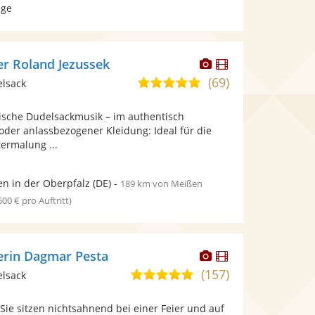
age
Dieser
Dieser
er Roland Jezussek
Künstler
Künstler
(69)
4,9
elsack
stellt
stellt
von
Fotos
Videos
tische Dudelsackmusik – im authentisch
5
bereit.
bereit.
 oder anlassbezogener Kleidung: Ideal für die
Sternen
ermalung ...
n in der Oberpfalz
(DE)
-
189 km von Meißen
 500 € pro Auftritt)
Dieser
Dieser
erin Dagmar Pesta
Künstler
Künstler
(157)
4,9
elsack
stellt
stellt
von
Fotos
Videos
, Sie sitzen nichtsahnend bei einer Feier und auf
5