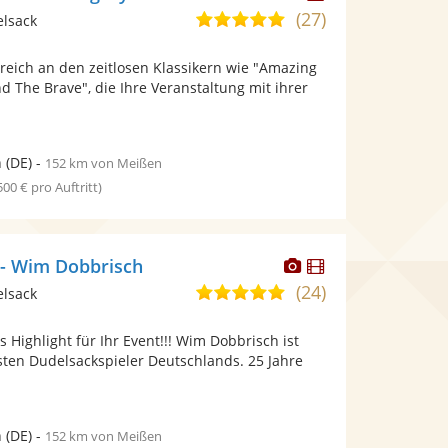
Künstler
Künstler
(27)
5,0
elsack
stellt
stellt
von
Fotos
Videos
 reich an den zeitlosen Klassikern wie "Amazing
5
bereit.
bereit.
d The Brave", die Ihre Veranstaltung mit ihrer
Sternen
n
(DE)
-
152 km von Meißen
 500 € pro Auftritt)
Dieser
Dieser
 - Wim Dobbrisch
Künstler
Künstler
(24)
4,8
elsack
stellt
stellt
von
Fotos
Videos
s Highlight für Ihr Event!!! Wim Dobbrisch ist
5
bereit.
bereit.
sten Dudelsackspieler Deutschlands. 25 Jahre
Sternen
n
(DE)
-
152 km von Meißen