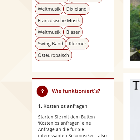
Weltmusik
Dixieland
Französische Musik
Weltmusik
Bläser
Swing Band
Klezmer
Osteuropäisch
Wie funktioniert's?
1. Kostenlos anfragen
Starten Sie mit dem Button
'Kostenlos anfragen' eine
Anfrage an die für Sie
interessanten Solomusiker - also