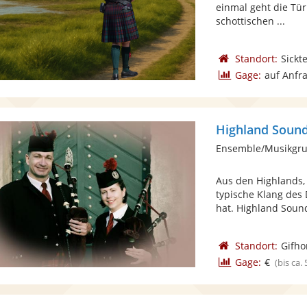
einmal geht die Tür
schottischen ...
Standort:
Sickt
Gage:
auf Anfr
Highland Soun
Ensemble/Musikgru
Aus den Highlands,
typische Klang des 
hat. Highland Sound
Standort:
Gifho
Gage:
€
(bis ca.