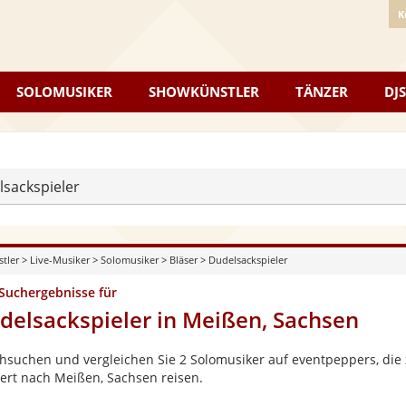
K
SOLOMUSIKER
SHOWKÜNSTLER
TÄNZER
DJS
sackspieler
stler
>
Live-Musiker
>
Solomusiker
>
Bläser
>
Dudelsackspieler
 Suchergebnisse für
delsackspieler in Meißen, Sachsen
hsuchen und vergleichen Sie 2 Solomusiker auf eventpeppers, die 
ert nach Meißen, Sachsen reisen.