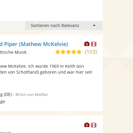
Dieser
Dieser
nd Piper (Mathew McKelvie)
Künstler
Künstler
(103)
5,0
ttische Musik
stellt
stellt
von
Fotos
Videos
ew McKelvie. Ich wurde 1969 in Keith (ein
5
bereit.
bereit.
den von Schottland) geboren und war hier seit
Sternen
ig
(DE)
-
80 km von Meißen
age
Dieser
Dieser
Künstler
Künstler