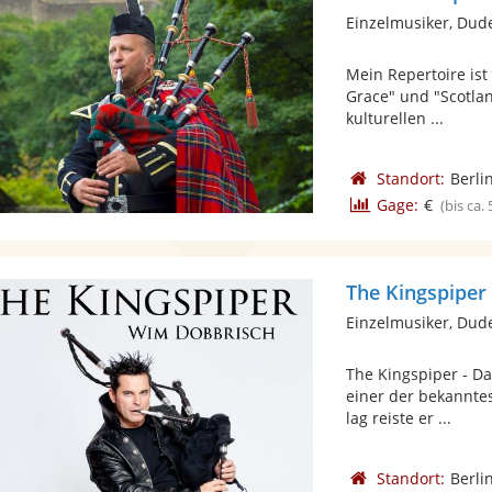
Einzelmusiker, Dud
Mein Repertoire ist
Grace" und "Scotlan
kulturellen ...
Standort:
Berli
Gage:
€
(bis ca.
The Kingspiper
Einzelmusiker, Dud
The Kingspiper - Da
einer der bekannte
lag reiste er ...
Standort:
Berli