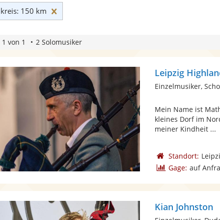
Umkreis: 150 km zurücksetzen
reis: 150 km
 1 von 1
2 Solomusiker
Leipzig Highla
Einzelmusiker, Scho
Mein Name ist Math
kleines Dorf im Nor
meiner Kindheit ...
Standort:
Leipz
Gage:
auf Anfr
Kian Johnston