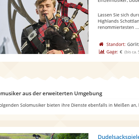
Einzelmusiker, Dud
Lassen Sie sich du
Highlands Schottlan
renommiertesten ..
Standort:
Görlit
Gage:
€
(bis ca.
omusiker aus der erweiterten Umgebung
folgenden Solomusiker bieten ihre Dienste ebenfalls in Meißen an,
Dudelsackspiel