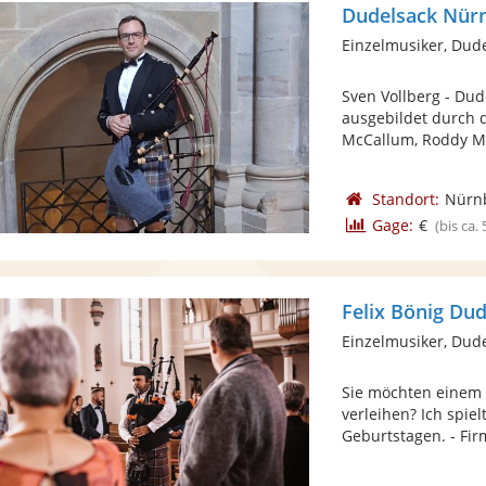
Dudelsack Nürn
Einzelmusiker, Dud
Sven Vollberg - Dud
ausgebildet durch d
McCallum, Roddy Ma
Standort:
Nürn
Gage:
€
(bis ca.
Einzelmusiker, Dud
Sie möchten einem 
verleihen? Ich spiel
Geburtstagen. - Firm