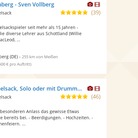
Dieser
Dieser
berg - Sven Vollberg
Künstler
Künstler
(39)
5,0
elsack
stellt
stellt
von
Fotos
Videos
elsackspieler seit mehr als 15 Jahren -
5
bereit.
bereit.
ie diverse Lehrer aus Schottland (Willie
Sternen
cLeod, ...
berg
(DE)
-
255 km von Meißen
 500 € pro Auftritt)
Dieser
Dieser
Felix Bönig Dudelsack, Solo oder mit Drummer buchbar
Künstler
Künstler
(46)
5,0
elsack
stellt
stellt
von
Fotos
Videos
besonderen Anlass das gewisse Etwas
5
bereit.
bereit.
te bereits bei. - Beerdigungen. - Hochzeiten. -
Sternen
enfeiern. ...