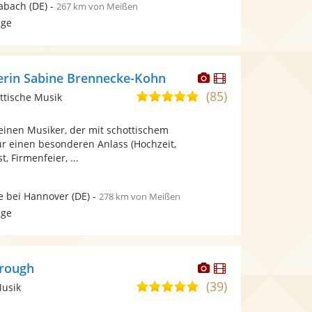
abach
(DE)
-
267 km von Meißen
age
Dieser
Dieser
erin Sabine Brennecke-Kohn
Künstler
Künstler
(85)
5,0
ttische Musik
stellt
stellt
von
Fotos
Videos
einen Musiker, der mit schottischem
5
bereit.
bereit.
ür einen besonderen Anlass (Hochzeit,
Sternen
, Firmenfeier, ...
e bei Hannover
(DE)
-
278 km von Meißen
age
Dieser
Dieser
rough
Künstler
Künstler
(39)
5,0
Musik
stellt
stellt
von