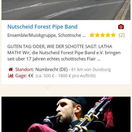
Di
Nutscheid Forest Pipe Band
Kü
(2)
5,0
Ensemble/Musikgruppe, Schottische Musik
ste
von
GUTEN TAG ODER, WIE DER SCHOTTE SAGT: LATHA
Fo
5
MATH! Wir, die Nutscheid Forest Pipe Band e.V. bringen
ber
Sternen
seit über 17 Jahren echtes schottisches Flair ...
Standort:
Nümbrecht
(DE)
-
81 km von Duisburg
Gage:
€€
(ca. 500 € - 1800 € pro Auftritt)