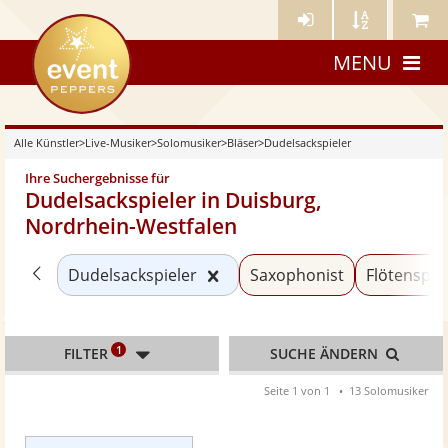
Künstler-
Künstler
Meine
eventpeppers
Login
A-
Künstle
MENU
Z
Alle Künstler
>
Live-Musiker
>
Solomusiker
>
Bläser
>
Dudelsackspieler
Ihre Suchergebnisse für
Dudelsackspieler in Duisburg,
Nordrhein-Westfalen
Zurück zu «Bläser»
Kategorie «Dudelsackspieler
Dudelsackspieler
Saxophonist
Flötenspie
1
FILTER
SUCHE ÄNDERN
Seite 1 von 1
13 Solomusiker