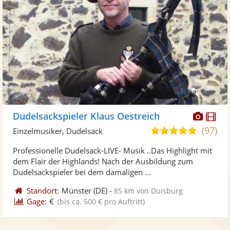
Diese
Di
Dudelsackspieler Klaus Oestreich
Künst
Kü
(97)
5,0
Einzelmusiker, Dudelsack
stellt
ste
von
Professionelle Dudelsack-LIVE- Musik ..Das Highlight mit
Fotos
Vi
5
dem Flair der Highlands! Nach der Ausbildung zum
bereit
ber
Sternen
Dudelsackspieler bei dem damaligen ...
Standort:
Münster
(DE)
-
85 km von Duisburg
Gage:
€
(bis ca. 500 € pro Auftritt)