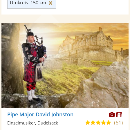
Umkreis: 150 km zurücksetzen
Umkreis: 150 km
Diese
Di
Pipe Major David Johnston
Künst
Kü
(61)
5,0
Einzelmusiker, Dudelsack
stellt
ste
von