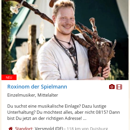
Diese
Di
Roxinom der Spielmann
Künst
Kü
Einzelmusiker, Mittelalter
stellt
ste
Du suchst eine musikalische Einlage? Dazu lustige
Fotos
Vi
Unterhaltung? Du möchtest alles, aber nicht 0815? Dann
bereit
ber
bist Du jetzt an der richtigen Adresse! ...
Standort:
Versmold
(DE)
-
118 km von Duisburg