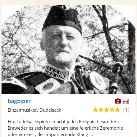
Diese
Di
bagpiper
Künst
Kü
(1)
5,0
Einzelmusiker, Dudelsack
stellt
ste
von
Ein Dudelsackspieler macht jedes Ereignis besonders.
Fotos
Vi
5
Entweder es sich handelt um eine feierliche Zeremonie
bereit
ber
Sternen
oder ein Fest, der imponierende Klang ...