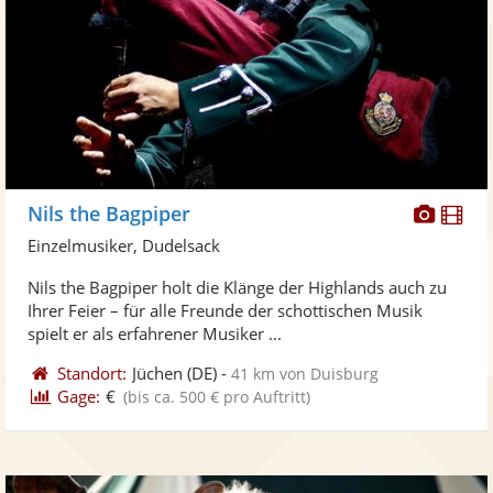
Diese
Di
Nils the Bagpiper
Künst
Kü
Einzelmusiker, Dudelsack
stellt
ste
Nils the Bagpiper holt die Klänge der Highlands auch zu
Fotos
Vi
Ihrer Feier – für alle Freunde der schottischen Musik
bereit
ber
spielt er als erfahrener Musiker ...
Standort:
Jüchen
(DE)
-
41 km von Duisburg
Gage:
€
(bis ca. 500 € pro Auftritt)