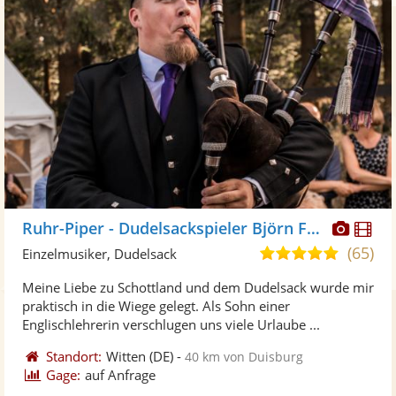
Diese
Di
Ruhr-Piper - Dudelsackspieler Björn Frauendienst
Künst
Kü
(65)
5,0
Einzelmusiker, Dudelsack
stellt
ste
von
Meine Liebe zu Schottland und dem Dudelsack wurde mir
Fotos
Vi
5
praktisch in die Wiege gelegt. Als Sohn einer
bereit
ber
Sternen
Englischlehrerin verschlugen uns viele Urlaube ...
Standort:
Witten
(DE)
-
40 km von Duisburg
Gage:
auf Anfrage