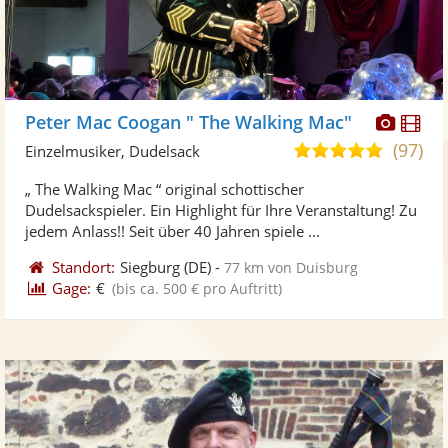
Diese
Di
Peter Mac Coogan " The Walking Mac"
Künst
Kü
(97)
5,0
Einzelmusiker, Dudelsack
stellt
ste
von
„ The Walking Mac “ original schottischer
Fotos
Vi
5
Dudelsackspieler. Ein Highlight für Ihre Veranstaltung! Zu
bereit
ber
Sternen
jedem Anlass!! Seit über 40 Jahren spiele ...
Standort:
Siegburg
(DE)
-
77 km von Duisburg
Gage:
€
(bis ca. 500 € pro Auftritt)