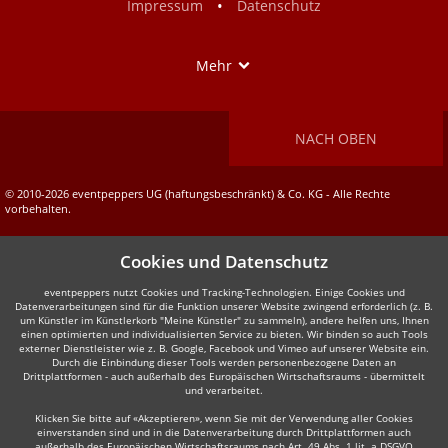
•
Impressum
Datenschutz
Show
Mehr
NACH OBEN
© 2010-2026 eventpeppers UG (haftungsbeschränkt) & Co. KG - Alle Rechte
vorbehalten.
Cookies und Datenschutz
eventpeppers nutzt Cookies und Tracking-Technologien. Einige Cookies und
Datenverarbeitungen sind für die Funktion unserer Website zwingend erforderlich (z. B.
um Künstler im Künstlerkorb "Meine Künstler" zu sammeln), andere helfen uns, Ihnen
einen optimierten und individualisierten Service zu bieten. Wir binden so auch Tools
externer Dienstleister wie z. B. Google, Facebook und Vimeo auf unserer Website ein.
Durch die Einbindung dieser Tools werden personenbezogene Daten an
Drittplattformen - auch außerhalb des Europäischen Wirtschaftsraums - übermittelt
und verarbeitet.
Klicken Sie bitte auf «Akzeptieren», wenn Sie mit der Verwendung aller Cookies
einverstanden sind und in die Datenverarbeitung durch Drittplattformen auch
außerhalb des Europäischen Wirtschaftsraums nach Art. 49 Abs. 1 lit. a DSGVO