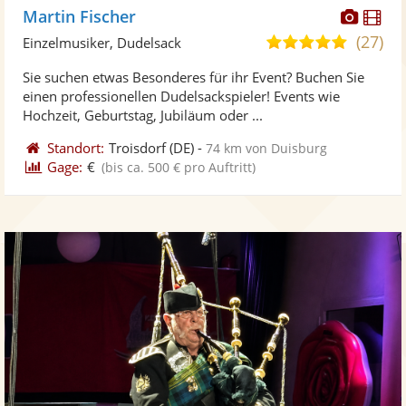
Diese
Di
Martin Fischer
Künst
Kü
(27)
5,0
Einzelmusiker, Dudelsack
stellt
ste
von
Sie suchen etwas Besonderes für ihr Event? Buchen Sie
Fotos
Vi
5
einen professionellen Dudelsackspieler! Events wie
bereit
ber
Sternen
Hochzeit, Geburtstag, Jubiläum oder ...
Standort:
Troisdorf
(DE)
-
74 km von Duisburg
Gage:
€
(bis ca. 500 € pro Auftritt)