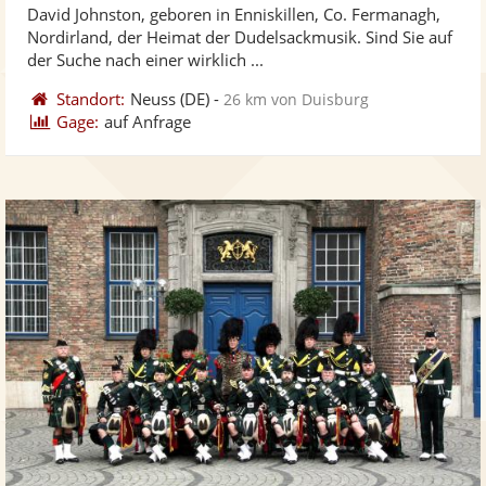
David Johnston, geboren in Enniskillen, Co. Fermanagh,
Fotos
Vi
5
Nordirland, der Heimat der Dudelsackmusik. Sind Sie auf
bereit
ber
Sternen
der Suche nach einer wirklich ...
Standort:
Neuss
(DE)
-
26 km von Duisburg
Gage:
auf Anfrage