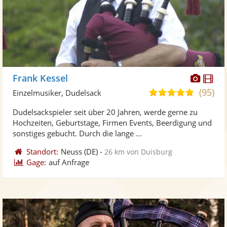
Diese
Di
Frank Kessel
Künst
Kü
(95)
5,0
Einzelmusiker, Dudelsack
stellt
ste
von
Dudelsackspieler seit über 20 Jahren, werde gerne zu
Fotos
Vi
5
Hochzeiten, Geburtstage, Firmen Events, Beerdigung und
bereit
ber
Sternen
sonstiges gebucht. Durch die lange ...
Standort:
Neuss
(DE)
-
26 km von Duisburg
Gage:
auf Anfrage