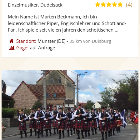
Künst
Kü
(4)
5,0
Einzelmusiker, Dudelsack
stellt
ste
von
Mein Name ist Marten Beckmann, ich bin
Fotos
Vi
5
leidenschaftlicher Piper, Englischlehrer und Schottland-
bereit
ber
Sternen
Fan. Ich spiele seit vielen Jahren den schottischen ...
Standort:
Münster
(DE)
-
85 km von Duisburg
Gage:
auf Anfrage