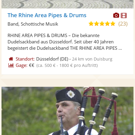
Diese
Di
The Rhine Area Pipes & Drums
Künst
Kü
(23)
5,0
Band, Schottische Musik
stellt
ste
von
RHINE AREA PIPES & DRUMS – Die bekannte
Fotos
Vi
5
Dudelsackband aus Düsseldorf. Seit über 40 Jahren
bereit
ber
Sternen
begeistert die Dudelsackband THE RHINE AREA PIPES ...
Standort:
Düsseldorf
(DE)
-
24 km von Duisburg
Gage:
€€
(ca. 500 € - 1800 € pro Auftritt)