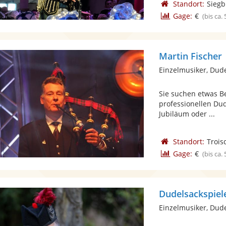
Standort:
Siegb
Gage:
€
(bis ca.
Martin Fischer
Einzelmusiker, Dud
Sie suchen etwas B
professionellen Dud
Jubiläum oder ...
Standort:
Trois
Gage:
€
(bis ca.
Dudelsackspiel
Einzelmusiker, Dud