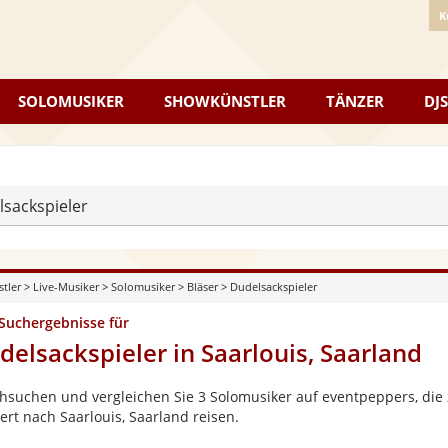
K
SOLOMUSIKER
SHOWKÜNSTLER
TÄNZER
DJS
sackspieler
stler
>
Live-Musiker
>
Solomusiker
>
Bläser
>
Dudelsackspieler
 Suchergebnisse für
delsackspieler in Saarlouis, Saarland
hsuchen und vergleichen Sie 3 Solomusiker auf eventpeppers, die 
ert nach Saarlouis, Saarland reisen.