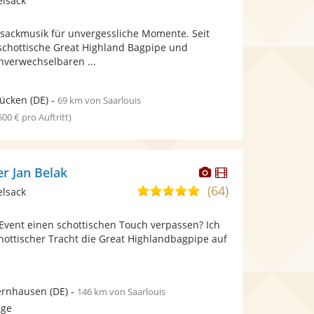
elsack
stellt
stellt
Fotos
Videos
sackmusik für unvergessliche Momente. Seit
bereit.
bereit.
 schottische Great Highland Bagpipe und
unverwechselbaren ...
rücken
(DE)
-
69 km von Saarlouis
 500 € pro Auftritt)
Dieser
Dieser
r Jan Belak
Künstler
Künstler
(64)
4,9
elsack
stellt
stellt
von
Fotos
Videos
Event einen schottischen Touch verpassen? Ich
5
bereit.
bereit.
schottischer Tracht die Great Highlandbagpipe auf
Sternen
ernhausen
(DE)
-
146 km von Saarlouis
age