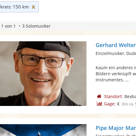
Umkreis: 150 km zurücksetzen
reis: 150 km
 1 von 1
3 Solomusiker
Gerhard Welte
Einzelmusiker, Dud
Kaum ein anderes I
Bildern verknüpft w
Instrumentes, ...
Standort:
Bexb
Gage:
€
(bis ca.
Pipe Major Ma