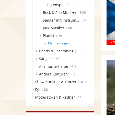
Flötenspieler
(1)
Rock & Pop Musiker
(109)
Sänger mit Instrument
(67)
Jazz Musiker
(30)
Pianist
(19)
Mehr anzeigen
Bands & Ensembles
(183)
Sänger
(117)
Alleinunterhalter
(41)
Andere Kulturen
(33)
Show Künstler & Tänzer
(101)
DJs
(22)
Moderatoren & Redner
(14)