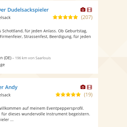
Dieser
Dieser
Der Dudelsackspieler
Künstler
Künstler
(207)
5,0
elsack
stellt
stellt
von
Fotos
Videos
 Schottland, für jeden Anlass. Ob Geburtstag,
5
bereit.
bereit.
 Firmenfeier, Strassenfest, Beerdigung, für jeden
Sternen
en
(DE)
-
196 km von Saarlouis
age
Dieser
Dieser
er Andy
Künstler
Künstler
(19)
5,0
elsack
stellt
stellt
von
Fotos
Videos
 willkommen auf meinem Eventpeppersprofil.
5
bereit.
bereit.
h für dieses wundervolle Instrument begeistern.
Sternen
eler ...