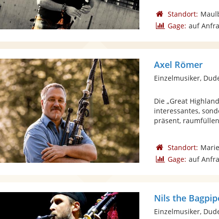
Standort:
Maul
Gage:
auf Anfr
Axel Römer
Einzelmusiker, Dud
Die „Great Highland
interessantes, sond
präsent, raumfüllend
Standort:
Mari
Gage:
auf Anfr
Nils the Bagpip
Einzelmusiker, Dud