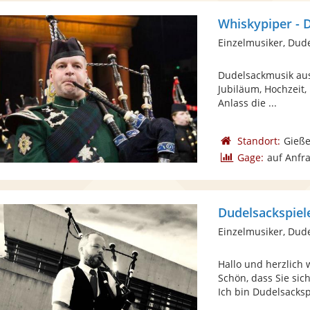
Whiskypiper - 
Einzelmusiker, Dud
Dudelsackmusik aus
Jubiläum, Hochzeit,
Anlass die ...
Standort:
Gieß
Gage:
auf Anfr
Dudelsackspiel
Einzelmusiker, Dud
Hallo und herzlich
Schön, dass Sie sic
Ich bin Dudelsackspi