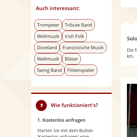
Auch interessant:
Trompeter
Tribute Band
Weltmusik
Irish Folk
Sol
Dixieland
Französische Musik
Die 
km.
Weltmusik
Bläser
Swing Band
Flötenspieler
Wie funktioniert's?
1. Kostenlos anfragen
Starten Sie mit dem Button
'Kostenlos anfragen' eine