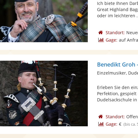
Ich biete Ihnen Da
Great Highland Bagp
oder im leichteren .
Standort:
Neue
Gage:
auf Anfr
Benedikt Groh 
Einzelmusiker, Dud
Erleben Sie den ein
Perfektion, gespielt
Dudelsackschule in 
Standort:
Offe
Gage:
€
(bis ca.