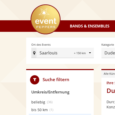
eventpeppers
BANDS & ENSEMBLES
Radius
Ort des Events
Kategorie
Saarlouis
Dudel
Ort
des
Events
Alle Kün
festlegen
Suche filtern
Ihre
Du
Umkreis/Entfernung
Durc
beliebig
(36)
Konz
bis 50 km
(1)