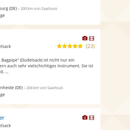
burg
(DE)
-
200 km von Saarlouis
age
Dieser
Dieser
Künstler
Künstler
(23)
5,0
elsack
stellt
stellt
von
Fotos
Videos
 Bagpipe“ (Dudelsack) ist nicht nur ein
5
bereit.
bereit.
ern auch sehr vielschichtiges Instrument. Sie ist
Sternen
, ...
enheide
(DE)
-
204 km von Saarlouis
age
Dieser
Dieser
er
Künstler
Künstler
elsack
stellt
stellt