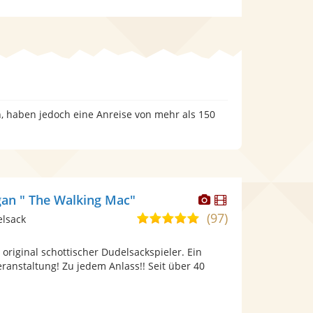
n, haben jedoch eine Anreise von mehr als 150
Dieser
Dieser
an " The Walking Mac"
Künstler
Künstler
(97)
5,0
elsack
stellt
stellt
von
Fotos
Videos
 original schottischer Dudelsackspieler. Ein
5
bereit.
bereit.
Veranstaltung! Zu jedem Anlass!! Seit über 40
Sternen