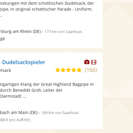
Fotos
Videos
rbietungen mit dem schottischen Dudelsack, der
5
bereit.
bereit.
ipe, in original schottischer Parade - Uniform.
Sternen
..
nburg am Rhein
(DE)
-
177 km von Saarlouis
age
Dieser
Dieser
- Dudelsackspieler
Künstler
Künstler
(166)
5,0
elsack
stellt
stellt
von
Fotos
Videos
zigartigen Klang der Great Highland Bagpipe in
5
bereit.
bereit.
 durch Benedikt Groh, Leiter der
Sternen
Darmstadt ...
nbach am Main
(DE)
-
169 km von Saarlouis
 500 € pro Auftritt)