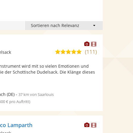
Dieser
Dieser
r
Künstler
Künstler
(111)
5,0
elsack
stellt
stellt
von
Fotos
Videos
nstrument wird mit so vielen Emotionen und
5
bereit.
bereit.
ie der Schottische Dudelsack. Die Klänge dieses
Sternen
ach
(DE)
-
37 km von Saarlouis
 500 € pro Auftritt)
Dieser
Dieser
rco Lamparth
Künstler
Künstler