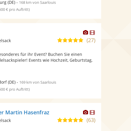
urg
(DE)
-
168 km von Saarlouis
 500 € pro Auftritt)
Dieser
Dieser
Künstler
Künstler
(27)
5,0
elsack
stellt
stellt
von
Fotos
Videos
esonderes für ihr Event? Buchen Sie einen
5
bereit.
bereit.
elsackspieler! Events wie Hochzeit, Geburtstag,
Sternen
dorf
(DE)
-
169 km von Saarlouis
 500 € pro Auftritt)
Dieser
Dieser
er Martin Hasenfraz
Künstler
Künstler
(63)
5,0
elsack
stellt
stellt
von