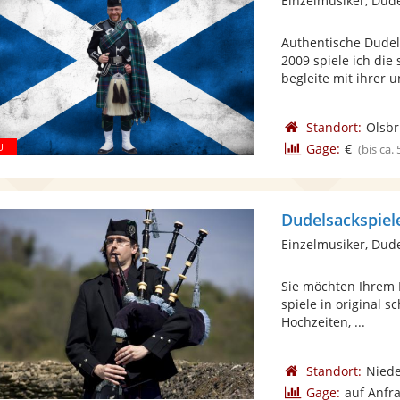
Einzelmusiker, Dud
Authentische Dudel
2009 spiele ich die
begleite mit ihrer 
Standort:
Olsb
Gage:
€
(bis ca.
Dudelsackspiele
Einzelmusiker, Dud
Sie möchten Ihrem 
spiele in original 
Hochzeiten, ...
Standort:
Nied
Gage:
auf Anfr