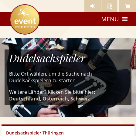
Künstler-
Künstler
Meine
eventpeppers
Login
A-
Künstle
MENU
Z
Dudelsackspieler
Bitte Ort wählen, um die Suche nach
Dudelsackspielern zu starten.
Weitere Länder? Klicken Sie
bitte
hier:
Deutschland
,
Österreich
,
Schweiz
Dudelsackspieler Thüringen