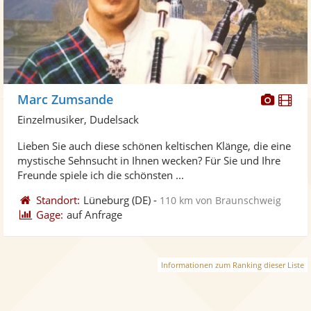
Diese
Di
Marc Zumsande
Künst
Kü
Einzelmusiker, Dudelsack
stellt
ste
Lieben Sie auch diese schönen keltischen Klänge, die eine
Fotos
Vi
mystische Sehnsucht in Ihnen wecken? Für Sie und Ihre
bereit
ber
Freunde spiele ich die schönsten ...
Standort:
Lüneburg
(DE)
-
110 km von Braunschweig
Gage:
auf Anfrage
Informationen zum Ranking dieser Liste