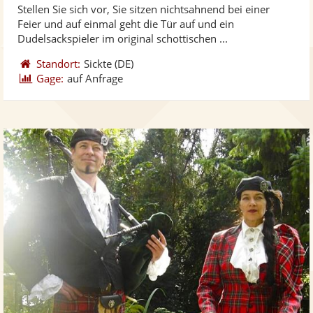
Stellen Sie sich vor, Sie sitzen nichtsahnend bei einer
Fotos
Vi
5
Feier und auf einmal geht die Tür auf und ein
bereit
ber
Sternen
Dudelsackspieler im original schottischen ...
Standort:
Sickte
(DE)
Gage:
auf Anfrage