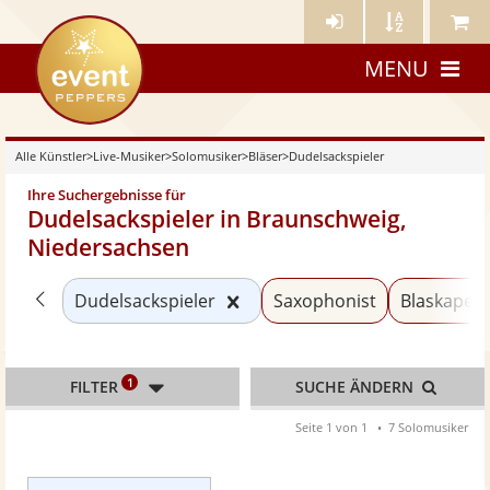
Künstler-
Künstler
Meine
eventpeppers
Login
A-
Künstle
MENU
Z
Alle Künstler
>
Live-Musiker
>
Solomusiker
>
Bläser
>
Dudelsackspieler
Ihre Suchergebnisse für
Dudelsackspieler in Braunschweig,
Niedersachsen
Zurück zu «Bläser»
Kategorie «Dudelsackspieler
Dudelsackspieler
Saxophonist
Blaskapell
1
FILTER
SUCHE ÄNDERN
Seite 1 von 1
7 Solomusiker