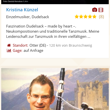
Diese
Di
Kristina Künzel
Künst
Kü
(8)
4,9
Einzelmusiker, Dudelsack
stellt
ste
von
Faszination Dudelsack – made by heart –.
Fotos
Vi
5
Neukompositionen und traditionelle Tanzmusik. Meine
bereit
ber
Sternen
Leidenschaft zur Tanzmusik in ihren vielfältigen ...
Standort:
Otter
(DE)
-
120 km von Braunschweig
Gage:
auf Anfrage