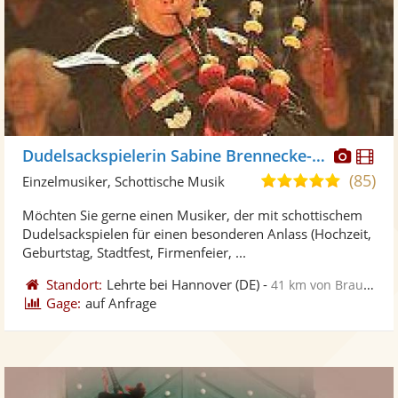
Diese
Di
Dudelsackspielerin Sabine Brennecke-Kohn
Künst
Kü
(85)
5,0
Einzelmusiker, Schottische Musik
stellt
ste
von
Möchten Sie gerne einen Musiker, der mit schottischem
Fotos
Vi
5
Dudelsackspielen für einen besonderen Anlass (Hochzeit,
bereit
ber
Sternen
Geburtstag, Stadtfest, Firmenfeier, ...
Standort:
Lehrte bei Hannover
(DE)
-
41 km von Braunschweig
Gage:
auf Anfrage