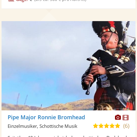
Diese
Di
Pipe Major Ronnie Bromhead
Künst
Kü
(6)
5,0
Einzelmusiker, Schottische Musik
stellt
ste
von