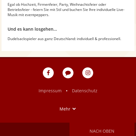
Egal ob Hochzeit, Firmenfeier, Party, Weihnachtsfeier oder
Betriebsfeier - feiern Sie mit Stil und buchen Sie Ihre individuelle Live-
Musik mit eventpeppers.
Und es kann losgehen...
Dudelsackspieler aus ganz Deutschland: individuell & professionell.
eventpeppers
Blog
eventpeppers
auf
auf
Facebook
Instagram
•
Impressum
Datenschutz
Show
Mehr
NACH OBEN