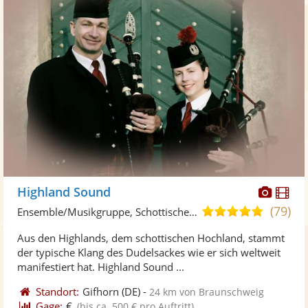
Diese
Di
Highland Sound
Künst
Kü
(79)
5,0
Ensemble/Musikgruppe, Schottische Musik
stellt
ste
von
Aus den Highlands, dem schottischen Hochland, stammt
Fotos
Vi
5
der typische Klang des Dudelsackes wie er sich weltweit
bereit
ber
Sternen
manifestiert hat. Highland Sound ...
Standort:
Gifhorn
(DE)
-
24 km von Braunschweig
Gage:
€
(bis ca. 500 € pro Auftritt)