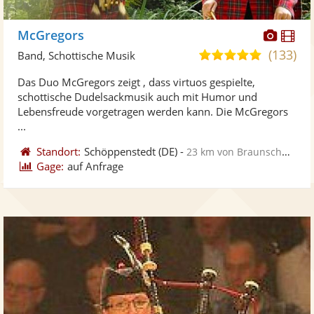
Diese
Di
McGregors
Künst
Kü
(133)
5,0
Band, Schottische Musik
stellt
ste
von
Das Duo McGregors zeigt , dass virtuos gespielte,
Fotos
Vi
5
schottische Dudelsackmusik auch mit Humor und
bereit
ber
Sternen
Lebensfreude vorgetragen werden kann. Die McGregors
...
Standort:
Schöppenstedt
(DE)
-
23 km von Braunschweig
Gage:
auf Anfrage