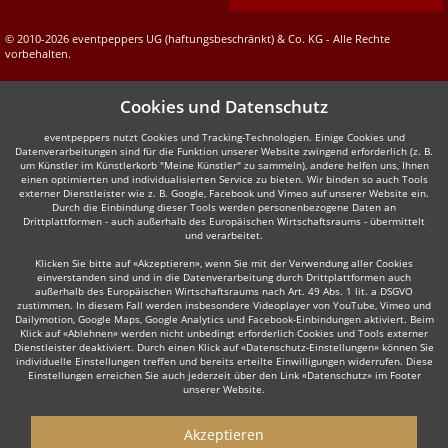
© 2010-2026 eventpeppers UG (haftungsbeschränkt) & Co. KG - Alle Rechte
vorbehalten.
Cookies und Datenschutz
eventpeppers nutzt Cookies und Tracking-Technologien. Einige Cookies und
Datenverarbeitungen sind für die Funktion unserer Website zwingend erforderlich (z. B.
um Künstler im Künstlerkorb "Meine Künstler" zu sammeln), andere helfen uns, Ihnen
einen optimierten und individualisierten Service zu bieten. Wir binden so auch Tools
externer Dienstleister wie z. B. Google, Facebook und Vimeo auf unserer Website ein.
Durch die Einbindung dieser Tools werden personenbezogene Daten an
Drittplattformen - auch außerhalb des Europäischen Wirtschaftsraums - übermittelt
und verarbeitet.
Klicken Sie bitte auf «Akzeptieren», wenn Sie mit der Verwendung aller Cookies
einverstanden sind und in die Datenverarbeitung durch Drittplattformen auch
außerhalb des Europäischen Wirtschaftsraums nach Art. 49 Abs. 1 lit. a DSGVO
zustimmen. In diesem Fall werden insbesondere Videoplayer von YouTube, Vimeo und
Dailymotion, Google Maps, Google Analytics und Facebook-Einbindungen aktiviert. Beim
Klick auf «Ablehnen» werden nicht unbedingt erforderlich Cookies und Tools externer
Dienstleister deaktiviert. Durch einen Klick auf «Datenschutz-Einstellungen» können Sie
individuelle Einstellungen treffen und bereits erteilte Einwilligungen widerrufen. Diese
Einstellungen erreichen Sie auch jederzeit über den Link «Datenschutz» im Footer
unserer Website.
Akzeptieren