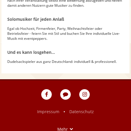
nach Ihrer Veranstaltung selbst eine Bewertung abzugeben und helfen
damit anderen Nutzern gute Musiker zu finden.
Solomusiker für jeden Anlaß
Egal ob Hochzeit, Firmenfeier, Party, Weihnachtsfeier oder
Betriebsfeier - feiern Sie mit Stil und buchen Sie Ihre individuelle Live-
Musik mit eventpeppers.
Und es kann losgehen...
Dudelsackspieler aus ganz Deutschland: individuell & professionell.
eventpeppers
Blog
eventpeppers
auf
auf
Facebook
Instagram
•
Impressum
Datenschutz
Show
Mehr