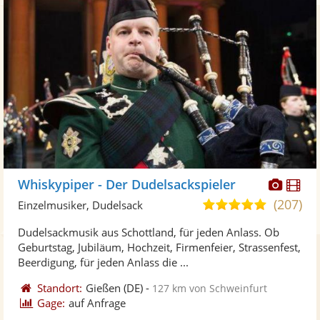
Diese
Di
Whiskypiper - Der Dudelsackspieler
Künst
Kü
(207)
5,0
Einzelmusiker, Dudelsack
stellt
ste
von
Dudelsackmusik aus Schottland, für jeden Anlass. Ob
Fotos
Vi
5
Geburtstag, Jubiläum, Hochzeit, Firmenfeier, Strassenfest,
bereit
ber
Sternen
Beerdigung, für jeden Anlass die ...
Standort:
Gießen
(DE)
-
127 km von Schweinfurt
Gage:
auf Anfrage