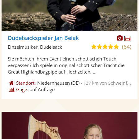
Diese
Di
Dudelsackspieler Jan Belak
Künst
Kü
(64)
4,9
Einzelmusiker, Dudelsack
stellt
ste
von
Sie möchten Ihrem Event einen schottischen Touch
Fotos
Vi
5
verpassen? Ich spiele in original schottischer Tracht die
bereit
ber
Sternen
Great Highlandbagpipe auf Hochzeiten, ...
Standort:
Niedernhausen
(DE)
-
137 km von Schweinfurt
Gage:
auf Anfrage