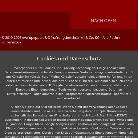
NACH OBEN
© 2010-2026 eventpeppers UG (haftungsbeschränkt) & Co. KG - Alle Rechte
vorbehalten.
Cookies und Datenschutz
eventpeppers nutzt Cookies und Tracking-Technologien. Einige Cookies und
Datenverarbeitungen sind für die Funktion unserer Website zwingend erforderlich (z. B.
um Künstler im Künstlerkorb "Meine Künstler" zu sammeln), andere helfen uns, Ihnen
einen optimierten und individualisierten Service zu bieten. Wir binden so auch Tools
externer Dienstleister wie z. B. Google, Facebook und Vimeo auf unserer Website ein.
Durch die Einbindung dieser Tools werden personenbezogene Daten an
Drittplattformen - auch außerhalb des Europäischen Wirtschaftsraums - übermittelt
und verarbeitet.
Klicken Sie bitte auf «Akzeptieren», wenn Sie mit der Verwendung aller Cookies
einverstanden sind und in die Datenverarbeitung durch Drittplattformen auch
außerhalb des Europäischen Wirtschaftsraums nach Art. 49 Abs. 1 lit. a DSGVO
zustimmen. In diesem Fall werden insbesondere Videoplayer von YouTube, Vimeo und
Dailymotion, Google Maps, Google Analytics und Facebook-Einbindungen aktiviert. Beim
Klick auf «Ablehnen» werden nicht unbedingt erforderlich Cookies und Tools externer
Dienstleister deaktiviert. Durch einen Klick auf «Datenschutz-Einstellungen» können Sie
individuelle Einstellungen treffen und bereits erteilte Einwilligungen widerrufen. Diese