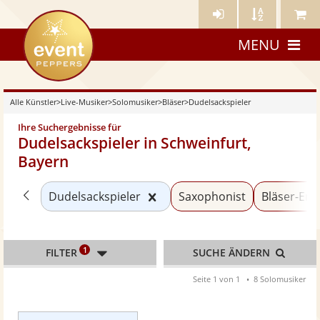
Künstler-
Künstler
Meine
eventpeppers
Login
A-
Künstle
MENU
Z
Alle Künstler
>
Live-Musiker
>
Solomusiker
>
Bläser
>
Dudelsackspieler
Ihre Suchergebnisse für
Dudelsackspieler in Schweinfurt,
Bayern
Zurück zu «Bläser»
Kategorie «Dudelsackspieler
Dudelsackspieler
Saxophonist
Bläser-En
1
FILTER
SUCHE ÄNDERN
Seite 1 von 1
8 Solomusiker