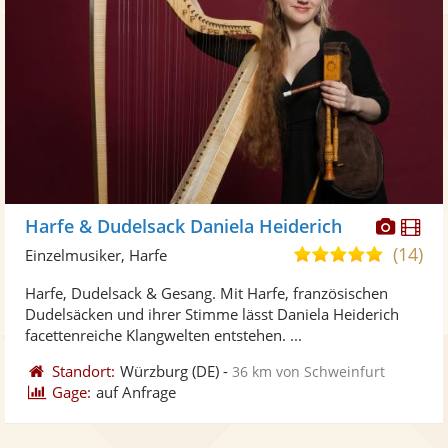
Diese
Di
Harfe & Dudelsack Daniela Heiderich
Künst
Kü
(14)
4,9
Einzelmusiker, Harfe
stellt
ste
von
Harfe, Dudelsack & Gesang. Mit Harfe, französischen
Fotos
Vi
5
Dudelsäcken und ihrer Stimme lässt Daniela Heiderich
bereit
ber
Sternen
facettenreiche Klangwelten entstehen. ...
Standort:
Würzburg
(DE)
-
36 km von Schweinfurt
Gage:
auf Anfrage