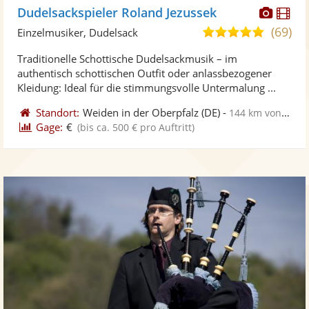
Diese
Di
Dudelsackspieler Roland Jezussek
Künst
Kü
(69)
4,9
Einzelmusiker, Dudelsack
stellt
ste
von
Traditionelle Schottische Dudelsackmusik – im
Fotos
Vi
5
authentisch schottischen Outfit oder anlassbezogener
bereit
ber
Sternen
Kleidung: Ideal für die stimmungsvolle Untermalung ...
Standort:
Weiden in der Oberpfalz
(DE)
-
144 km von Schweinfurt
Gage:
€
(bis ca. 500 € pro Auftritt)