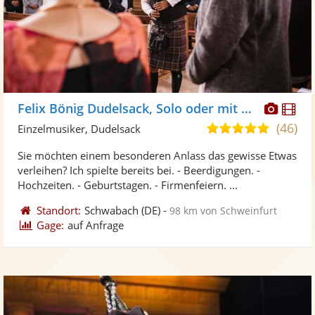
Diese
Di
Felix Bönig Dudelsack, Solo oder mit Drummer buchbar
Künst
Kü
(46)
5,0
Einzelmusiker, Dudelsack
stellt
ste
von
Sie möchten einem besonderen Anlass das gewisse Etwas
Fotos
Vi
5
verleihen? Ich spielte bereits bei. - Beerdigungen. -
bereit
ber
Sternen
Hochzeiten. - Geburtstagen. - Firmenfeiern. ...
Standort:
Schwabach
(DE)
-
98 km von Schweinfurt
Gage:
auf Anfrage