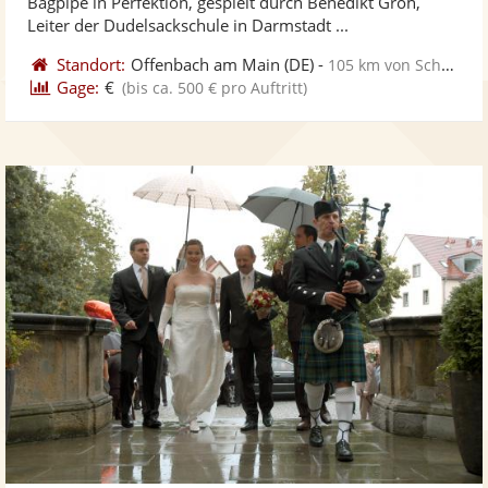
Bagpipe in Perfektion, gespielt durch Benedikt Groh,
bereit
ber
Sternen
Leiter der Dudelsackschule in Darmstadt ...
Standort:
Offenbach am Main
(DE)
-
105 km von Schweinfurt
Gage:
€
(bis ca. 500 € pro Auftritt)