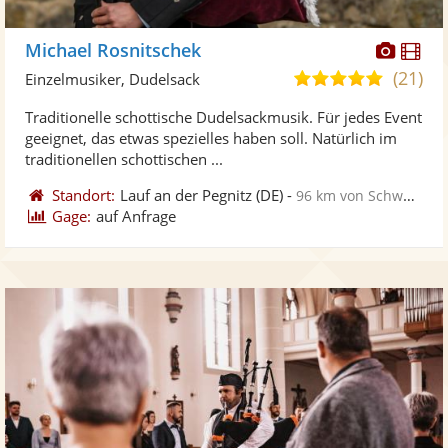
Diese
Di
Michael Rosnitschek
Künst
Kü
(21)
5,0
Einzelmusiker, Dudelsack
stellt
ste
von
Traditionelle schottische Dudelsackmusik. Für jedes Event
Fotos
Vi
5
geeignet, das etwas spezielles haben soll. Natürlich im
bereit
ber
Sternen
traditionellen schottischen ...
Standort:
Lauf an der Pegnitz
(DE)
-
96 km von Schweinfurt
Gage:
auf Anfrage