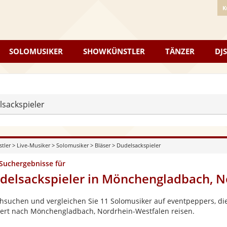
K
SOLOMUSIKER
SHOWKÜNSTLER
TÄNZER
DJS
sackspieler
stler
>
Live-Musiker
>
Solomusiker
>
Bläser
>
Dudelsackspieler
 Suchergebnisse für
delsackspieler in Mönchengladbach, N
hsuchen und vergleichen Sie 11 Solomusiker auf eventpeppers, die
ert nach Mönchengladbach, Nordrhein-Westfalen reisen.