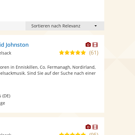
Dieser
Dieser
id Johnston
Künstler
Künstler
(61)
5,0
elsack
stellt
stellt
von
Fotos
Videos
oren in Enniskillen, Co. Fermanagh, Nordirland,
5
bereit.
bereit.
elsackmusik. Sind Sie auf der Suche nach einer
Sternen
s
(DE)
age
Dieser
Dieser
Künstler
Künstler
(95)
5,0