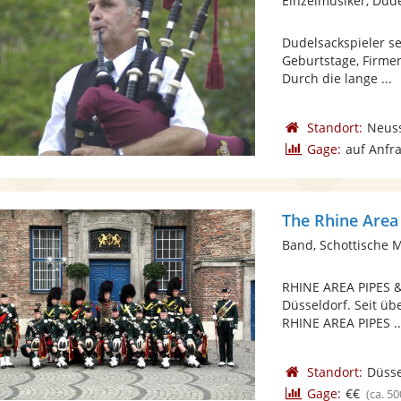
Einzelmusiker, Dud
Dudelsackspieler se
Geburtstage, Firme
Durch die lange ...
Standort:
Neus
Gage:
auf Anfr
The Rhine Area
Band, Schottische 
RHINE AREA PIPES 
Düsseldorf. Seit üb
RHINE AREA PIPES ..
Standort:
Düsse
Gage:
€€
(ca. 50