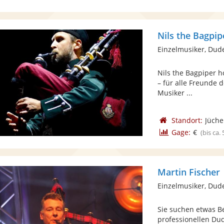
Nils the Bagpip
Einzelmusiker, Dud
Nils the Bagpiper h
– für alle Freunde 
Musiker ...
Standort:
Jüch
Gage:
€
(bis ca.
Martin Fischer
Einzelmusiker, Dud
Sie suchen etwas B
professionellen Dud