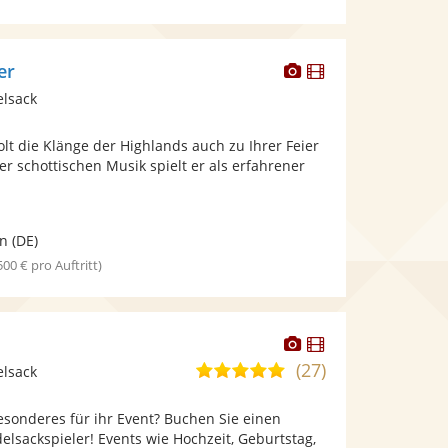
Dieser
Dieser
er
Künstler
Künstler
elsack
stellt
stellt
Fotos
Videos
olt die Klänge der Highlands auch zu Ihrer Feier
bereit.
bereit.
der schottischen Musik spielt er als erfahrener
en
(DE)
 500 € pro Auftritt)
Dieser
Dieser
Künstler
Künstler
(27)
5,0
elsack
stellt
stellt
von
Fotos
Videos
esonderes für ihr Event? Buchen Sie einen
5
bereit.
bereit.
elsackspieler! Events wie Hochzeit, Geburtstag,
Sternen