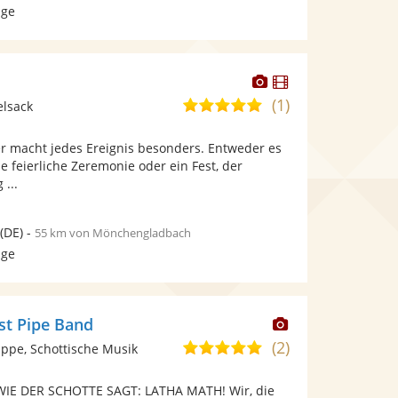
age
Dieser
Dieser
Künstler
Künstler
(1)
5,0
elsack
stellt
stellt
von
Fotos
Videos
er macht jedes Ereignis besonders. Entweder es
5
bereit.
bereit.
e feierliche Zeremonie oder ein Fest, der
Sternen
...
(DE)
-
55 km von Mönchengladbach
age
Dieser
st Pipe Band
Künstler
(2)
5,0
ppe, Schottische Musik
stellt
von
Fotos
IE DER SCHOTTE SAGT: LATHA MATH! Wir, die
5