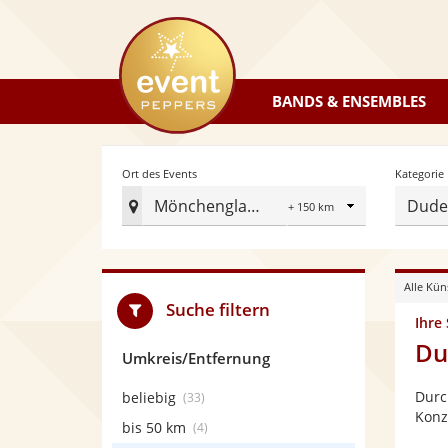
eventpeppers
BANDS & ENSEMBLES
Radius
Ort des Events
Kategorie
Mönchengladbach
Dudel
Ort
des
Events
Alle Kün
festlegen
Suche filtern
Ihre
Du
Umkreis/Entfernung
Durc
beliebig
(33)
Konz
bis 50 km
(4)