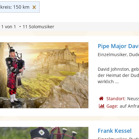
Umkreis: 150 km zurücksetzen
reis: 150 km
 1 von 1
11 Solomusiker
Pipe Major Dav
Einzelmusiker, Dud
David Johnston, geb
der Heimat der Dud
wirklich ...
Standort:
Neus
Gage:
auf Anfr
Frank Kessel