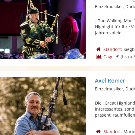
Einzelmusiker, Dud
„ The Walking Mac “
Highlight für Ihre 
Jahren spiele ...
Standort:
Siegb
Gage:
€
(bis ca.
Axel Römer
Einzelmusiker, Dud
Die „Great Highland
interessantes, sond
präsent, raumfüllend
Standort:
Mari