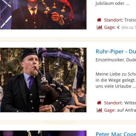
Jubiläum oder ...
Standort:
Trois
Gage:
€
(bis ca.
Einzelmusiker, Dud
Meine Liebe zu Sch
in die Wiege gelegt
uns viele Urlaube ..
Standort:
Witte
Gage:
auf Anfr
Peter Mac Coog