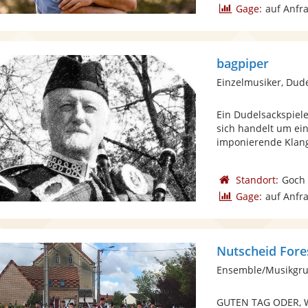
Gage:
auf Anfr
bagpiper
Einzelmusiker, Dud
Ein Dudelsackspiel
sich handelt um ein
imponierende Klang 
Standort:
Goch
Gage:
auf Anfr
Nutscheid Fore
Ensemble/Musikgru
GUTEN TAG ODER, W