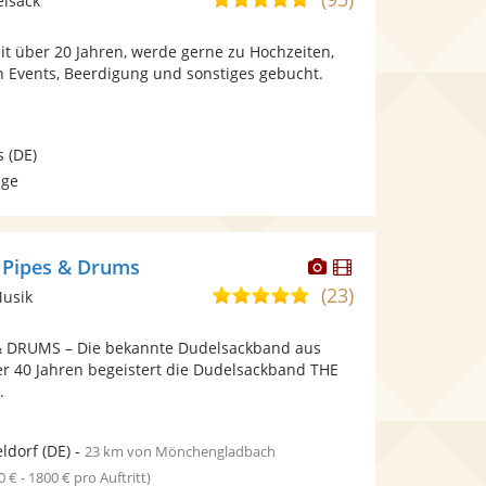
elsack
stellt
stellt
von
Fotos
Videos
it über 20 Jahren, werde gerne zu Hochzeiten,
5
bereit.
bereit.
n Events, Beerdigung und sonstiges gebucht.
Sternen
s
(DE)
age
Dieser
Dieser
 Pipes & Drums
Künstler
Künstler
(23)
5,0
Musik
stellt
stellt
von
Fotos
Videos
& DRUMS – Die bekannte Dudelsackband aus
5
bereit.
bereit.
er 40 Jahren begeistert die Dudelsackband THE
Sternen
.
ldorf
(DE)
-
23 km von Mönchengladbach
0 € - 1800 € pro Auftritt)