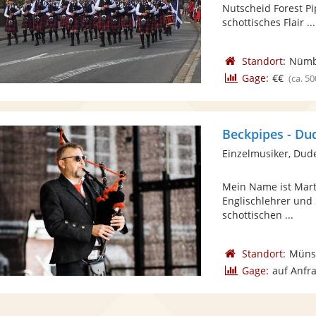
Nutscheid Forest Pi
schottisches Flair ...
Standort:
Nümb
Gage:
€€
(ca. 50
Beckpipes - Du
Einzelmusiker, Dud
Mein Name ist Marte
Englischlehrer und 
schottischen ...
Standort:
Müns
Gage:
auf Anfr