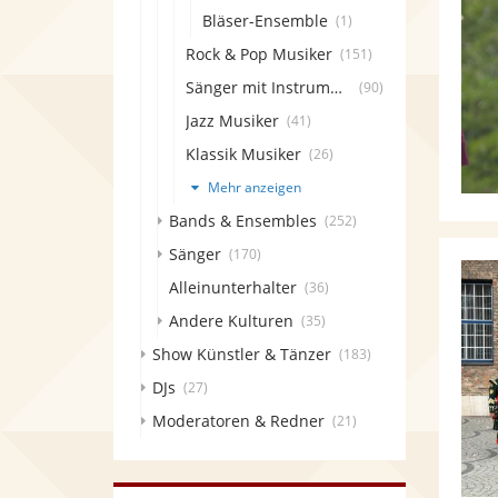
Bläser-Ensemble
(1)
Rock & Pop Musiker
(151)
Sänger mit Instrument
(90)
Jazz Musiker
(41)
Klassik Musiker
(26)
Mehr anzeigen
Bands & Ensembles
(252)
Sänger
(170)
Alleinunterhalter
(36)
Andere Kulturen
(35)
Show Künstler & Tänzer
(183)
DJs
(27)
Moderatoren & Redner
(21)