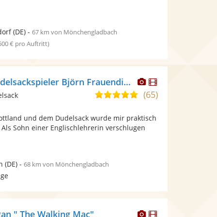
dorf
(DE)
-
67 km von Mönchengladbach
 500 € pro Auftritt)
Dieser
Dieser
Ruhr-Piper - Dudelsackspieler Björn Frauendienst
Künstler
Künstler
(65)
5,0
elsack
stellt
stellt
von
Fotos
Videos
ottland und dem Dudelsack wurde mir praktisch
5
bereit.
bereit.
. Als Sohn einer Englischlehrerin verschlugen
Sternen
.
n
(DE)
-
68 km von Mönchengladbach
age
Dieser
Dieser
an " The Walking Mac"