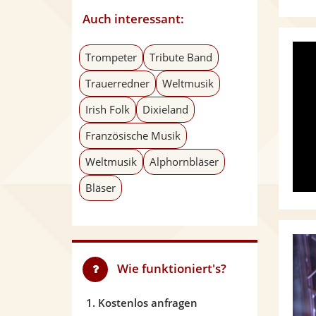
Auch interessant:
Trompeter
Tribute Band
Trauerredner
Weltmusik
Irish Folk
Dixieland
Französische Musik
Weltmusik
Alphornbläser
Bläser
Wie funktioniert's?
1. Kostenlos anfragen