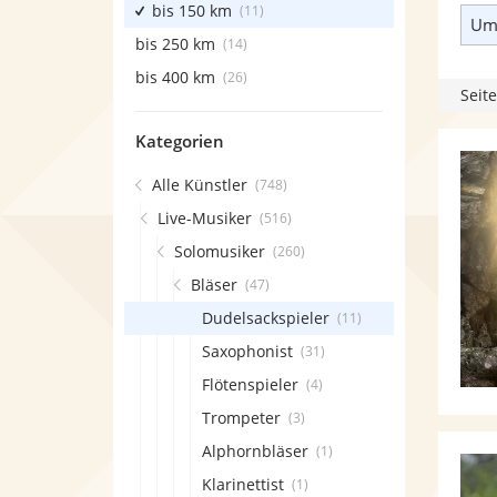
bis 150 km
(11)
Umk
bis 250 km
(14)
bis 400 km
(26)
Seite
Kategorien
Alle Künstler
(748)
Live-Musiker
(516)
Solomusiker
(260)
Bläser
(47)
Dudelsackspieler
(11)
Saxophonist
(31)
Flötenspieler
(4)
Trompeter
(3)
Alphornbläser
(1)
Klarinettist
(1)