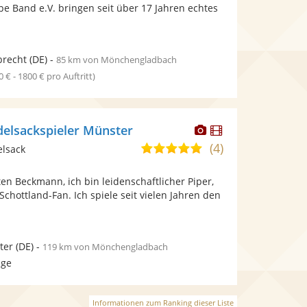
bereit.
pe Band e.V. bringen seit über 17 Jahren echtes
Sternen
recht
(DE)
-
85 km von Mönchengladbach
0 € - 1800 € pro Auftritt)
Dieser
Dieser
delsackspieler Münster
Künstler
Künstler
(4)
5,0
elsack
stellt
stellt
von
Fotos
Videos
n Beckmann, ich bin leidenschaftlicher Piper,
5
bereit.
bereit.
Schottland-Fan. Ich spiele seit vielen Jahren den
Sternen
ter
(DE)
-
119 km von Mönchengladbach
age
Informationen zum Ranking dieser Liste