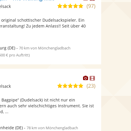
Künstler
Künstler
(97)
5,0
elsack
stellt
stellt
von
Fotos
Videos
 original schottischer Dudelsackspieler. Ein
5
bereit.
bereit.
Veranstaltung! Zu jedem Anlass!! Seit über 40
Sternen
urg
(DE)
-
70 km von Mönchengladbach
 500 € pro Auftritt)
Dieser
Dieser
Künstler
Künstler
(23)
5,0
elsack
stellt
stellt
von
Fotos
Videos
 Bagpipe“ (Dudelsack) ist nicht nur ein
5
bereit.
bereit.
ern auch sehr vielschichtiges Instrument. Sie ist
Sternen
, ...
enheide
(DE)
-
78 km von Mönchengladbach