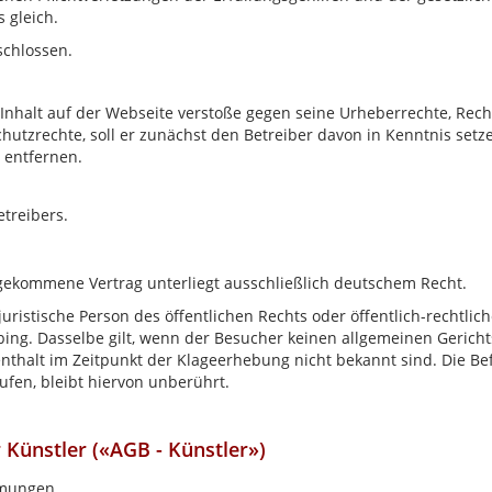
 gleich.
schlossen.
n Inhalt auf der Webseite verstoße gegen seine Urheberrechte, Rec
utzrechte, soll er zunächst den Betreiber davon in Kenntnis setz
 entfernen.
treibers.
ekommene Vertrag unterliegt ausschließlich deutschem Recht.
uristische Person des öffentlichen Rechts oder öffentlich-rechtlic
ubing. Dasselbe gilt, wenn der Besucher keinen allgemeinen Gerich
nthalt im Zeitpunkt der Klageerhebung nicht bekannt sind. Die Be
ufen, bleibt hiervon unberührt.
Künstler («AGB - Künstler»)
mmungen