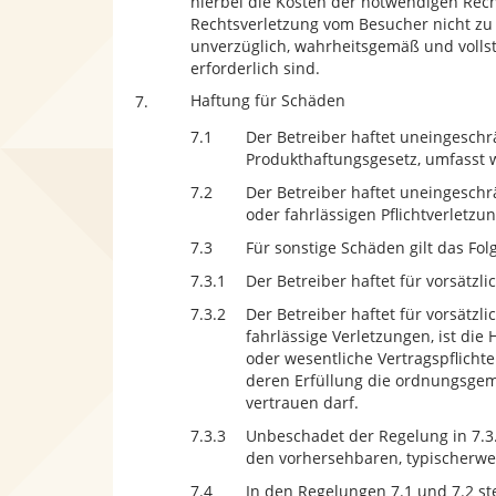
hierbei die Kosten der notwendigen Recht
Rechtsverletzung vom Besucher nicht zu v
unverzüglich, wahrheitsgemäß und vollst
erforderlich sind.
Haftung für Schäden
7.
7.1
Der Betreiber haftet uneingeschr
Produkthaftungsgesetz, umfasst 
7.2
Der Betreiber haftet uneingeschr
oder fahrlässigen Pflichtverletz
7.3
Für sonstige Schäden gilt das Fol
7.3.1
Der Betreiber haftet für vorsätzl
7.3.2
Der Betreiber haftet für vorsätzl
fahrlässige Verletzungen, ist di
oder wesentliche Vertragspflichte
deren Erfüllung die ordnungsgem
vertrauen darf.
7.3.3
Unbeschadet der Regelung in 7.3.
den vorhersehbaren, typischerwe
7.4
In den Regelungen 7.1 und 7.2 st