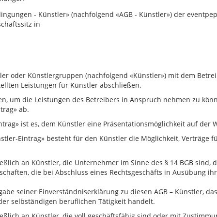
ingungen - Künstler» (nachfolgend «AGB - Künstler») der eventpe
chäftssitz in
nstler oder Künstlergruppen (nachfolgend «Künstler») mit dem Betr
ellten Leistungen für Künstler abschließen.
ren, um die Leistungen des Betreibers in Anspruch nehmen zu könne
trag» ab.
trag» ist es, dem Künstler eine Präsentationsmöglichkeit auf der 
tler-Eintrag» besteht für den Künstler die Möglichkeit, Verträge f
ießlich an Künstler, die Unternehmer im Sinne des § 14 BGB sind, d
schaften, die bei Abschluss eines Rechtsgeschäfts in Ausübung ih
bgabe seiner Einverständniserklärung zu diesen AGB – Künstler, das
r selbständigen beruflichen Tätigkeit handelt.
ießlich an Künstler, die voll geschäftsfähig sind oder mit Zustimm