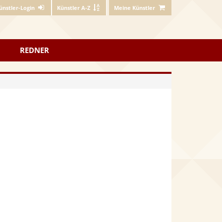
ünstler-Login
Künstler A-Z
Meine Künstler
REDNER