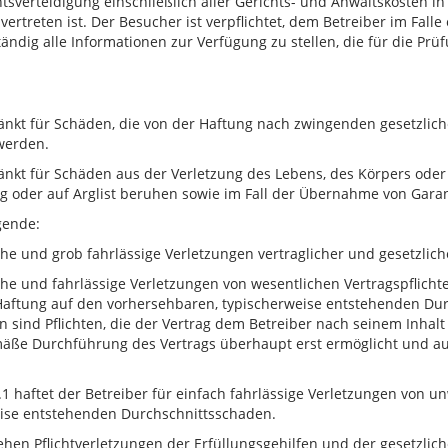
sverteidigung einschließlich aller Gerichts- und Anwaltskosten in
ertreten ist. Der Besucher ist verpflichtet, dem Betreiber im Fal
ändig alle Informationen zur Verfügung zu stellen, die für die Pr
änkt für Schäden, die von der Haftung nach zwingenden gesetzlich
werden.
änkt für Schäden aus der Verletzung des Lebens, des Körpers oder 
ung oder auf Arglist beruhen sowie im Fall der Übernahme von Garan
gende:
iche und grob fahrlässige Verletzungen vertraglicher und gesetzliche
iche und fahrlässige Verletzungen von wesentlichen Vertragspflichten
e Haftung auf den vorhersehbaren, typischerweise entstehenden Du
n sind Pflichten, die der Vertrag dem Betreiber nach seinem Inhalt
äße Durchführung des Vertrags überhaupt erst ermöglicht und au
1 haftet der Betreiber für einfach fahrlässige Verletzungen von u
ise entstehenden Durchschnittsschaden.
ehen Pflichtverletzungen der Erfüllungsgehilfen und der gesetzlich