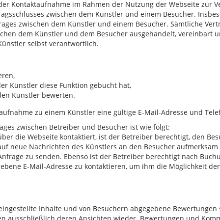
it der Kontaktaufnahme im Rahmen der Nutzung der Webseite zur Ve
rtragsschlusses zwischen dem Künstler und einem Besucher. Insbeso
rtrages zwischen dem Künstler und einem Besucher. Sämtliche Ver
schen dem Künstler und dem Besucher ausgehandelt, vereinbart un
Künstler selbst verantwortlich.
eren,
der Künstler diese Funktion gebucht hat,
 den Künstler bewerten.
taufnahme zu einem Künstler eine gültige E-Mail-Adresse und T
ges zwischen Betreiber und Besucher ist wie folgt:
über die Webseite kontaktiert, ist der Betreiber berechtigt, den B
 auf neue Nachrichten des Künstlers an den Besucher aufmerksam
Anfrage zu senden. Ebenso ist der Betreiber berechtigt nach Buc
ebene E-Mail-Adresse zu kontaktieren, um ihm die Möglichkeit de
eingestellte Inhalte und von Besuchern abgegebene Bewertungen si
ben ausschließlich deren Ansichten wieder. Bewertungen und Kom