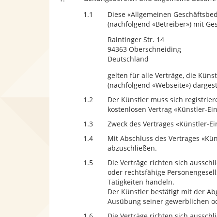
1.1
Diese «Allgemeinen Geschäftsbed
(nachfolgend «Betreiber») mit Ges
Raintinger Str. 14
94363 Oberschneiding
Deutschland
gelten für alle Verträge, die Kü
(nachfolgend «Webseite») dargest
1.2
Der Künstler muss sich registrie
kostenlosen Vertrag «Künstler-Ein
1.3
Zweck des Vertrages «Künstler-Ein
1.4
Mit Abschluss des Vertrages «Küns
abzuschließen.
1.5
Die Verträge richten sich ausschl
oder rechtsfähige Personengesell
Tätigkeiten handeln.
Der Künstler bestätigt mit der A
Ausübung seiner gewerblichen ode
1.6
Die Verträge richten sich ausschl