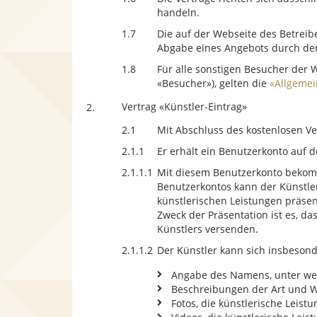
handeln.
1.7
Die auf der Webseite des Betreib
Abgabe eines Angebots durch den
1.8
Für alle sonstigen Besucher der 
«Besucher»), gelten die
«Allgemei
Vertrag «Künstler-Eintrag»
2.
2.1
Mit Abschluss des kostenlosen Ve
2.1.1
Er erhält ein Benutzerkonto auf d
2.1.1.1
Mit diesem Benutzerkonto bekommt
Benutzerkontos kann der Künstler 
künstlerischen Leistungen präsent
Zweck der Präsentation ist es, d
Künstlers versenden.
2.1.1.2
Der Künstler kann sich insbesond
Angabe des Namens, unter wel
Beschreibungen der Art und W
Fotos, die künstlerische Leist