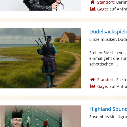
Standort:
Berli
Gage:
auf Anfr
Dudelsackspiel
Einzelmusiker, Dud
Stellen Sie sich vor
einmal geht die Tür
schottischen ...
Standort:
Sickt
Gage:
auf Anfr
Highland Soun
Ensemble/Musikgru