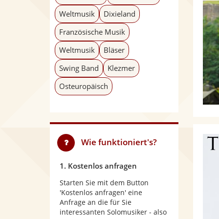
Weltmusik
Dixieland
Französische Musik
Weltmusik
Bläser
Swing Band
Klezmer
Osteuropäisch
Wie funktioniert's?
1. Kostenlos anfragen
Starten Sie mit dem Button
'Kostenlos anfragen' eine
Anfrage an die für Sie
interessanten Solomusiker - also