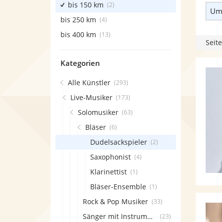
bis 150 km
(2)
Umk
bis 250 km
(4)
bis 400 km
(13)
Seite
Kategorien
Alle Künstler
(293)
Live-Musiker
(173)
Solomusiker
(63)
Bläser
(6)
Dudelsackspieler
(2)
Saxophonist
(4)
Klarinettist
(1)
Bläser-Ensemble
(1)
Rock & Pop Musiker
(33)
Sänger mit Instrument
(23)