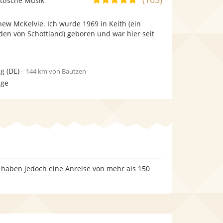
ttische Musik
stellt
stellt
von
Fotos
Videos
ew McKelvie. Ich wurde 1969 in Keith (ein
5
bereit.
bereit.
den von Schottland) geboren und war hier seit
Sternen
ig
(DE)
-
144 km von Bautzen
age
, haben jedoch eine Anreise von mehr als 150