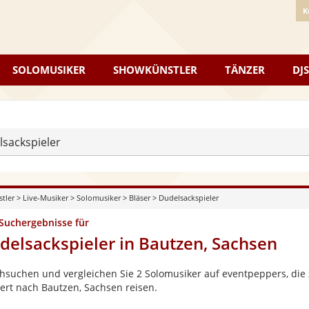
K
SOLOMUSIKER
SHOWKÜNSTLER
TÄNZER
DJS
sackspieler
stler
>
Live-Musiker
>
Solomusiker
>
Bläser
>
Dudelsackspieler
 Suchergebnisse für
delsackspieler in Bautzen, Sachsen
hsuchen und vergleichen Sie 2 Solomusiker auf eventpeppers, die 
ert nach Bautzen, Sachsen reisen.