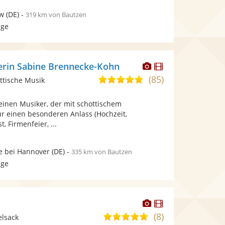
ow
(DE)
-
319 km von Bautzen
age
Dieser
Dieser
erin Sabine Brennecke-Kohn
Künstler
Künstler
(85)
5,0
ttische Musik
stellt
stellt
von
Fotos
Videos
einen Musiker, der mit schottischem
5
bereit.
bereit.
ür einen besonderen Anlass (Hochzeit,
Sternen
, Firmenfeier, ...
e bei Hannover
(DE)
-
335 km von Bautzen
age
Dieser
Dieser
Künstler
Künstler
(8)
4,9
elsack
stellt
stellt