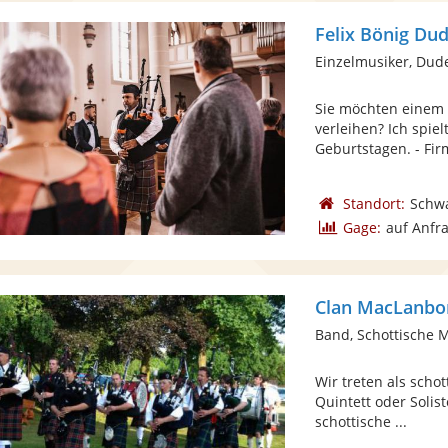
Einzelmusiker, Dud
Sie möchten einem 
verleihen? Ich spiel
Geburtstagen. - Firm
Standort:
Schw
Gage:
auf Anfr
Clan MacLanbo
Band, Schottische 
Wir treten als scho
Quintett oder Solist
schottische ...