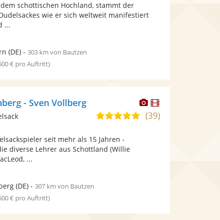
Fotos
Videos
 dem schottischen Hochland, stammt der
5
bereit.
bereit.
Dudelsackes wie er sich weltweit manifestiert
Sternen
 ...
rn
(DE)
-
303 km von Bautzen
 500 € pro Auftritt)
Dieser
Dieser
berg - Sven Vollberg
Künstler
Künstler
(39)
5,0
elsack
stellt
stellt
von
Fotos
Videos
elsackspieler seit mehr als 15 Jahren -
5
bereit.
bereit.
ie diverse Lehrer aus Schottland (Willie
Sternen
cLeod, ...
berg
(DE)
-
307 km von Bautzen
 500 € pro Auftritt)