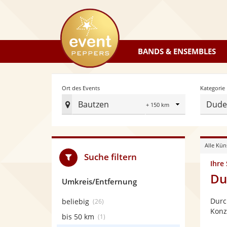
eventpeppers
BANDS & ENSEMBLES
Radius
Ort des Events
Kategorie
Bautzen
Dudel
Ort
des
Events
Alle Kün
festlegen
Suche filtern
Ihre
Du
Umkreis/Entfernung
Durc
beliebig
(26)
Konz
bis 50 km
(1)