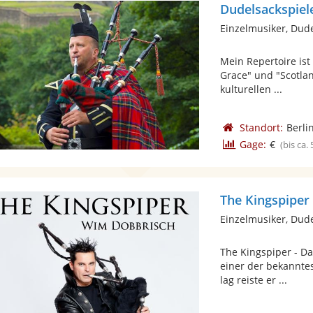
Dudelsackspiel
Einzelmusiker, Dud
Mein Repertoire ist
Grace" und "Scotlan
kulturellen ...
Standort:
Berli
Gage:
€
(bis ca.
The Kingspiper
Einzelmusiker, Dud
The Kingspiper - Da
einer der bekannte
lag reiste er ...