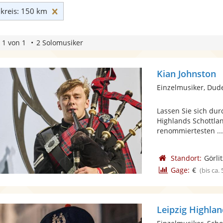
Umkreis: 150 km zurücksetzen
reis: 150 km
 1 von 1
2 Solomusiker
Kian Johnston
Einzelmusiker, Dud
Lassen Sie sich du
Highlands Schottlan
renommiertesten ..
Standort:
Görlit
Gage:
€
(bis ca.
Leipzig Highla