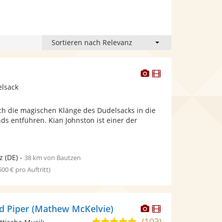
Dieser
Dieser
Künstler
Künstler
elsack
stellt
stellt
Fotos
Videos
rch die magischen Klänge des Dudelsacks in die
bereit.
bereit.
ds entführen. Kian Johnston ist einer der
.
z
(DE)
-
38 km von Bautzen
 500 € pro Auftritt)
Dieser
Dieser
nd Piper (Mathew McKelvie)
Künstler
Künstler
(103)
5,0