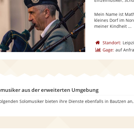
Einzelmusiker, Scho
Mein Name ist Math
kleines Dorf im Nor
meiner Kindheit ...
Standort:
Leipz
Gage:
auf Anfr
omusiker aus der erweiterten Umgebung
folgenden Solomusiker bieten ihre Dienste ebenfalls in Bautzen an