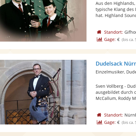
Aus den Highlands,
typische Klang des 
hat. Highland Sound
Standort:
Gifho
Gage:
€
(bis ca.
Dudelsack Nürn
Einzelmusiker, Dud
Sven Vollberg - Dud
ausgebildet durch d
McCallum, Roddy Ma
Standort:
Nürn
Gage:
€
(bis ca.