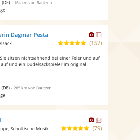
n
(DE)
-
164 km von Bautzen
age
Dieser
Dieser
erin Dagmar Pesta
Künstler
Künstler
(157)
4,9
elsack
stellt
stellt
von
Fotos
Videos
, Sie sitzen nichtsahnend bei einer Feier und auf
5
bereit.
bereit.
 auf und ein Dudelsackspieler im original
Sternen
e
(DE)
-
285 km von Bautzen
age
Dieser
Dieser
d
Künstler
Künstler
(79)
5,0
ppe, Schottische Musik
stellt
stellt
von