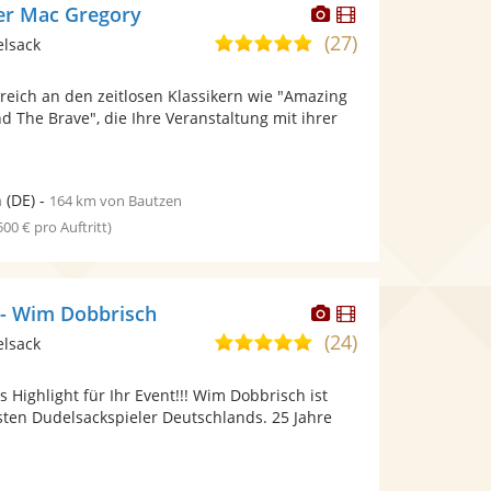
Dieser
Dieser
er Mac Gregory
Künstler
Künstler
(27)
5,0
elsack
stellt
stellt
von
Fotos
Videos
 reich an den zeitlosen Klassikern wie "Amazing
5
bereit.
bereit.
d The Brave", die Ihre Veranstaltung mit ihrer
Sternen
n
(DE)
-
164 km von Bautzen
 500 € pro Auftritt)
Dieser
Dieser
 - Wim Dobbrisch
Künstler
Künstler
(24)
4,8
elsack
stellt
stellt
von
Fotos
Videos
s Highlight für Ihr Event!!! Wim Dobbrisch ist
5
bereit.
bereit.
sten Dudelsackspieler Deutschlands. 25 Jahre
Sternen