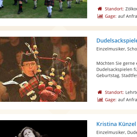
Standort:
Zölk
Gage:
auf Anfr
Dudelsackspiel
Einzelmusiker, Scho
Möchten Sie gerne 
Dudelsackspielen f
Geburtstag, Stadtfest
Standort:
Lehrt
Gage:
auf Anfr
Kristina Künzel
Einzelmusiker, Dud