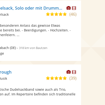
Dieser
Dieser
Felix Bönig Dudelsack, Solo oder mit Drummer buchbar
Künstler
Künstler
(46)
5,0
elsack
stellt
stellt
von
Fotos
Videos
besonderen Anlass das gewisse Etwas
5
bereit.
bereit.
te bereits bei. - Beerdigungen. - Hochzeiten. -
Sternen
enfeiern. ...
abach
(DE)
-
318 km von Bautzen
age
Dieser
Dieser
rough
Künstler
Künstler
(39)
5,0
Musik
stellt
stellt
von
Fotos
Videos
ttische Dudelsackband sowie auch als Trio,
5
bereit.
bereit.
en auf. Im Repertoire befinden sich traditionelle
Sternen