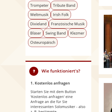
Trompeter
Tribute Band
Weltmusik
Irish Folk
Dixieland
Französische Musik
Bläser
Swing Band
Klezmer
Osteuropäisch
Wie funktioniert's?
1. Kostenlos anfragen
Starten Sie mit dem Button
'Kostenlos anfragen' eine
Anfrage an die für Sie
interessanten Solomusiker - also
z. B. bestimmte