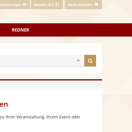
ünstler-Login
Künstler A-Z
Meine Künstler
REDNER
Künstler
finden
gen
zu Ihrer Veranstaltung, Ihrem Event oder