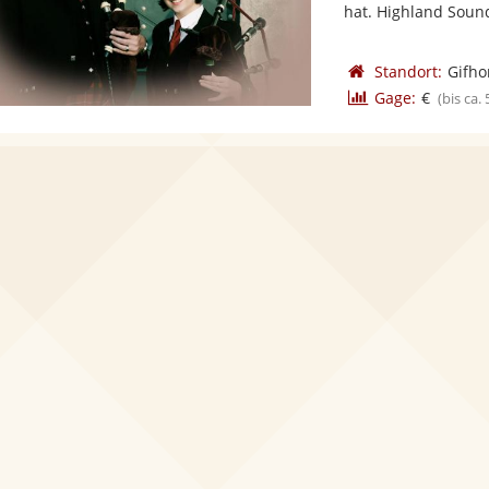
hat. Highland Sound
Standort:
Gifho
Gage:
€
(bis ca.