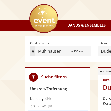
eventpeppers
BANDS & ENSEMBLES
Radius
Ort des Events
Kategorie
Mühlhausen
Dudel
Ort
des
Events
Alle Kün
festlegen
Suche filtern
Ihre
Du
Umkreis/Entfernung
Durc
beliebig
(34)
Konz
bis 50 km
(0)