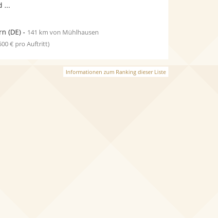
 ...
rn
(DE)
-
141 km von Mühlhausen
 500 € pro Auftritt)
Informationen zum Ranking dieser Liste