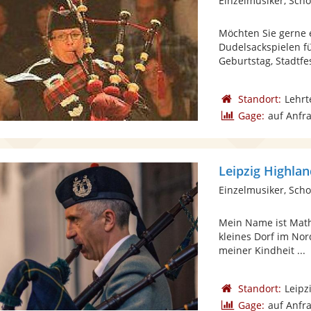
Einzelmusiker, Scho
Möchten Sie gerne 
Dudelsackspielen f
Geburtstag, Stadtfest
Standort:
Lehrt
Gage:
auf Anfr
Leipzig Highla
Einzelmusiker, Scho
Mein Name ist Math
kleines Dorf im Nor
meiner Kindheit ...
Standort:
Leipz
Gage:
auf Anfr