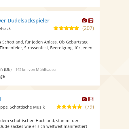
Dieser
Dieser
Der Dudelsackspieler
Künstler
Künstler
(207)
5,0
elsack
stellt
stellt
von
Fotos
Videos
 Schottland, für jeden Anlass. Ob Geburtstag,
5
bereit.
bereit.
 Firmenfeier, Strassenfest, Beerdigung, für jeden
Sternen
en
(DE)
-
145 km von Mühlhausen
age
Dieser
Dieser
d
Künstler
Künstler
(79)
5,0
ppe, Schottische Musik
stellt
stellt
von
Fotos
Videos
 dem schottischen Hochland, stammt der
5
bereit.
bereit.
Dudelsackes wie er sich weltweit manifestiert
Sternen