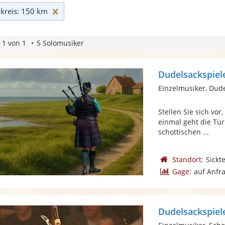
Umkreis: 150 km zurücksetzen
reis: 150 km
 1 von 1
5 Solomusiker
Dudelsackspiel
Einzelmusiker, Dud
Stellen Sie sich vor
einmal geht die Tür
schottischen ...
Standort:
Sickt
Gage:
auf Anfr
Dudelsackspiel