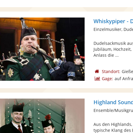
Whiskypiper - 
Einzelmusiker, Dud
Dudelsackmusik aus
Jubiläum, Hochzeit,
Anlass die ...
Standort:
Gieß
Gage:
auf Anfr
Highland Soun
Ensemble/Musikgru
Aus den Highlands,
typische Klang des 