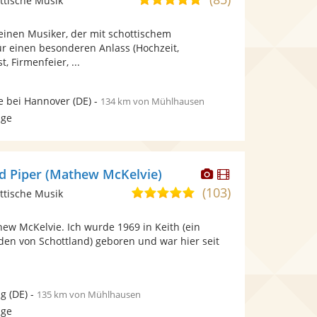
ttische Musik
stellt
stellt
von
Fotos
Videos
einen Musiker, der mit schottischem
5
bereit.
bereit.
ür einen besonderen Anlass (Hochzeit,
Sternen
, Firmenfeier, ...
e bei Hannover
(DE)
-
134 km von Mühlhausen
age
Dieser
Dieser
nd Piper (Mathew McKelvie)
Künstler
Künstler
(103)
5,0
ttische Musik
stellt
stellt
von
Fotos
Videos
ew McKelvie. Ich wurde 1969 in Keith (ein
5
bereit.
bereit.
den von Schottland) geboren und war hier seit
Sternen
ig
(DE)
-
135 km von Mühlhausen
age