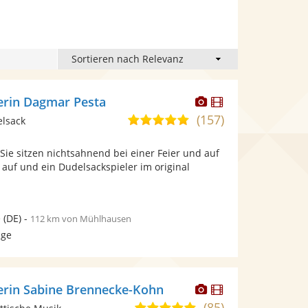
Dieser
Dieser
erin Dagmar Pesta
Künstler
Künstler
(157)
4,9
elsack
stellt
stellt
von
Fotos
Videos
, Sie sitzen nichtsahnend bei einer Feier und auf
5
bereit.
bereit.
 auf und ein Dudelsackspieler im original
Sternen
e
(DE)
-
112 km von Mühlhausen
age
Dieser
Dieser
erin Sabine Brennecke-Kohn
Künstler
Künstler
(85)
5,0