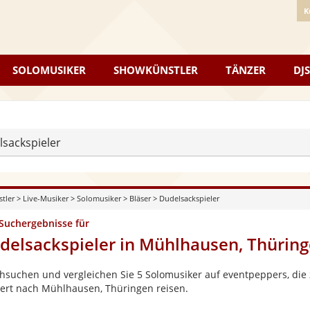
K
SOLOMUSIKER
SHOWKÜNSTLER
TÄNZER
DJS
sackspieler
stler
>
Live-Musiker
>
Solomusiker
>
Bläser
>
Dudelsackspieler
 Suchergebnisse für
delsackspieler in Mühlhausen, Thürin
hsuchen und vergleichen Sie 5 Solomusiker auf eventpeppers, die 
ert nach Mühlhausen, Thüringen reisen.