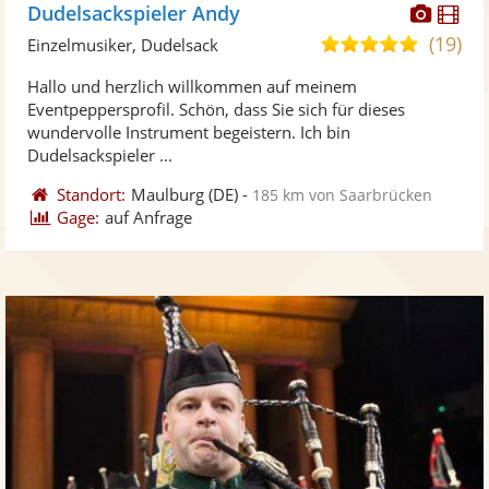
Diese
Di
Dudelsackspieler Andy
Künst
Kü
(19)
5,0
Einzelmusiker, Dudelsack
stellt
ste
von
Hallo und herzlich willkommen auf meinem
Fotos
Vi
5
Eventpeppersprofil. Schön, dass Sie sich für dieses
bereit
ber
Sternen
wundervolle Instrument begeistern. Ich bin
Dudelsackspieler ...
Standort:
Maulburg
(DE)
-
185 km von Saarbrücken
Gage:
auf Anfrage