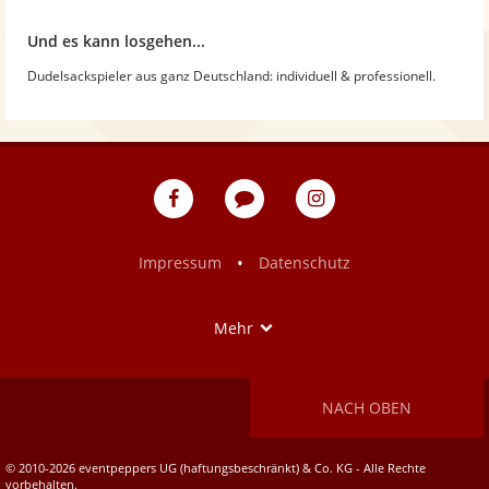
Und es kann losgehen...
Dudelsackspieler aus ganz Deutschland: individuell & professionell.
eventpeppers
Blog
eventpeppers
auf
auf
Facebook
Instagram
•
Impressum
Datenschutz
Show
Mehr
NACH OBEN
© 2010-2026 eventpeppers UG (haftungsbeschränkt) & Co. KG - Alle Rechte
vorbehalten.