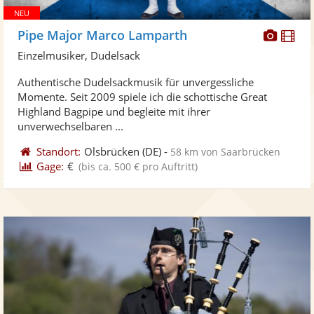
Diese
Di
Pipe Major Marco Lamparth
Künst
Kü
Einzelmusiker, Dudelsack
stellt
ste
Authentische Dudelsackmusik für unvergessliche
Fotos
Vi
Momente. Seit 2009 spiele ich die schottische Great
bereit
ber
Highland Bagpipe und begleite mit ihrer
unverwechselbaren ...
Standort:
Olsbrücken
(DE)
-
58 km von Saarbrücken
Gage:
€
(bis ca. 500 € pro Auftritt)