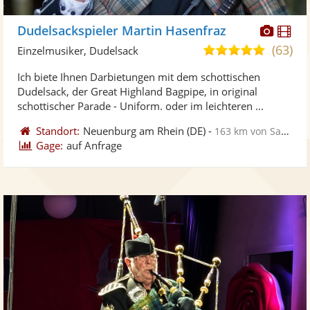
Diese
Di
Dudelsackspieler Martin Hasenfraz
Künst
Kü
(63)
5,0
Einzelmusiker, Dudelsack
stellt
ste
von
Ich biete Ihnen Darbietungen mit dem schottischen
Fotos
Vi
5
Dudelsack, der Great Highland Bagpipe, in original
bereit
ber
Sternen
schottischer Parade - Uniform. oder im leichteren ...
Standort:
Neuenburg am Rhein
(DE)
-
163 km von Saarbrücken
Gage:
auf Anfrage