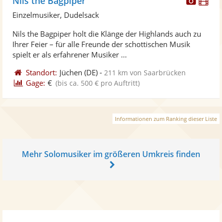
Nils the Bagpiper
Künst
Kü
Einzelmusiker, Dudelsack
stellt
ste
Nils the Bagpiper holt die Klänge der Highlands auch zu
Fotos
Vi
Ihrer Feier – für alle Freunde der schottischen Musik
bereit
ber
spielt er als erfahrener Musiker ...
Standort:
Jüchen
(DE)
-
211 km von Saarbrücken
Gage:
€
(bis ca. 500 € pro Auftritt)
Informationen zum Ranking dieser Liste
Mehr Solomusiker im größeren Umkreis finden