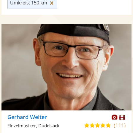
Umkreis: 150 km zurücksetzen
Umkreis: 150 km
Diese
Di
Gerhard Welter
Künst
Kü
(111)
5,0
Einzelmusiker, Dudelsack
stellt
ste
von