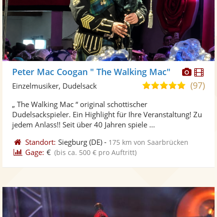
Diese
Di
Peter Mac Coogan " The Walking Mac"
Künst
Kü
(97)
5,0
Einzelmusiker, Dudelsack
stellt
ste
von
„ The Walking Mac “ original schottischer
Fotos
Vi
5
Dudelsackspieler. Ein Highlight für Ihre Veranstaltung! Zu
bereit
ber
Sternen
jedem Anlass!! Seit über 40 Jahren spiele ...
Standort:
Siegburg
(DE)
-
175 km von Saarbrücken
Gage:
€
(bis ca. 500 € pro Auftritt)