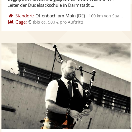
bereit
ber
Sternen
Leiter der Dudelsackschule in Darmstadt ...
Standort:
Offenbach am Main
(DE)
-
160 km von Saarbrücken
Gage:
€
(bis ca. 500 € pro Auftritt)