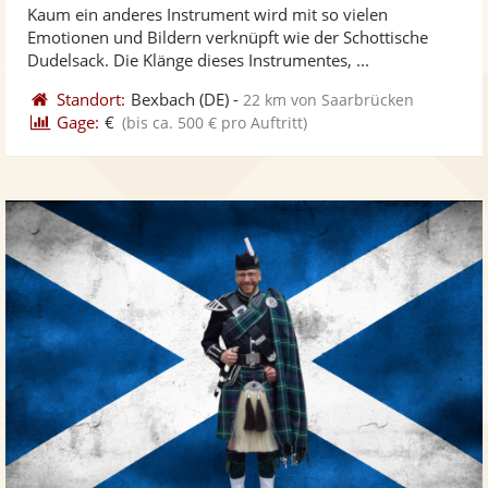
Kaum ein anderes Instrument wird mit so vielen
Fotos
Vi
5
Emotionen und Bildern verknüpft wie der Schottische
bereit
ber
Sternen
Dudelsack. Die Klänge dieses Instrumentes, ...
Standort:
Bexbach
(DE)
-
22 km von Saarbrücken
Gage:
€
(bis ca. 500 € pro Auftritt)