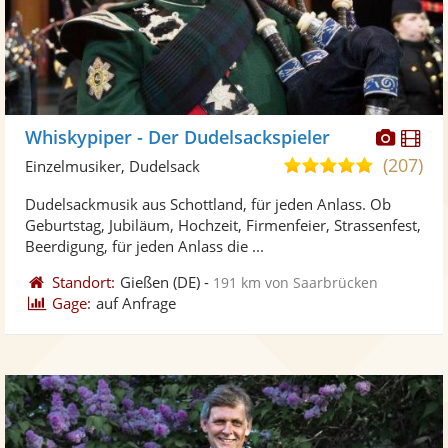
Diese
Di
Whiskypiper - Der Dudelsackspieler
Künst
Kü
(207)
5,0
Einzelmusiker, Dudelsack
stellt
ste
von
Dudelsackmusik aus Schottland, für jeden Anlass. Ob
Fotos
Vi
5
Geburtstag, Jubiläum, Hochzeit, Firmenfeier, Strassenfest,
bereit
ber
Sternen
Beerdigung, für jeden Anlass die ...
Standort:
Gießen
(DE)
-
191 km von Saarbrücken
Gage:
auf Anfrage