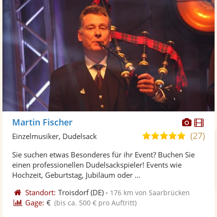
Diese
Di
Martin Fischer
Künst
Kü
(27)
5,0
Einzelmusiker, Dudelsack
stellt
ste
von
Sie suchen etwas Besonderes für ihr Event? Buchen Sie
Fotos
Vi
5
einen professionellen Dudelsackspieler! Events wie
bereit
ber
Sternen
Hochzeit, Geburtstag, Jubiläum oder ...
Standort:
Troisdorf
(DE)
-
176 km von Saarbrücken
Gage:
€
(bis ca. 500 € pro Auftritt)