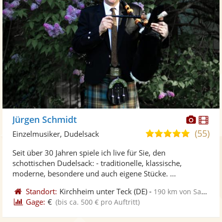
Diese
Di
Jürgen Schmidt
Künst
Kü
(55)
5,0
Einzelmusiker, Dudelsack
stellt
ste
von
Seit über 30 Jahren spiele ich live für Sie, den
Fotos
Vi
5
schottischen Dudelsack: - traditionelle, klassische,
bereit
ber
Sternen
moderne, besondere und auch eigene Stücke. ...
Standort:
Kirchheim unter Teck
(DE)
-
190 km von Saarbrücken
Gage:
€
(bis ca. 500 € pro Auftritt)