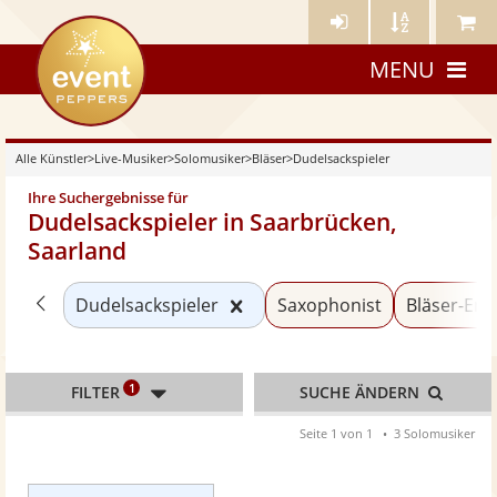
Künstler-
Künstler
Meine
eventpeppers
Login
A-
Künstle
MENU
Z
Alle Künstler
>
Live-Musiker
>
Solomusiker
>
Bläser
>
Dudelsackspieler
Ihre Suchergebnisse für
Dudelsackspieler in Saarbrücken,
Saarland
Zurück zu «Bläser»
Kategorie «Dudelsackspieler
Dudelsackspieler
Saxophonist
Bläser-En
1
FILTER
SUCHE ÄNDERN
Seite 1 von 1
3 Solomusiker