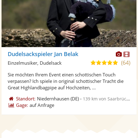
Diese
Di
Dudelsackspieler Jan Belak
Künst
Kü
(64)
4,9
Einzelmusiker, Dudelsack
stellt
ste
von
Sie möchten Ihrem Event einen schottischen Touch
Fotos
Vi
5
verpassen? Ich spiele in original schottischer Tracht die
bereit
ber
Sternen
Great Highlandbagpipe auf Hochzeiten, ...
Standort:
Niedernhausen
(DE)
-
139 km von Saarbrücken
Gage:
auf Anfrage