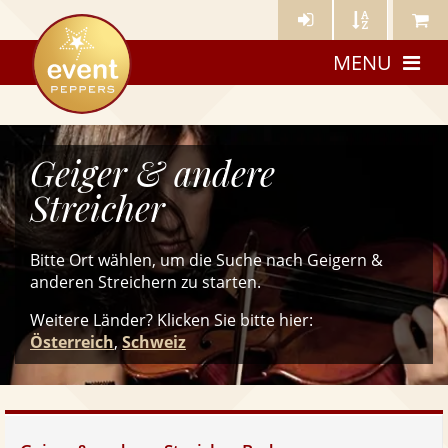
Künstler-
Künstler
Meine
eventpeppers
Login
A-
Künstle
MENU
Z
Geiger & andere
Streicher
Bitte Ort wählen, um die Suche nach Geigern &
anderen Streichern zu starten.
Weitere Länder? Klicken Sie
bitte
hier:
Österreich
,
Schweiz