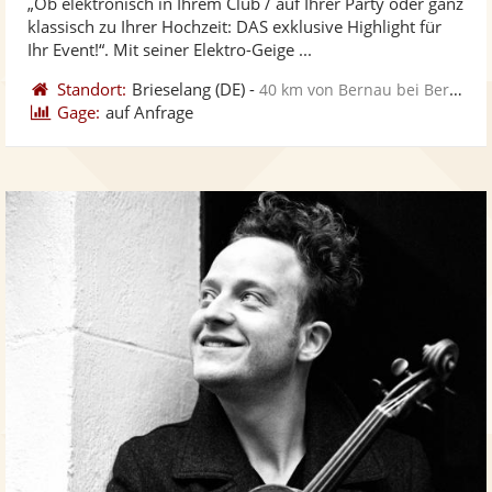
„Ob elektronisch in Ihrem Club / auf Ihrer Party oder ganz
Fotos
Vi
5
klassisch zu Ihrer Hochzeit: DAS exklusive Highlight für
bereit
ber
Sternen
Ihr Event!“. Mit seiner Elektro-Geige ...
Standort:
Brieselang
(DE)
-
40 km von Bernau bei Berlin
Gage:
auf Anfrage