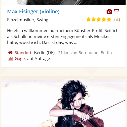
Diese
Di
Max Eisinger (Violine)
Künst
Kü
(4)
5,0
Einzelmusiker, Swing
stellt
ste
von
Herzlich willkommen auf meinem Künstler-Profil! Seit ich
Fotos
Vi
5
als Schulkind meine ersten Engagements als Musiker
bereit
ber
Sternen
hatte, wusste ich: Das ist das, was ...
Standort:
Berlin
(DE)
-
21 km von Bernau bei Berlin
Gage:
auf Anfrage