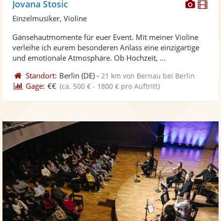
Diese
Di
Jovana Stosic
Künst
Kü
Einzelmusiker, Violine
stellt
ste
Gänsehautmomente für euer Event. Mit meiner Violine
Fotos
Vi
verleihe ich eurem besonderen Anlass eine einzigartige
bereit
ber
und emotionale Atmosphäre. Ob Hochzeit, ...
Standort:
Berlin
(DE)
-
21 km von Bernau bei Berlin
Gage:
€€
(ca. 500 € - 1800 € pro Auftritt)