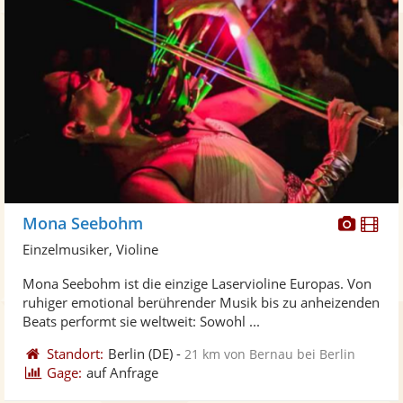
Diese
Di
Mona Seebohm
Künst
Kü
Einzelmusiker, Violine
stellt
ste
Mona Seebohm ist die einzige Laservioline Europas. Von
Fotos
Vi
ruhiger emotional berührender Musik bis zu anheizenden
bereit
ber
Beats performt sie weltweit: Sowohl ...
Standort:
Berlin
(DE)
-
21 km von Bernau bei Berlin
Gage:
auf Anfrage