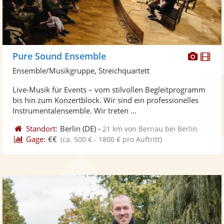
Diese
Di
Pure Sound Ensemble
Künst
Kü
Ensemble/Musikgruppe, Streichquartett
stellt
ste
Live-Musik für Events – vom stilvollen Begleitprogramm
Fotos
Vi
bis hin zum Konzertblock. Wir sind ein professionelles
bereit
ber
Instrumentalensemble. Wir treten ...
Standort:
Berlin
(DE)
-
21 km von Bernau bei Berlin
Gage:
€€
(ca. 500 € - 1800 € pro Auftritt)