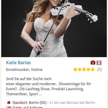
Diese
Di
Katie Barlas
Künst
Kü
(8)
5,0
Einzelmusiker, Violine
stellt
ste
von
Sind Sie auf der Suche nach
Fotos
Vi
5
einer eleganter und moderner. Showeinlage für Ihr
bereit
ber
Sternen
Event? . Ob Laufsteg Show, Produkt Launching,
Themenfeier, Sport ...
Standort:
Berlin
(DE)
-
21 km von Bernau bei Berlin
Gage:
auf Anfrage