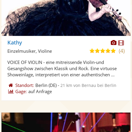
Diese
Di
Kathy
Künst
Kü
(4)
4,8
Einzelmusiker, Violine
stellt
ste
von
VOICE OF VIOLIN - eine mitreissende Violin-und
Fotos
Vi
5
Gesangshow zwischen Klassik und Rock. Eine virtuose
bereit
ber
Sternen
Showeinlage, interpretiert von einer authentischen ...
Standort:
Berlin
(DE)
-
21 km von Bernau bei Berlin
Gage:
auf Anfrage