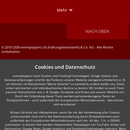
Show
Mehr
NACH OBEN
© 2010-2026 eventpeppers UG (haftungsbeschränkt) & Co. KG - Alle Rechte
vorbehalten.
Cookies und Datenschutz
eventpeppers nutzt Cookies und Tracking-Technologien. Einige Cookies und
Datenverarbeitungen sind für die Funktion unserer Website zwingend erforderlich (z. B.
um Künstler im Künstlerkorb "Meine Künstler" zu sammeln), andere helfen uns, Ihnen
einen optimierten und individualisierten Service zu bieten. Wir binden so auch Tools
externer Dienstleister wie z. B. Google, Facebook und Vimeo auf unserer Website ein.
Durch die Einbindung dieser Tools werden personenbezogene Daten an
Drittplattformen - auch außerhalb des Europäischen Wirtschaftsraums - übermittelt
und verarbeitet.
Klicken Sie bitte auf «Akzeptieren», wenn Sie mit der Verwendung aller Cookies
einverstanden sind und in die Datenverarbeitung durch Drittplattformen auch
außerhalb des Europäischen Wirtschaftsraums nach Art. 49 Abs. 1 lit. a DSGVO
zustimmen. In diesem Fall werden insbesondere Videoplayer von YouTube, Vimeo und
Dailymotion, Google Maps, Google Analytics und Facebook-Einbindungen aktiviert. Beim