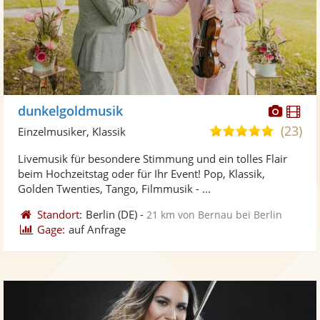
Diese
Di
dunkelgoldmusik
Künst
Kü
(23)
5,0
Einzelmusiker, Klassik
stellt
ste
von
Livemusik für besondere Stimmung und ein tolles Flair
Fotos
Vi
5
beim Hochzeitstag oder für Ihr Event! Pop, Klassik,
bereit
ber
Sternen
Golden Twenties, Tango, Filmmusik - ...
Standort:
Berlin
(DE)
-
21 km von Bernau bei Berlin
Gage:
auf Anfrage