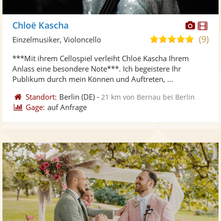
Diese
Di
Chloë Kascha
Künst
Kü
(9)
5,0
Einzelmusiker, Violoncello
stellt
ste
von
***Mit ihrem Cellospiel verleiht Chloë Kascha Ihrem
Fotos
Vi
5
Anlass eine besondere Note***. Ich begeistere Ihr
bereit
ber
Sternen
Publikum durch mein Können und Auftreten, ...
Standort:
Berlin
(DE)
-
21 km von Bernau bei Berlin
Gage:
auf Anfrage