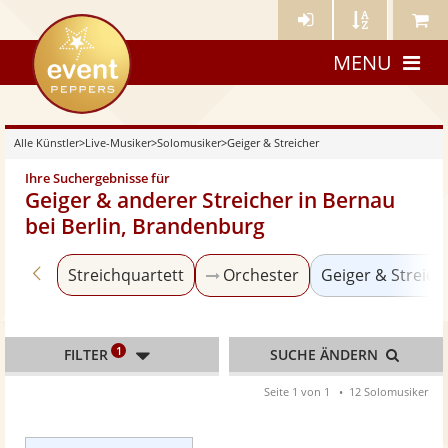
Künstler-
Künstler
Meine
eventpeppers
Login
A-
Künstle
MENU
Z
Alle Künstler
>
Live-Musiker
>
Solomusiker
>
Geiger & Streicher
Ihre Suchergebnisse für
Geiger & anderer Streicher in Bernau
bei Berlin, Brandenburg
Zurück zu «Solomusiker»
Streichquartett
Orchester
Geiger & Streich
1
FILTER
SUCHE ÄNDERN
Seite 1 von 1
12 Solomusiker