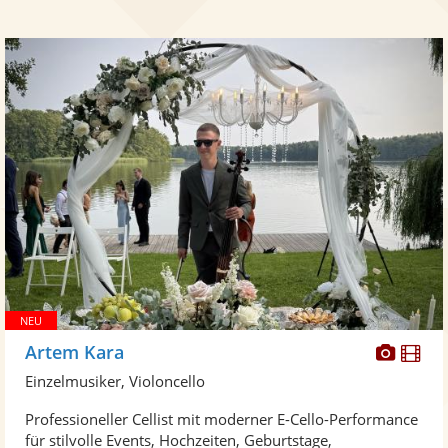
Diese
Di
Artem Kara
Künst
Kü
Einzelmusiker, Violoncello
stellt
ste
Professioneller Cellist mit moderner E-Cello-Performance
Fotos
Vi
für stilvolle Events, Hochzeiten, Geburtstage,