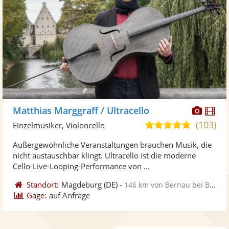
Diese
Di
Matthias Marggraff / Ultracello
Künst
Kü
(103)
5,0
Einzelmusiker, Violoncello
stellt
ste
von
Außergewöhnliche Veranstaltungen brauchen Musik, die
Fotos
Vi
5
nicht austauschbar klingt. Ultracello ist die moderne
bereit
ber
Sternen
Cello-Live-Looping-Performance von ...
Standort:
Magdeburg
(DE)
-
146 km von Bernau bei Berlin
Gage:
auf Anfrage