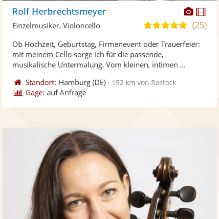
Diese
Di
Rolf Herbrechtsmeyer
Künst
Kü
(25)
5,0
Einzelmusiker, Violoncello
stellt
ste
von
Ob Hochzeit, Geburtstag, Firmenevent oder Trauerfeier:
Fotos
Vi
5
mit meinem Cello sorge ich für die passende,
bereit
ber
Sternen
musikalische Untermalung. Vom kleinen, intimen ...
Standort:
Hamburg
(DE)
-
152 km von Rostock
Gage:
auf Anfrage