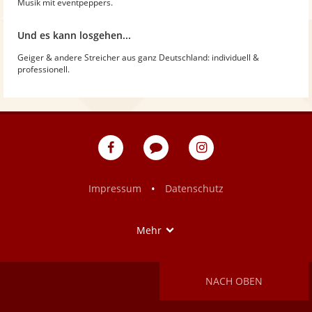
Musik mit eventpeppers.
Und es kann losgehen...
Geiger & andere Streicher aus ganz Deutschland: individuell &
professionell.
eventpeppers
Blog
eventpeppers
auf
auf
Facebook
Instagram
•
Impressum
Datenschutz
Show
Mehr
NACH OBEN