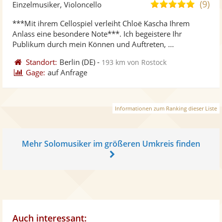
Künst
Kü
(9)
5,0
Einzelmusiker, Violoncello
stellt
ste
von
***Mit ihrem Cellospiel verleiht Chloë Kascha Ihrem
Fotos
Vi
5
Anlass eine besondere Note***. Ich begeistere Ihr
bereit
ber
Sternen
Publikum durch mein Können und Auftreten, ...
Standort:
Berlin
(DE)
-
193 km von Rostock
Gage:
auf Anfrage
Informationen zum Ranking dieser Liste
Mehr Solomusiker im größeren Umkreis finden
Auch interessant: