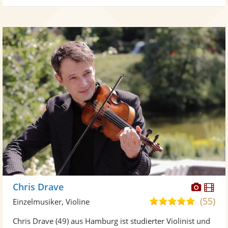
Diese
Di
Chris Drave
Künst
Kü
(55)
5,0
Einzelmusiker, Violine
stellt
ste
von
Chris Drave (49) aus Hamburg ist studierter Violinist und
Fotos
Vi
5