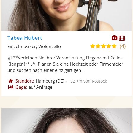
Diese
Di
Tabea Hubert
Künst
Kü
(4)
5,0
Einzelmusiker, Violoncello
stellt
ste
von
🎻 **Verleihen Sie Ihrer Veranstaltung Eleganz mit Cello-
Fotos
Vi
5
Klängen!** 🎶. Planen Sie eine Hochzeit oder Firmenfeier
bereit
ber
Sternen
und suchen nach einer einzigartigen ...
Standort:
Hamburg
(DE)
-
152 km von Rostock
Gage:
auf Anfrage