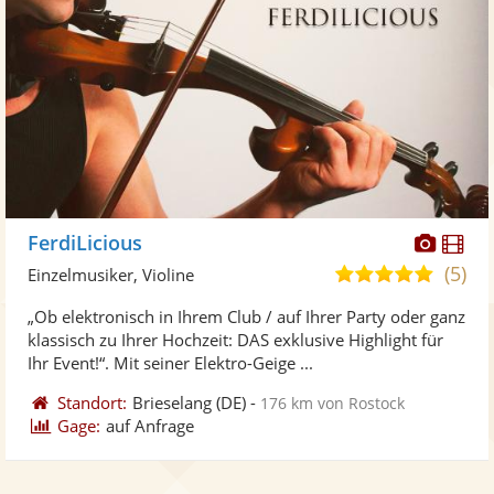
Diese
Di
FerdiLicious
Künst
Kü
(5)
5,0
Einzelmusiker, Violine
stellt
ste
von
„Ob elektronisch in Ihrem Club / auf Ihrer Party oder ganz
Fotos
Vi
5
klassisch zu Ihrer Hochzeit: DAS exklusive Highlight für
bereit
ber
Sternen
Ihr Event!“. Mit seiner Elektro-Geige ...
Standort:
Brieselang
(DE)
-
176 km von Rostock
Gage:
auf Anfrage