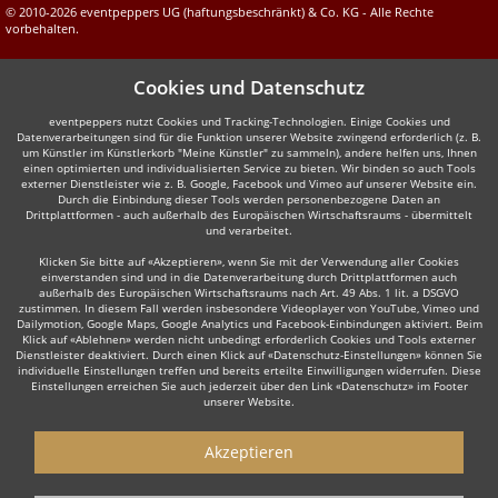
© 2010-2026 eventpeppers UG (haftungsbeschränkt) & Co. KG - Alle Rechte
vorbehalten.
Cookies und Datenschutz
eventpeppers nutzt Cookies und Tracking-Technologien. Einige Cookies und
Datenverarbeitungen sind für die Funktion unserer Website zwingend erforderlich (z. B.
um Künstler im Künstlerkorb "Meine Künstler" zu sammeln), andere helfen uns, Ihnen
einen optimierten und individualisierten Service zu bieten. Wir binden so auch Tools
externer Dienstleister wie z. B. Google, Facebook und Vimeo auf unserer Website ein.
Durch die Einbindung dieser Tools werden personenbezogene Daten an
Drittplattformen - auch außerhalb des Europäischen Wirtschaftsraums - übermittelt
und verarbeitet.
Klicken Sie bitte auf «Akzeptieren», wenn Sie mit der Verwendung aller Cookies
einverstanden sind und in die Datenverarbeitung durch Drittplattformen auch
außerhalb des Europäischen Wirtschaftsraums nach Art. 49 Abs. 1 lit. a DSGVO
zustimmen. In diesem Fall werden insbesondere Videoplayer von YouTube, Vimeo und
Dailymotion, Google Maps, Google Analytics und Facebook-Einbindungen aktiviert. Beim
Klick auf «Ablehnen» werden nicht unbedingt erforderlich Cookies und Tools externer
Dienstleister deaktiviert. Durch einen Klick auf «Datenschutz-Einstellungen» können Sie
individuelle Einstellungen treffen und bereits erteilte Einwilligungen widerrufen. Diese
Einstellungen erreichen Sie auch jederzeit über den Link «Datenschutz» im Footer
unserer Website.
Akzeptieren