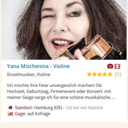
Diese
Di
Yana Mischenina - Violine
Künst
Kü
(1)
5,0
Einzelmusiker, Violine
stellt
ste
von
Ich möchte ihre Feier unvergesslich machen! Ob
Fotos
Vi
5
Hochzeit, Geburtstag, Firmenevent oder Konzert: mit
bereit
ber
Sternen
meiner Geige sorge ich für eine schöne musikalische ...
Standort:
Hamburg
(DE)
-
152 km von Rostock
Gage:
auf Anfrage