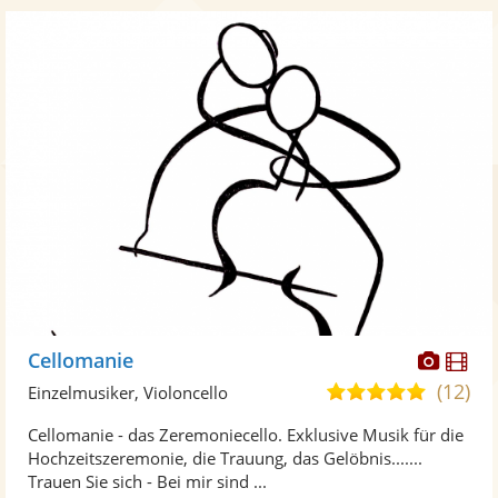
Diese
Di
Cellomanie
Künst
Kü
(12)
5,0
Einzelmusiker, Violoncello
stellt
ste
von
Cellomanie - das Zeremoniecello. Exklusive Musik für die
Fotos
Vi
5
Hochzeitszeremonie, die Trauung, das Gelöbnis.......
bereit
ber
Sternen
Trauen Sie sich - Bei mir sind ...