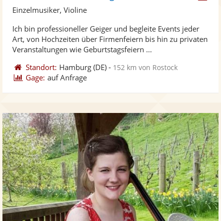
Künst
Kü
Einzelmusiker, Violine
stellt
ste
Ich bin professioneller Geiger und begleite Events jeder
Fotos
Vi
Art, von Hochzeiten über Firmenfeiern bis hin zu privaten
bereit
ber
Veranstaltungen wie Geburtstagsfeiern ...
Standort:
Hamburg
(DE)
-
152 km von Rostock
Gage:
auf Anfrage