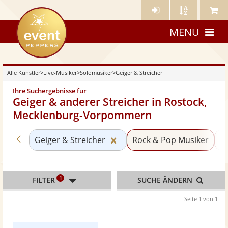
Künstler-
Künstler
Meine
eventpeppers
Login
A-
Künstle
MENU
Z
Alle Künstler
>
Live-Musiker
>
Solomusiker
>
Geiger & Streicher
Ihre Suchergebnisse für
Geiger & anderer Streicher in Rostock,
Mecklenburg-Vorpommern
Zurück zu «Solomusiker»
Kategorie «Geiger & Streich
Geiger & Streicher
Rock & Pop Musiker
S
1
FILTER
SUCHE ÄNDERN
Seite 1 von 1