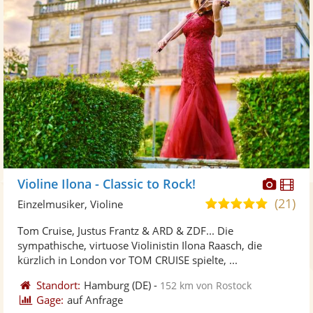
Diese
Di
Violine Ilona - Classic to Rock!
Künst
Kü
(21)
5,0
Einzelmusiker, Violine
stellt
ste
von
Tom Cruise, Justus Frantz & ARD & ZDF... Die
Fotos
Vi
5
sympathische, virtuose Violinistin Ilona Raasch, die
bereit
ber
Sternen
kürzlich in London vor TOM CRUISE spielte, ...
Standort:
Hamburg
(DE)
-
152 km von Rostock
Gage:
auf Anfrage