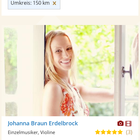
Umkreis: 150 km zurücksetzen
Umkreis: 150 km
Diese
Di
Johanna Braun Erdelbrock
Künst
Kü
(3)
5,0
Einzelmusiker, Violine
stellt
ste
von