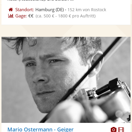
Standort:
Hamburg
(DE)
-
152 km von Rostock
Gage:
€€
(ca. 500 € - 1800 € pro Auftritt)
Diese
Di
Mario Ostermann - Geiger