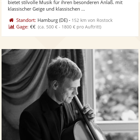
bietet stilvolle Musik für ihren besonderen Anlaß. mit
bereit
ber
Sternen
klassischer Geige und klassischen ...
Standort:
Hamburg
(DE)
-
152 km von Rostock
Gage:
€€
(ca. 500 € - 1800 € pro Auftritt)