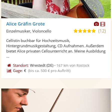
Diese
Di
Alice Gräfin Grote
Künst
Kü
(12)
5,0
Einzelmusiker, Violoncello
stellt
ste
von
Cellistin buchbar für Hochzeitsmusik,
Fotos
Vi
5
Hintergrundmusikgestaltung, CD Aufnahmen. Außerdem
bereit
ber
Sternen
bietet Alice privaten Cellounterricht an. Meine Ausbildung
...
Standort:
Wrestedt
(DE)
-
167 km von Rostock
Gage:
€
(bis ca. 500 € pro Auftritt)