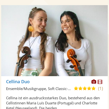
Diese
Di
Cellina Duo
Künst
Kü
(1)
5,0
Ensemble/Musikgruppe, Soft Classic-Duo
stellt
ste
von
Cellina ist ein ausdrucksstarkes Duo, bestehend aus den
Fotos
Vi
5
Cellistinnen Maria Luís Duarte (Portugal) und Charlotte
bereit
ber
Sternen
Ketel (Neuseeland). Die beiden ...