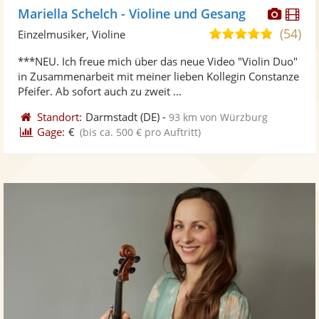
Diese
Di
Mariella Schelch - Violine und Gesang
Künst
Kü
(54)
5,0
Einzelmusiker, Violine
stellt
ste
von
***NEU. Ich freue mich über das neue Video "Violin Duo"
Fotos
Vi
5
in Zusammenarbeit mit meiner lieben Kollegin Constanze
bereit
ber
Sternen
Pfeifer. Ab sofort auch zu zweit ...
Standort:
Darmstadt
(DE)
-
93 km von Würzburg
Gage:
€
(bis ca. 500 € pro Auftritt)