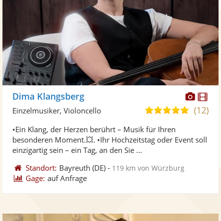
Diese
Di
Dima Klangsberg
Künst
Kü
(12)
5,0
Einzelmusiker, Violoncello
stellt
ste
von
•Ein Klang, der Herzen berührt – Musik für Ihren
Fotos
Vi
5
besonderen Moment.💥. •Ihr Hochzeitstag oder Event soll
bereit
ber
Sternen
einzigartig sein – ein Tag, an den Sie ...
Standort:
Bayreuth
(DE)
-
119 km von Würzburg
Gage:
auf Anfrage