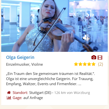
Diese
Di
Olga Geigerin
Künst
Kü
(2)
5,0
Einzelmusiker, Violine
stellt
ste
von
„Ein Traum den Sie gemeinsam träumen ist Realität.“.
Fotos
Vi
5
Olga ist eine unvergleichliche Geigerin. Für Trauung,
bereit
ber
Sternen
Empfang, Waltzer, Events und Firmenfeier. ...
Standort:
Stuttgart
(DE)
-
126 km von Würzburg
Gage:
auf Anfrage