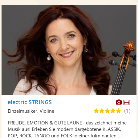
Diese
Di
electric STRINGS
Künst
Kü
(1)
5,0
Einzelmusiker, Violine
stellt
ste
von
FREUDE, EMOTION & GUTE LAUNE - das zeichnet meine
Fotos
Vi
5
Musik aus! Erleben Sie modern dargebotene KLASSIK,
bereit
ber
Sternen
POP, ROCK, TANGO und FOLK in einer fulminanten ...