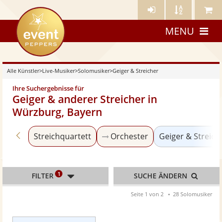
Künstler-
Künstler
Meine
eventpeppers
Login
A-
Künstle
MENU
Z
Alle Künstler
>
Live-Musiker
>
Solomusiker
>
Geiger & Streicher
Ihre Suchergebnisse für
Geiger & anderer Streicher in
Würzburg, Bayern
Zurück zu «Solomusiker»
Streichquartett
Orchester
Geiger & Streich
1
FILTER
SUCHE ÄNDERN
Seite 1 von 2
28 Solomusiker