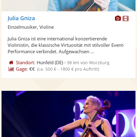
Diese
Di
Julia Gniza
Künst
Kü
Einzelmusiker, Violine
stellt
ste
Julia Gniza ist eine international konzertierende
Fotos
Vi
Violinistin, die klassische Virtuosität mit stilvoller Event-
bereit
ber
Performance verbindet. Aufgewachsen ...
Standort:
Hünfeld
(DE)
-
98 km von Würzburg
Gage:
€€
(ca. 500 € - 1800 € pro Auftritt)