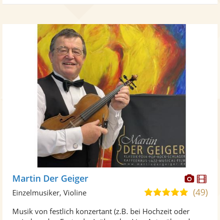
Diese
Di
Martin Der Geiger
Künst
Kü
(49)
5,0
Einzelmusiker, Violine
stellt
ste
von
Musik von festlich konzertant (z.B. bei Hochzeit oder
Fotos
Vi
5