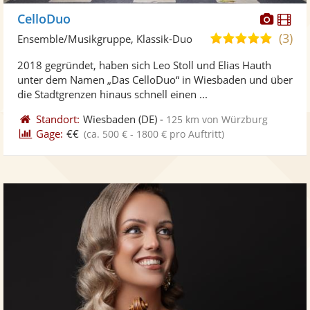
Diese
Di
CelloDuo
Künst
Kü
(3)
5,0
Ensemble/Musikgruppe, Klassik-Duo
stellt
ste
von
2018 gegründet, haben sich Leo Stoll und Elias Hauth
Fotos
Vi
5
unter dem Namen „Das CelloDuo“ in Wiesbaden und über
bereit
ber
Sternen
die Stadtgrenzen hinaus schnell einen ...
Standort:
Wiesbaden
(DE)
-
125 km von Würzburg
Gage:
€€
(ca. 500 € - 1800 € pro Auftritt)