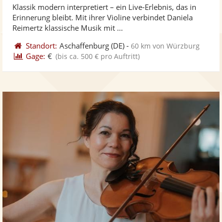
Klassik modern interpretiert – ein Live-Erlebnis, das in
Fotos
Vi
5
Erinnerung bleibt. Mit ihrer Violine verbindet Daniela
bereit
ber
Sternen
Reimertz klassische Musik mit ...
Standort:
Aschaffenburg
(DE)
-
60 km von Würzburg
Gage:
€
(bis ca. 500 € pro Auftritt)