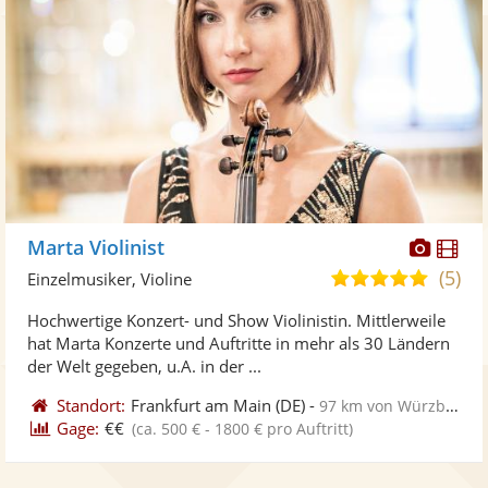
Diese
Di
Marta Violinist
Künst
Kü
(5)
5,0
Einzelmusiker, Violine
stellt
ste
von
Hochwertige Konzert- und Show Violinistin. Mittlerweile
Fotos
Vi
5
hat Marta Konzerte und Auftritte in mehr als 30 Ländern
bereit
ber
Sternen
der Welt gegeben, u.A. in der ...
Standort:
Frankfurt am Main
(DE)
-
97 km von Würzburg
Gage:
€€
(ca. 500 € - 1800 € pro Auftritt)