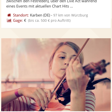
zwischen den Festreden), über den Live Act während
bereit
ber
Sternen
eines Events mit aktuellen Chart Hits ...
Standort:
Karben
(DE)
-
97 km von Würzburg
Gage:
€
(bis ca. 500 € pro Auftritt)