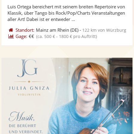
stellt
ste
von
Luis Ortega bereichert mit seinem breiten Repertoire von
Fotos
Vi
5
Klassik, über Tango bis Rock/Pop/Charts Veranstaltungen
bereit
ber
Sternen
aller Art! Dabei ist er entweder ...
Standort:
Mainz am Rhein
(DE)
-
122 km von Würzburg
Gage:
€€
(ca. 500 € - 1800 € pro Auftritt)