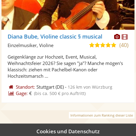
Diese
Di
Diana Bube, Violine classic § musical
Künst
Kü
(40)
4,9
Einzelmusiker, Violine
stellt
ste
von
Geigenklänge zur Hochzeit, Event, Musical,
Fotos
Vi
5
Weihnachtsfeier 2026? Sie sagen "ja"? Manche mögen's
bereit
ber
Sternen
klassisch: ziehen mit Pachelbel-Kanon oder
Hochzeitsmarsch ...
Standort:
Stuttgart
(DE)
-
126 km von Würzburg
Gage:
€
(bis ca. 500 € pro Auftritt)
Informationen zum Ranking dieser Liste
Cookies und Datenschutz