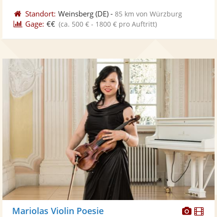
Standort:
Weinsberg
(DE)
-
85 km von Würzburg
Gage:
€€
(ca. 500 € - 1800 € pro Auftritt)
Diese
Di
Mariolas Violin Poesie