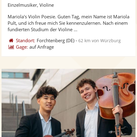
Künst
Kü
Einzelmusiker, Violine
stellt
ste
Mariola's Violin Poesie. Guten Tag, mein Name ist Mariola
Fotos
Vi
Pult, und ich freue mich Sie kennenzulernen. Nach einem
bereit
ber
fundierten Studium der Violine ...
Standort:
Forchtenberg
(DE)
-
62 km von Würzburg
Gage:
auf Anfrage