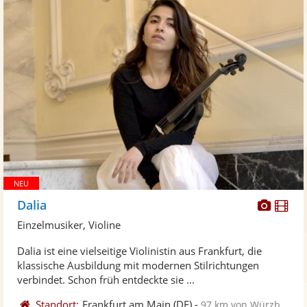
Diese
Di
Dalia
Künst
Kü
Einzelmusiker, Violine
stellt
ste
Dalia ist eine vielseitige Violinistin aus Frankfurt, die
Fotos
Vi
klassische Ausbildung mit modernen Stilrichtungen
bereit
ber
verbindet. Schon früh entdeckte sie ...
Standort:
Frankfurt am Main
(DE)
-
97 km von Würzburg