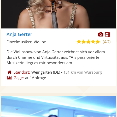
Diese
Di
Anja Gerter
Künst
Kü
(40)
5,0
Einzelmusiker, Violine
stellt
ste
von
Die Violinshow von Anja Gerter zeichnet sich vor allem
Fotos
Vi
5
durch Charme und Virtuosität aus. "Als passionierte
bereit
ber
Sternen
Musikerin liegt es mir besonders am ...
Standort:
Weingarten
(DE)
-
131 km von Würzburg
Gage:
auf Anfrage