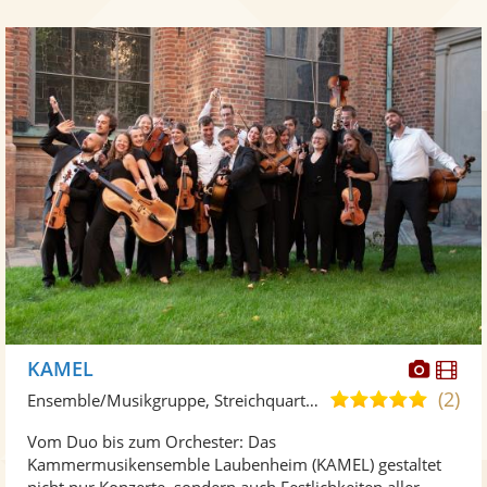
Diese
Di
KAMEL
Künst
Kü
(2)
5,0
Ensemble/Musikgruppe, Streichquartett
stellt
ste
von
Vom Duo bis zum Orchester: Das
Fotos
Vi
5
Kammermusikensemble Laubenheim (KAMEL) gestaltet
bereit
ber
Sternen
nicht nur Konzerte, sondern auch Festlichkeiten aller