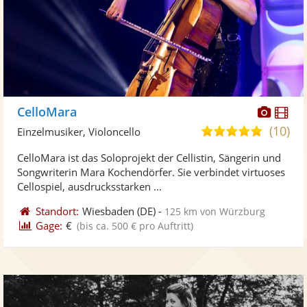
Diese
Di
CelloMara
Künst
Kü
(10)
5,0
Einzelmusiker, Violoncello
stellt
ste
von
CelloMara ist das Soloprojekt der Cellistin, Sängerin und
Fotos
Vi
5
Songwriterin Mara Kochendörfer. Sie verbindet virtuoses
bereit
ber
Sternen
Cellospiel, ausdrucksstarken ...
Standort:
Wiesbaden
(DE)
-
125 km von Würzburg
Gage:
€
(bis ca. 500 € pro Auftritt)