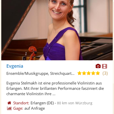
Diese
Di
Evgenia
Künst
Kü
(3)
5,0
Ensemble/Musikgruppe, Streichquartett
stellt
ste
von
Evgenia Stelmakh ist eine professionelle Violinistin aus
Fotos
Vi
5
Erlangen. Mit ihrer brillanten Performance fasziniert die
bereit
ber
Sternen
charmante Violinistin ihre ...
Standort:
Erlangen
(DE)
-
80 km von Würzburg
Gage:
auf Anfrage