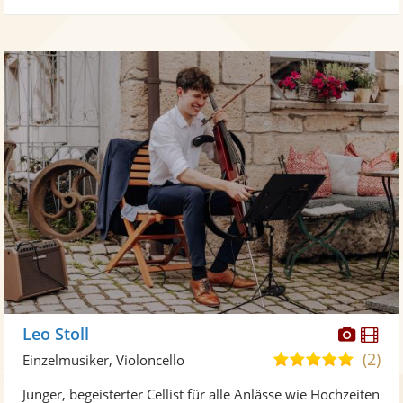
Diese
Di
Leo Stoll
Künst
Kü
(2)
4,9
Einzelmusiker, Violoncello
stellt
ste
von
Junger, begeisterter Cellist für alle Anlässe wie Hochzeiten
Fotos
Vi