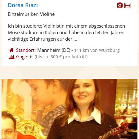
Diese
Di
Dorsa Riazi
Künst
Kü
Einzelmusiker, Violine
stellt
ste
Ich bin studierte Violinistin mit einem abgeschlossenen
Fotos
Vi
Musikstudium in Italien und habe in den letzten Jahren
bereit
ber
vielfältige Erfahrungen auf der ...
Standort:
Mannheim
(DE)
-
111 km von Würzburg
Gage:
€
(bis ca. 500 € pro Auftritt)