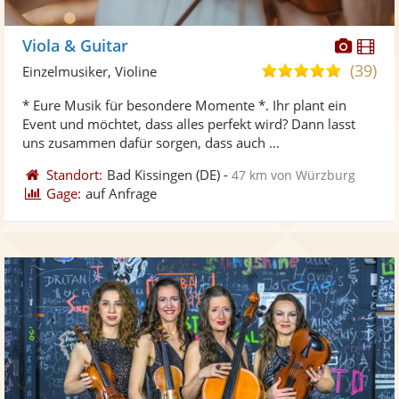
Diese
Di
Viola & Guitar
Künst
Kü
(39)
5,0
Einzelmusiker, Violine
stellt
ste
von
* Eure Musik für besondere Momente *. Ihr plant ein
Fotos
Vi
5
Event und möchtet, dass alles perfekt wird? Dann lasst
bereit
ber
Sternen
uns zusammen dafür sorgen, dass auch ...
Standort:
Bad Kissingen
(DE)
-
47 km von Würzburg
Gage:
auf Anfrage