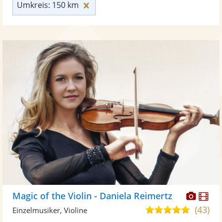
Umkreis: 150 km zurücksetzen
Umkreis: 150 km
Diese
Di
Magic of the Violin - Daniela Reimertz
Künst
Kü
(43)
5,0
Einzelmusiker, Violine
stellt
ste
von