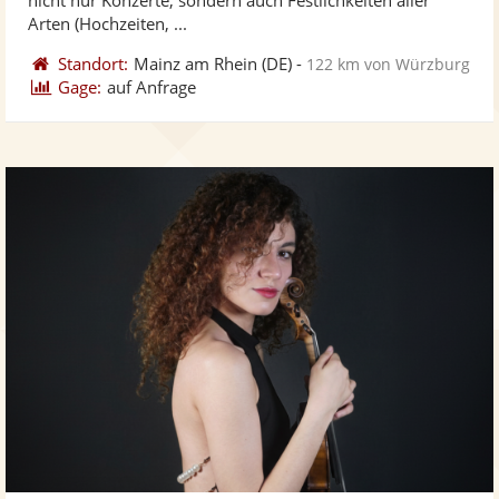
Arten (Hochzeiten, ...
Standort:
Mainz am Rhein
(DE)
-
122 km von Würzburg
Gage:
auf Anfrage