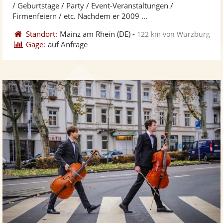
5
/ Geburtstage / Party / Event-Veranstaltungen /
bereit
ber
Sternen
Firmenfeiern / etc. Nachdem er 2009 ...
Standort:
Mainz am Rhein
(DE)
-
122 km von Würzburg
Gage:
auf Anfrage