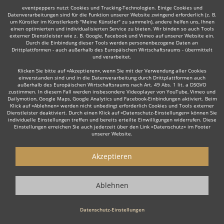
Weiter
eventpeppers nutzt Cookies und Tracking-Technologien. Einige Cookies und
Datenverarbeitungen sind für die Funktion unserer Website zwingend erforderlich (z. B.
um Künstler im Künstlerkorb "Meine Künstler" zu sammeln), andere helfen uns, Ihnen
einen optimierten und individualisierten Service zu bieten. Wir binden so auch Tools
externer Dienstleister wie z. B. Google, Facebook und Vimeo auf unserer Website ein.
Durch die Einbindung dieser Tools werden personenbezogene Daten an
Drittplattformen - auch außerhalb des Europäischen Wirtschaftsraums - übermittelt
Auch interessant:
und verarbeitet.
Klicken Sie bitte auf «Akzeptieren», wenn Sie mit der Verwendung aller Cookies
einverstanden sind und in die Datenverarbeitung durch Drittplattformen auch
außerhalb des Europäischen Wirtschaftsraums nach Art. 49 Abs. 1 lit. a DSGVO
zustimmen. In diesem Fall werden insbesondere Videoplayer von YouTube, Vimeo und
Trompeter
Trauerredner
Dudelsackspieler
Klassik
Dailymotion, Google Maps, Google Analytics und Facebook-Einbindungen aktiviert. Beim
Klick auf «Ablehnen» werden nicht unbedingt erforderlich Cookies und Tools externer
Dienstleister deaktiviert. Durch einen Klick auf «Datenschutz-Einstellungen» können Sie
individuelle Einstellungen treffen und bereits erteilte Einwilligungen widerrufen. Diese
Einstellungen erreichen Sie auch jederzeit über den Link «Datenschutz» im Footer
unserer Website.
Wie funktioniert's?
Akzeptieren
1. Kostenlos anfragen
Ablehnen
Starten Sie mit dem Button 'Kostenlos anfragen' eine Anfrage an die für
Sie interessanten Solomusiker - also z. B. bestimmte Geiger & andere
Streicher. Diesen Button finden Sie auf den jeweiligen Künstler-Profil-
Datenschutz-Einstellungen
Seiten der Musiker.