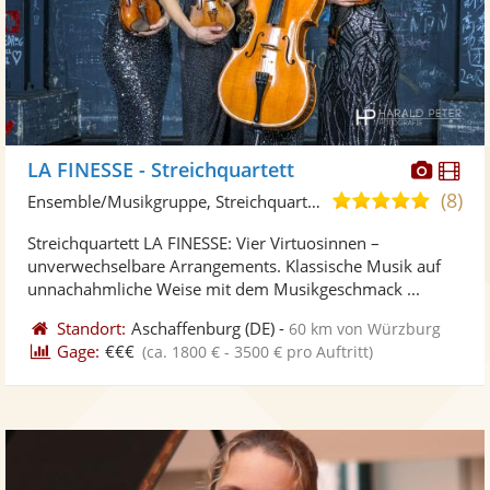
Diese
Di
LA FINESSE - Streichquartett
Künst
Kü
(8)
5,0
Ensemble/Musikgruppe, Streichquartett
stellt
ste
von
Streichquartett LA FINESSE: Vier Virtuosinnen –
Fotos
Vi
5
unverwechselbare Arrangements. Klassische Musik auf
bereit
ber
Sternen
unnachahmliche Weise mit dem Musikgeschmack ...
Standort:
Aschaffenburg
(DE)
-
60 km von Würzburg
Gage:
€€€
(ca. 1800 € - 3500 € pro Auftritt)