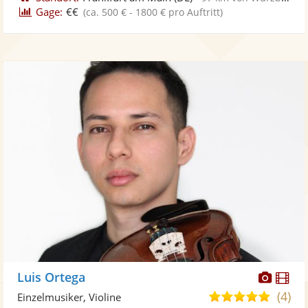
Gage:
€€
(ca. 500 € - 1800 € pro Auftritt)
Diese
Di
Luis Ortega
Künst
Kü
(4)
4,8
Einzelmusiker, Violine