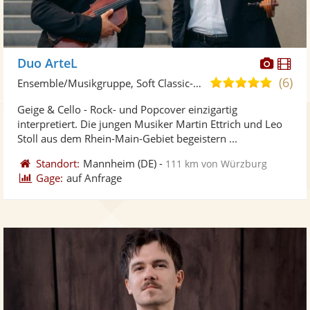
Diese
Di
Duo ArteL
Künst
Kü
(6)
5,0
Ensemble/Musikgruppe, Soft Classic-Duo
stellt
ste
von
Geige & Cello - Rock- und Popcover einzigartig
Fotos
Vi
5
interpretiert. Die jungen Musiker Martin Ettrich und Leo
bereit
ber
Sternen
Stoll aus dem Rhein-Main-Gebiet begeistern ...
Standort:
Mannheim
(DE)
-
111 km von Würzburg
Gage:
auf Anfrage