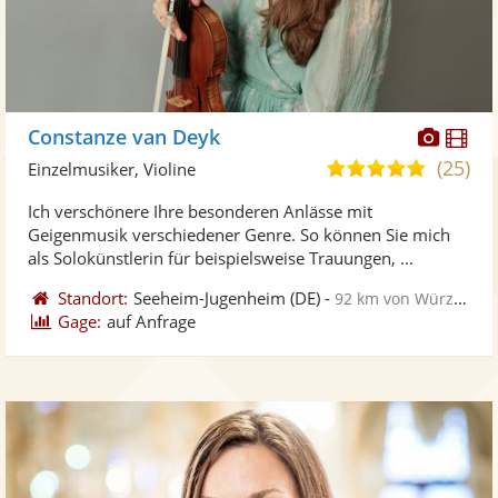
Diese
Di
Constanze van Deyk
Künst
Kü
(25)
5,0
Einzelmusiker, Violine
stellt
ste
von
Ich verschönere Ihre besonderen Anlässe mit
Fotos
Vi
5
Geigenmusik verschiedener Genre. So können Sie mich
bereit
ber
Sternen
als Solokünstlerin für beispielsweise Trauungen, ...
Standort:
Seeheim-Jugenheim
(DE)
-
92 km von Würzburg
Gage:
auf Anfrage