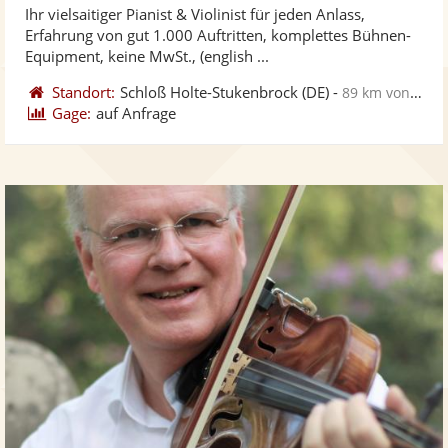
Ihr vielsaitiger Pianist & Violinist für jeden Anlass,
Fotos
Vi
5
Erfahrung von gut 1.000 Auftritten, komplettes Bühnen-
bereit
ber
Sternen
Equipment, keine MwSt., (english ...
Standort:
Schloß Holte-Stukenbrock
(DE)
-
89 km von Kassel
Gage:
auf Anfrage