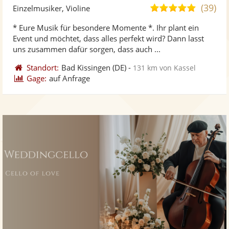
Künst
Kü
(39)
5,0
Einzelmusiker, Violine
stellt
ste
von
* Eure Musik für besondere Momente *. Ihr plant ein
Fotos
Vi
5
Event und möchtet, dass alles perfekt wird? Dann lasst
bereit
ber
Sternen
uns zusammen dafür sorgen, dass auch ...
Standort:
Bad Kissingen
(DE)
-
131 km von Kassel
Gage:
auf Anfrage