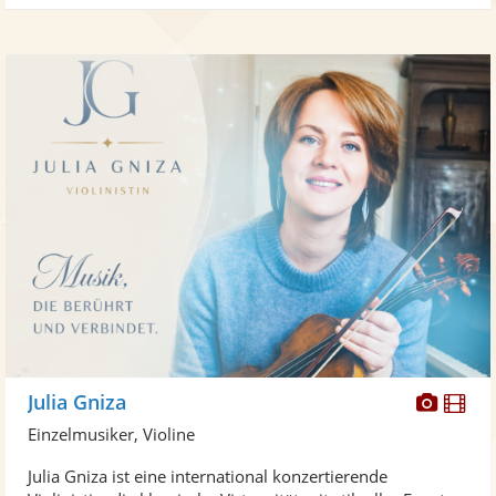
Diese
Di
Julia Gniza
Künst
Kü
Einzelmusiker, Violine
stellt
ste
Julia Gniza ist eine international konzertierende
Fotos
Vi