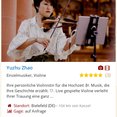
Diese
Di
Yuzhu Zhao
Künst
Kü
(3)
5,0
Einzelmusiker, Violine
stellt
ste
von
Ihre persönliche Violinistin für die Hochzeit 🎻. Musik, die
Fotos
Vi
5
Ihre Geschichte erzählt. 🤍. Live gespielte Violine verleiht
bereit
ber
Sternen
Ihrer Trauung eine ganz ...
Standort:
Bielefeld
(DE)
-
104 km von Kassel
Gage:
auf Anfrage