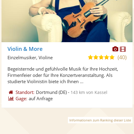
Diese
Di
Violin & More
Künst
Kü
(40)
5,0
Einzelmusiker, Violine
stellt
ste
von
Begeisternde und gefühlvolle Musik für Ihre Hochzeit,
Fotos
Vi
5
Firmenfeier oder für Ihre Konzertveranstaltung. Als
bereit
ber
Sternen
studierte Violinistin biete ich Ihnen ...
Standort:
Dortmund
(DE)
-
143 km von Kassel
Gage:
auf Anfrage
Informationen zum Ranking dieser Liste