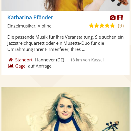
Diese
Di
Katharina Pfänder
Künst
Kü
(9)
5,0
Einzelmusiker, Violine
stellt
ste
von
Die passende Musik für Ihre Veranstaltung. Sie suchen ein
Fotos
Vi
5
Jazzstreichquartett oder ein Musette-Duo für die
bereit
ber
Sternen
Umrahmung Ihrer Firmenfeier, Ihres ...
Standort:
Hannover
(DE)
-
118 km von Kassel
Gage:
auf Anfrage