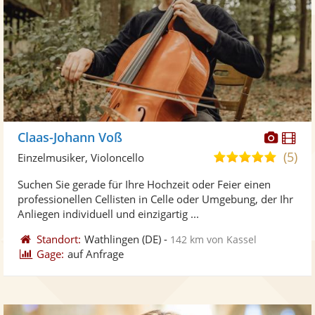
Diese
Di
Claas-Johann Voß
Künst
Kü
(5)
5,0
Einzelmusiker, Violoncello
stellt
ste
von
Suchen Sie gerade für Ihre Hochzeit oder Feier einen
Fotos
Vi
5
professionellen Cellisten in Celle oder Umgebung, der Ihr
bereit
ber
Sternen
Anliegen individuell und einzigartig ...
Standort:
Wathlingen
(DE)
-
142 km von Kassel
Gage:
auf Anfrage