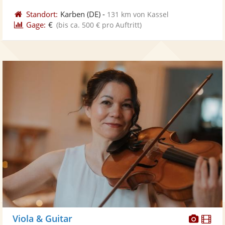
Standort:
Karben
(DE)
-
131 km von Kassel
Gage:
€
(bis ca. 500 € pro Auftritt)
Diese
Di
Viola & Guitar