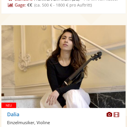
Gage:
€€
(ca. 500 € - 1800 € pro Auftritt)
Diese
Di
Dalia
Künst
Kü
Einzelmusiker, Violine