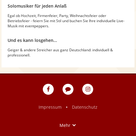
Solomusiker für jeden Anlaß
Egal ob Hochzeit, Firmenfeier, Party, Weihnachtsfeier oder
Betriebsfeier - feiern Sie mit Stil und buchen Sie Ihre individuelle Live-
Musik mit eventpeppers.
Und es kann losgehen...
Geiger & andere Streicher aus ganz Deutschland: individuell &
professionell.
eventpeppers
Blog
eventpeppers
auf
auf
Facebook
Instagram
•
Impressum
Datenschutz
Show
Mehr