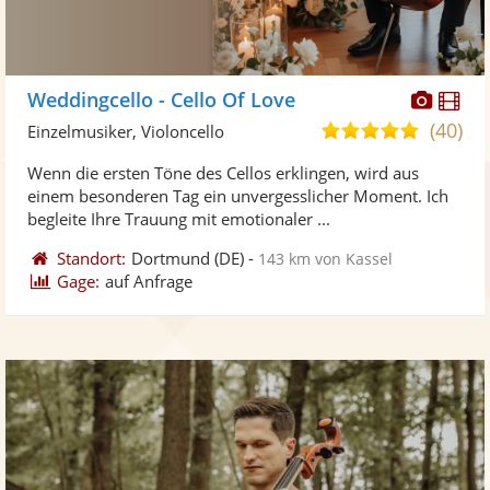
Diese
Di
Weddingcello - Cello Of Love
Künst
Kü
(40)
5,0
Einzelmusiker, Violoncello
stellt
ste
von
Wenn die ersten Töne des Cellos erklingen, wird aus
Fotos
Vi
5
einem besonderen Tag ein unvergesslicher Moment. Ich
bereit
ber
Sternen
begleite Ihre Trauung mit emotionaler ...
Standort:
Dortmund
(DE)
-
143 km von Kassel
Gage:
auf Anfrage