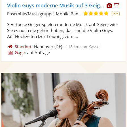
Diese
Di
Violin Guys moderne Musik auf 3 Geigen
Künst
Kü
(33)
5,0
Ensemble/Musikgruppe, Mobile Band/Walking Act
stellt
ste
von
3 Virtuose Geiger spielen moderne Musik auf Geige, wie
Fotos
Vi
5
Sie es noch nie gehört haben, das sind die Violin Guys.
bereit
ber
Sternen
Auf Hochzeiten (zur Trauung, zum ...
Standort:
Hannover
(DE)
-
118 km von Kassel
Gage:
auf Anfrage