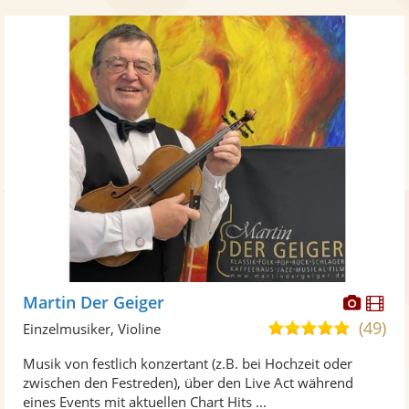
Diese
Di
Martin Der Geiger
Künst
Kü
(49)
5,0
Einzelmusiker, Violine
stellt
ste
von
Musik von festlich konzertant (z.B. bei Hochzeit oder
Fotos
Vi
5
zwischen den Festreden), über den Live Act während
bereit
ber
Sternen
eines Events mit aktuellen Chart Hits ...