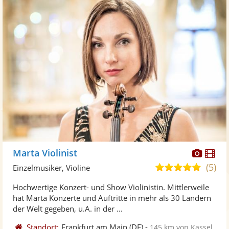
Diese
Di
Marta Violinist
Künst
Kü
(5)
5,0
Einzelmusiker, Violine
stellt
ste
von
Hochwertige Konzert- und Show Violinistin. Mittlerweile
Fotos
Vi
5
hat Marta Konzerte und Auftritte in mehr als 30 Ländern
bereit
ber
Sternen
der Welt gegeben, u.A. in der ...
Standort:
Frankfurt am Main
(DE)
-
145 km von Kassel