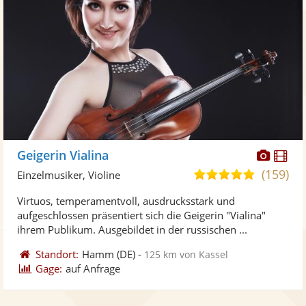
Diese
Di
Geigerin Vialina
Künst
Kü
(159)
5,0
Einzelmusiker, Violine
stellt
ste
von
Virtuos, temperamentvoll, ausdrucksstark und
Fotos
Vi
5
aufgeschlossen präsentiert sich die Geigerin "Vialina"
bereit
ber
Sternen
ihrem Publikum. Ausgebildet in der russischen ...
Standort:
Hamm
(DE)
-
125 km von Kassel
Gage:
auf Anfrage