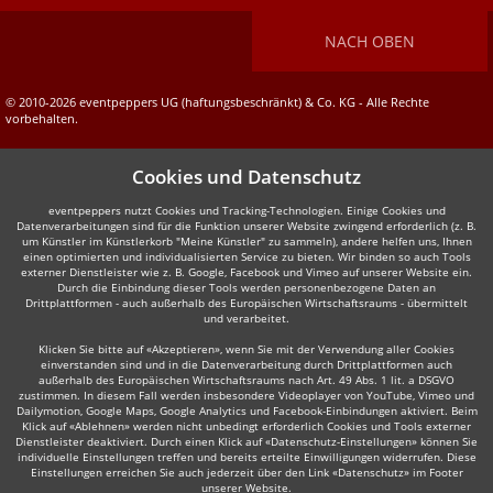
NACH OBEN
© 2010-2026 eventpeppers UG (haftungsbeschränkt) & Co. KG - Alle Rechte
vorbehalten.
Cookies und Datenschutz
eventpeppers nutzt Cookies und Tracking-Technologien. Einige Cookies und
Datenverarbeitungen sind für die Funktion unserer Website zwingend erforderlich (z. B.
um Künstler im Künstlerkorb "Meine Künstler" zu sammeln), andere helfen uns, Ihnen
einen optimierten und individualisierten Service zu bieten. Wir binden so auch Tools
externer Dienstleister wie z. B. Google, Facebook und Vimeo auf unserer Website ein.
Durch die Einbindung dieser Tools werden personenbezogene Daten an
Drittplattformen - auch außerhalb des Europäischen Wirtschaftsraums - übermittelt
und verarbeitet.
Klicken Sie bitte auf «Akzeptieren», wenn Sie mit der Verwendung aller Cookies
einverstanden sind und in die Datenverarbeitung durch Drittplattformen auch
außerhalb des Europäischen Wirtschaftsraums nach Art. 49 Abs. 1 lit. a DSGVO
zustimmen. In diesem Fall werden insbesondere Videoplayer von YouTube, Vimeo und
Dailymotion, Google Maps, Google Analytics und Facebook-Einbindungen aktiviert. Beim
Klick auf «Ablehnen» werden nicht unbedingt erforderlich Cookies und Tools externer
Dienstleister deaktiviert. Durch einen Klick auf «Datenschutz-Einstellungen» können Sie
individuelle Einstellungen treffen und bereits erteilte Einwilligungen widerrufen. Diese
Einstellungen erreichen Sie auch jederzeit über den Link «Datenschutz» im Footer
unserer Website.