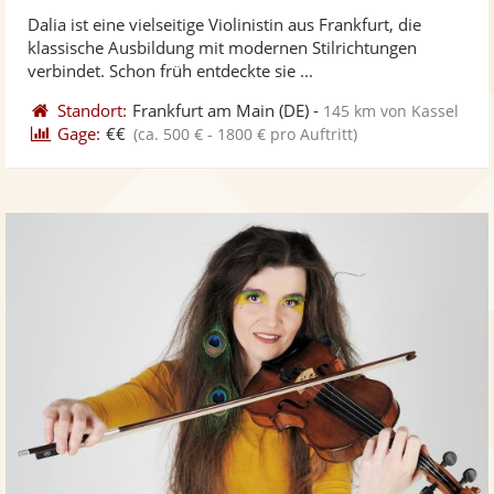
stellt
ste
Dalia ist eine vielseitige Violinistin aus Frankfurt, die
Fotos
Vi
klassische Ausbildung mit modernen Stilrichtungen
bereit
ber
verbindet. Schon früh entdeckte sie ...
Standort:
Frankfurt am Main
(DE)
-
145 km von Kassel
Gage:
€€
(ca. 500 € - 1800 € pro Auftritt)