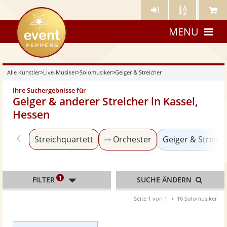
Künstler-
Künstler
Meine
eventpeppers
Login
A-
Künstle
MENU
Z
Alle Künstler
>
Live-Musiker
>
Solomusiker
>
Geiger & Streicher
Ihre Suchergebnisse für
Geiger & anderer Streicher in Kassel,
Hessen
Zurück zu «Solomusiker»
Streichquartett
Orchester
Geiger & Streich
1
FILTER
SUCHE ÄNDERN
Seite 1 von 1
16 Solomusiker