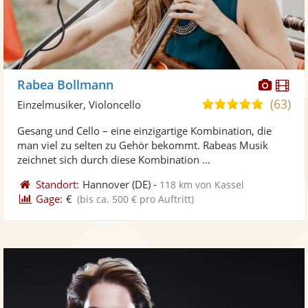
Diese
Di
Rabea Bollmann
Künst
Kü
(63)
5,0
Einzelmusiker, Violoncello
stellt
ste
von
Gesang und Cello – eine einzigartige Kombination, die
Fotos
Vi
5
man viel zu selten zu Gehör bekommt. Rabeas Musik
bereit
ber
Sternen
zeichnet sich durch diese Kombination ...
Standort:
Hannover
(DE)
-
118 km von Kassel
Gage:
€
(bis ca. 500 € pro Auftritt)