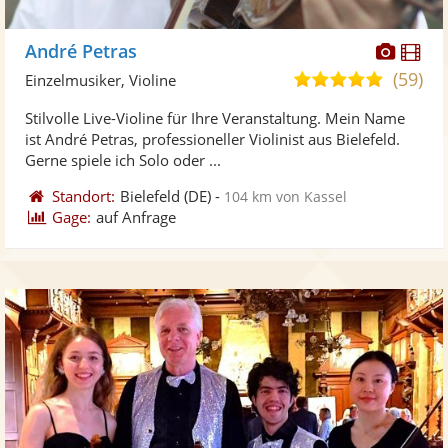
Diese
Di
André Petras
Künst
Kü
(59)
5,0
Einzelmusiker, Violine
stellt
ste
von
Stilvolle Live-Violine für Ihre Veranstaltung. Mein Name
Fotos
Vi
5
ist André Petras, professioneller Violinist aus Bielefeld.
bereit
ber
Sternen
Gerne spiele ich Solo oder ...
Standort:
Bielefeld
(DE)
-
104 km von Kassel
Gage:
auf Anfrage