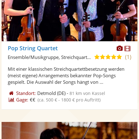
Diese
Di
Pop String Quartet
Künst
Kü
(1)
5,0
Ensemble/Musikgruppe, Streichquartett
stellt
ste
von
Mit einer klassischen Streichquartettbesetzung werden
Fotos
Vi
5
(meist eigene) Arrangements bekannter Pop-Songs
bereit
ber
Sternen
gespielt. Die Auswahl der Songs hängt von ...
Standort:
Detmold
(DE)
-
81 km von Kassel
Gage:
€€
(ca. 500 € - 1800 € pro Auftritt)