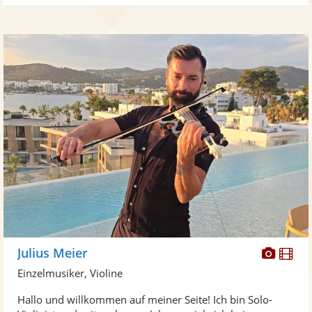
Diese
Di
Julius Meier
Künst
Kü
Einzelmusiker, Violine
stellt
ste
Hallo und willkommen auf meiner Seite! Ich bin Solo-
Fotos
Vi