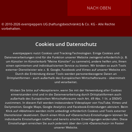
NACH OBEN
© 2010-2026 eventpeppers UG (haftungsbeschränkt) & Co. KG - Alle Rechte
vorbehalten.
Cookies und Datenschutz
eventpeppers nutzt Cookies und Tracking-Technologien. Einige Cookies und
Datenverarbeitungen sind für die Funktion unserer Website zwingend erforderlich (z. B.
um Künstler im Künstlerkorb "Meine Künstler" zu sammeln), andere helfen uns, Ihnen
einen optimierten und individualisierten Service zu bieten. Wir binden so auch Tools
externer Dienstleister wie z. B. Google, Facebook und Vimeo auf unserer Website ein.
Durch die Einbindung dieser Tools werden personenbezogene Daten an
Drittplattformen - auch außerhalb des Europäischen Wirtschaftsraums - übermittelt
und verarbeitet.
Klicken Sie bitte auf «Akzeptieren», wenn Sie mit der Verwendung aller Cookies
einverstanden sind und in die Datenverarbeitung durch Drittplattformen auch
außerhalb des Europäischen Wirtschaftsraums nach Art. 49 Abs. 1 lit. a DSGVO
zustimmen. In diesem Fall werden insbesondere Videoplayer von YouTube, Vimeo und
Dailymotion, Google Maps, Google Analytics und Facebook-Einbindungen aktiviert. Beim
Klick auf «Ablehnen» werden nicht unbedingt erforderlich Cookies und Tools externer
Dienstleister deaktiviert. Durch einen Klick auf «Datenschutz-Einstellungen» können Sie
individuelle Einstellungen treffen und bereits erteilte Einwilligungen widerrufen. Diese
Einstellungen erreichen Sie auch jederzeit über den Link «Datenschutz» im Footer
unserer Website.