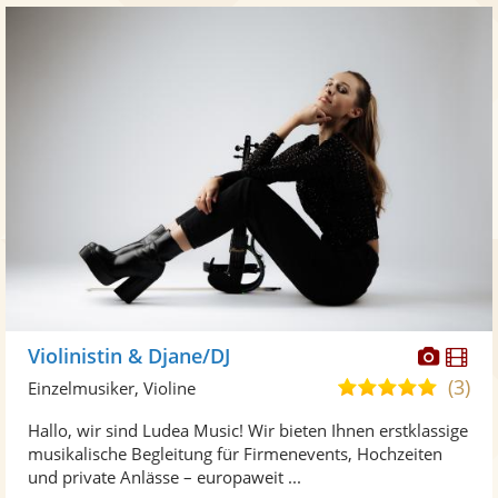
Diese
Di
Violinistin & Djane/DJ
Künst
Kü
(3)
5,0
Einzelmusiker, Violine
stellt
ste
von
Hallo, wir sind Ludea Music! Wir bieten Ihnen erstklassige
Fotos
Vi
5
musikalische Begleitung für Firmenevents, Hochzeiten
bereit
ber
Sternen
und private Anlässe – europaweit ...