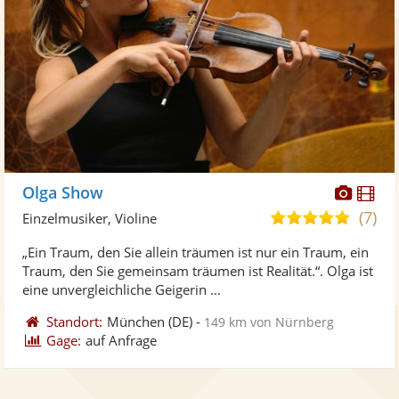
Diese
Di
Olga Show
Künst
Kü
(7)
5,0
Einzelmusiker, Violine
stellt
ste
von
„Ein Traum, den Sie allein träumen ist nur ein Traum, ein
Fotos
Vi
5
Traum, den Sie gemeinsam träumen ist Realität.“. Olga ist
bereit
ber
Sternen
eine unvergleichliche Geigerin ...
Standort:
München
(DE)
-
149 km von Nürnberg
Gage:
auf Anfrage