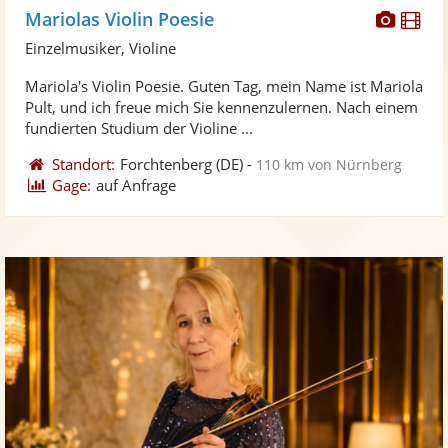
Diese
Di
Mariolas Violin Poesie
Künst
Kü
Einzelmusiker, Violine
stellt
ste
Mariola's Violin Poesie. Guten Tag, mein Name ist Mariola
Fotos
Vi
Pult, und ich freue mich Sie kennenzulernen. Nach einem
bereit
ber
fundierten Studium der Violine ...
Standort:
Forchtenberg
(DE)
-
110 km von Nürnberg
Gage:
auf Anfrage