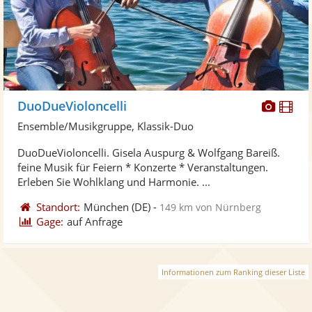
Diese
Di
DuoDueVioloncelli
Künst
Kü
Ensemble/Musikgruppe, Klassik-Duo
stellt
ste
DuoDueVioloncelli. Gisela Auspurg & Wolfgang Bareiß.
Fotos
Vi
feine Musik für Feiern * Konzerte * Veranstaltungen.
bereit
ber
Erleben Sie Wohlklang und Harmonie. ...
Standort:
München
(DE)
-
149 km von Nürnberg
Gage:
auf Anfrage
Informationen zum Ranking dieser Liste