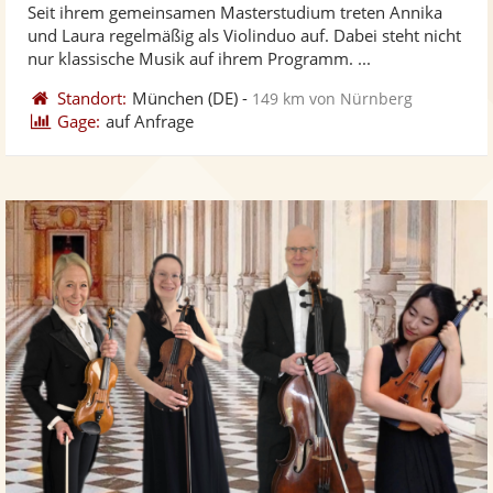
Seit ihrem gemeinsamen Masterstudium treten Annika
Fotos
Vi
5
und Laura regelmäßig als Violinduo auf. Dabei steht nicht
bereit
ber
Sternen
nur klassische Musik auf ihrem Programm. ...
Standort:
München
(DE)
-
149 km von Nürnberg
Gage:
auf Anfrage