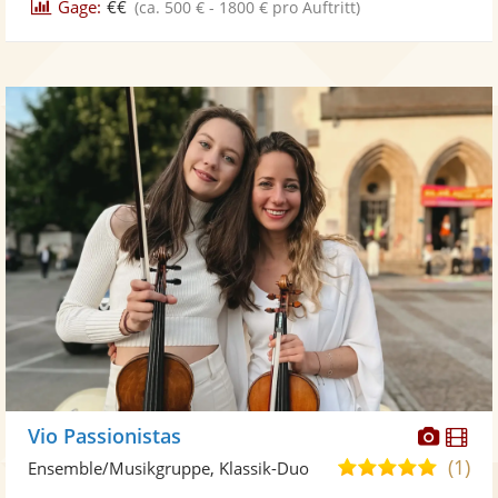
Gage:
€€
(ca. 500 € - 1800 € pro Auftritt)
Diese
Di
Vio Passionistas
Künst
Kü
(1)
5,0
Ensemble/Musikgruppe, Klassik-Duo
stellt
ste
von