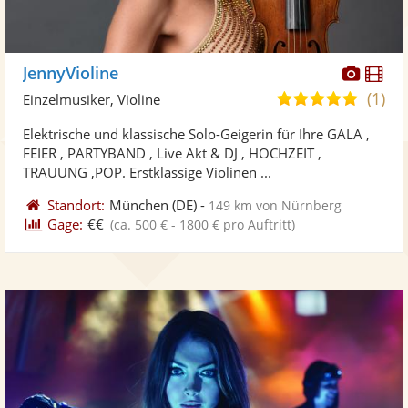
Diese
Di
JennyVioline
Künst
Kü
(1)
5,0
Einzelmusiker, Violine
stellt
ste
von
Elektrische und klassische Solo-Geigerin für Ihre GALA ,
Fotos
Vi
5
FEIER , PARTYBAND , Live Akt & DJ , HOCHZEIT ,
bereit
ber
Sternen
TRAUUNG ,POP. Erstklassige Violinen ...
Standort:
München
(DE)
-
149 km von Nürnberg
Gage:
€€
(ca. 500 € - 1800 € pro Auftritt)