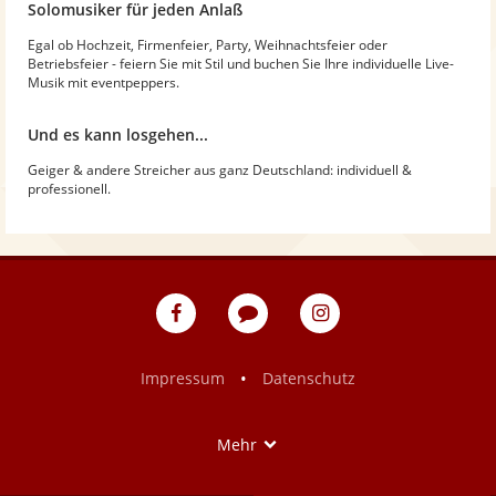
Solomusiker für jeden Anlaß
Egal ob Hochzeit, Firmenfeier, Party, Weihnachtsfeier oder
Betriebsfeier - feiern Sie mit Stil und buchen Sie Ihre individuelle Live-
Musik mit eventpeppers.
Und es kann losgehen...
Geiger & andere Streicher aus ganz Deutschland: individuell &
professionell.
eventpeppers
Blog
eventpeppers
auf
auf
Facebook
Instagram
•
Impressum
Datenschutz
Show
Mehr