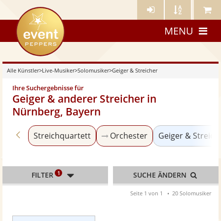
Künstler-
Künstler
Meine
eventpeppers
Login
A-
Künstle
MENU
Z
Alle Künstler
>
Live-Musiker
>
Solomusiker
>
Geiger & Streicher
Ihre Suchergebnisse für
Geiger & anderer Streicher in
Nürnberg, Bayern
Zurück zu «Solomusiker»
Streichquartett
Orchester
Geiger & Streich
1
FILTER
SUCHE ÄNDERN
Seite 1 von 1
20 Solomusiker