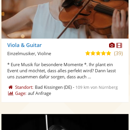
Diese
Di
Viola & Guitar
Künst
Kü
(39)
5,0
Einzelmusiker, Violine
stellt
ste
von
* Eure Musik für besondere Momente *. Ihr plant ein
Fotos
Vi
5
Event und möchtet, dass alles perfekt wird? Dann lasst
bereit
ber
Sternen
uns zusammen dafür sorgen, dass auch ...
Standort:
Bad Kissingen
(DE)
-
109 km von Nürnberg
Gage:
auf Anfrage