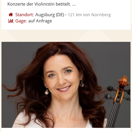
bereit
ber
Konzerte der Violinistin betitelt. ...
Standort:
Augsburg
(DE)
-
121 km von Nürnberg
Gage:
auf Anfrage