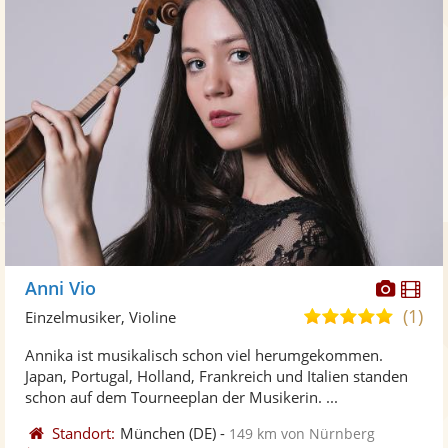
Diese
Di
Anni Vio
Künst
Kü
(1)
5,0
Einzelmusiker, Violine
stellt
ste
von
Annika ist musikalisch schon viel herumgekommen.
Fotos
Vi
5
Japan, Portugal, Holland, Frankreich und Italien standen
bereit
ber
Sternen
schon auf dem Tourneeplan der Musikerin. ...
Standort:
München
(DE)
-
149 km von Nürnberg