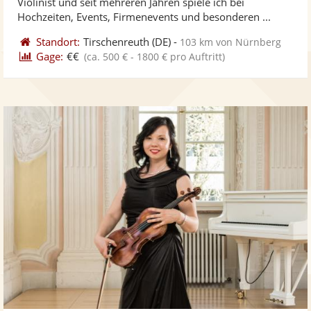
Violinist und seit mehreren Jahren spiele ich bei
bereit
ber
Hochzeiten, Events, Firmenevents und besonderen ...
Standort:
Tirschenreuth
(DE)
-
103 km von Nürnberg
Gage:
€€
(ca. 500 € - 1800 € pro Auftritt)