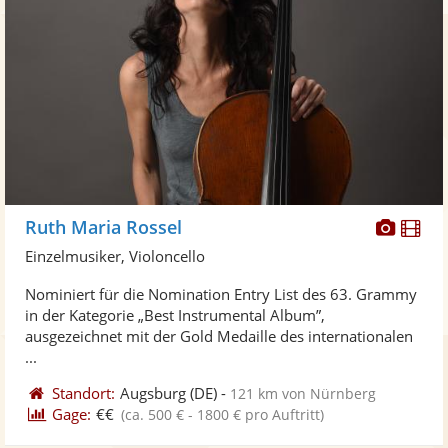
Diese
Di
Ruth Maria Rossel
Künst
Kü
Einzelmusiker, Violoncello
stellt
ste
Nominiert für die Nomination Entry List des 63. Grammy
Fotos
Vi
in der Kategorie „Best Instrumental Album”,
bereit
ber
ausgezeichnet mit der Gold Medaille des internationalen
...
Standort:
Augsburg
(DE)
-
121 km von Nürnberg
Gage:
€€
(ca. 500 € - 1800 € pro Auftritt)