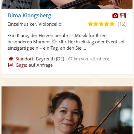
Diese
Di
Dima Klangsberg
Künst
Kü
(12)
5,0
Einzelmusiker, Violoncello
stellt
ste
von
•Ein Klang, der Herzen berührt – Musik für Ihren
Fotos
Vi
5
besonderen Moment.💥. •Ihr Hochzeitstag oder Event soll
bereit
ber
Sternen
einzigartig sein – ein Tag, an den Sie ...
Standort:
Bayreuth
(DE)
-
67 km von Nürnberg
Gage:
auf Anfrage