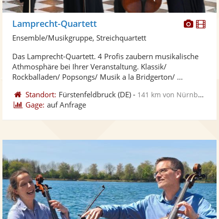
Diese
Di
Lamprecht-Quartett
Künst
Kü
Ensemble/Musikgruppe, Streichquartett
stellt
ste
Das Lamprecht-Quartett. 4 Profis zaubern musikalische
Fotos
Vi
Athmosphäre bei Ihrer Veranstaltung. Klassik/
bereit
ber
Rockballaden/ Popsongs/ Musik a la Bridgerton/ ...
Standort:
Fürstenfeldbruck
(DE)
-
141 km von Nürnberg
Gage:
auf Anfrage