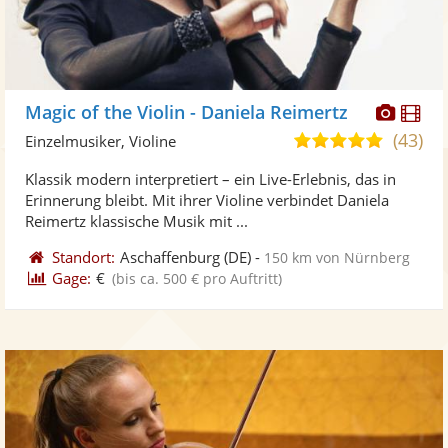
Diese
Di
Magic of the Violin - Daniela Reimertz
Künst
Kü
(43)
5,0
Einzelmusiker, Violine
stellt
ste
von
Klassik modern interpretiert – ein Live-Erlebnis, das in
Fotos
Vi
5
Erinnerung bleibt. Mit ihrer Violine verbindet Daniela
bereit
ber
Sternen
Reimertz klassische Musik mit ...
Standort:
Aschaffenburg
(DE)
-
150 km von Nürnberg
Gage:
€
(bis ca. 500 € pro Auftritt)