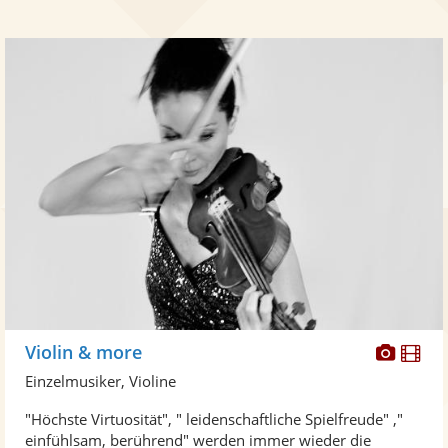
Diese
Di
Violin & more
Künst
Kü
Einzelmusiker, Violine
stellt
ste
"Höchste Virtuosität", " leidenschaftliche Spielfreude" ,"
Fotos
Vi
einfühlsam, berührend" werden immer wieder die