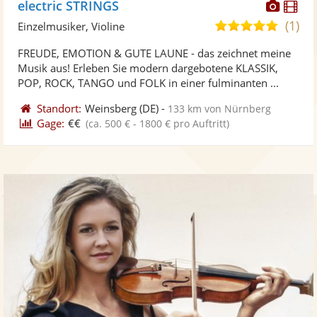
Diese
Di
electric STRINGS
Künst
Kü
(1)
5,0
Einzelmusiker, Violine
stellt
ste
von
FREUDE, EMOTION & GUTE LAUNE - das zeichnet meine
Fotos
Vi
5
Musik aus! Erleben Sie modern dargebotene KLASSIK,
bereit
ber
Sternen
POP, ROCK, TANGO und FOLK in einer fulminanten ...
Standort:
Weinsberg
(DE)
-
133 km von Nürnberg
Gage:
€€
(ca. 500 € - 1800 € pro Auftritt)