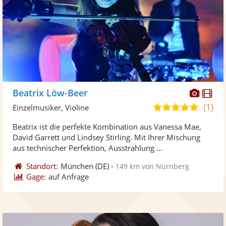
Diese
Di
Beatrix Löw-Beer
Künst
Kü
(1)
5,0
Einzelmusiker, Violine
stellt
ste
von
Beatrix ist die perfekte Kombination aus Vanessa Mae,
Fotos
Vi
5
David Garrett und Lindsey Stirling. Mit Ihrer Mischung
bereit
ber
Sternen
aus technischer Perfektion, Ausstrahlung ...
Standort:
München
(DE)
-
149 km von Nürnberg
Gage:
auf Anfrage