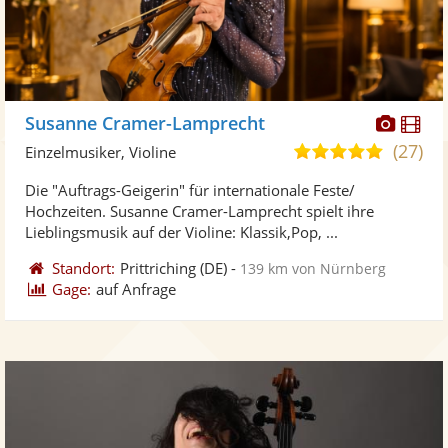
Diese
Di
Susanne Cramer-Lamprecht
Künst
Kü
(27)
5,0
Einzelmusiker, Violine
stellt
ste
von
Die "Auftrags-Geigerin" für internationale Feste/
Fotos
Vi
5
Hochzeiten. Susanne Cramer-Lamprecht spielt ihre
bereit
ber
Sternen
Lieblingsmusik auf der Violine: Klassik,Pop, ...
Standort:
Prittriching
(DE)
-
139 km von Nürnberg
Gage:
auf Anfrage