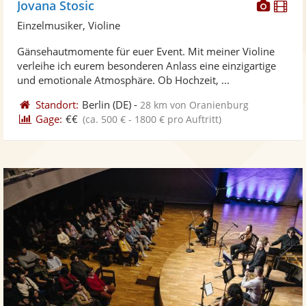
Diese
Di
Jovana Stosic
Künst
Kü
Einzelmusiker, Violine
stellt
ste
Gänsehautmomente für euer Event. Mit meiner Violine
Fotos
Vi
verleihe ich eurem besonderen Anlass eine einzigartige
bereit
ber
und emotionale Atmosphäre. Ob Hochzeit, ...
Standort:
Berlin
(DE)
-
28 km von Oranienburg
Gage:
€€
(ca. 500 € - 1800 € pro Auftritt)