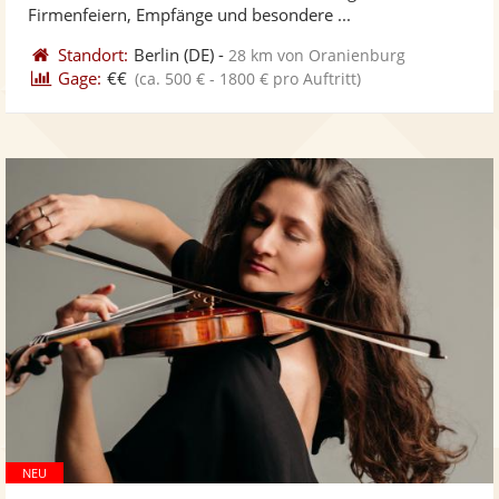
bereit
ber
Firmenfeiern, Empfänge und besondere ...
Standort:
Berlin
(DE)
-
28 km von Oranienburg
Gage:
€€
(ca. 500 € - 1800 € pro Auftritt)