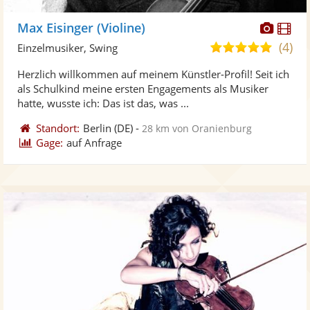
Diese
Di
Max Eisinger (Violine)
Künst
Kü
(4)
5,0
Einzelmusiker, Swing
stellt
ste
von
Herzlich willkommen auf meinem Künstler-Profil! Seit ich
Fotos
Vi
5
als Schulkind meine ersten Engagements als Musiker
bereit
ber
Sternen
hatte, wusste ich: Das ist das, was ...
Standort:
Berlin
(DE)
-
28 km von Oranienburg
Gage:
auf Anfrage