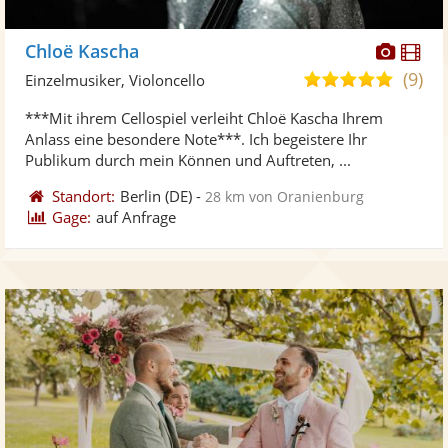
Diese
Di
Chloë Kascha
Künst
Kü
(9)
5,0
Einzelmusiker, Violoncello
stellt
ste
von
***Mit ihrem Cellospiel verleiht Chloë Kascha Ihrem
Fotos
Vi
5
Anlass eine besondere Note***. Ich begeistere Ihr
bereit
ber
Sternen
Publikum durch mein Können und Auftreten, ...
Standort:
Berlin
(DE)
-
28 km von Oranienburg
Gage:
auf Anfrage