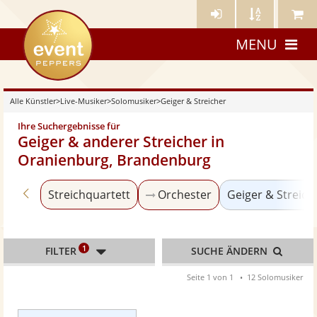
Künstler-
Künstler
Meine
eventpeppers
Login
A-
Künstle
MENU
Z
Alle Künstler
>
Live-Musiker
>
Solomusiker
>
Geiger & Streicher
Ihre Suchergebnisse für
Geiger & anderer Streicher in
Oranienburg, Brandenburg
Zurück zu «Solomusiker»
Streichquartett
Orchester
Geiger & Streich
1
FILTER
SUCHE ÄNDERN
Seite 1 von 1
12 Solomusiker