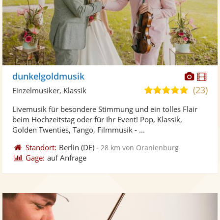
Diese
Di
dunkelgoldmusik
Künst
Kü
(23)
5,0
Einzelmusiker, Klassik
stellt
ste
von
Livemusik für besondere Stimmung und ein tolles Flair
Fotos
Vi
5
beim Hochzeitstag oder für Ihr Event! Pop, Klassik,
bereit
ber
Sternen
Golden Twenties, Tango, Filmmusik - ...
Standort:
Berlin
(DE)
-
28 km von Oranienburg
Gage:
auf Anfrage