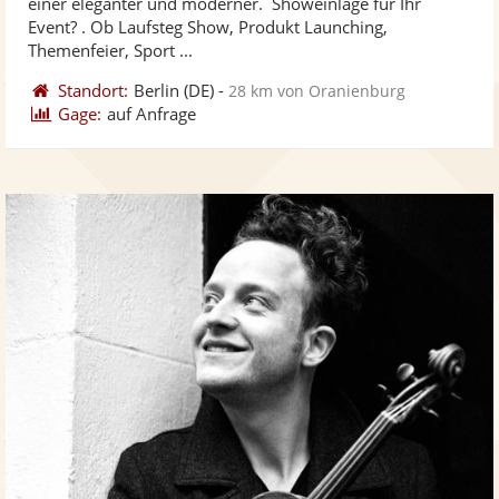
einer eleganter und moderner. Showeinlage für Ihr
bereit
ber
Sternen
Event? . Ob Laufsteg Show, Produkt Launching,
Themenfeier, Sport ...
Standort:
Berlin
(DE)
-
28 km von Oranienburg
Gage:
auf Anfrage