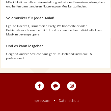
Möglichkeit nach Ihrer Veranstaltung selbst eine Bewertung abzugeben
und helfen damit anderen Nutzern gute Musiker zu finden.
Solomusiker für jeden Anlaß
Egal ob Hochzeit, Firmenfeier, Party, Weihnachtsfeier oder
Betriebsfeier - feiern Sie mit Stil und buchen Sie Ihre individuelle Live-
Musik mit eventpeppers.
Und es kann losgehen...
Geiger & andere Streicher aus ganz Deutschland: individuell &
professionell.
eventpeppers
Blog
eventpeppers
auf
auf
Facebook
Instagram
•
Impressum
Datenschutz