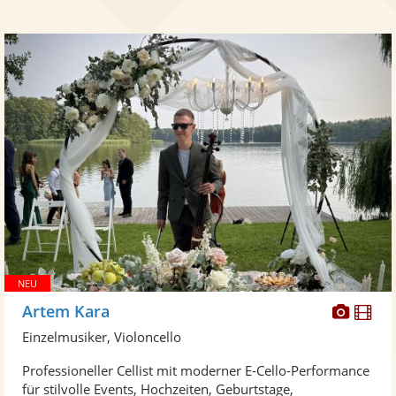
Diese
Di
Artem Kara
Künst
Kü
Einzelmusiker, Violoncello
stellt
ste
Professioneller Cellist mit moderner E-Cello-Performance
Fotos
Vi
für stilvolle Events, Hochzeiten, Geburtstage,