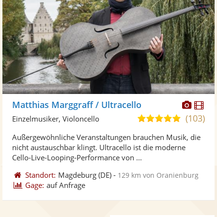
Diese
Di
Matthias Marggraff / Ultracello
Künst
Kü
(103)
5,0
Einzelmusiker, Violoncello
stellt
ste
von
Außergewöhnliche Veranstaltungen brauchen Musik, die
Fotos
Vi
5
nicht austauschbar klingt. Ultracello ist die moderne
bereit
ber
Sternen
Cello-Live-Looping-Performance von ...
Standort:
Magdeburg
(DE)
-
129 km von Oranienburg
Gage:
auf Anfrage