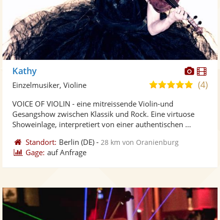
Diese
Di
Kathy
Künst
Kü
(4)
4,8
Einzelmusiker, Violine
stellt
ste
von
VOICE OF VIOLIN - eine mitreissende Violin-und
Fotos
Vi
5
Gesangshow zwischen Klassik und Rock. Eine virtuose
bereit
ber
Sternen
Showeinlage, interpretiert von einer authentischen ...
Standort:
Berlin
(DE)
-
28 km von Oranienburg
Gage:
auf Anfrage