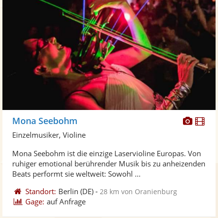
Diese
Di
Mona Seebohm
Künst
Kü
Einzelmusiker, Violine
stellt
ste
Mona Seebohm ist die einzige Laservioline Europas. Von
Fotos
Vi
ruhiger emotional berührender Musik bis zu anheizenden
bereit
ber
Beats performt sie weltweit: Sowohl ...
Standort:
Berlin
(DE)
-
28 km von Oranienburg
Gage:
auf Anfrage