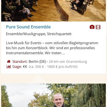
Diese
Di
Pure Sound Ensemble
Künst
Kü
Ensemble/Musikgruppe, Streichquartett
stellt
ste
Live-Musik für Events – vom stilvollen Begleitprogramm
Fotos
Vi
bis hin zum Konzertblock. Wir sind ein professionelles
bereit
ber
Instrumentalensemble. Wir treten ...
Standort:
Berlin
(DE)
-
28 km von Oranienburg
Gage:
€€
(ca. 500 € - 1800 € pro Auftritt)