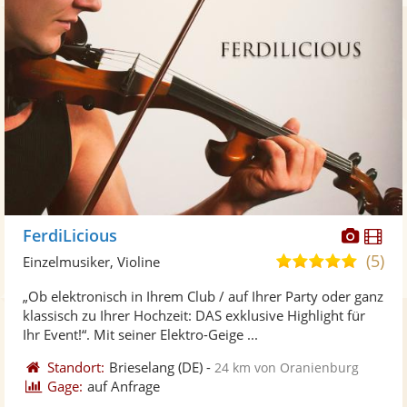
Diese
Di
FerdiLicious
Künst
Kü
(5)
5,0
Einzelmusiker, Violine
stellt
ste
von
„Ob elektronisch in Ihrem Club / auf Ihrer Party oder ganz
Fotos
Vi
5
klassisch zu Ihrer Hochzeit: DAS exklusive Highlight für
bereit
ber
Sternen
Ihr Event!“. Mit seiner Elektro-Geige ...
Standort:
Brieselang
(DE)
-
24 km von Oranienburg
Gage:
auf Anfrage