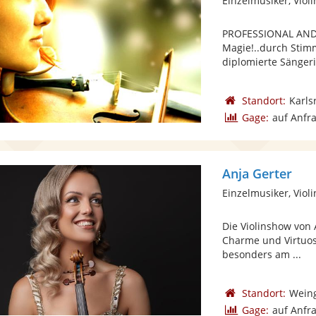
Einzelmusiker, Viol
PROFESSIONAL AND
Magie!..durch Stim
diplomierte Sängerin
Standort:
Karls
Gage:
auf Anfr
Anja Gerter
Einzelmusiker, Viol
Die Violinshow von 
Charme und Virtuosi
besonders am ...
Standort:
Wein
Gage:
auf Anfr