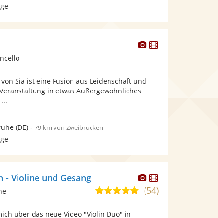
age
Dieser
Dieser
Künstler
Künstler
oncello
stellt
stellt
Fotos
Videos
von Sia ist eine Fusion aus Leidenschaft und
bereit.
bereit.
re Veranstaltung in etwas Außergewöhnliches
...
ruhe
(DE)
-
79 km von Zweibrücken
age
Dieser
Dieser
h - Violine und Gesang
Künstler
Künstler
(54)
5,0
ine
stellt
stellt
von
Fotos
Videos
ich über das neue Video "Violin Duo" in
5