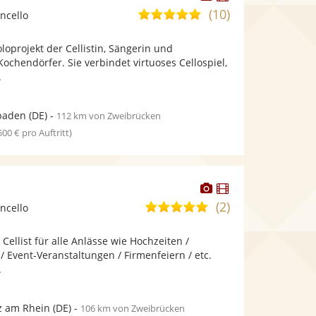
Künstler
Künstler
(10)
5,0
oncello
stellt
stellt
von
Fotos
Videos
oloprojekt der Cellistin, Sängerin und
5
bereit.
bereit.
ochendörfer. Sie verbindet virtuoses Cellospiel,
Sternen
.
baden
(DE)
-
112 km von Zweibrücken
 500 € pro Auftritt)
Dieser
Dieser
Künstler
Künstler
(2)
4,9
oncello
stellt
stellt
von
Fotos
Videos
 Cellist für alle Anlässe wie Hochzeiten /
5
bereit.
bereit.
 / Event-Veranstaltungen / Firmenfeiern / etc.
Sternen
.
z am Rhein
(DE)
-
106 km von Zweibrücken