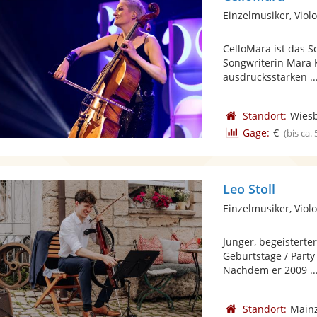
Einzelmusiker, Viol
CelloMara ist das S
Songwriterin Mara K
ausdrucksstarken ..
Standort:
Wies
Gage:
€
(bis ca.
Leo Stoll
Einzelmusiker, Viol
Junger, begeisterter
Geburtstage / Party
Nachdem er 2009 ..
Standort:
Main