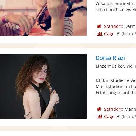
Zusammenarbeit mit
sofort auch zu zweit 
Standort:
Darm
Gage:
€
(bis ca.
Dorsa Riazi
Einzelmusiker, Viol
Ich bin studierte V
Musikstudium in Ita
Erfahrungen auf der
Standort:
Mann
Gage:
€
(bis ca.