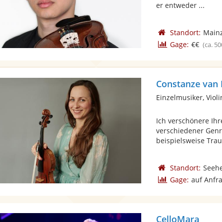
er entweder ...
Standort:
Main
Gage:
€€
(ca. 50
Constanze van
Einzelmusiker, Viol
Ich verschönere Ih
verschiedener Genre
beispielsweise Trau
Standort:
Seeh
Gage:
auf Anfr
CelloMara