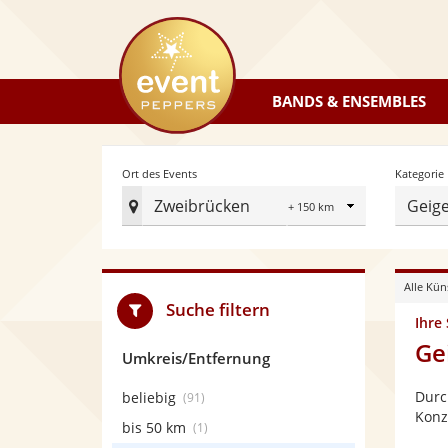
eventpeppers
BANDS & ENSEMBLES
Radius
Ort des Events
Kategorie
Zweibrücken
Geige
Ort
des
Events
Alle Kün
festlegen
Suche filtern
Ihre
Ge
Umkreis/Entfernung
Durc
beliebig
(91)
Konz
bis 50 km
(1)