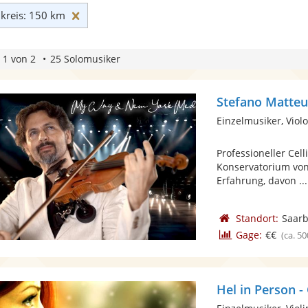
Umkreis: 150 km zurücksetzen
reis: 150 km
 1 von 2
25 Solomusiker
Stefano Matteu
Einzelmusiker, Viol
Professioneller Cel
Konservatorium von 
Erfahrung, davon ...
Standort:
Saar
Gage:
€€
(ca. 50
Hel in Person -