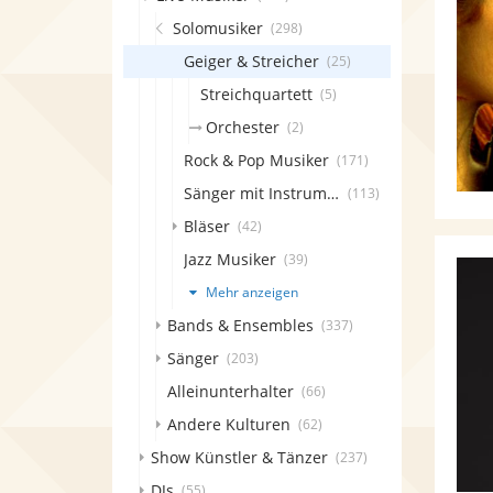
Solomusiker
(298)
Geiger & Streicher
(25)
Streichquartett
(5)
Orchester
(2)
Rock & Pop Musiker
(171)
Sänger mit Instrument
(113)
Bläser
(42)
Jazz Musiker
(39)
Mehr anzeigen
Bands & Ensembles
(337)
Sänger
(203)
Alleinunterhalter
(66)
Andere Kulturen
(62)
Show Künstler & Tänzer
(237)
DJs
(55)