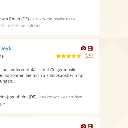
z am Rhein
(DE)
-
106 km von Zweibrücken
0 € - 1800 € pro Auftritt)
Dieser
Dieser
 Deyk
Künstler
Künstler
(25)
5,0
ine
stellt
stellt
von
Fotos
Videos
re besonderen Anlässe mit Geigenmusik
5
bereit.
bereit.
. So können Sie mich als Solokünstlerin für
Sternen
ungen, ...
eim-Jugenheim
(DE)
-
109 km von Zweibrücken
age
Dieser
Dieser