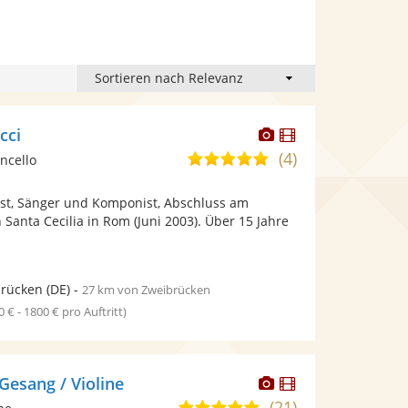
Dieser
Dieser
cci
Künstler
Künstler
(4)
5,0
oncello
stellt
stellt
von
Fotos
Videos
list, Sänger und Komponist, Abschluss am
5
bereit.
bereit.
Santa Cecilia in Rom (Juni 2003). Über 15 Jahre
Sternen
brücken
(DE)
-
27 km von Zweibrücken
0 € - 1800 € pro Auftritt)
Dieser
Dieser
 Gesang / Violine
Künstler
Künstler
(21)
5,0