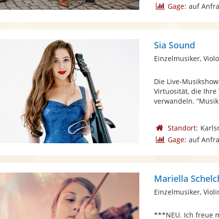
Gage:
auf Anfr
Sia Sound
Einzelmusiker, Viol
Die Live-Musikshow 
Virtuosität, die Ih
verwandeln. “Musik 
Standort:
Karls
Gage:
auf Anfr
Mariella Schelc
Einzelmusiker, Viol
***NEU. Ich freue m