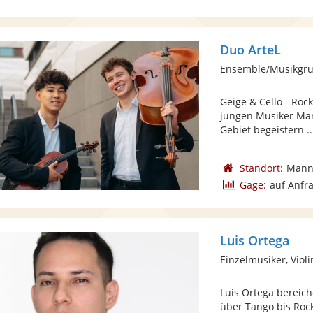
Duo ArteL
Ensemble/Musikgrup
Geige & Cello - Rock
jungen Musiker Mar
Gebiet begeistern ..
Standort:
Mann
Gage:
auf Anfr
Luis Ortega
Einzelmusiker, Viol
Luis Ortega bereich
über Tango bis Rock