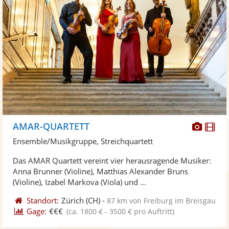
Diese
Di
AMAR-QUARTETT
Künst
Kü
Ensemble/Musikgruppe, Streichquartett
stellt
ste
Das AMAR Quartett vereint vier herausragende Musiker:
Fotos
Vi
Anna Brunner (Violine), Matthias Alexander Bruns
bereit
ber
(Violine), Izabel Markova (Viola) und ...
Standort:
Zürich
(CH)
-
87 km von Freiburg im Breisgau
Gage:
€€€
(ca. 1800 € - 3500 € pro Auftritt)