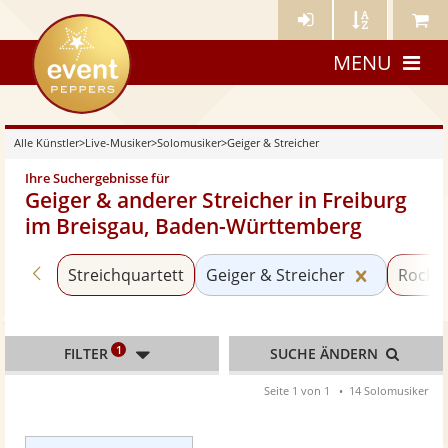
Künstler-
Künstler
Meine
eventpeppers
Login
A-
Künstle
MENU
Z
Alle Künstler
>
Live-Musiker
>
Solomusiker
>
Geiger & Streicher
Ihre Suchergebnisse für
Geiger & anderer Streicher in Freiburg
im Breisgau, Baden-Württemberg
Zurück zu «Solomusiker»
Kategorie
Streichquartett
Geiger & Streicher
Rock 
1
FILTER
SUCHE ÄNDERN
Seite 1 von 1
14 Solomusiker