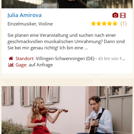
Diese
Di
Julia Amirova
Künst
Kü
(1)
5,0
Einzelmusiker, Violine
stellt
ste
von
Sie planen eine Veranstaltung und suchen nach einer
Fotos
Vi
5
geschmackvollen musikalischen Umrahmung? Dann sind
bereit
ber
Sternen
Sie bei mir genau richtig! Ich bin eine ...
Standort:
Villingen-Schwenningen
(DE)
-
45 km von Freiburg im Breisgau
Gage:
auf Anfrage