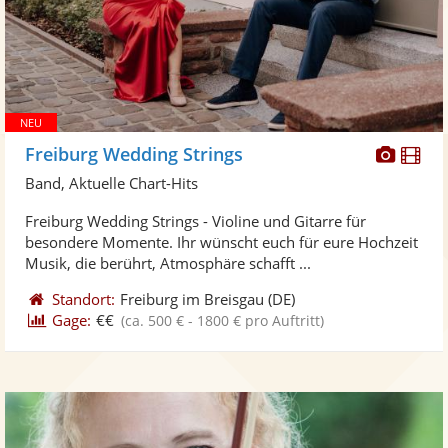
Diese
Di
Freiburg Wedding Strings
Künst
Kü
Band, Aktuelle Chart-Hits
stellt
ste
Freiburg Wedding Strings - Violine und Gitarre für
Fotos
Vi
besondere Momente. Ihr wünscht euch für eure Hochzeit
bereit
ber
Musik, die berührt, Atmosphäre schafft ...
Standort:
Freiburg im Breisgau
(DE)
Gage:
€€
(ca. 500 € - 1800 € pro Auftritt)