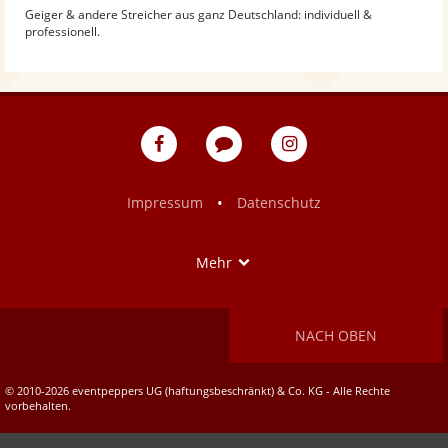
Geiger & andere Streicher aus ganz Deutschland: individuell &
professionell.
eventpeppers
Blog
eventpeppers
auf
auf
Facebook
Instagram
•
Impressum
Datenschutz
Show
Mehr
NACH OBEN
© 2010-2026 eventpeppers UG (haftungsbeschränkt) & Co. KG - Alle Rechte
vorbehalten.