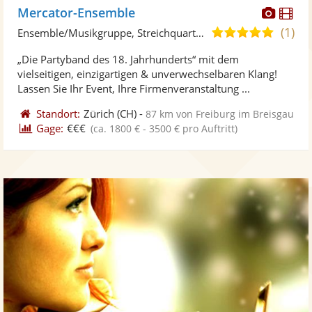
Diese
Di
Mercator-Ensemble
Künst
Kü
(1)
5,0
Ensemble/Musikgruppe, Streichquartett
stellt
ste
von
„Die Partyband des 18. Jahrhunderts“ mit dem
Fotos
Vi
5
vielseitigen, einzigartigen & unverwechselbaren Klang!
bereit
ber
Sternen
Lassen Sie Ihr Event, Ihre Firmenveranstaltung ...
Standort:
Zürich
(CH)
-
87 km von Freiburg im Breisgau
Gage:
€€€
(ca. 1800 € - 3500 € pro Auftritt)