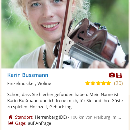
Diese
Di
Karin Bussmann
Künst
Kü
(20)
5,0
Einzelmusiker, Violine
stellt
ste
von
Schön, dass Sie hierher gefunden haben. Mein Name ist
Fotos
Vi
5
Karin Bußmann und ich freue mich, für Sie und Ihre Gäste
bereit
ber
Sternen
zu spielen. Hochzeit, Geburtstag, ...
Standort:
Herrenberg
(DE)
-
100 km von Freiburg im Breisgau
Gage:
auf Anfrage