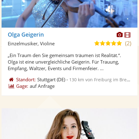
Diese
Di
Olga Geigerin
Künst
Kü
(2)
5,0
Einzelmusiker, Violine
stellt
ste
von
„Ein Traum den Sie gemeinsam träumen ist Realität.“.
Fotos
Vi
5
Olga ist eine unvergleichliche Geigerin. Für Trauung,
bereit
ber
Sternen
Empfang, Waltzer, Events und Firmenfeier. ...
Standort:
Stuttgart
(DE)
-
130 km von Freiburg im Breisgau
Gage:
auf Anfrage