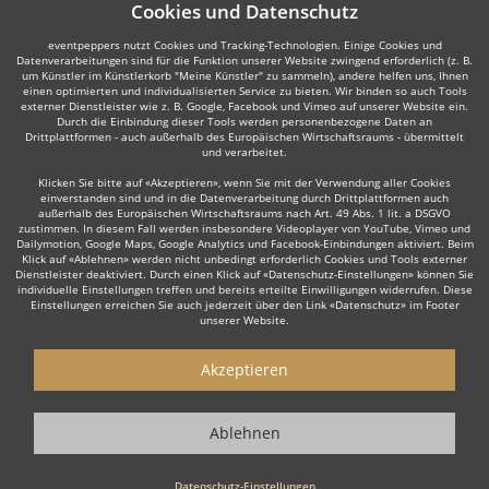
Cookies und Datenschutz
eventpeppers nutzt Cookies und Tracking-Technologien. Einige Cookies und
Datenverarbeitungen sind für die Funktion unserer Website zwingend erforderlich (z. B.
um Künstler im Künstlerkorb "Meine Künstler" zu sammeln), andere helfen uns, Ihnen
einen optimierten und individualisierten Service zu bieten. Wir binden so auch Tools
externer Dienstleister wie z. B. Google, Facebook und Vimeo auf unserer Website ein.
Durch die Einbindung dieser Tools werden personenbezogene Daten an
Drittplattformen - auch außerhalb des Europäischen Wirtschaftsraums - übermittelt
und verarbeitet.
Klicken Sie bitte auf «Akzeptieren», wenn Sie mit der Verwendung aller Cookies
einverstanden sind und in die Datenverarbeitung durch Drittplattformen auch
außerhalb des Europäischen Wirtschaftsraums nach Art. 49 Abs. 1 lit. a DSGVO
zustimmen. In diesem Fall werden insbesondere Videoplayer von YouTube, Vimeo und
Dailymotion, Google Maps, Google Analytics und Facebook-Einbindungen aktiviert. Beim
Klick auf «Ablehnen» werden nicht unbedingt erforderlich Cookies und Tools externer
Dienstleister deaktiviert. Durch einen Klick auf «Datenschutz-Einstellungen» können Sie
individuelle Einstellungen treffen und bereits erteilte Einwilligungen widerrufen. Diese
Einstellungen erreichen Sie auch jederzeit über den Link «Datenschutz» im Footer
unserer Website.
Akzeptieren
Ablehnen
Datenschutz-Einstellungen