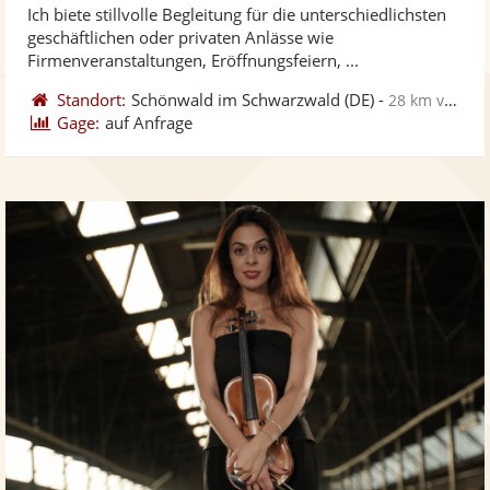
Ich biete stillvolle Begleitung für die unterschiedlichsten
Fotos
Vi
5
geschäftlichen oder privaten Anlässe wie
bereit
ber
Sternen
Firmenveranstaltungen, Eröffnungsfeiern, ...
Standort:
Schönwald im Schwarzwald
(DE)
-
28 km von Freiburg im Breisgau
Gage:
auf Anfrage