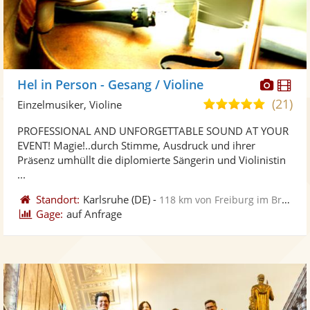
Diese
Di
Hel in Person - Gesang / Violine
Künst
Kü
(21)
5,0
Einzelmusiker, Violine
stellt
ste
von
PROFESSIONAL AND UNFORGETTABLE SOUND AT YOUR
Fotos
Vi
5
EVENT! Magie!..durch Stimme, Ausdruck und ihrer
bereit
ber
Sternen
Präsenz umhüllt die diplomierte Sängerin und Violinistin
...
Standort:
Karlsruhe
(DE)
-
118 km von Freiburg im Breisgau
Gage:
auf Anfrage