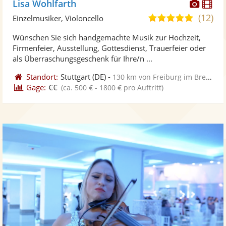
Diese
Di
Lisa Wohlfarth
Künst
Kü
(12)
5,0
Einzelmusiker, Violoncello
stellt
ste
von
Wünschen Sie sich handgemachte Musik zur Hochzeit,
Fotos
Vi
5
Firmenfeier, Ausstellung, Gottesdienst, Trauerfeier oder
bereit
ber
Sternen
als Überraschungsgeschenk für Ihre/n ...
Standort:
Stuttgart
(DE)
-
130 km von Freiburg im Breisgau
Gage:
€€
(ca. 500 € - 1800 € pro Auftritt)