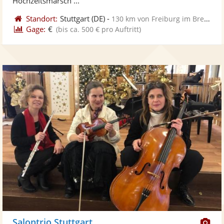
Hochzeitsmarsch ...
Standort:
Stuttgart
(DE)
-
130 km von Freiburg im Breisgau
Gage:
€
(bis ca. 500 € pro Auftritt)
Di
Salontrio Stuttgart