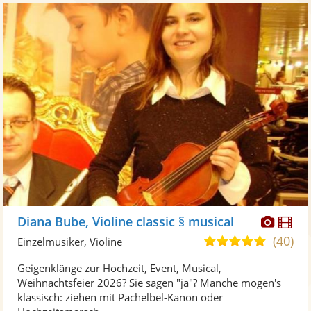
Diese
Di
Diana Bube, Violine classic § musical
Künst
Kü
(40)
4,9
Einzelmusiker, Violine
stellt
ste
von
Geigenklänge zur Hochzeit, Event, Musical,
Fotos
Vi
5
Weihnachtsfeier 2026? Sie sagen "ja"? Manche mögen's
bereit
ber
Sternen
klassisch: ziehen mit Pachelbel-Kanon oder