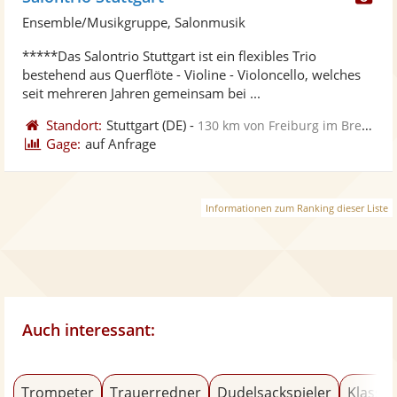
Kü
Ensemble/Musikgruppe, Salonmusik
ste
*****Das Salontrio Stuttgart ist ein flexibles Trio
Fo
bestehend aus Querflöte - Violine - Violoncello, welches
ber
seit mehreren Jahren gemeinsam bei ...
Standort:
Stuttgart
(DE)
-
130 km von Freiburg im Breisgau
Gage:
auf Anfrage
Informationen zum Ranking dieser Liste
Auch interessant:
Trompeter
Trauerredner
Dudelsackspieler
Klassik