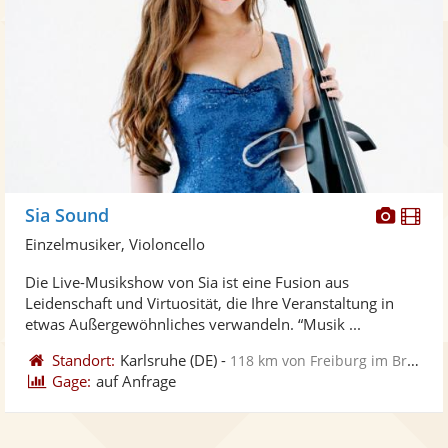
Diese
Di
Sia Sound
Künst
Kü
Einzelmusiker, Violoncello
stellt
ste
Die Live-Musikshow von Sia ist eine Fusion aus
Fotos
Vi
Leidenschaft und Virtuosität, die Ihre Veranstaltung in
bereit
ber
etwas Außergewöhnliches verwandeln. “Musik ...
Standort:
Karlsruhe
(DE)
-
118 km von Freiburg im Breisgau
Gage:
auf Anfrage