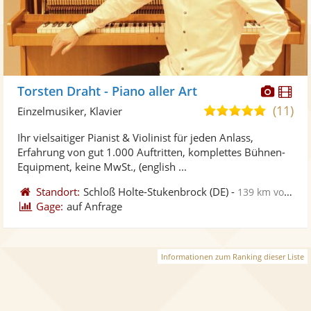
Diese
Di
Torsten Draht - Piano aller Art
Künst
Kü
(11)
5,0
Einzelmusiker, Klavier
stellt
ste
von
Ihr vielsaitiger Pianist & Violinist für jeden Anlass,
Fotos
Vi
5
Erfahrung von gut 1.000 Auftritten, komplettes Bühnen-
bereit
ber
Sternen
Equipment, keine MwSt., (english ...
Standort:
Schloß Holte-Stukenbrock
(DE)
-
139 km von Duisburg
Gage:
auf Anfrage
Informationen zum Ranking dieser Liste