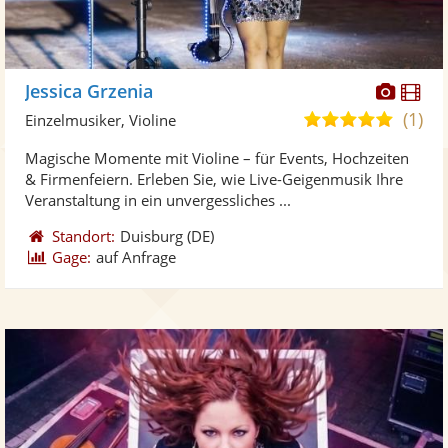
Diese
Di
Jessica Grzenia
Künst
Kü
(1)
5,0
Einzelmusiker, Violine
stellt
ste
von
Magische Momente mit Violine – für Events, Hochzeiten
Fotos
Vi
5
& Firmenfeiern. Erleben Sie, wie Live-Geigenmusik Ihre
bereit
ber
Sternen
Veranstaltung in ein unvergessliches ...
Standort:
Duisburg
(DE)
Gage:
auf Anfrage