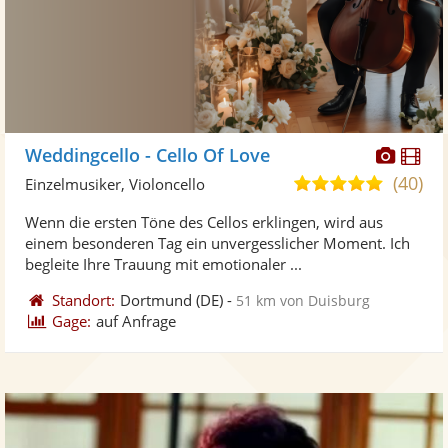
Diese
Di
Weddingcello - Cello Of Love
Künst
Kü
(40)
5,0
Einzelmusiker, Violoncello
stellt
ste
von
Wenn die ersten Töne des Cellos erklingen, wird aus
Fotos
Vi
5
einem besonderen Tag ein unvergesslicher Moment. Ich
bereit
ber
Sternen
begleite Ihre Trauung mit emotionaler ...
Standort:
Dortmund
(DE)
-
51 km von Duisburg
Gage:
auf Anfrage