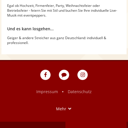
Egal ob Hochzeit, Firmenfeier, Party, Weihnachtsfeier oder
Betriebsfeier - feiern Sie mit Stil und buchen Sie Ihre individuelle Live-
Musik mit eventpeppers.
Und es kann losgehen...
Geiger & andere Streicher aus ganz Deutschland: individuell &
professionell.
eventpeppers
Blog
eventpeppers
auf
auf
Facebook
Instagram
•
Impressum
Datenschutz
Show
Mehr