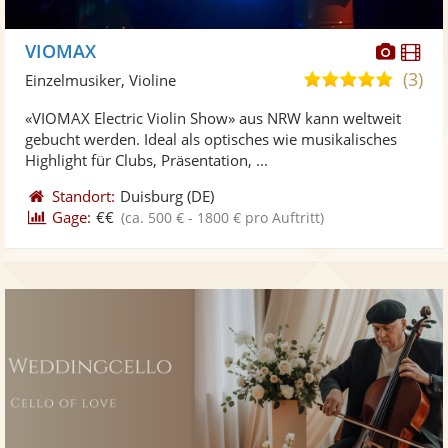
Diese
Di
VIOMAX
Künst
Kü
(3)
5,0
Einzelmusiker, Violine
stellt
ste
von
«VIOMAX Electric Violin Show» aus NRW kann weltweit
Fotos
Vi
5
gebucht werden. Ideal als optisches wie musikalisches
bereit
ber
Sternen
Highlight für Clubs, Präsentation, ...
Standort:
Duisburg
(DE)
Gage:
€€
(ca. 500 € - 1800 € pro Auftritt)