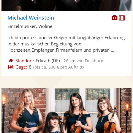
Diese
Di
Michael Weinstein
Künst
Kü
Einzelmusiker, Violine
stellt
ste
Ich bin professioneller Geiger mit langjähäriger Erfahrung
Fotos
Vi
in der musikalischen Begleitung von
bereit
ber
Hochzeiten,Empfängen,Firmenfeiern und privaten ...
Standort:
Erkrath
(DE)
-
26 km von Duisburg
Gage:
€
(bis ca. 500 € pro Auftritt)