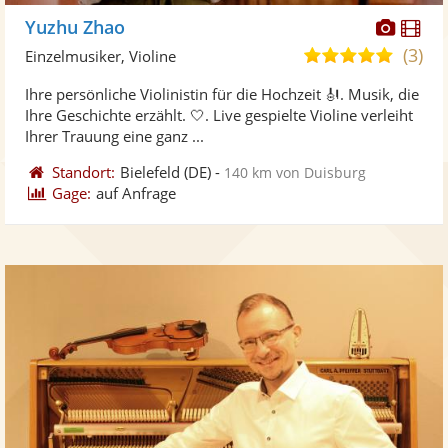
Diese
Di
Yuzhu Zhao
Künst
Kü
(3)
5,0
Einzelmusiker, Violine
stellt
ste
von
Ihre persönliche Violinistin für die Hochzeit 🎻. Musik, die
Fotos
Vi
5
Ihre Geschichte erzählt. 🤍. Live gespielte Violine verleiht
bereit
ber
Sternen
Ihrer Trauung eine ganz ...
Standort:
Bielefeld
(DE)
-
140 km von Duisburg
Gage:
auf Anfrage