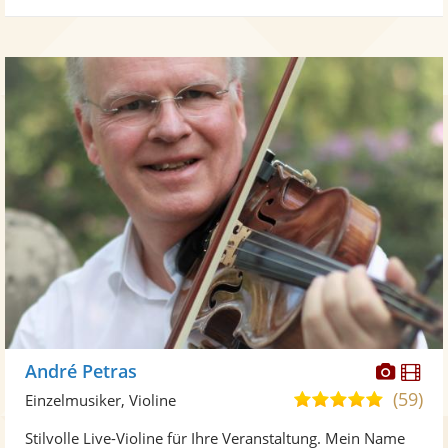
Diese
Di
André Petras
Künst
Kü
(59)
5,0
Einzelmusiker, Violine
stellt
ste
von
Stilvolle Live-Violine für Ihre Veranstaltung. Mein Name
Fotos
Vi