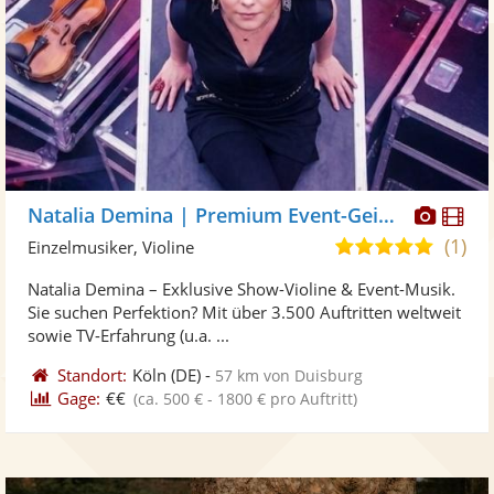
Diese
Di
Natalia Demina | Premium Event-Geigerin
Künst
Kü
(1)
5,0
Einzelmusiker, Violine
stellt
ste
von
Natalia Demina – Exklusive Show-Violine & Event-Musik.
Fotos
Vi
5
Sie suchen Perfektion? Mit über 3.500 Auftritten weltweit
bereit
ber
Sternen
sowie TV-Erfahrung (u.a. ...
Standort:
Köln
(DE)
-
57 km von Duisburg
Gage:
€€
(ca. 500 € - 1800 € pro Auftritt)