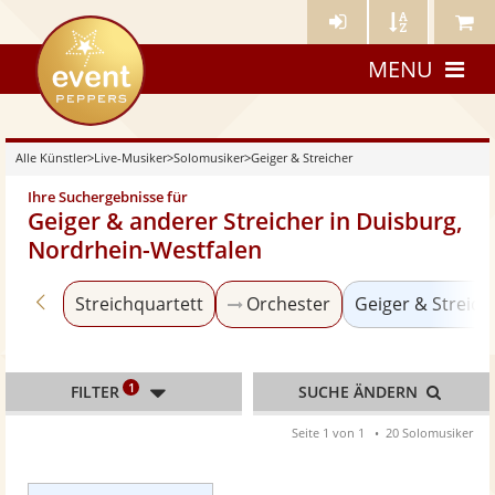
Künstler-
Künstler
Meine
eventpeppers
Login
A-
Künstle
MENU
Z
Alle Künstler
>
Live-Musiker
>
Solomusiker
>
Geiger & Streicher
Ihre Suchergebnisse für
Geiger & anderer Streicher in Duisburg,
Nordrhein-Westfalen
Zurück zu «Solomusiker»
Streichquartett
Orchester
Geiger & Streich
1
FILTER
SUCHE ÄNDERN
Seite 1 von 1
20 Solomusiker