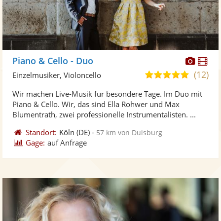
Diese
Di
Piano & Cello - Duo
Künst
Kü
(12)
5,0
Einzelmusiker, Violoncello
stellt
ste
von
Wir machen Live-Musik für besondere Tage. Im Duo mit
Fotos
Vi
5
Piano & Cello. Wir, das sind Ella Rohwer und Max
bereit
ber
Sternen
Blumentrath, zwei professionelle Instrumentalisten. ...
Standort:
Köln
(DE)
-
57 km von Duisburg
Gage:
auf Anfrage