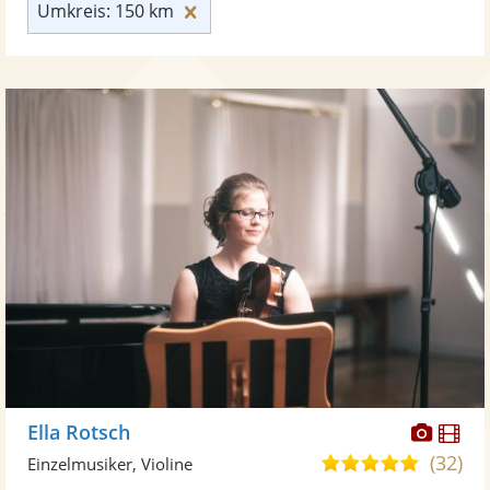
Umkreis: 150 km zurücksetzen
Umkreis: 150 km
Diese
Di
Ella Rotsch
Künst
Kü
(32)
5,0
Einzelmusiker, Violine
stellt
ste
von