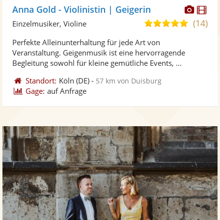
Diese
Di
Anna Gold - Violinistin | Geigerin
Künst
Kü
(14)
5,0
Einzelmusiker, Violine
stellt
ste
von
Perfekte Alleinunterhaltung für jede Art von
Fotos
Vi
5
Veranstaltung. Geigenmusik ist eine hervorragende
bereit
ber
Sternen
Begleitung sowohl für kleine gemütliche Events, ...
Standort:
Köln
(DE)
-
57 km von Duisburg
Gage:
auf Anfrage