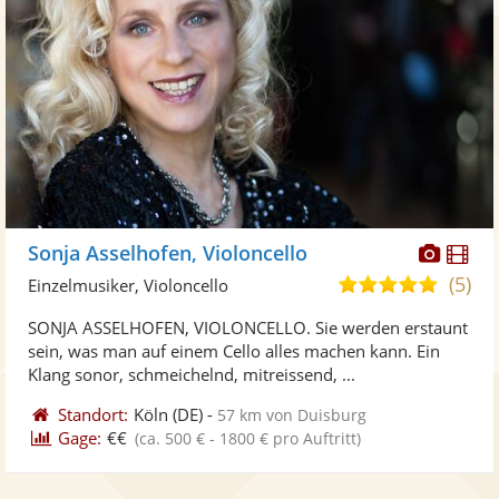
Diese
Di
Sonja Asselhofen, Violoncello
Künst
Kü
(5)
5,0
Einzelmusiker, Violoncello
stellt
ste
von
SONJA ASSELHOFEN, VIOLONCELLO. Sie werden erstaunt
Fotos
Vi
5
sein, was man auf einem Cello alles machen kann. Ein
bereit
ber
Sternen
Klang sonor, schmeichelnd, mitreissend, ...
Standort:
Köln
(DE)
-
57 km von Duisburg
Gage:
€€
(ca. 500 € - 1800 € pro Auftritt)