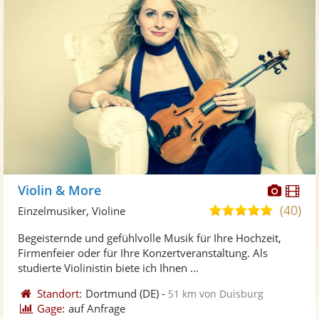
Diese
Di
Violin & More
Künst
Kü
(40)
5,0
Einzelmusiker, Violine
stellt
ste
von
Begeisternde und gefühlvolle Musik für Ihre Hochzeit,
Fotos
Vi
5
Firmenfeier oder für Ihre Konzertveranstaltung. Als
bereit
ber
Sternen
studierte Violinistin biete ich Ihnen ...
Standort:
Dortmund
(DE)
-
51 km von Duisburg
Gage:
auf Anfrage