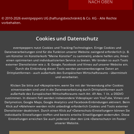
NACH OBEN
© 2010-2026 eventpeppers UG (haftungsbeschränkt) & Co. KG - Alle Rechte
vorbehalten.
Cookies und Datenschutz
eventpeppers nutzt Cookies und Tracking-Technologien. Einige Cookies und
Datenverarbeitungen sind für die Funktion unserer Website zwingend erforderlich (z. B.
um Künstler im Künstlerkorb "Meine Künstler" zu sammeln), andere helfen uns, Ihnen
einen optimierten und individualisierten Service zu bieten. Wir binden so auch Tools
externer Dienstleister wie z. B. Google, Facebook und Vimeo auf unserer Website ein.
Durch die Einbindung dieser Tools werden personenbezogene Daten an
Drittplattformen - auch außerhalb des Europäischen Wirtschaftsraums - übermittelt
und verarbeitet.
Klicken Sie bitte auf «Akzeptieren», wenn Sie mit der Verwendung aller Cookies
einverstanden sind und in die Datenverarbeitung durch Drittplattformen auch
außerhalb des Europäischen Wirtschaftsraums nach Art. 49 Abs. 1 lit. a DSGVO
zustimmen. In diesem Fall werden insbesondere Videoplayer von YouTube, Vimeo und
Dailymotion, Google Maps, Google Analytics und Facebook-Einbindungen aktiviert. Beim
Klick auf «Ablehnen» werden nicht unbedingt erforderlich Cookies und Tools externer
Dienstleister deaktiviert. Durch einen Klick auf «Datenschutz-Einstellungen» können Sie
individuelle Einstellungen treffen und bereits erteilte Einwilligungen widerrufen. Diese
Einstellungen erreichen Sie auch jederzeit über den Link «Datenschutz» im Footer
unserer Website.