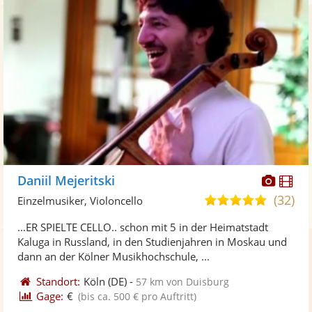
Diese
Di
Daniil Mejeritski
Künst
Kü
(32)
4,9
Einzelmusiker, Violoncello
stellt
ste
von
...ER SPIELTE CELLO.. schon mit 5 in der Heimatstadt
Fotos
Vi
5
Kaluga in Russland, in den Studienjahren in Moskau und
bereit
ber
Sternen
dann an der Kölner Musikhochschule, ...
Standort:
Köln
(DE)
-
57 km von Duisburg
Gage:
€
(bis ca. 500 € pro Auftritt)