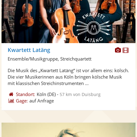
Diese
Di
Kwartett Latäng
Künst
Kü
Ensemble/Musikgruppe, Streichquartett
stellt
ste
Die Musik des „Kwartett Latäng“ ist vor allem eins: kölsch.
Fotos
Vi
Die vier Musikerinnen aus Köln bringen kölsche Musik
bereit
ber
mit klassischen Streichinstrumenten ...
Standort:
Köln
(DE)
-
57 km von Duisburg
Gage:
auf Anfrage