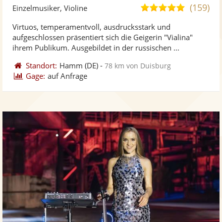
Künst
Kü
(159)
5,0
Einzelmusiker, Violine
stellt
ste
von
Virtuos, temperamentvoll, ausdrucksstark und
Fotos
Vi
5
aufgeschlossen präsentiert sich die Geigerin "Vialina"
bereit
ber
Sternen
ihrem Publikum. Ausgebildet in der russischen ...
Standort:
Hamm
(DE)
-
78 km von Duisburg
Gage:
auf Anfrage