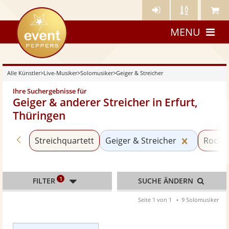
Künstler-
Künstler
Meine
eventpeppers
Login
A-
Künstle
MENU
Z
Alle Künstler
>
Live-Musiker
>
Solomusiker
>
Geiger & Streicher
Ihre Suchergebnisse für
Geiger & anderer Streicher in Erfurt,
Thüringen
Zurück zu «Solomusiker»
Kategorie
Streichquartett
Geiger & Streicher
Rock 
1
FILTER
SUCHE ÄNDERN
Seite 1 von 1
9 Solomusiker