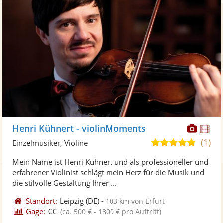
Diese
Di
Henri Kühnert - violinMoments
Künst
Kü
(1)
5,0
Einzelmusiker, Violine
stellt
ste
von
Mein Name ist Henri Kühnert und als professioneller und
Fotos
Vi
5
erfahrener Violinist schlägt mein Herz für die Musik und
bereit
ber
Sternen
die stilvolle Gestaltung Ihrer ...
Standort:
Leipzig
(DE)
-
103 km von Erfurt
Gage:
€€
(ca. 500 € - 1800 € pro Auftritt)