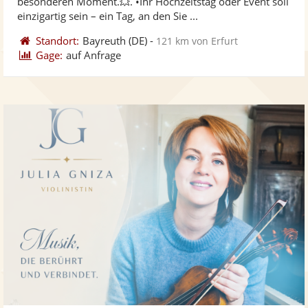
besonderen Moment.💥. •Ihr Hochzeitstag oder Event soll
bereit
ber
Sternen
einzigartig sein – ein Tag, an den Sie ...
Standort:
Bayreuth
(DE)
-
121 km von Erfurt
Gage:
auf Anfrage