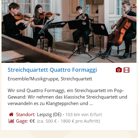
Diese
Di
Streichquartett Quattro Formaggi
Künst
Kü
Ensemble/Musikgruppe, Streichquartett
stellt
ste
Wir sind Quattro Formaggi, ein Streichquartett im Pop-
Fotos
Vi
Gewand: Wir nehmen das klassische Streichquartett und
bereit
ber
verwandeln es zu Klangteppichen und ...
Standort:
Leipzig
(DE)
-
103 km von Erfurt
Gage:
€€
(ca. 500 € - 1800 € pro Auftritt)