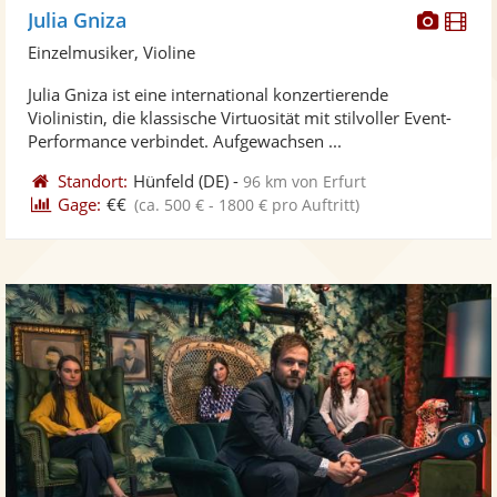
Diese
Di
Julia Gniza
Künst
Kü
Einzelmusiker, Violine
stellt
ste
Julia Gniza ist eine international konzertierende
Fotos
Vi
Violinistin, die klassische Virtuosität mit stilvoller Event-
bereit
ber
Performance verbindet. Aufgewachsen ...
Standort:
Hünfeld
(DE)
-
96 km von Erfurt
Gage:
€€
(ca. 500 € - 1800 € pro Auftritt)