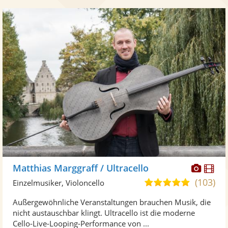
Diese
Di
Matthias Marggraff / Ultracello
Künst
Kü
(103)
5,0
Einzelmusiker, Violoncello
stellt
ste
von
Außergewöhnliche Veranstaltungen brauchen Musik, die
Fotos
Vi
5
nicht austauschbar klingt. Ultracello ist die moderne
bereit
ber
Sternen
Cello-Live-Looping-Performance von ...