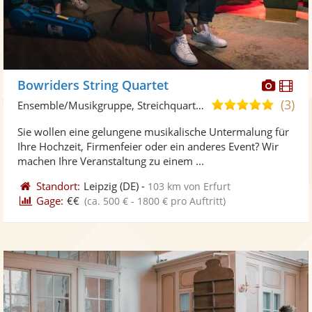
Diese
Di
Bowriders String Quartet
Künst
Kü
(3)
5,0
Ensemble/Musikgruppe, Streichquartett
stellt
ste
von
Sie wollen eine gelungene musikalische Untermalung für
Fotos
Vi
5
Ihre Hochzeit, Firmenfeier oder ein anderes Event? Wir
bereit
ber
Sternen
machen Ihre Veranstaltung zu einem ...
Standort:
Leipzig
(DE)
-
103 km von Erfurt
Gage:
€€
(ca. 500 € - 1800 € pro Auftritt)