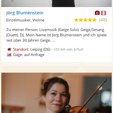
Diese
Di
Jörg Blumenstein
Künst
Kü
(48)
5,0
Einzelmusiker, Violine
stellt
ste
von
Zu meiner Person: Livemusik (Geige Solo). Geige,Gesang
Fotos
Vi
5
(Duett). DJ. Mein Name ist Jörg Blumenstein und ich spiele
bereit
ber
Sternen
seit über 30 Jahren Geige. ...
Standort:
Leipzig
(DE)
-
103 km von Erfurt
Gage:
auf Anfrage