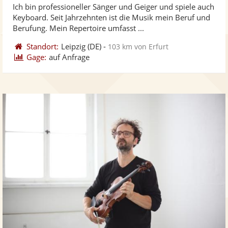
Ich bin professioneller Sänger und Geiger und spiele auch
Fotos
Vi
5
Keyboard. Seit Jahrzehnten ist die Musik mein Beruf und
bereit
ber
Sternen
Berufung. Mein Repertoire umfasst ...
Standort:
Leipzig
(DE)
-
103 km von Erfurt
Gage:
auf Anfrage