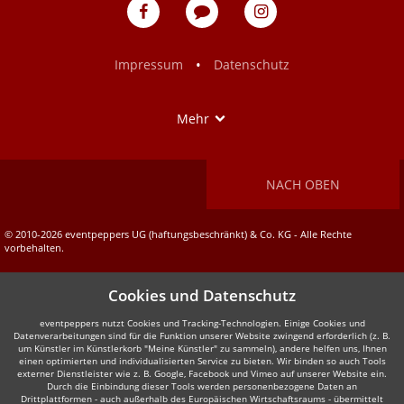
eventpeppers
Blog
eventpeppers
auf
auf
Facebook
Instagram
•
Impressum
Datenschutz
Show
Mehr
NACH OBEN
© 2010-2026 eventpeppers UG (haftungsbeschränkt) & Co. KG - Alle Rechte
vorbehalten.
Cookies und Datenschutz
eventpeppers nutzt Cookies und Tracking-Technologien. Einige Cookies und
Datenverarbeitungen sind für die Funktion unserer Website zwingend erforderlich (z. B.
um Künstler im Künstlerkorb "Meine Künstler" zu sammeln), andere helfen uns, Ihnen
einen optimierten und individualisierten Service zu bieten. Wir binden so auch Tools
externer Dienstleister wie z. B. Google, Facebook und Vimeo auf unserer Website ein.
Durch die Einbindung dieser Tools werden personenbezogene Daten an
Drittplattformen - auch außerhalb des Europäischen Wirtschaftsraums - übermittelt