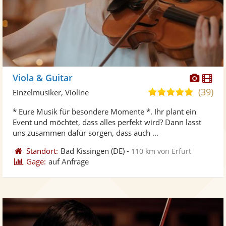
Diese
Di
Viola & Guitar
Künst
Kü
(39)
5,0
Einzelmusiker, Violine
stellt
ste
von
* Eure Musik für besondere Momente *. Ihr plant ein
Fotos
Vi
5
Event und möchtet, dass alles perfekt wird? Dann lasst
bereit
ber
Sternen
uns zusammen dafür sorgen, dass auch ...
Standort:
Bad Kissingen
(DE)
-
110 km von Erfurt
Gage:
auf Anfrage