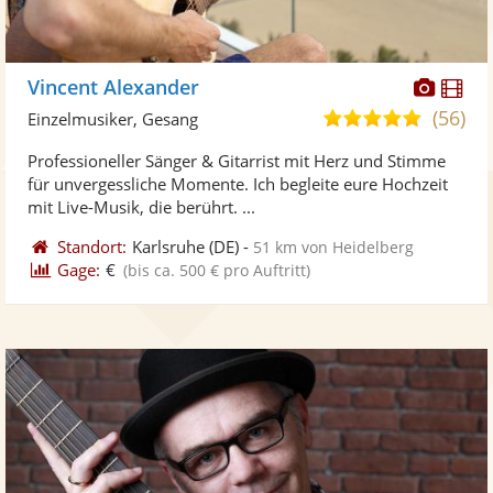
Diese
Di
Vincent Alexander
Künst
Kü
(56)
4,9
Einzelmusiker, Gesang
stellt
ste
von
Professioneller Sänger & Gitarrist mit Herz und Stimme
Fotos
Vi
5
für unvergessliche Momente. Ich begleite eure Hochzeit
bereit
ber
Sternen
mit Live-Musik, die berührt. ...
Standort:
Karlsruhe
(DE)
-
51 km von Heidelberg
Gage:
€
(bis ca. 500 € pro Auftritt)