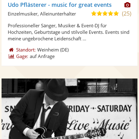
Di
Udo Pflästerer - music for great events
Kü
(25)
4,9
Einzelmusiker, Alleinunterhalter
ste
von
Professioneller Sänger, Musiker & Event-DJ für
Fo
5
Hochzeiten, Geburtstage und stilvolle Events. Events sind
ber
Sternen
meine ungebrochene Leidenschaft ...
Standort:
Weinheim
(DE)
Gage:
auf Anfrage