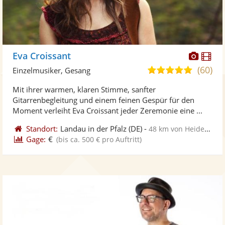
Diese
Di
Eva Croissant
Künst
Kü
(60)
5,0
Einzelmusiker, Gesang
stellt
ste
von
Mit ihrer warmen, klaren Stimme, sanfter
Fotos
Vi
5
Gitarrenbegleitung und einem feinen Gespür für den
bereit
ber
Sternen
Moment verleiht Eva Croissant jeder Zeremonie eine ...
Standort:
Landau in der Pfalz
(DE)
-
48 km von Heidelberg
Gage:
€
(bis ca. 500 € pro Auftritt)