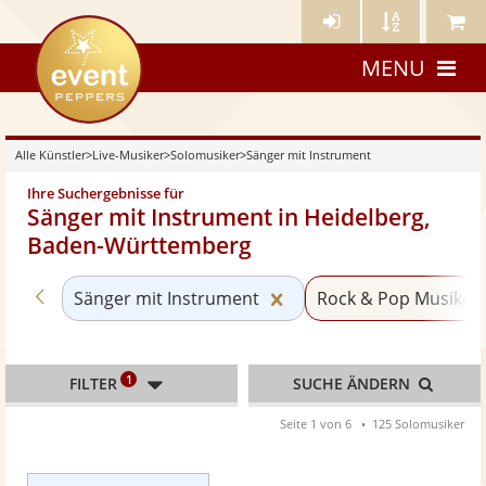
Künstler-
Künstler
Meine
eventpeppers
Login
A-
Künstle
MENU
Z
Alle Künstler
>
Live-Musiker
>
Solomusiker
>
Sänger mit Instrument
Ihre Suchergebnisse für
Sänger mit Instrument in Heidelberg,
Baden-Württemberg
Zurück zu «Solomusiker»
Kategorie «Sänger mit 
Sänger mit Instrument
Rock & Pop Musiker
1
FILTER
SUCHE ÄNDERN
Seite 1 von 6
125 Solomusiker