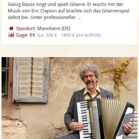
Georg Bauss singt und spielt Gitarre. Er wuchs mit der
Fotos
Vi
5
Musik von Eric Clapton auf brachte sich das Gitarrenspiel
bereit
ber
Sternen
selbst bei. Unter professioneller ...
Standort:
Mannheim
(DE)
Gage:
€€
(ca. 500 € - 1800 € pro Auftritt)