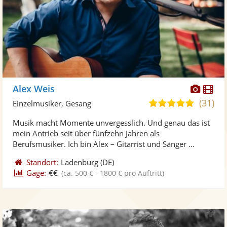
Diese
Di
Alex Weis
Künst
Kü
(31)
5,0
Einzelmusiker, Gesang
stellt
ste
von
Musik macht Momente unvergesslich. Und genau das ist
Fotos
Vi
5
mein Antrieb seit über fünfzehn Jahren als
bereit
ber
Sternen
Berufsmusiker. Ich bin Alex – Gitarrist und Sänger ...
Standort:
Ladenburg
(DE)
Gage:
€€
(ca. 500 € - 1800 € pro Auftritt)