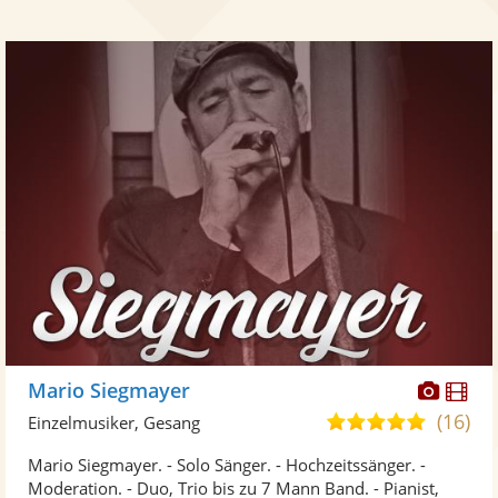
Diese
Di
Mario Siegmayer
Künst
Kü
(16)
5,0
Einzelmusiker, Gesang
stellt
ste
von
Mario Siegmayer. - Solo Sänger. - Hochzeitssänger. -
Fotos
Vi
5
Moderation. - Duo, Trio bis zu 7 Mann Band. - Pianist,