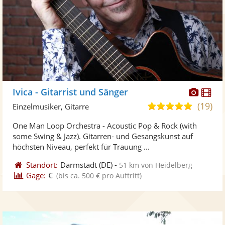
Diese
Di
Ivica - Gitarrist und Sänger
Künst
Kü
(19)
5,0
Einzelmusiker, Gitarre
stellt
ste
von
One Man Loop Orchestra - Acoustic Pop & Rock (with
Fotos
Vi
5
some Swing & Jazz). Gitarren- und Gesangskunst auf
bereit
ber
Sternen
höchsten Niveau, perfekt für Trauung ...
Standort:
Darmstadt
(DE)
-
51 km von Heidelberg
Gage:
€
(bis ca. 500 € pro Auftritt)