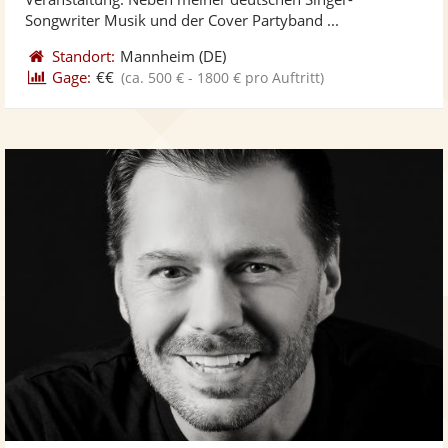
bereit
ber
Sternen
Songwriter Musik und der Cover Partyband ...
Standort:
Mannheim
(DE)
Gage:
€€
(ca. 500 € - 1800 € pro Auftritt)