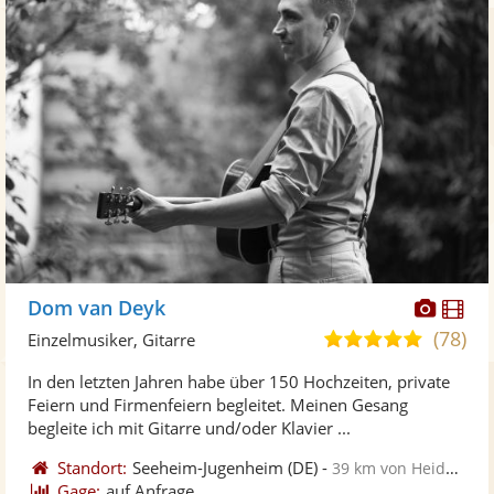
Diese
Di
Dom van Deyk
Künst
Kü
(78)
5,0
Einzelmusiker, Gitarre
stellt
ste
von
In den letzten Jahren habe über 150 Hochzeiten, private
Fotos
Vi
5
Feiern und Firmenfeiern begleitet. Meinen Gesang
bereit
ber
Sternen
begleite ich mit Gitarre und/oder Klavier ...
Standort:
Seeheim-Jugenheim
(DE)
-
39 km von Heidelberg
Gage:
auf Anfrage