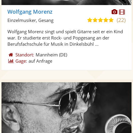
Diese
Di
Wolfgang Morenz
Künst
Kü
(22)
5,0
Einzelmusiker, Gesang
stellt
ste
von
Wolfgang Morenz singt und spielt Gitarre seit er ein Kind
Fotos
Vi
5
war. Er studierte erst Rock- und Popgesang an der
bereit
ber
Sternen
Berufsfachschule für Musik in Dinkelsbühl ...
Standort:
Mannheim
(DE)
Gage:
auf Anfrage