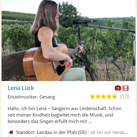
Diese
Di
Lena Lück
Künst
Kü
(10)
5,0
Einzelmusiker, Gesang
stellt
ste
von
Hallo, ich bin Lena – Sängerin aus Leidenschaft. Schon
Fotos
Vi
5
seit meiner Kindheit begleitet mich die Musik, und
bereit
ber
Sternen
besonders das Singen erfüllt mich mit ...
Standort:
Landau in der Pfalz
(DE)
-
48 km von Heidelberg