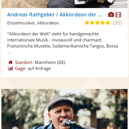
Diese
Di
Andreas Rathgeber / Akkordeon der Welt
Künst
Kü
(35)
4,9
Einzelmusiker, Akkordeon
stellt
ste
von
"Akkordeon der Welt" steht für handgemachte
Fotos
Vi
5
internationale Musik - niveauvoll und charmant.
bereit
ber
Sternen
Französische Musette, Südamerikanische Tangos, Bossa
...
Standort:
Mannheim
(DE)
Gage:
auf Anfrage