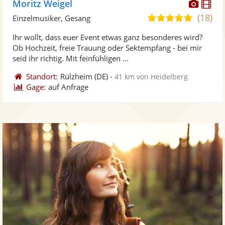
Diese
Di
Moritz Weigel
Künst
Kü
(18)
5,0
Einzelmusiker, Gesang
stellt
ste
von
Ihr wollt, dass euer Event etwas ganz besonderes wird?
Fotos
Vi
5
Ob Hochzeit, freie Trauung oder Sektempfang - bei mir
bereit
ber
Sternen
seid ihr richtig. Mit feinfühligen ...
Standort:
Rülzheim
(DE)
-
41 km von Heidelberg
Gage:
auf Anfrage