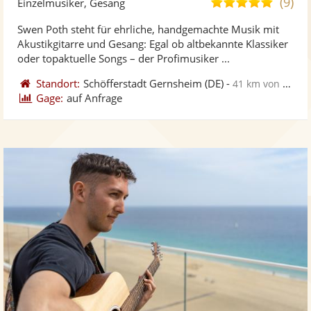
(9)
5,0
Einzelmusiker, Gesang
stellt
ste
von
Swen Poth steht für ehrliche, handgemachte Musik mit
Fotos
Vi
5
Akustikgitarre und Gesang: Egal ob altbekannte Klassiker
bereit
ber
Sternen
oder topaktuelle Songs – der Profimusiker ...
Standort:
Schöfferstadt Gernsheim
(DE)
-
41 km von Heidelberg
Gage:
auf Anfrage