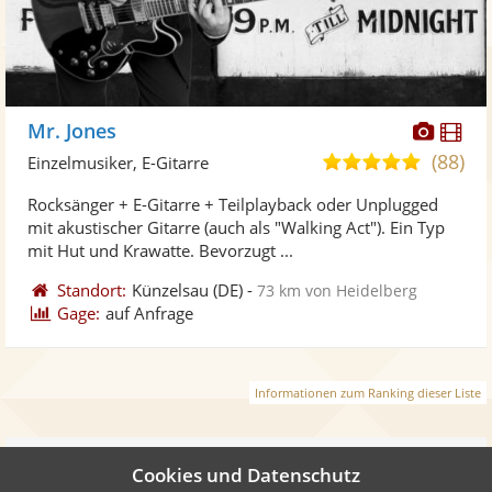
Diese
Di
Mr. Jones
Künst
Kü
(88)
4,9
Einzelmusiker, E-Gitarre
stellt
ste
von
Rocksänger + E-Gitarre + Teilplayback oder Unplugged
Fotos
Vi
5
mit akustischer Gitarre (auch als "Walking Act"). Ein Typ
bereit
ber
Sternen
mit Hut und Krawatte. Bevorzugt ...
Standort:
Künzelsau
(DE)
-
73 km von Heidelberg
Gage:
auf Anfrage
Informationen zum Ranking dieser Liste
Weiter
Cookies und Datenschutz