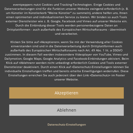
eventpeppers nutzt Cookies und Tracking-Technologien. Einige Cookies und
Datenverarbeitungen sind für die Funktion unserer Website zwingend erforderlich (z. B.
um Künstler im Künstlerkorb "Meine Künstler" zu sammeln), andere helfen uns, Ihnen
einen optimierten und individualisierten Service zu bieten. Wir binden so auch Tools
externer Dienstleister wie z. B. Google, Facebook und Vimeo auf unserer Website ein.
Durch die Einbindung dieser Tools werden personenbezogene Daten an
Drittplattformen - auch außerhalb des Europäischen Wirtschaftsraums - übermittelt
Auch interessant:
und verarbeitet.
Klicken Sie bitte auf «Akzeptieren», wenn Sie mit der Verwendung aller Cookies
einverstanden sind und in die Datenverarbeitung durch Drittplattformen auch
außerhalb des Europäischen Wirtschaftsraums nach Art. 49 Abs. 1 lit. a DSGVO
Organist
Musicalsänger
Hochzeitsredner
Soul & G
zustimmen. In diesem Fall werden insbesondere Videoplayer von YouTube, Vimeo und
Dailymotion, Google Maps, Google Analytics und Facebook-Einbindungen aktiviert. Beim
Klick auf «Ablehnen» werden nicht unbedingt erforderlich Cookies und Tools externer
Dienstleister deaktiviert. Durch einen Klick auf «Datenschutz-Einstellungen» können Sie
individuelle Einstellungen treffen und bereits erteilte Einwilligungen widerrufen. Diese
Einstellungen erreichen Sie auch jederzeit über den Link «Datenschutz» im Footer
unserer Website.
Wie funktioniert's?
Akzeptieren
1. Kostenlos anfragen
Ablehnen
Starten Sie mit dem Button 'Kostenlos anfragen' eine Anfrage an die für
Sie interessanten Solomusiker - also z. B. bestimmte Sänger mit
Instrument. Diesen Button finden Sie auf den jeweiligen Künstler-Profil-
Datenschutz-Einstellungen
Seiten der Musiker.