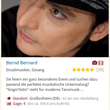
Diese
Di
Bernd Bernard
Künst
Kü
(38)
4,9
Einzelmusiker, Gesang
stellt
ste
von
Sie feiern ein ganz besonderes Event und suchen dazu
Fotos
Vi
5
passend die perfekte musikalische Untermalung?
bereit
ber
Sternen
"Singin’Sittin" steht für moderne Tanzmusik ...
Standort:
Großostheim
(DE)
-
62 km von Heidelberg
Gage:
€
(bis ca. 500 € pro Auftritt)