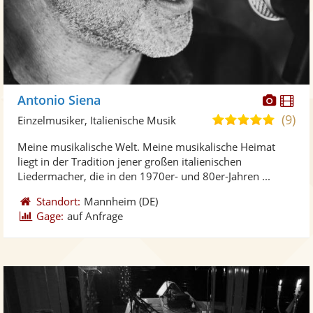
Diese
Di
Antonio Siena
Künst
Kü
(9)
4,9
Einzelmusiker, Italienische Musik
stellt
ste
von
Meine musikalische Welt. Meine musikalische Heimat
Fotos
Vi
5
liegt in der Tradition jener großen italienischen
bereit
ber
Sternen
Liedermacher, die in den 1970er- und 80er-Jahren ...
Standort:
Mannheim
(DE)
Gage:
auf Anfrage