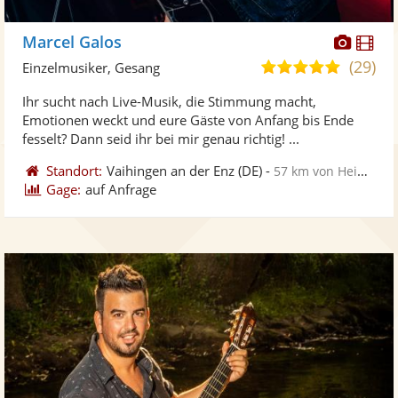
Diese
Di
Marcel Galos
Künst
Kü
(29)
5,0
Einzelmusiker, Gesang
stellt
ste
von
Ihr sucht nach Live-Musik, die Stimmung macht,
Fotos
Vi
5
Emotionen weckt und eure Gäste von Anfang bis Ende
bereit
ber
Sternen
fesselt? Dann seid ihr bei mir genau richtig! ...
Standort:
Vaihingen an der Enz
(DE)
-
57 km von Heidelberg
Gage:
auf Anfrage