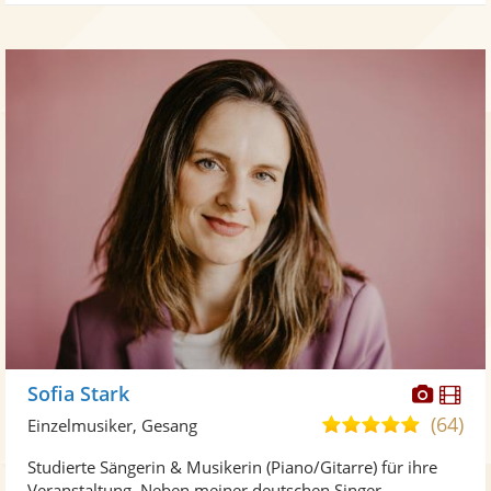
Diese
Di
Sofia Stark
Künst
Kü
(64)
5,0
Einzelmusiker, Gesang
stellt
ste
von
Studierte Sängerin & Musikerin (Piano/Gitarre) für ihre
Fotos
Vi
5
Veranstaltung. Neben meiner deutschen Singer-