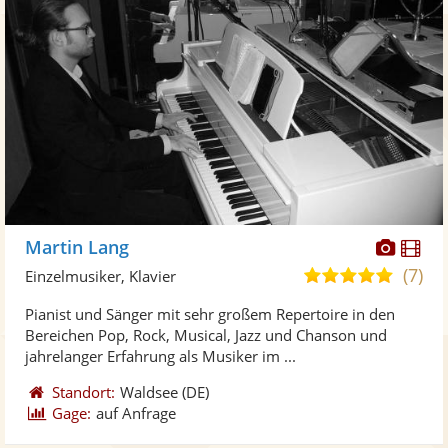
Diese
Di
Martin Lang
Künst
Kü
(7)
5,0
Einzelmusiker, Klavier
stellt
ste
von
Pianist und Sänger mit sehr großem Repertoire in den
Fotos
Vi
5
Bereichen Pop, Rock, Musical, Jazz und Chanson und
bereit
ber
Sternen
jahrelanger Erfahrung als Musiker im ...
Standort:
Waldsee
(DE)
Gage:
auf Anfrage