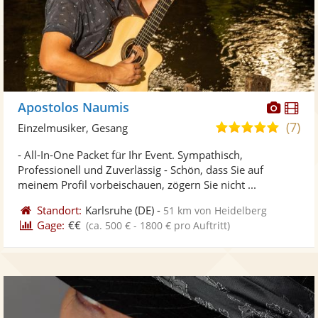
Diese
Di
Apostolos Naumis
Künst
Kü
(7)
5,0
Einzelmusiker, Gesang
stellt
ste
von
- All-In-One Packet für Ihr Event. Sympathisch,
Fotos
Vi
5
Professionell und Zuverlässig - Schön, dass Sie auf
bereit
ber
Sternen
meinem Profil vorbeischauen, zögern Sie nicht ...
Standort:
Karlsruhe
(DE)
-
51 km von Heidelberg
Gage:
€€
(ca. 500 € - 1800 € pro Auftritt)