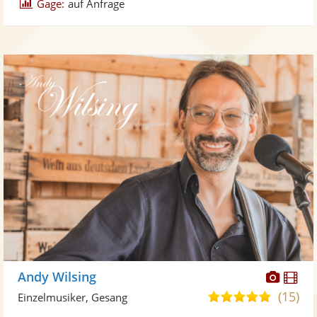
Gage:
auf Anfrage
Diese
Di
Andy Wilsing
Künst
Kü
(15)
5,0
Einzelmusiker, Gesang
stellt
ste
von