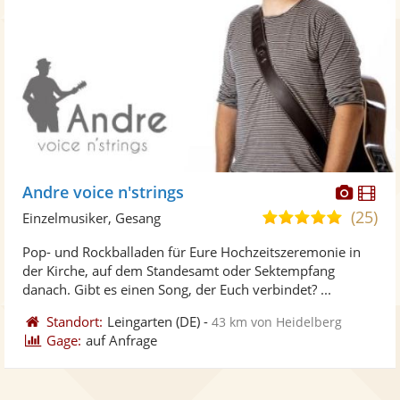
Diese
Di
Andre voice n'strings
Künst
Kü
(25)
5,0
Einzelmusiker, Gesang
stellt
ste
von
Pop- und Rockballaden für Eure Hochzeitszeremonie in
Fotos
Vi
5
der Kirche, auf dem Standesamt oder Sektempfang
bereit
ber
Sternen
danach. Gibt es einen Song, der Euch verbindet? ...
Standort:
Leingarten
(DE)
-
43 km von Heidelberg
Gage:
auf Anfrage