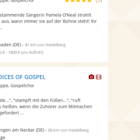
ppe, Gospelchor
stellt
stellt
von
Fotos
Videos
n stammende Sängerin Pamela O’Neal strahlt
5
bereit.
bereit.
aus, wann immer sie auf der Bühne steht! Ihr
Sternen
..
baden
(DE)
-
81 km von Heidelberg
0 € - 1800 € pro Auftritt)
Dieser
Dieser
OICES OF GOSPEL
Künstler
Künstler
ppe, Gospelchor
stellt
stellt
Fotos
Videos
de...", "stampft mit den Füßen...", "ruft
bereit.
bereit.
d es heißen, wenn die Zuhörer zum Mitmachen
efordert ...
ingen am Neckar
(DE)
-
66 km von Heidelberg
age