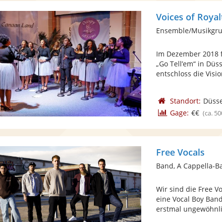
Voices of Royal
Ensemble/Musikgru
Im Dezember 2018 f
„Go Tell’em“ in Düs
entschloss die Vision
Standort:
Düsse
Gage:
€€
(ca. 50
Free Vocals
Band, A Cappella-B
Wir sind die Free V
eine Vocal Boy Band 
erstmal ungewöhnlic