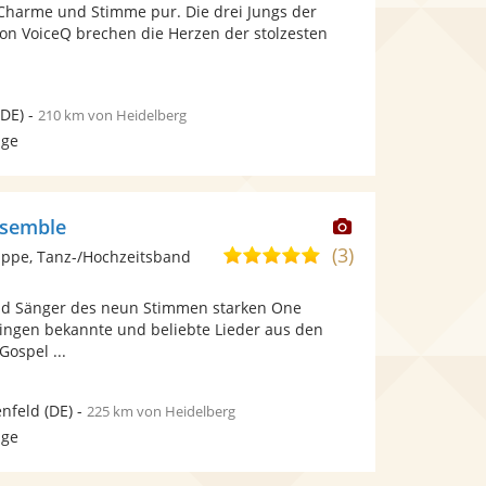
Fotos
Videos
 Charme und Stimme pur. Die drei Jungs der
5
bereit.
bereit.
ion VoiceQ brechen die Herzen der stolzesten
Sternen
DE)
-
210 km von Heidelberg
age
Dieser
nsemble
Künstler
(3)
4,9
ppe, Tanz-/Hochzeitsband
stellt
von
Fotos
nd Sänger des neun Stimmen starken One
5
bereit.
ingen bekannte und beliebte Lieder aus den
Sternen
ospel ...
nfeld
(DE)
-
225 km von Heidelberg
age