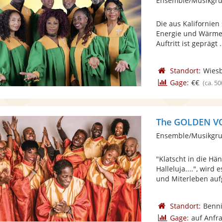
Ensemble/Musikgru
Die aus Kalifornie
Energie und Wärme 
Auftritt ist geprägt .
Standort:
Wies
Gage:
€€
(ca. 50
The GOLDEN V
Ensemble/Musikgru
"Klatscht in die Hän
Halleluja....", wir
und Miterleben aufg
Standort:
Benn
Gage:
auf Anfr