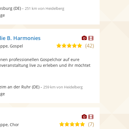
nsburg
(DE)
-
251 km von Heidelberg
age
Dieser
Dieser
lie B. Harmonies
Künstler
Künstler
(42)
5,0
ppe, Gospel
stellt
stellt
von
Fotos
Videos
inen professionellen Gospelchor auf eure
5
bereit.
bereit.
nveranstaltung live zu erleben und ihr möchtet
Sternen
im an der Ruhr
(DE)
-
259 km von Heidelberg
age
Dieser
Dieser
Künstler
Künstler
(7)
5,0
ppe, Chor
stellt
stellt