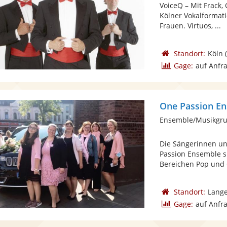
VoiceQ – Mit Frack,
Kölner Vokalformat
Frauen. Virtuos, ...
Standort:
Köln
(
Gage:
auf Anfr
One Passion E
Ensemble/Musikgru
Die Sängerinnen u
Passion Ensemble s
Bereichen Pop und G
Standort:
Lange
Gage:
auf Anfr