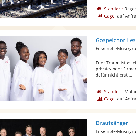
Standort:
Rege
Gage:
auf Anfr
Gospelchor Les
Ensemble/Musikgru
Euer Traum ist es e
private- oder Firme
dafür nicht erst ...
Standort:
Mülhe
Gage:
auf Anfr
Draufsänger
Ensemble/Musikgru