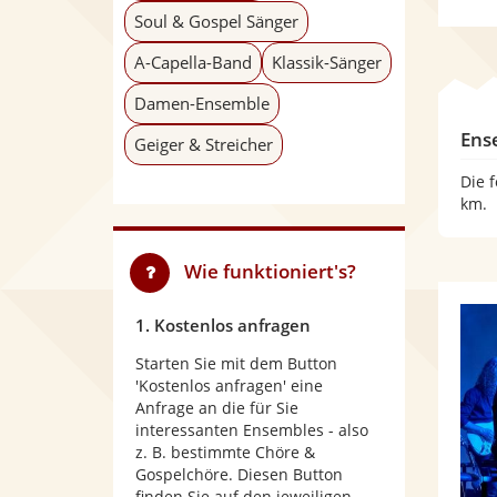
Soul & Gospel Sänger
A-Capella-Band
Klassik-Sänger
Damen-Ensemble
Ens
Geiger & Streicher
Die 
km.
Wie funktioniert's?
1. Kostenlos anfragen
Starten Sie mit dem Button
'Kostenlos anfragen' eine
Anfrage an die für Sie
interessanten Ensembles - also
z. B. bestimmte Chöre &
Gospelchöre. Diesen Button
finden Sie auf den jeweiligen