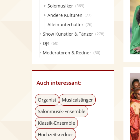
Solomusiker
(369)
Andere Kulturen
(77)
Alleinunterhalter
(76)
Show Künstler & Tänzer
(278)
DJs
(60)
Moderatoren & Redner
(30)
Auch interessant:
Organist
Musicalsänger
Salonmusik-Ensemble
Klassik-Ensemble
Hochzeitsredner