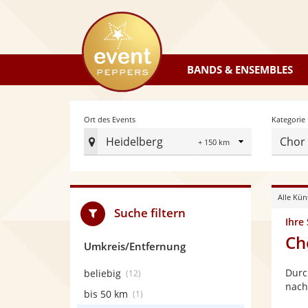
eventpeppers
BANDS & ENSEMBLES
Radius
Ort des Events
Kategorie
Heidelberg
Chor
Ort
des
Events
Alle Kün
festlegen
Suche filtern
Ihre
Ch
Umkreis/Entfernung
Durc
beliebig
(12)
nach
bis 50 km
(1)