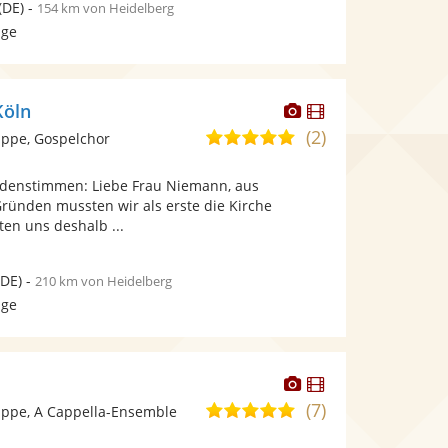
(DE)
-
154 km von Heidelberg
age
Dieser
Dieser
Köln
Künstler
Künstler
(2)
5,0
ppe, Gospelchor
stellt
stellt
von
Fotos
Videos
ndenstimmen: Liebe Frau Niemann, aus
5
bereit.
bereit.
Gründen mussten wir als erste die Kirche
Sternen
en uns deshalb ...
DE)
-
210 km von Heidelberg
age
Dieser
Dieser
Künstler
Künstler
(7)
4,9
ppe, A Cappella-Ensemble
stellt
stellt
von