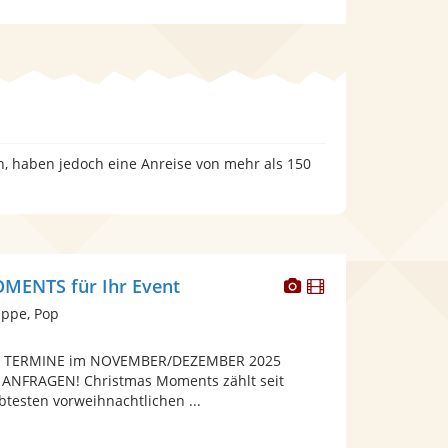
n, haben jedoch eine Anreise von mehr als 150
Dieser
Dieser
ENTS für Ihr Event
Künstler
Künstler
ppe, Pop
stellt
stellt
Fotos
Videos
 TERMINE im NOVEMBER/DEZEMBER 2025
bereit.
bereit.
 ANFRAGEN! Christmas Moments zählt seit
btesten vorweihnachtlichen ...