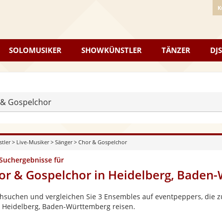
K
SOLOMUSIKER
SHOWKÜNSTLER
TÄNZER
DJS
 & Gospelchor
stler
>
Live-Musiker
>
Sänger
>
Chor & Gospelchor
 Suchergebnisse für
or & Gospelchor in Heidelberg, Baden
hsuchen und vergleichen Sie 3 Ensembles auf eventpeppers, die zu
 Heidelberg, Baden-Württemberg reisen.