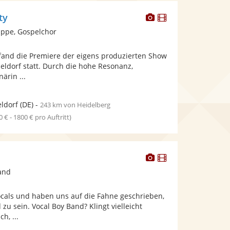
Dieser
Dieser
ty
Künstler
Künstler
ppe, Gospelchor
stellt
stellt
Fotos
Videos
and die Premiere der eigens produzierten Show
bereit.
bereit.
seldorf statt. Durch die hohe Resonanz,
ärin ...
ldorf
(DE)
-
243 km von Heidelberg
0 € - 1800 € pro Auftritt)
Dieser
Dieser
Künstler
Künstler
and
stellt
stellt
Fotos
Videos
ocals und haben uns auf die Fahne geschrieben,
bereit.
bereit.
zu sein. Vocal Boy Band? Klingt vielleicht
h, ...