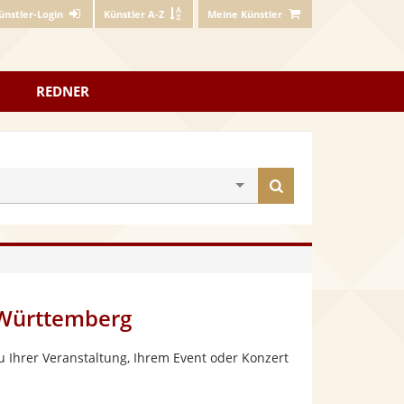
ünstler-Login
Künstler A-Z
Meine Künstler
REDNER
Künstler
finden
-Württemberg
 Ihrer Veranstaltung, Ihrem Event oder Konzert