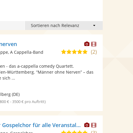
Dieser
Dieser
nerven
Künstler
Künstler
(2)
5,0
ppe, A Cappella-Band
stellt
stellt
von
Fotos
Videos
n - das a-cappella comedy Quartett.
5
bereit.
bereit.
den-Württemberg. “Männer ohne Nerven” – das
Sternen
 sich ...
lberg
(DE)
1800 € - 3500 € pro Auftritt)
Dieser
Dieser
Amerikanischer Gospelchor für alle Veranstaltungen
Künstler
Künstler
(3)
5,0