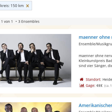
Umkreis: 150 km zurücksetzen
reis: 150 km
 1 von 1
3 Ensembles
maenner ohne 
Ensemble/Musikgru
maenner ohne nerve
Kleinkunstpreis Ba
sind vier Sänger, die
Standort:
Heide
Gage:
€€€
(ca. 