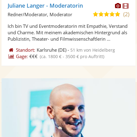
Diese
Di
Juliane Langer - Moderatorin
Künst
Kü
(2)
4,9
Redner/Moderator, Moderator
stellt
ste
von
Ich bin TV und Eventmoderatorin mit Empathie, Verstand
Fotos
Vi
5
und Charme. Mit meinem akademischen Hintergrund als
bereit
ber
Sternen
Publizistin, Theater- und Filmwissenschaftlerin ...
Standort:
Karlsruhe
(DE)
-
51 km von Heidelberg
Gage:
€€€
(ca. 1800 € - 3500 € pro Auftritt)