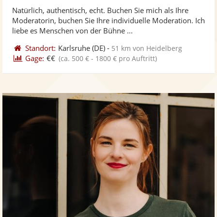
stellt
ste
Natürlich, authentisch, echt. Buchen Sie mich als Ihre
Fotos
Vi
Moderatorin, buchen Sie Ihre individuelle Moderation. Ich
bereit
ber
liebe es Menschen von der Bühne ...
Standort:
Karlsruhe
(DE)
-
51 km von Heidelberg
Gage:
€€
(ca. 500 € - 1800 € pro Auftritt)