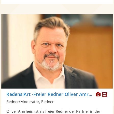
Diese
Di
Redens!Art -Freier Redner Oliver Amrhein
Künst
Kü
Redner/Moderator, Redner
stellt
ste
Oliver Amrhein ist als freier Redner der Partner in der
Fotos
Vi