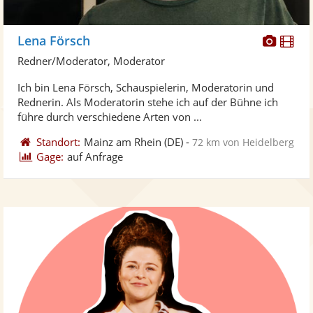
Diese
Di
Lena Försch
Künst
Kü
Redner/Moderator, Moderator
stellt
ste
Ich bin Lena Försch, Schauspielerin, Moderatorin und
Fotos
Vi
Rednerin. Als Moderatorin stehe ich auf der Bühne ich
bereit
ber
führe durch verschiedene Arten von ...
Standort:
Mainz am Rhein
(DE)
-
72 km von Heidelberg
Gage:
auf Anfrage