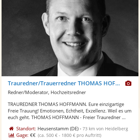
Di
Trauredner/Trauerredner THOMAS HOFFMANN
Kü
Redner/Moderator, Hochzeitsredner
ste
TRAUREDNER THOMAS HOFFMANN. Eure einzigartige
Fo
Freie Trauung! Emotionen, Echtheit, Exzellenz. Weil es um
ber
euch geht. THOMAS HOFFMANN - Freier Trauredner ...
Standort:
Heusenstamm
(DE)
-
73 km von Heidelberg
Gage:
€€
(ca. 500 € - 1800 € pro Auftritt)