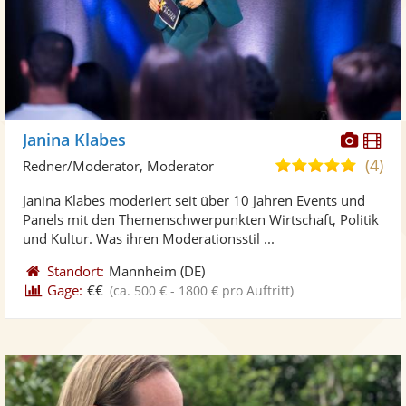
Diese
Di
Janina Klabes
Künst
Kü
(4)
5,0
Redner/Moderator, Moderator
stellt
ste
von
Janina Klabes moderiert seit über 10 Jahren Events und
Fotos
Vi
5
Panels mit den Themenschwerpunkten Wirtschaft, Politik
bereit
ber
Sternen
und Kultur. Was ihren Moderationsstil ...
Standort:
Mannheim
(DE)
Gage:
€€
(ca. 500 € - 1800 € pro Auftritt)