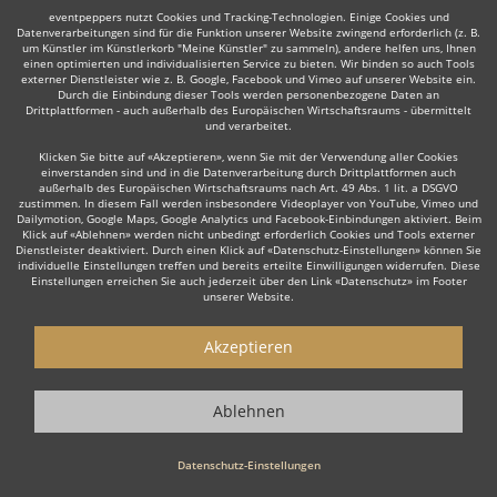
eventpeppers nutzt Cookies und Tracking-Technologien. Einige Cookies und
Datenverarbeitungen sind für die Funktion unserer Website zwingend erforderlich (z. B.
um Künstler im Künstlerkorb "Meine Künstler" zu sammeln), andere helfen uns, Ihnen
einen optimierten und individualisierten Service zu bieten. Wir binden so auch Tools
Auch interessant:
externer Dienstleister wie z. B. Google, Facebook und Vimeo auf unserer Website ein.
Durch die Einbindung dieser Tools werden personenbezogene Daten an
Drittplattformen - auch außerhalb des Europäischen Wirtschaftsraums - übermittelt
und verarbeitet.
Trompeter
Trauerredner
Dudelsackspieler
Modera
Klicken Sie bitte auf «Akzeptieren», wenn Sie mit der Verwendung aller Cookies
einverstanden sind und in die Datenverarbeitung durch Drittplattformen auch
außerhalb des Europäischen Wirtschaftsraums nach Art. 49 Abs. 1 lit. a DSGVO
zustimmen. In diesem Fall werden insbesondere Videoplayer von YouTube, Vimeo und
Dailymotion, Google Maps, Google Analytics und Facebook-Einbindungen aktiviert. Beim
Klick auf «Ablehnen» werden nicht unbedingt erforderlich Cookies und Tools externer
Dienstleister deaktiviert. Durch einen Klick auf «Datenschutz-Einstellungen» können Sie
individuelle Einstellungen treffen und bereits erteilte Einwilligungen widerrufen. Diese
Einstellungen erreichen Sie auch jederzeit über den Link «Datenschutz» im Footer
Wie funktioniert's?
unserer Website.
1. Kostenlos anfragen
Akzeptieren
Starten Sie mit dem Button 'Kostenlos anfragen' eine Anfrage an die für
Sie interessanten Moderatoren - also z. B. bestimmte Redner. Diesen
Ablehnen
Button finden Sie auf den jeweiligen Künstler-Profil-Seiten der Redner.
2. Angebote erhalten & Details besprechen
Datenschutz-Einstellungen