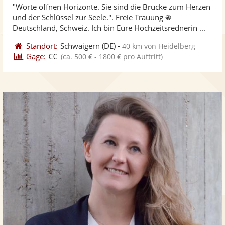
"Worte öffnen Horizonte. Sie sind die Brücke zum Herzen
Fotos
Vi
5
und der Schlüssel zur Seele.". Freie Trauung ֍
bereit
ber
Sternen
Deutschland, Schweiz. Ich bin Eure Hochzeitsrednerin ...
Standort:
Schwaigern
(DE)
-
40 km von Heidelberg
Gage:
€€
(ca. 500 € - 1800 € pro Auftritt)