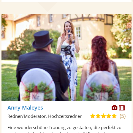
Diese
Di
Anny Maleyes
Künst
Kü
(5)
5,0
Redner/Moderator, Hochzeitsredner
stellt
ste
von
Eine wunderschöne Trauung zu gestalten, die perfekt zu
Fotos
Vi
5