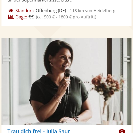
Standort:
Offenburg
(DE)
-
118 km von Heidelberg
Gage:
€€
(ca. 500 € - 1800 € pro Auftritt)
Di
Trau dich frei - Julia Saur