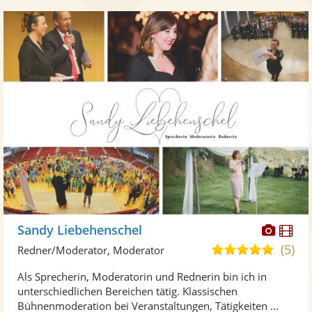
Diese
Di
Sandy Liebehenschel
Künst
Kü
(5)
5,0
Redner/Moderator, Moderator
stellt
ste
von
Als Sprecherin, Moderatorin und Rednerin bin ich in
Fotos
Vi
5
unterschiedlichen Bereichen tätig. Klassischen
bereit
ber
Sternen
Bühnenmoderation bei Veranstaltungen, Tätigkeiten ...