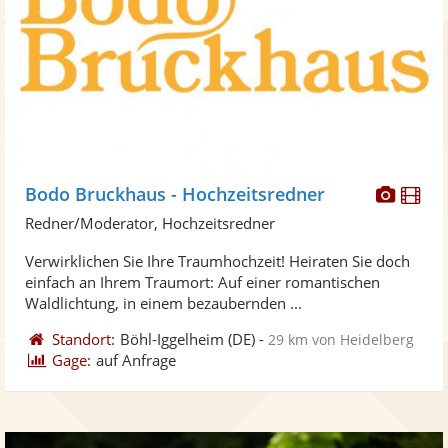
Diese
Di
Bodo Bruckhaus - Hochzeitsredner
Künst
Kü
Redner/Moderator, Hochzeitsredner
stellt
ste
Verwirklichen Sie Ihre Traumhochzeit! Heiraten Sie doch
Fotos
Vi
einfach an Ihrem Traumort: Auf einer romantischen
bereit
ber
Waldlichtung, in einem bezaubernden ...
Standort:
Böhl-Iggelheim
(DE)
-
29 km von Heidelberg
Gage:
auf Anfrage