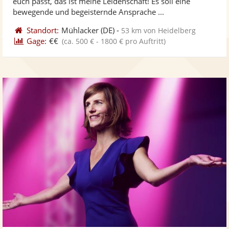
euch passt, das ist meine Leidenschaft! Es soll eine
bereit
ber
Sternen
bewegende und begeisternde Ansprache ...
Standort:
Mühlacker
(DE)
-
53 km von Heidelberg
Gage:
€€
(ca. 500 € - 1800 € pro Auftritt)