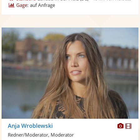
Gage:
auf Anfrage
Diese
Di
Anja Wroblewski
Künst
Kü
Redner/Moderator, Moderator