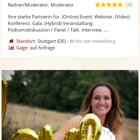
Künst
Kü
(4)
5,0
Redner/Moderator, Moderator
stellt
ste
von
Ihre starke Partnerin für. (Online) Event. Webinar. (Video)
Fotos
Vi
5
Konferenz. Gala. (Hybrid) Veranstaltung.
bereit
ber
Sternen
Podiumsdiskussion / Panel / Talk. Interview. ...
Standort:
Stuttgart
(DE)
-
80 km von Heidelberg
Gage:
auf Anfrage