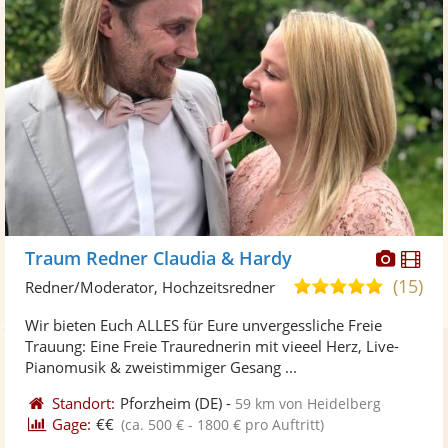
Diese
Di
Traum Redner Claudia & Hardy
Künst
Kü
(15)
5,0
Redner/Moderator, Hochzeitsredner
stellt
ste
von
Wir bieten Euch ALLES für Eure unvergessliche Freie
Fotos
Vi
5
Trauung: Eine Freie Traurednerin mit vieeel Herz, Live-
bereit
ber
Sternen
Pianomusik & zweistimmiger Gesang ...
Standort:
Pforzheim
(DE)
-
59 km von Heidelberg
Gage:
€€
(ca. 500 € - 1800 € pro Auftritt)