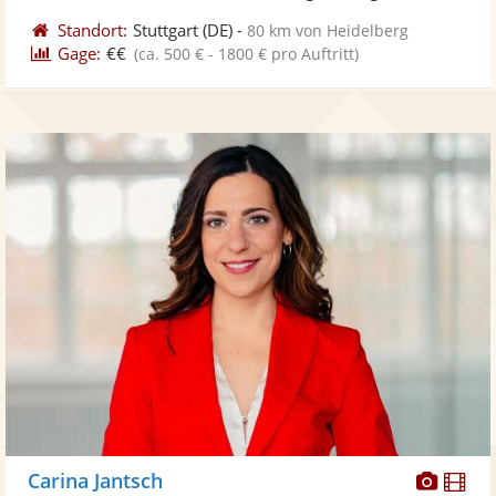
Standort:
Stuttgart
(DE)
-
80 km von Heidelberg
Gage:
€€
(ca. 500 € - 1800 € pro Auftritt)
Diese
Di
Carina Jantsch