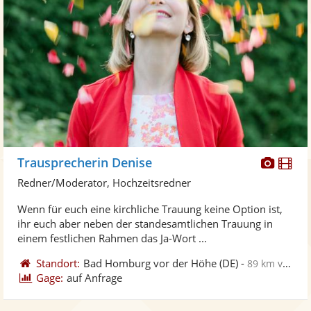
Diese
Di
Trausprecherin Denise
Künst
Kü
Redner/Moderator, Hochzeitsredner
stellt
ste
Wenn für euch eine kirchliche Trauung keine Option ist,
Fotos
Vi
ihr euch aber neben der standesamtlichen Trauung in
bereit
ber
einem festlichen Rahmen das Ja-Wort ...
Standort:
Bad Homburg vor der Höhe
(DE)
-
89 km von Heidelberg
Gage:
auf Anfrage