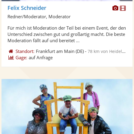
Diese
Di
Felix Schneider
Künst
Kü
Redner/Moderator, Moderator
stellt
ste
Für mich ist Moderation der Teil bei einem Event, der den
Fotos
Vi
Unterschied zwischen gut und großartig macht. Die beste
bereit
ber
Moderation fällt auf und bereitet ...
Standort:
Frankfurt am Main
(DE)
-
78 km von Heidelberg
Gage:
auf Anfrage