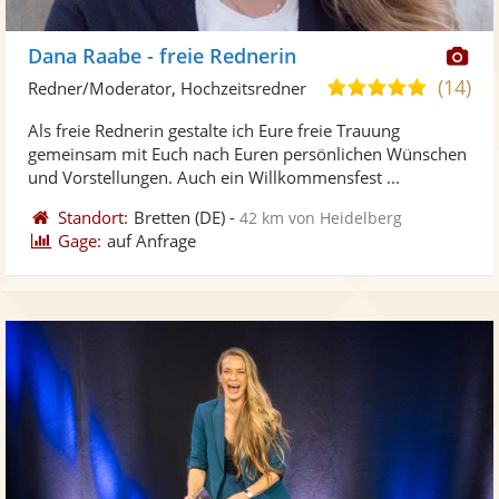
Di
Dana Raabe - freie Rednerin
Kü
(14)
4,9
Redner/Moderator, Hochzeitsredner
ste
von
Als freie Rednerin gestalte ich Eure freie Trauung
Fo
5
gemeinsam mit Euch nach Euren persönlichen Wünschen
ber
Sternen
und Vorstellungen. Auch ein Willkommensfest ...
Standort:
Bretten
(DE)
-
42 km von Heidelberg
Gage:
auf Anfrage