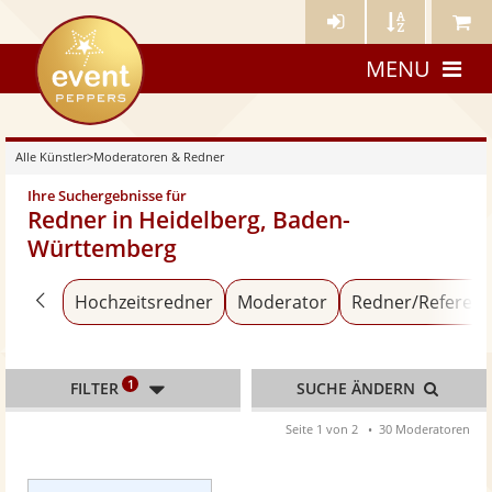
Künstler-
Künstler
Meine
eventpeppers
Login
A-
Künstle
MENU
Z
Alle Künstler
>
Moderatoren & Redner
Ihre Suchergebnisse für
Redner in Heidelberg, Baden-
Württemberg
Zurück zu «Alle Künstler»
Hochzeitsredner
Moderator
Redner/Referent
1
FILTER
SUCHE ÄNDERN
Seite 1 von 2
30 Moderatoren