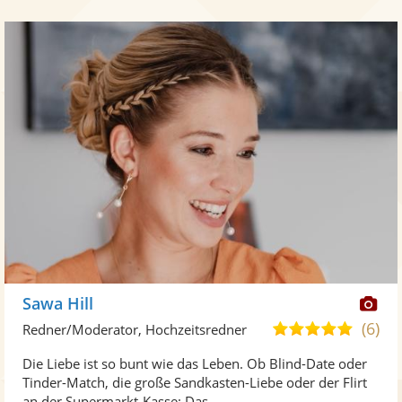
Di
Sawa Hill
Kü
(6)
5,0
Redner/Moderator, Hochzeitsredner
ste
von
Die Liebe ist so bunt wie das Leben. Ob Blind-Date oder
Fo
5
Tinder-Match, die große Sandkasten-Liebe oder der Flirt
ber
Sternen
an der Supermarkt-Kasse: Das ...