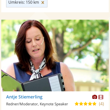
Umkreis: 150 km zurücksetzen
Umkreis: 150 km
Diese
Di
Antje Stiemerling
Künst
Kü
(4)
4,8
Redner/Moderator, Keynote Speaker
stellt
ste
von