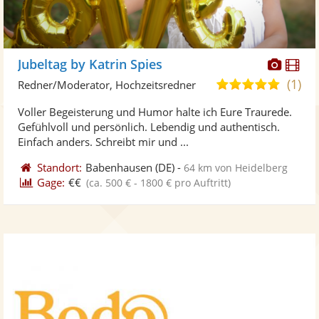
Diese
Di
Jubeltag by Katrin Spies
Künst
Kü
(1)
5,0
Redner/Moderator, Hochzeitsredner
stellt
ste
von
Voller Begeisterung und Humor halte ich Eure Traurede.
Fotos
Vi
5
Gefühlvoll und persönlich. Lebendig und authentisch.
bereit
ber
Sternen
Einfach anders. Schreibt mir und ...
Standort:
Babenhausen
(DE)
-
64 km von Heidelberg
Gage:
€€
(ca. 500 € - 1800 € pro Auftritt)