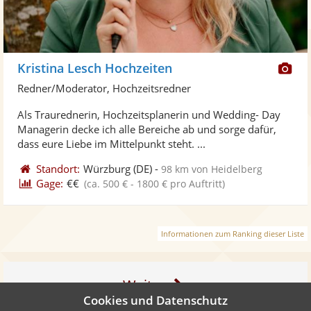
Di
Kristina Lesch Hochzeiten
Kü
Redner/Moderator, Hochzeitsredner
ste
Als Traurednerin, Hochzeitsplanerin und Wedding- Day
Fo
Managerin decke ich alle Bereiche ab und sorge dafür,
ber
dass eure Liebe im Mittelpunkt steht. ...
Standort:
Würzburg
(DE)
-
98 km von Heidelberg
Gage:
€€
(ca. 500 € - 1800 € pro Auftritt)
Informationen zum Ranking dieser Liste
Weiter
Cookies und Datenschutz