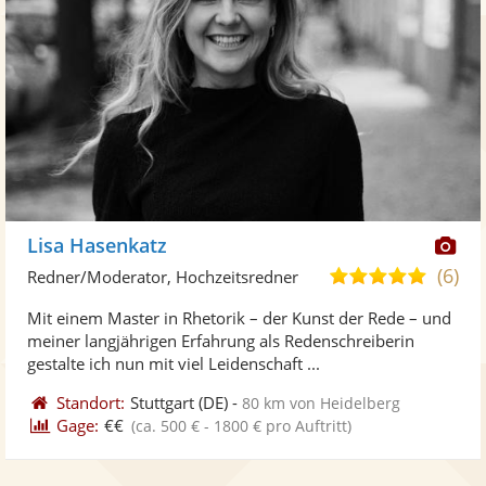
Di
Lisa Hasenkatz
Kü
(6)
5,0
Redner/Moderator, Hochzeitsredner
ste
von
Mit einem Master in Rhetorik – der Kunst der Rede – und
Fo
5
meiner langjährigen Erfahrung als Redenschreiberin
ber
Sternen
gestalte ich nun mit viel Leidenschaft ...
Standort:
Stuttgart
(DE)
-
80 km von Heidelberg
Gage:
€€
(ca. 500 € - 1800 € pro Auftritt)