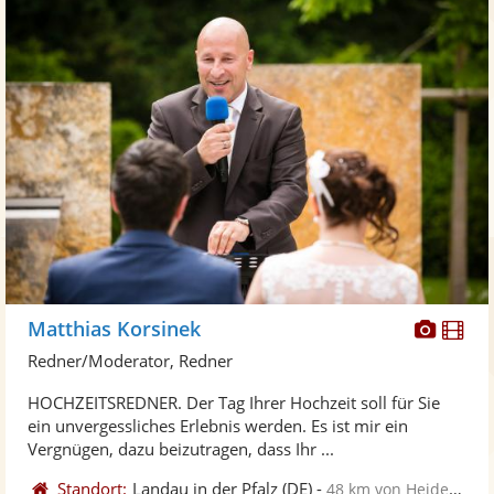
Diese
Di
Matthias Korsinek
Künst
Kü
Redner/Moderator, Redner
stellt
ste
HOCHZEITSREDNER. Der Tag Ihrer Hochzeit soll für Sie
Fotos
Vi
ein unvergessliches Erlebnis werden. Es ist mir ein
bereit
ber
Vergnügen, dazu beizutragen, dass Ihr ...
Standort:
Landau in der Pfalz
(DE)
-
48 km von Heidelberg