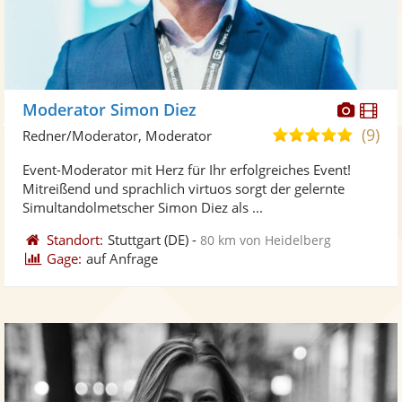
Diese
Di
Moderator Simon Diez
Künst
Kü
(9)
4,9
Redner/Moderator, Moderator
stellt
ste
von
Event-Moderator mit Herz für Ihr erfolgreiches Event!
Fotos
Vi
5
Mitreißend und sprachlich virtuos sorgt der gelernte
bereit
ber
Sternen
Simultandolmetscher Simon Diez als ...
Standort:
Stuttgart
(DE)
-
80 km von Heidelberg
Gage:
auf Anfrage