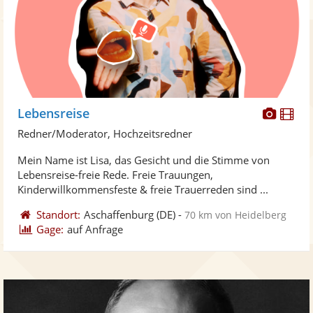
Diese
Di
Lebensreise
Künst
Kü
Redner/Moderator, Hochzeitsredner
stellt
ste
Mein Name ist Lisa, das Gesicht und die Stimme von
Fotos
Vi
Lebensreise-freie Rede. Freie Trauungen,
bereit
ber
Kinderwillkommensfeste & freie Trauerreden sind ...
Standort:
Aschaffenburg
(DE)
-
70 km von Heidelberg
Gage:
auf Anfrage