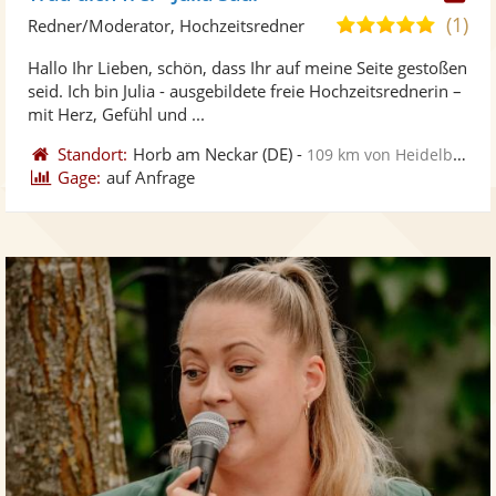
Kü
(1)
5,0
Redner/Moderator, Hochzeitsredner
ste
von
Hallo Ihr Lieben, schön, dass Ihr auf meine Seite gestoßen
Fo
5
seid. Ich bin Julia - ausgebildete freie Hochzeitsrednerin –
ber
Sternen
mit Herz, Gefühl und ...
Standort:
Horb am Neckar
(DE)
-
109 km von Heidelberg
Gage:
auf Anfrage