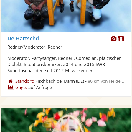
Diese
Di
De Härtschd
Künst
Kü
Redner/Moderator, Redner
stellt
ste
Moderator, Partysänger, Redner,, Comedian, pfälzischer
Fotos
Vi
Dialekt, Situationskomiker, 2014 und 2015 SWR
bereit
ber
Superfasenachter, seit 2012 Mitwirkender ...
Standort:
Fischbach bei Dahn
(DE)
-
80 km von Heidelberg
Gage:
auf Anfrage