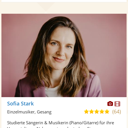
Diese
Di
Sofia Stark
Künst
Kü
(64)
5,0
Einzelmusiker, Gesang
stellt
ste
von
Studierte Sängerin & Musikerin (Piano/Gitarre) für ihre
Fotos
Vi
5