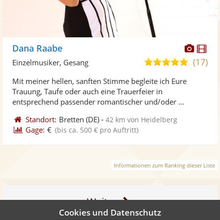
Diese
Di
Dana Raabe
Künst
Kü
(17)
5,0
Einzelmusiker, Gesang
stellt
ste
von
Mit meiner hellen, sanften Stimme begleite ich Eure
Fotos
Vi
5
Trauung, Taufe oder auch eine Trauerfeier in
bereit
ber
Sternen
entsprechend passender romantischer und/oder ...
Standort:
Bretten
(DE)
-
42 km von Heidelberg
Gage:
€
(bis ca. 500 € pro Auftritt)
Informationen zum Ranking dieser Liste
Weiter
Cookies und Datenschutz