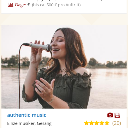
Gage:
€
(bis ca. 500 € pro Auftritt)
Diese
Di
authentic music
Künst
Kü
(20)
5,0
Einzelmusiker, Gesang