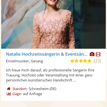
Diese
Di
Natalie Hochzeitssängerin & Eventsängerin
Künst
Kü
(23)
5,0
Einzelmusiker, Gesang
stellt
ste
von
Ich freue mich darauf, als professionelle Sängerin Ihre
Fotos
Vi
5
Trauung, Hochzeit oder Veranstaltung mit einer ganz
bereit
ber
Sternen
persönlichen künstlerischen Handschrift ...
Standort:
Schriesheim
(DE)
Gage:
auf Anfrage