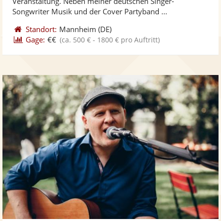
Veranstaltung. Neben meiner deutschen Singer-
bereit
ber
Sternen
Songwriter Musik und der Cover Partyband ...
Standort:
Mannheim
(DE)
Gage:
€€
(ca. 500 € - 1800 € pro Auftritt)