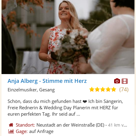
Diese
Di
Anja Alberg - Stimme mit Herz
Künst
Kü
(74)
5,0
Einzelmusiker, Gesang
stellt
ste
von
Schön, dass du mich gefunden hast ❤️ Ich bin Sängerin,
Fotos
Vi
5
Freie Rednerin & Wedding Day Planerin mit HERZ für
bereit
ber
Sternen
euren perfekten Tag. Ihr seid auf ...
Standort:
Neustadt an der Weinstraße
(DE)
-
41 km von Heidelberg
Gage:
auf Anfrage