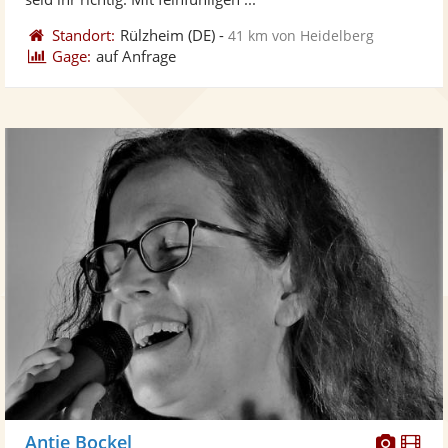
Standort:
Rülzheim
(DE)
-
41 km von Heidelberg
Gage:
auf Anfrage
Diese
Di
Antje Bockel