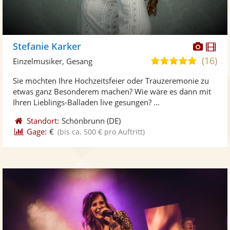
Diese
Di
Stefanie Karker
Künst
Kü
(16)
5,0
Einzelmusiker, Gesang
stellt
ste
von
Sie möchten Ihre Hochzeitsfeier oder Trauzeremonie zu
Fotos
Vi
5
etwas ganz Besonderem machen? Wie wäre es dann mit
bereit
ber
Sternen
Ihren Lieblings-Balladen live gesungen? ...
Standort:
Schönbrunn
(DE)
Gage:
€
(bis ca. 500 € pro Auftritt)