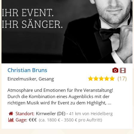
Diese
Di
Christian Bruns
Künst
Kü
(17)
5,0
Einzelmusiker, Gesang
stellt
ste
von
Atmosphäre und Emotionen für Ihre Veranstaltung!
Fotos
Vi
5
Durch die Kombination eines Augenblicks mit der
bereit
ber
Sternen
richtigen Musik wird Ihr Event zu dem Highlight, ...
Standort:
Kirrweiler
(DE)
-
41 km von Heidelberg
Gage:
€€€
(ca. 1800 € - 3500 € pro Auftritt)