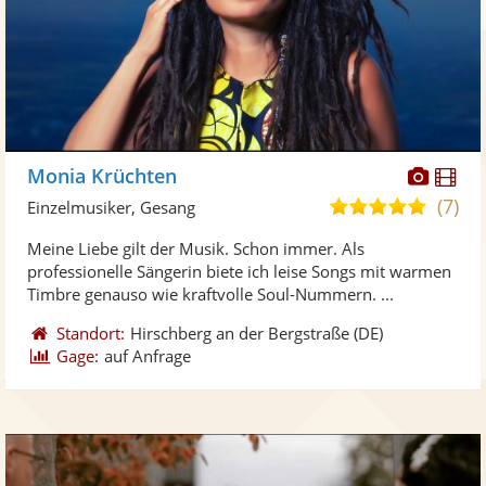
Diese
Di
Monia Krüchten
Künst
Kü
(7)
5,0
Einzelmusiker, Gesang
stellt
ste
von
Meine Liebe gilt der Musik. Schon immer. Als
Fotos
Vi
5
professionelle Sängerin biete ich leise Songs mit warmen
bereit
ber
Sternen
Timbre genauso wie kraftvolle Soul-Nummern. ...
Standort:
Hirschberg an der Bergstraße
(DE)
Gage:
auf Anfrage