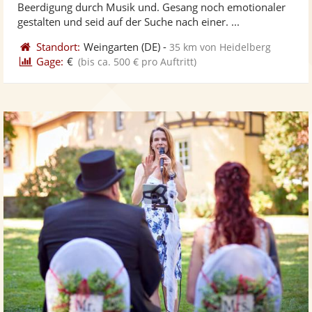
Beerdigung durch Musik und. Gesang noch emotionaler
bereit
ber
Sternen
gestalten und seid auf der Suche nach einer. ...
Standort:
Weingarten
(DE)
-
35 km von Heidelberg
Gage:
€
(bis ca. 500 € pro Auftritt)