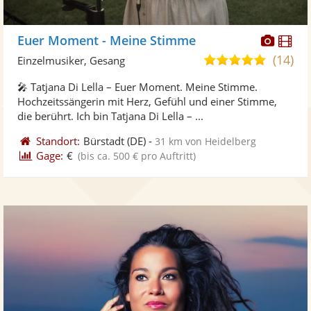
Diese
Di
Euer Moment - Meine Stimme
Künst
Kü
(14)
5,0
Einzelmusiker, Gesang
stellt
ste
von
🎤 Tatjana Di Lella – Euer Moment. Meine Stimme.
Fotos
Vi
5
Hochzeitssängerin mit Herz, Gefühl und einer Stimme,
bereit
ber
Sternen
die berührt. Ich bin Tatjana Di Lella – ...
Standort:
Bürstadt
(DE)
-
31 km von Heidelberg
Gage:
€
(bis ca. 500 € pro Auftritt)