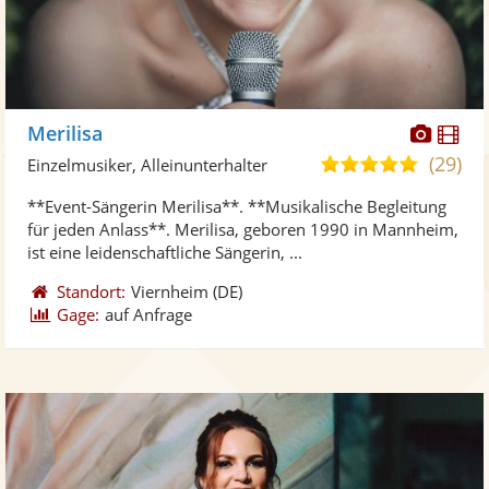
Diese
Di
Merilisa
Künst
Kü
(29)
5,0
Einzelmusiker, Alleinunterhalter
stellt
ste
von
**Event-Sängerin Merilisa**. **Musikalische Begleitung
Fotos
Vi
5
für jeden Anlass**. Merilisa, geboren 1990 in Mannheim,
bereit
ber
Sternen
ist eine leidenschaftliche Sängerin, ...
Standort:
Viernheim
(DE)
Gage:
auf Anfrage