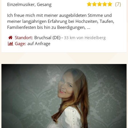
Künst
Kü
(7)
5,0
Einzelmusiker, Gesang
stellt
ste
von
Ich freue mich mit meiner ausgebildeten Stimme und
Fotos
Vi
5
meiner langjährigen Erfahrung bei Hochzeiten, Taufen,
bereit
ber
Sternen
Familienfesten bis hin zu Beerdigungen, ...
Standort:
Bruchsal
(DE)
-
33 km von Heidelberg
Gage:
auf Anfrage