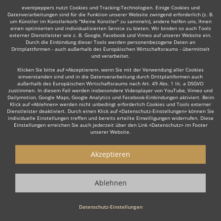
eventpeppers nutzt Cookies und Tracking-Technologien. Einige Cookies und
Datenverarbeitungen sind für die Funktion unserer Website zwingend erforderlich (z. B.
um Künstler im Künstlerkorb "Meine Künstler" zu sammeln), andere helfen uns, Ihnen
einen optimierten und individualisierten Service zu bieten. Wir binden so auch Tools
externer Dienstleister wie z. B. Google, Facebook und Vimeo auf unserer Website ein.
Durch die Einbindung dieser Tools werden personenbezogene Daten an
Auch interessant:
Drittplattformen - auch außerhalb des Europäischen Wirtschaftsraums - übermittelt
und verarbeitet.
Klicken Sie bitte auf «Akzeptieren», wenn Sie mit der Verwendung aller Cookies
einverstanden sind und in die Datenverarbeitung durch Drittplattformen auch
Trompeter
Trauerredner
Dudelsackspieler
Organi
außerhalb des Europäischen Wirtschaftsraums nach Art. 49 Abs. 1 lit. a DSGVO
zustimmen. In diesem Fall werden insbesondere Videoplayer von YouTube, Vimeo und
Dailymotion, Google Maps, Google Analytics und Facebook-Einbindungen aktiviert. Beim
Klick auf «Ablehnen» werden nicht unbedingt erforderlich Cookies und Tools externer
Dienstleister deaktiviert. Durch einen Klick auf «Datenschutz-Einstellungen» können Sie
individuelle Einstellungen treffen und bereits erteilte Einwilligungen widerrufen. Diese
Einstellungen erreichen Sie auch jederzeit über den Link «Datenschutz» im Footer
unserer Website.
Wie funktioniert's?
Akzeptieren
1. Kostenlos anfragen
Starten Sie mit dem Button 'Kostenlos anfragen' eine Anfrage an die für
Ablehnen
Sie interessanten Solomusiker - also z. B. bestimmte Sänger. Diesen
Button finden Sie auf den jeweiligen Künstler-Profil-Seiten der Musiker.
Datenschutz-Einstellungen
2. Angebote erhalten & Details besprechen