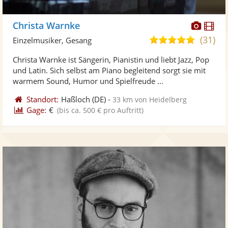
Diese
Di
Christa Warnke
Künst
Kü
(31)
5,0
Einzelmusiker, Gesang
stellt
ste
von
Christa Warnke ist Sängerin, Pianistin und liebt Jazz, Pop
Fotos
Vi
5
und Latin. Sich selbst am Piano begleitend sorgt sie mit
bereit
ber
Sternen
warmem Sound, Humor und Spielfreude ...
Standort:
Haßloch
(DE)
-
33 km von Heidelberg
Gage:
€
(bis ca. 500 € pro Auftritt)