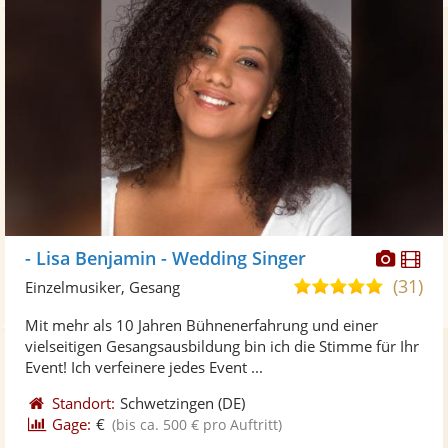
Diese
Di
- Lisa Benjamin - Wedding Singer
Künst
Kü
(31)
5,0
Einzelmusiker, Gesang
stellt
ste
von
Mit mehr als 10 Jahren Bühnenerfahrung und einer
Fotos
Vi
5
vielseitigen Gesangsausbildung bin ich die Stimme für Ihr
bereit
ber
Sternen
Event! Ich verfeinere jedes Event ...
Standort:
Schwetzingen
(DE)
Gage:
€
(bis ca. 500 € pro Auftritt)