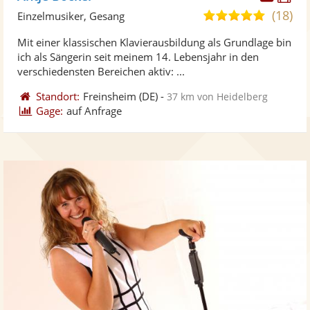
Künst
Kü
(18)
4,9
Einzelmusiker, Gesang
stellt
ste
von
Mit einer klassischen Klavierausbildung als Grundlage bin
Fotos
Vi
5
ich als Sängerin seit meinem 14. Lebensjahr in den
bereit
ber
Sternen
verschiedensten Bereichen aktiv: ...
Standort:
Freinsheim
(DE)
-
37 km von Heidelberg
Gage:
auf Anfrage