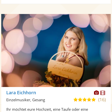
Diese
Di
Lara Eichhorn
Künst
Kü
(16)
5,0
Einzelmusiker, Gesang
stellt
ste
von
Ihr möchtet eure Hochzeit, eine Taufe oder eine
Fotos
Vi
5