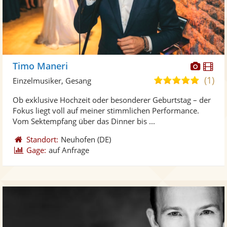
Diese
Di
Timo Maneri
Künst
Kü
(1)
5,0
Einzelmusiker, Gesang
stellt
ste
von
Ob exklusive Hochzeit oder besonderer Geburtstag – der
Fotos
Vi
5
Fokus liegt voll auf meiner stimmlichen Performance.
bereit
ber
Sternen
Vom Sektempfang über das Dinner bis ...
Standort:
Neuhofen
(DE)
Gage:
auf Anfrage