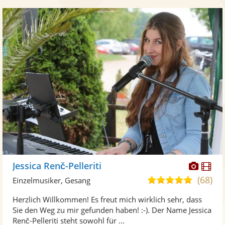
Diese
Di
Jessica Renč-Pelleriti
Künst
Kü
(68)
5,0
Einzelmusiker, Gesang
stellt
ste
von
Herzlich Willkommen! Es freut mich wirklich sehr, dass
Fotos
Vi
5
Sie den Weg zu mir gefunden haben! :-). Der Name Jessica
bereit
ber
Sternen
Renč-Pelleriti steht sowohl für ...