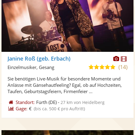
Diese
Di
Janine Roß (geb. Erbach)
Künst
Kü
(14)
5,0
Einzelmusiker, Gesang
stellt
ste
von
Sie benötigen Live-Musik für besondere Momente und
Fotos
Vi
5
Anlässe mit Gänsehautfeeling? Egal, ob auf Hochzeiten,
bereit
ber
Sternen
Taufen, Geburtstagsfeiern, Firmenfeier ...
Standort:
Fürth
(DE)
-
27 km von Heidelberg
Gage:
€
(bis ca. 500 € pro Auftritt)