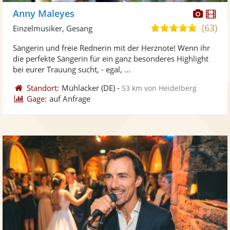
Diese
Di
Anny Maleyes
Künst
Kü
(63)
5,0
Einzelmusiker, Gesang
stellt
ste
von
Sängerin und freie Rednerin mit der Herznote! Wenn ihr
Fotos
Vi
5
die perfekte Sängerin für ein ganz besonderes Highlight
bereit
ber
Sternen
bei eurer Trauung sucht, - egal, ...
Standort:
Mühlacker
(DE)
-
53 km von Heidelberg
Gage:
auf Anfrage