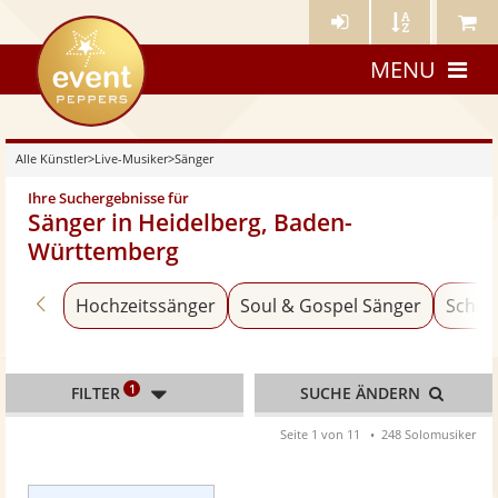
Künstler-
Künstler
Meine
eventpeppers
Login
A-
Künstle
MENU
Z
Alle Künstler
>
Live-Musiker
>
Sänger
Ihre Suchergebnisse für
Sänger in Heidelberg, Baden-
Württemberg
Zurück zu «Live-Musiker»
Hochzeitssänger
Soul & Gospel Sänger
Schla
1
FILTER
SUCHE ÄNDERN
Seite 1 von 11
248 Solomusiker