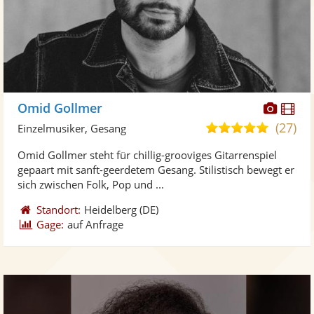
Diese
Di
Omid Gollmer
Künst
Kü
(27)
5,0
Einzelmusiker, Gesang
stellt
ste
von
Omid Gollmer steht für chillig-grooviges Gitarrenspiel
Fotos
Vi
5
gepaart mit sanft-geerdetem Gesang. Stilistisch bewegt er
bereit
ber
Sternen
sich zwischen Folk, Pop und ...
Standort:
Heidelberg
(DE)
Gage:
auf Anfrage