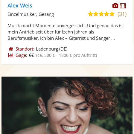
Diese
Di
Alex Weis
Künst
Kü
(31)
5,0
Einzelmusiker, Gesang
stellt
ste
von
Musik macht Momente unvergesslich. Und genau das ist
Fotos
Vi
5
mein Antrieb seit über fünfzehn Jahren als
bereit
ber
Sternen
Berufsmusiker. Ich bin Alex – Gitarrist und Sänger ...
Standort:
Ladenburg
(DE)
Gage:
€€
(ca. 500 € - 1800 € pro Auftritt)