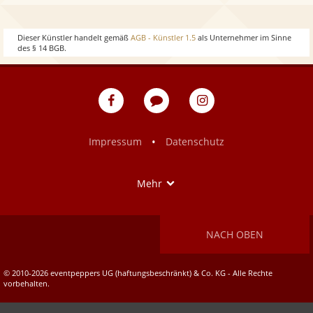
w
o
Dieser Künstler handelt gemäß
AGB - Künstler 1.5
als Unternehmer im Sinne
des § 14 BGB.
w
eventpeppers
Blog
eventpeppers
auf
auf
Facebook
Instagram
•
Impressum
Datenschutz
Show
Mehr
NACH OBEN
© 2010-2026 eventpeppers UG (haftungsbeschränkt) & Co. KG - Alle Rechte
vorbehalten.