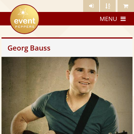
Künstler-
Künstler
Meine
eventpeppers
Login
A-
Künstle
MENU
Z
Georg Bauss