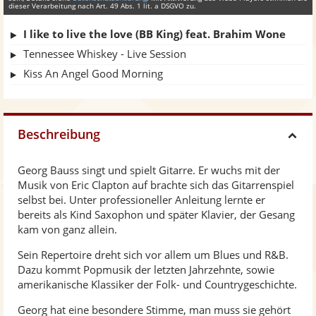
dieser Verarbeitung nach Art. 49 Abs. 1 lit. a DSGVO zu.
I like to live the love (BB King) feat. Brahim Wone
Tennessee Whiskey - Live Session
Kiss An Angel Good Morning
Beschreibung
H
Georg Bauss singt und spielt Gitarre. Er wuchs mit der
i
Musik von Eric Clapton auf brachte sich das Gitarrenspiel
selbst bei. Unter professioneller Anleitung lernte er
d
bereits als Kind Saxophon und später Klavier, der Gesang
kam von ganz allein.
e
Sein Repertoire dreht sich vor allem um Blues und R&B.
Dazu kommt Popmusik der letzten Jahrzehnte, sowie
amerikanische Klassiker der Folk- und Countrygeschichte.
Georg hat eine besondere Stimme, man muss sie gehört