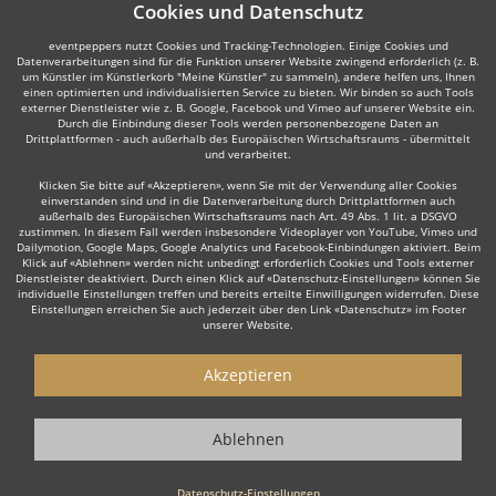
Cookies und Datenschutz
eventpeppers nutzt Cookies und Tracking-Technologien. Einige Cookies und
Datenverarbeitungen sind für die Funktion unserer Website zwingend erforderlich (z. B.
um Künstler im Künstlerkorb "Meine Künstler" zu sammeln), andere helfen uns, Ihnen
einen optimierten und individualisierten Service zu bieten. Wir binden so auch Tools
externer Dienstleister wie z. B. Google, Facebook und Vimeo auf unserer Website ein.
Durch die Einbindung dieser Tools werden personenbezogene Daten an
Drittplattformen - auch außerhalb des Europäischen Wirtschaftsraums - übermittelt
und verarbeitet.
Klicken Sie bitte auf «Akzeptieren», wenn Sie mit der Verwendung aller Cookies
einverstanden sind und in die Datenverarbeitung durch Drittplattformen auch
außerhalb des Europäischen Wirtschaftsraums nach Art. 49 Abs. 1 lit. a DSGVO
zustimmen. In diesem Fall werden insbesondere Videoplayer von YouTube, Vimeo und
Dailymotion, Google Maps, Google Analytics und Facebook-Einbindungen aktiviert. Beim
Klick auf «Ablehnen» werden nicht unbedingt erforderlich Cookies und Tools externer
Dienstleister deaktiviert. Durch einen Klick auf «Datenschutz-Einstellungen» können Sie
individuelle Einstellungen treffen und bereits erteilte Einwilligungen widerrufen. Diese
Einstellungen erreichen Sie auch jederzeit über den Link «Datenschutz» im Footer
unserer Website.
Akzeptieren
Ablehnen
Datenschutz-Einstellungen