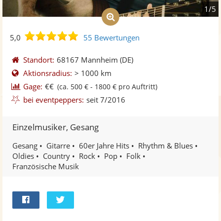
1/5
5,0
5,0
55 Bewertungen
von
5
Standort:
68167 Mannheim
(DE)
Sternen
Aktionsradius:
> 1000 km
Gage:
€€
(ca. 500 € - 1800 € pro Auftritt)
bei eventpeppers:
seit 7/2016
Einzelmusiker, Gesang
Gesang
Gitarre
60er Jahre Hits
Rhythm & Blues
Oldies
Country
Rock
Pop
Folk
Französische Musik
Bei
Twittern