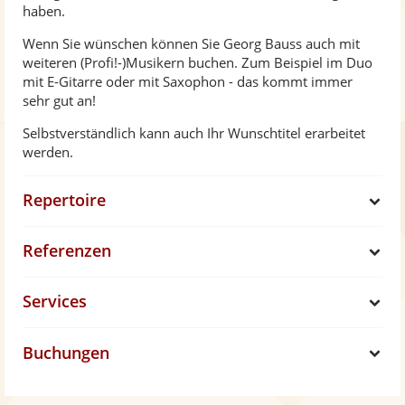
haben.
Wenn Sie wünschen können Sie Georg Bauss auch mit
weiteren (Profi!-)Musikern buchen. Zum Beispiel im Duo
mit E-Gitarre oder mit Saxophon - das kommt immer
sehr gut an!
Selbstverständlich kann auch Ihr Wunschtitel erarbeitet
werden.
Repertoire
S
Referenzen
h
S
Services
o
h
S
w
Buchungen
o
h
S
w
o
h