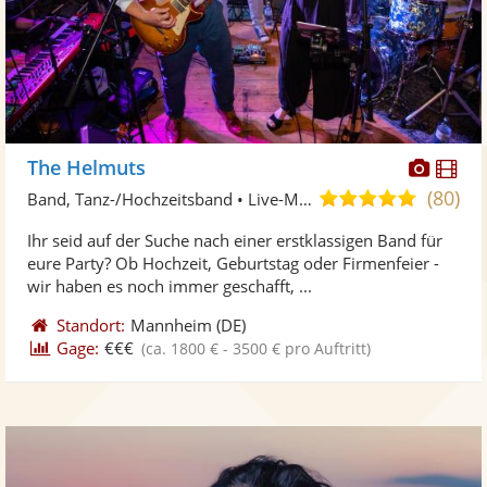
Diese
Di
The Helmuts
Künst
Kü
(80)
5,0
Band, Tanz-/Hochzeitsband • Live-Musiker
stellt
ste
von
Ihr seid auf der Suche nach einer erstklassigen Band für
Fotos
Vi
5
eure Party? Ob Hochzeit, Geburtstag oder Firmenfeier -
bereit
ber
Sternen
wir haben es noch immer geschafft, ...
Standort:
Mannheim
(DE)
Gage:
€€€
(ca. 1800 € - 3500 € pro Auftritt)