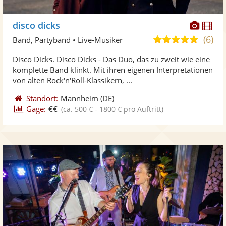
Diese
Di
disco dicks
Künst
Kü
(6)
5,0
Band, Partyband • Live-Musiker
stellt
ste
von
Disco Dicks. Disco Dicks - Das Duo, das zu zweit wie eine
Fotos
Vi
5
komplette Band klinkt. Mit ihren eigenen Interpretationen
bereit
ber
Sternen
von alten Rock'n'Roll-Klassikern, ...
Standort:
Mannheim
(DE)
Gage:
€€
(ca. 500 € - 1800 € pro Auftritt)