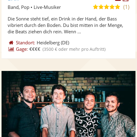
Künst
Kü
(1)
5,0
Band, Pop • Live-Musiker
stellt
ste
von
Die Sonne steht tief, ein Drink in der Hand, der Bass
Fotos
Vi
5
vibriert durch den Boden. Du bist mitten in der Menge,
bereit
ber
Sternen
die Beats ziehen dich rein. Wenn ...
Standort:
Heidelberg
(DE)
Gage:
€€€€
(3500 € oder mehr pro Auftritt)