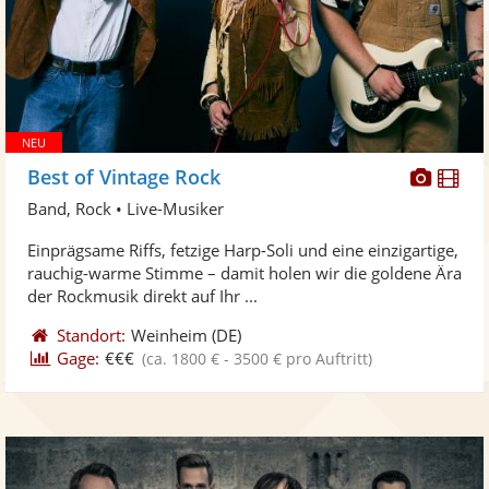
Diese
Di
Best of Vintage Rock
Künst
Kü
Band, Rock • Live-Musiker
stellt
ste
Einprägsame Riffs, fetzige Harp-Soli und eine einzigartige,
Fotos
Vi
rauchig-warme Stimme – damit holen wir die goldene Ära
bereit
ber
der Rockmusik direkt auf Ihr ...
Standort:
Weinheim
(DE)
Gage:
€€€
(ca. 1800 € - 3500 € pro Auftritt)