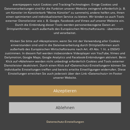
eventpeppers nutzt Cookies und Tracking-Technologien. Einige Cookies und
Datenverarbeitungen sind für die Funktion unserer Website zwingend erforderlich (z. B.
um Künstler im Künstlerkorb "Meine Künstler" zu sammeln), andere helfen uns, Ihnen
einen optimierten und individualisierten Service zu bieten. Wir binden so auch Tools
externer Dienstleister wie z. B. Google, Facebook und Vimeo auf unserer Website ein.
Manche dieser Live-Musiker bieten ihre Dienste auch in
Durch die Einbindung dieser Tools werden personenbezogene Daten an
Drittplattformen - auch außerhalb des Europäischen Wirtschaftsraums - übermittelt
der Umgebung an, z. B. in
Hofheim am Taunus
,
Maintal
,
und verarbeitet.
Langen
,
Neu-Isenburg
,
Ingelheim am Rhein
,
Mörfelden-
Klicken Sie bitte auf «Akzeptieren», wenn Sie mit der Verwendung aller Cookies
Walldorf
,
Zweibrücken
oder
Dietzenbach
.
einverstanden sind und in die Datenverarbeitung durch Drittplattformen auch
außerhalb des Europäischen Wirtschaftsraums nach Art. 49 Abs. 1 lit. a DSGVO
zustimmen. In diesem Fall werden insbesondere Videoplayer von YouTube, Vimeo und
Dailymotion, Google Maps, Google Analytics und Facebook-Einbindungen aktiviert. Beim
Klick auf «Ablehnen» werden nicht unbedingt erforderlich Cookies und Tools externer
Dienstleister deaktiviert. Durch einen Klick auf «Datenschutz-Einstellungen» können Sie
individuelle Einstellungen treffen und bereits erteilte Einwilligungen widerrufen. Diese
Einstellungen erreichen Sie auch jederzeit über den Link «Datenschutz» im Footer
unserer Website.
Live-Musiker gesucht?
Akzeptieren
Sie sind auf der Suche nach einem Live Musiker, der Ihr Event zu
einem einzigartigen Erlebnis macht? Dann sind Sie hier genau
Ablehnen
richtig! Ob stilvolle
Lounge Musik
zum Empfang, emotionale Live
Musik zur Hochzeit oder die energiegeladene Performance einer
Datenschutz-Einstellungen
Live Band
für Ihre Firmenfeier – unsere erfahrenen Live Musiker