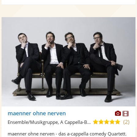
Diese
Di
maenner ohne nerven
Künst
Kü
(2)
5,0
Ensemble/Musikgruppe, A Cappella-Band • Live-Musiker
stellt
ste
von
maenner ohne nerven - das a-cappella comedy Quartett.
Fotos
Vi
5