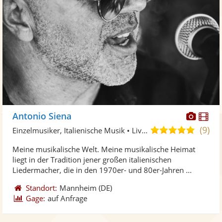
Diese
Di
Antonio Siena
Künst
Kü
(9)
4,9
Einzelmusiker, Italienische Musik • Live-Musiker
stellt
ste
von
Meine musikalische Welt. Meine musikalische Heimat
Fotos
Vi
5
liegt in der Tradition jener großen italienischen
bereit
ber
Sternen
Liedermacher, die in den 1970er- und 80er-Jahren ...
Standort:
Mannheim
(DE)
Gage:
auf Anfrage