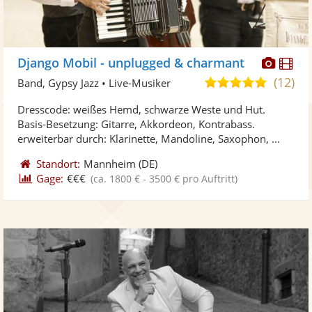
Diese
Di
Django Mobil - unplugged & charmant
Künst
Kü
(12)
5,0
Band, Gypsy Jazz • Live-Musiker
stellt
ste
von
Dresscode: weißes Hemd, schwarze Weste und Hut.
Fotos
Vi
5
Basis-Besetzung: Gitarre, Akkordeon, Kontrabass.
bereit
ber
Sternen
erweiterbar durch: Klarinette, Mandoline, Saxophon, ...
Standort:
Mannheim
(DE)
Gage:
€€€
(ca. 1800 € - 3500 € pro Auftritt)