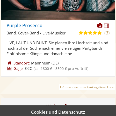
Diese
Di
Purple Prosecco
Künst
Kü
(3)
5,0
Band, Cover-Band • Live-Musiker
stellt
ste
von
LIVE, LAUT UND BUNT. Sie planen Ihre Hochzeit und sind
Fotos
Vi
5
noch auf der Suche nach einer vielseitigen Partyband?
bereit
ber
Sternen
Einfühlsame Klänge und danach eine ...
Standort:
Mannheim
(DE)
Gage:
€€€
(ca. 1800 € - 3500 € pro Auftritt)
Informationen zum Ranking dieser Liste
Weiter
Cookies und Datenschutz