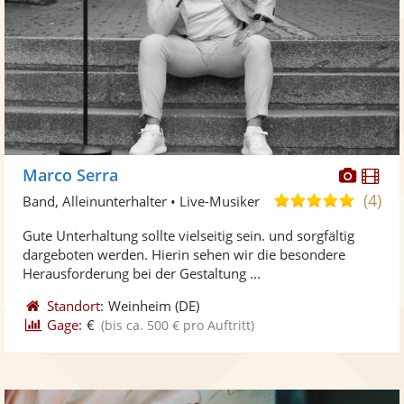
Diese
Di
Marco Serra
Künst
Kü
(4)
5,0
Band, Alleinunterhalter • Live-Musiker
stellt
ste
von
Gute Unterhaltung sollte vielseitig sein. und sorgfältig
Fotos
Vi
5
dargeboten werden. Hierin sehen wir die besondere
bereit
ber
Sternen
Herausforderung bei der Gestaltung ...
Standort:
Weinheim
(DE)
Gage:
€
(bis ca. 500 € pro Auftritt)