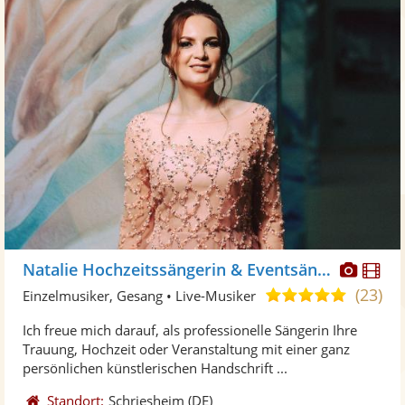
Diese
Di
Natalie Hochzeitssängerin & Eventsängerin
Künst
Kü
(23)
5,0
Einzelmusiker, Gesang • Live-Musiker
stellt
ste
von
Ich freue mich darauf, als professionelle Sängerin Ihre
Fotos
Vi
5
Trauung, Hochzeit oder Veranstaltung mit einer ganz
bereit
ber
Sternen
persönlichen künstlerischen Handschrift ...
Standort:
Schriesheim
(DE)