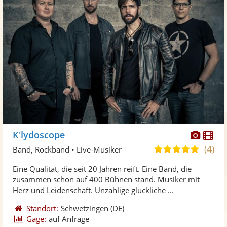
Diese
Di
K'lydoscope
Künst
Kü
(4)
5,0
Band, Rockband • Live-Musiker
stellt
ste
von
Eine Qualität, die seit 20 Jahren reift. Eine Band, die
Fotos
Vi
5
zusammen schon auf 400 Bühnen stand. Musiker mit
bereit
ber
Sternen
Herz und Leidenschaft. Unzählige glückliche ...
Standort:
Schwetzingen
(DE)
Gage:
auf Anfrage