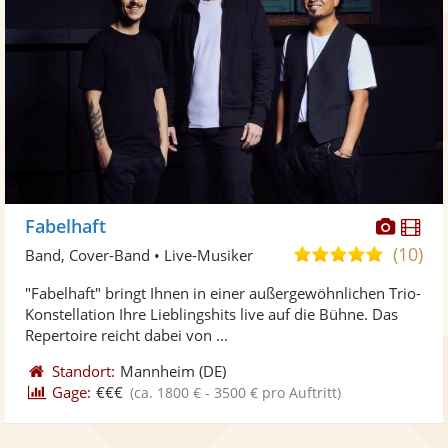
Diese
Di
Fabelhaft
Künst
Kü
(10)
5,0
Band, Cover-Band • Live-Musiker
stellt
ste
von
"Fabelhaft" bringt Ihnen in einer außergewöhnlichen Trio-
Fotos
Vi
5
Konstellation Ihre Lieblingshits live auf die Bühne. Das
bereit
ber
Sternen
Repertoire reicht dabei von ...
Standort:
Mannheim
(DE)
Gage:
€€€
(ca. 1800 € - 3500 € pro Auftritt)