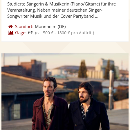
Studierte Sängerin & Musikerin (Piano/Gitarre) für ihre
Fotos
Vi
5
Veranstaltung. Neben meiner deutschen Singer-
bereit
ber
Sternen
Songwriter Musik und der Cover Partyband ...
Standort:
Mannheim
(DE)
Gage:
€€
(ca. 500 € - 1800 € pro Auftritt)