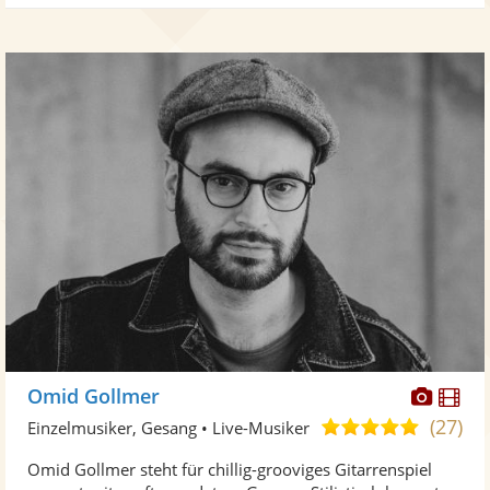
Diese
Di
Omid Gollmer
Künst
Kü
(27)
5,0
Einzelmusiker, Gesang • Live-Musiker
stellt
ste
von
Omid Gollmer steht für chillig-grooviges Gitarrenspiel
Fotos
Vi
5