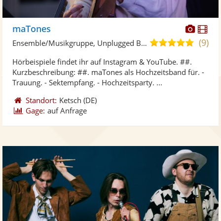
Diese
Di
maTones
Künst
Kü
(9)
5,0
Ensemble/Musikgruppe, Unplugged Band/Akustik Band • Live-Musiker
stellt
ste
von
Hörbeispiele findet ihr auf Instagram & YouTube. ##.
Fotos
Vi
5
Kurzbeschreibung: ##. maTones als Hochzeitsband für. -
bereit
ber
Sternen
Trauung. - Sektempfang. - Hochzeitsparty. ...
Standort:
Ketsch
(DE)
Gage:
auf Anfrage