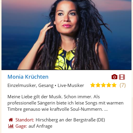
Diese
Di
Monia Krüchten
Künst
Kü
(7)
5,0
Einzelmusiker, Gesang • Live-Musiker
stellt
ste
von
Meine Liebe gilt der Musik. Schon immer. Als
Fotos
Vi
5
professionelle Sängerin biete ich leise Songs mit warmen
bereit
ber
Sternen
Timbre genauso wie kraftvolle Soul-Nummern. ...
Standort:
Hirschberg an der Bergstraße
(DE)
Gage:
auf Anfrage