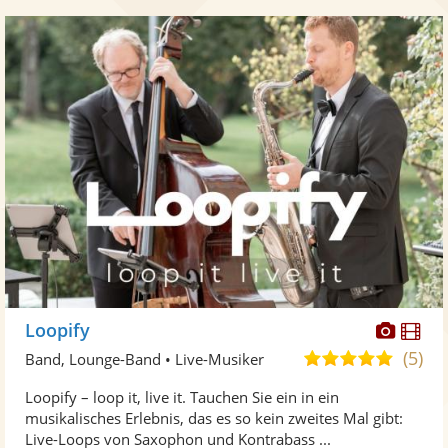
Diese
Di
Loopify
Künst
Kü
(5)
5,0
Band, Lounge-Band • Live-Musiker
stellt
ste
von
Loopify – loop it, live it. Tauchen Sie ein in ein
Fotos
Vi
5
musikalisches Erlebnis, das es so kein zweites Mal gibt:
bereit
ber
Sternen
Live-Loops von Saxophon und Kontrabass ...