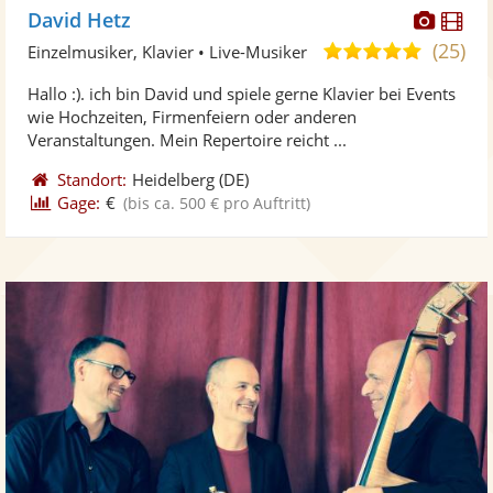
Diese
Di
David Hetz
Künst
Kü
(25)
5,0
Einzelmusiker, Klavier • Live-Musiker
stellt
ste
von
Hallo :). ich bin David und spiele gerne Klavier bei Events
Fotos
Vi
5
wie Hochzeiten, Firmenfeiern oder anderen
bereit
ber
Sternen
Veranstaltungen. Mein Repertoire reicht ...
Standort:
Heidelberg
(DE)
Gage:
€
(bis ca. 500 € pro Auftritt)