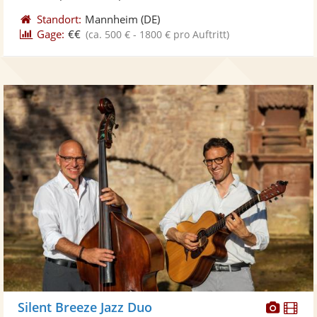
Standort:
Mannheim
(DE)
Gage:
€€
(ca. 500 € - 1800 € pro Auftritt)
Diese
Di
Silent Breeze Jazz Duo