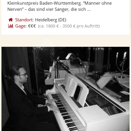
Kleinkunstpreis Baden-Württemberg. “Männer ohne
bereit
ber
Sternen
Nerven” – das sind vier Sänger, die sich ...
Standort:
Heidelberg
(DE)
Gage:
€€€
(ca. 1800 € - 3500 € pro Auftritt)