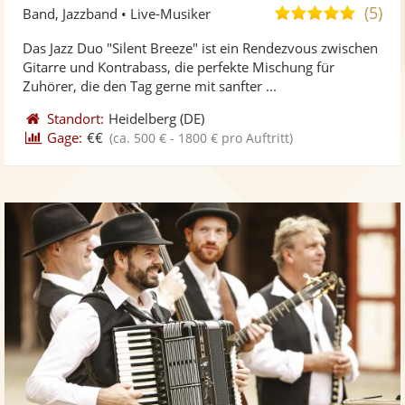
Künst
Kü
(5)
5,0
Band, Jazzband • Live-Musiker
stellt
ste
von
Das Jazz Duo "Silent Breeze" ist ein Rendezvous zwischen
Fotos
Vi
5
Gitarre und Kontrabass, die perfekte Mischung für
bereit
ber
Sternen
Zuhörer, die den Tag gerne mit sanfter ...
Standort:
Heidelberg
(DE)
Gage:
€€
(ca. 500 € - 1800 € pro Auftritt)