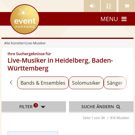
Künstler-
Künstler
Meine
eventpeppers
Login
A-
Künstle
MENU
Z
Alle Künstler
>
Live-Musiker
Ihre Suchergebnisse für
Live-Musiker in Heidelberg, Baden-
Württemberg
Zurück zu «Alle Künstler»
Bands & Ensembles
Solomusiker
Sänger
An
1
FILTER
SUCHE ÄNDERN
Seite 1 von 34
816 Musiker