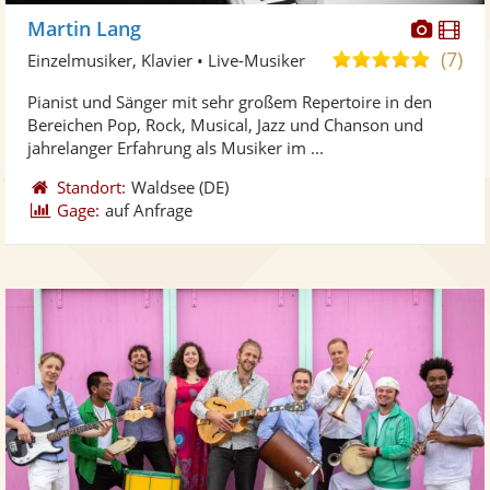
Diese
Di
Martin Lang
Künst
Kü
(7)
5,0
Einzelmusiker, Klavier • Live-Musiker
stellt
ste
von
Pianist und Sänger mit sehr großem Repertoire in den
Fotos
Vi
5
Bereichen Pop, Rock, Musical, Jazz und Chanson und
bereit
ber
Sternen
jahrelanger Erfahrung als Musiker im ...
Standort:
Waldsee
(DE)
Gage:
auf Anfrage