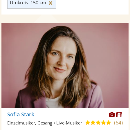
Umkreis: 150 km zurücksetzen
Umkreis: 150 km
Diese
Di
Sofia Stark
Künst
Kü
(64)
5,0
Einzelmusiker, Gesang • Live-Musiker
stellt
ste
von