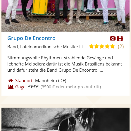
Diese
Di
Grupo De Encontro
Künst
Kü
(2)
5,0
Band, Lateinamerikanische Musik • Live-Musiker
stellt
ste
von
Stimmungsvolle Rhythmen, strahlende Gesänge und
Fotos
Vi
5
lebhafte Melodien: dafür ist die Musik Brasiliens bekannt
bereit
ber
Sternen
und dafür steht die Band Grupo De Encontro. ...
Standort:
Mannheim
(DE)
Gage:
€€€€
(3500 € oder mehr pro Auftritt)