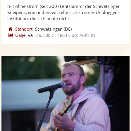
stellt
ste
von
mit ohne strom (seit 2007) entstammt der Schwetzinger
Fotos
Vi
5
Kneipenszene und entwickelte sich zu einer Unplugged-
bereit
ber
Sternen
Institution, die sich heute nicht ...
Standort:
Schwetzingen
(DE)
Gage:
€€
(ca. 500 € - 1800 € pro Auftritt)