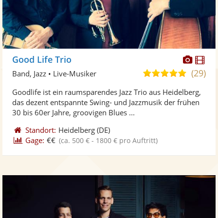
Diese
Di
Good Life Trio
Künst
Kü
(29)
5,0
Band, Jazz • Live-Musiker
stellt
ste
von
Goodlife ist ein raumsparendes Jazz Trio aus Heidelberg,
Fotos
Vi
5
das dezent entspannte Swing- und Jazzmusik der frühen
bereit
ber
Sternen
30 bis 60er Jahre, groovigen Blues ...
Standort:
Heidelberg
(DE)
Gage:
€€
(ca. 500 € - 1800 € pro Auftritt)