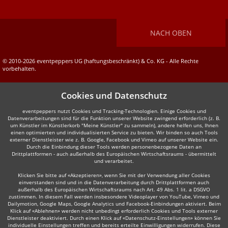
NACH OBEN
© 2010-2026 eventpeppers UG (haftungsbeschränkt) & Co. KG - Alle Rechte
vorbehalten.
Cookies und Datenschutz
eventpeppers nutzt Cookies und Tracking-Technologien. Einige Cookies und
Datenverarbeitungen sind für die Funktion unserer Website zwingend erforderlich (z. B.
um Künstler im Künstlerkorb "Meine Künstler" zu sammeln), andere helfen uns, Ihnen
einen optimierten und individualisierten Service zu bieten. Wir binden so auch Tools
externer Dienstleister wie z. B. Google, Facebook und Vimeo auf unserer Website ein.
Durch die Einbindung dieser Tools werden personenbezogene Daten an
Drittplattformen - auch außerhalb des Europäischen Wirtschaftsraums - übermittelt
und verarbeitet.
Klicken Sie bitte auf «Akzeptieren», wenn Sie mit der Verwendung aller Cookies
einverstanden sind und in die Datenverarbeitung durch Drittplattformen auch
außerhalb des Europäischen Wirtschaftsraums nach Art. 49 Abs. 1 lit. a DSGVO
zustimmen. In diesem Fall werden insbesondere Videoplayer von YouTube, Vimeo und
Dailymotion, Google Maps, Google Analytics und Facebook-Einbindungen aktiviert. Beim
Klick auf «Ablehnen» werden nicht unbedingt erforderlich Cookies und Tools externer
Dienstleister deaktiviert. Durch einen Klick auf «Datenschutz-Einstellungen» können Sie
individuelle Einstellungen treffen und bereits erteilte Einwilligungen widerrufen. Diese