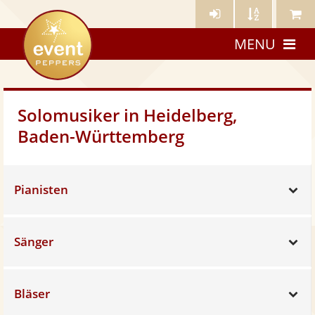
Künstler-
Künstler
Meine
eventpeppers
Login
A-
Künstle
MENU
Z
Solomusiker in Heidelberg,
Baden-Württemberg
Pianisten
Sh
Sänger
Sh
Bläser
Sh