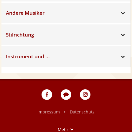
Andere Musiker
Sh
Stilrichtung
Sh
Instrument und ...
Sh
eventpeppers
Blog
eventpeppers
auf
auf
Facebook
Instagram
•
Impressum
Datenschutz
Show
Mehr