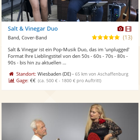
Diese
Di
Salt & Vinegar Duo
Künst
Kü
(13)
5,0
Band, Cover-Band
stellt
ste
von
Salt & Vinegar ist ein Pop-Musik Duo, das im 'unplugged'
Fotos
Vi
5
Format Ihre Lieblingstitel von den 50s - 60s - 70s - 80s -
bereit
ber
Sternen
90s - bis hin zu aktuellen ...
Standort:
Wiesbaden
(DE)
-
65 km von Aschaffenburg
Gage:
€€
(ca. 500 € - 1800 € pro Auftritt)