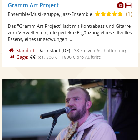
Diese
Di
Gramm Art Project
Künst
Kü
(1)
5,0
Ensemble/Musikgruppe, Jazz-Ensemble
stellt
ste
von
Das "Gramm Art Project" lädt mit Kontrabass und Gitarre
Fotos
Vi
5
zum Verweilen ein, die perfekte Ergänzung eines stilvolles
bereit
ber
Sternen
Essens, eines ungezwungen ...
Standort:
Darmstadt
(DE)
-
38 km von Aschaffenburg
Gage:
€€
(ca. 500 € - 1800 € pro Auftritt)