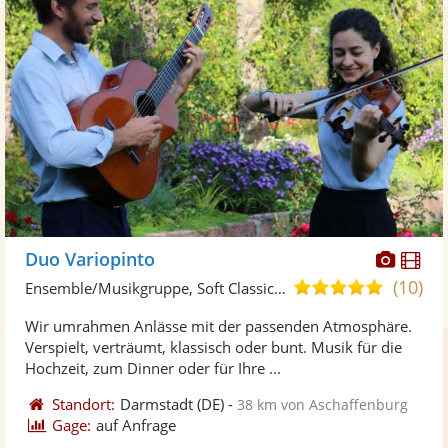
Diese
Di
Duo Variopinto
Künst
Kü
(10)
5,0
Ensemble/Musikgruppe, Soft Classic-Duo
stellt
ste
von
Wir umrahmen Anlässe mit der passenden Atmosphäre.
Fotos
Vi
5
Verspielt, verträumt, klassisch oder bunt. Musik für die
bereit
ber
Sternen
Hochzeit, zum Dinner oder für Ihre ...
Standort:
Darmstadt
(DE)
-
38 km von Aschaffenburg
Gage:
auf Anfrage