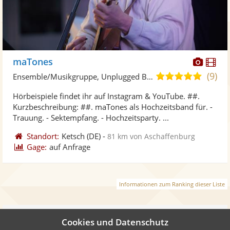
Diese
Di
maTones
Künst
Kü
(9)
5,0
Ensemble/Musikgruppe, Unplugged Band/Akustik Band
stellt
ste
von
Hörbeispiele findet ihr auf Instagram & YouTube. ##.
Fotos
Vi
5
Kurzbeschreibung: ##. maTones als Hochzeitsband für. -
bereit
ber
Sternen
Trauung. - Sektempfang. - Hochzeitsparty. ...
Standort:
Ketsch
(DE)
-
81 km von Aschaffenburg
Gage:
auf Anfrage
Informationen zum Ranking dieser Liste
Weiter
Cookies und Datenschutz