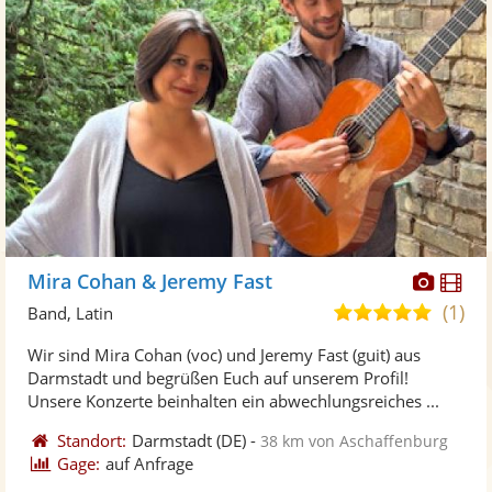
Diese
Di
Mira Cohan & Jeremy Fast
Künst
Kü
(1)
5,0
Band, Latin
stellt
ste
von
Wir sind Mira Cohan (voc) und Jeremy Fast (guit) aus
Fotos
Vi
5
Darmstadt und begrüßen Euch auf unserem Profil!
bereit
ber
Sternen
Unsere Konzerte beinhalten ein abwechlungsreiches ...
Standort:
Darmstadt
(DE)
-
38 km von Aschaffenburg
Gage:
auf Anfrage