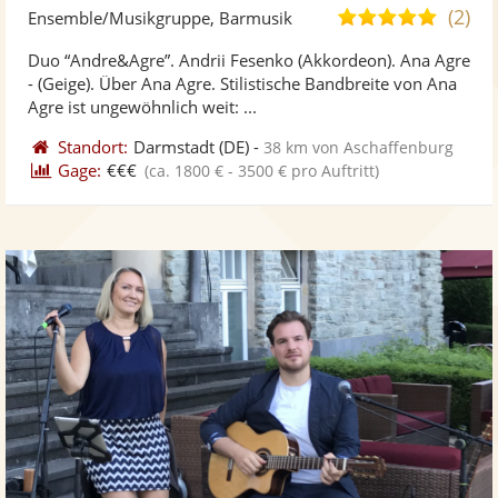
Künst
Kü
(2)
4,9
Ensemble/Musikgruppe, Barmusik
stellt
ste
von
Duo “Andre&Agre”. Andrii Fesenko (Akkordeon). Ana Agre
Fotos
Vi
5
- (Geige). Über Ana Agre. Stilistische Bandbreite von Ana
bereit
ber
Sternen
Agre ist ungewöhnlich weit: ...
Standort:
Darmstadt
(DE)
-
38 km von Aschaffenburg
Gage:
€€€
(ca. 1800 € - 3500 € pro Auftritt)