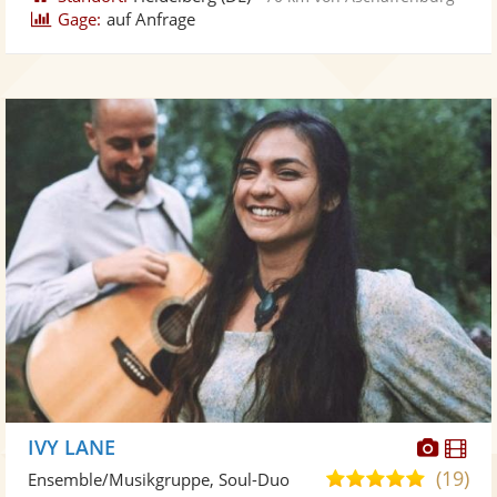
Gage:
auf Anfrage
Diese
Di
IVY LANE
Künst
Kü
(19)
5,0
Ensemble/Musikgruppe, Soul-Duo