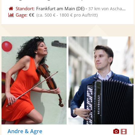
Standort:
Frankfurt am Main
(DE)
-
37 km von Aschaffenburg
Gage:
€€
(ca. 500 € - 1800 € pro Auftritt)
Diese
Di
Andre & Agre