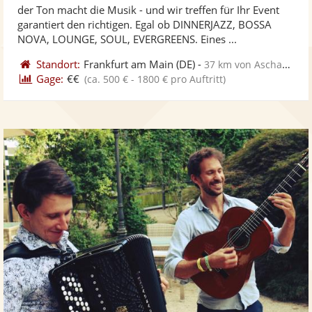
der Ton macht die Musik - und wir treffen für Ihr Event
Fotos
Vi
5
garantiert den richtigen. Egal ob DINNERJAZZ, BOSSA
bereit
ber
Sternen
NOVA, LOUNGE, SOUL, EVERGREENS. Eines ...
Standort:
Frankfurt am Main
(DE)
-
37 km von Aschaffenburg
Gage:
€€
(ca. 500 € - 1800 € pro Auftritt)