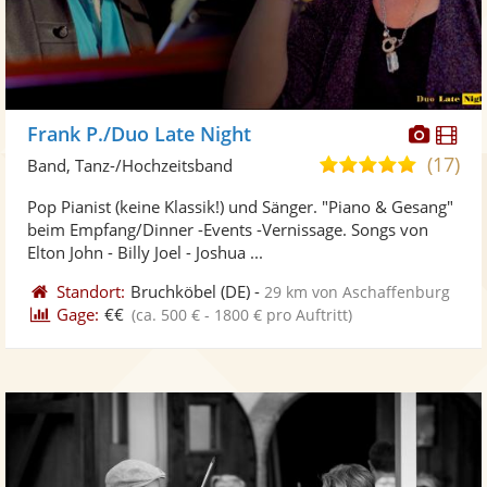
Diese
Di
Frank P./Duo Late Night
Künst
Kü
(17)
5,0
Band, Tanz-/Hochzeitsband
stellt
ste
von
Pop Pianist (keine Klassik!) und Sänger. "Piano & Gesang"
Fotos
Vi
5
beim Empfang/Dinner -Events -Vernissage. Songs von
bereit
ber
Sternen
Elton John - Billy Joel - Joshua ...
Standort:
Bruchköbel
(DE)
-
29 km von Aschaffenburg
Gage:
€€
(ca. 500 € - 1800 € pro Auftritt)