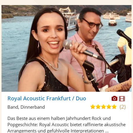
Diese
Di
Royal Acoustic Frankfurt / Duo
Künst
Kü
(2)
5,0
Band, Dinnerband
stellt
ste
von
Das Beste aus einem halben Jahrhundert Rock und
Fotos
Vi
5
Popgeschichte: Royal Acoustic bietet raffinierte akustische
bereit
ber
Sternen
Arrangements und gefühlvolle Interpretationen ...