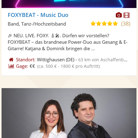
Diese
Di
FOXYBEAT - Music Duo
Künst
Kü
(38)
5,0
Band, Tanz-/Hochzeitsband
stellt
ste
von
🎉 NEU. LIVE. FOXY. 🎸🎤. Dürfen wir vorstellen?
Fotos
Vi
5
FOXYBEAT – das brandneue Power-Duo aus Gesang & E-
bereit
ber
Sternen
Gitarre! Katjana & Dominik bringen die ...
Standort:
Wittighausen
(DE)
-
63 km von Aschaffenburg
Gage:
€€
(ca. 500 € - 1800 € pro Auftritt)