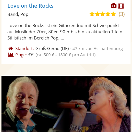
Diese
Di
Love on the Rocks
Künst
Kü
(3)
4,9
Band, Pop
stellt
ste
von
Love on the Rocks ist ein Gitarrenduo mit Schwerpunkt
Fotos
Vi
5
auf Musik der 70er, 80er, 90er bis hin zu aktuellen Titeln.
bereit
ber
Sternen
Stilistisch im Bereich Pop, ...
Standort:
Groß-Gerau
(DE)
-
47 km von Aschaffenburg
Gage:
€€
(ca. 500 € - 1800 € pro Auftritt)