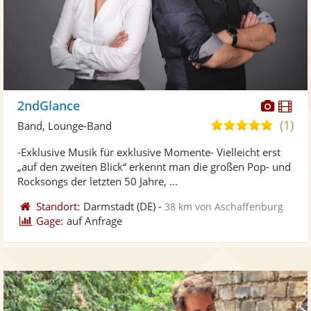
Diese
Di
2ndGlance
Künst
Kü
(1)
5,0
Band, Lounge-Band
stellt
ste
von
-Exklusive Musik für exklusive Momente- Vielleicht erst
Fotos
Vi
5
„auf den zweiten Blick“ erkennt man die großen Pop- und
bereit
ber
Sternen
Rocksongs der letzten 50 Jahre, ...
Standort:
Darmstadt
(DE)
-
38 km von Aschaffenburg
Gage:
auf Anfrage