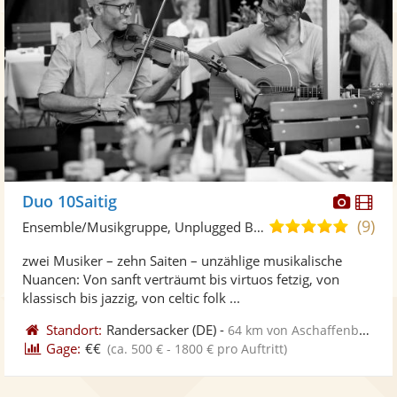
Diese
Di
Duo 10Saitig
Künst
Kü
(9)
5,0
Ensemble/Musikgruppe, Unplugged Band/Akustik Band
stellt
ste
von
zwei Musiker – zehn Saiten – unzählige musikalische
Fotos
Vi
5
Nuancen: Von sanft verträumt bis virtuos fetzig, von
bereit
ber
Sternen
klassisch bis jazzig, von celtic folk ...
Standort:
Randersacker
(DE)
-
64 km von Aschaffenburg
Gage:
€€
(ca. 500 € - 1800 € pro Auftritt)