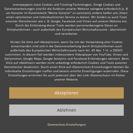
eventpeppers nutzt Cookies und Tracking-Technologien. Einige Cookies und
Datenverarbeitungen sind für die Funktion unserer Website zwingend erforderlich (z. B.
um Künstler im Künstlerkorb "Meine Künstler" zu sammeln), andere helfen uns, Ihnen
einen optimierten und individualisierten Service zu bieten. Wir binden so auch Tools
externer Dienstleister wie z. B. Google, Facebook und Vimeo auf unserer Website ein.
Durch die Einbindung dieser Tools werden personenbezogene Daten an
Auch interessant:
Drittplattformen - auch außerhalb des Europäischen Wirtschaftsraums - übermittelt
und verarbeitet.
Klicken Sie bitte auf «Akzeptieren», wenn Sie mit der Verwendung aller Cookies
einverstanden sind und in die Datenverarbeitung durch Drittplattformen auch
Irish Folk
Country
Salonmusik-Ensemble
Klassik-E
außerhalb des Europäischen Wirtschaftsraums nach Art. 49 Abs. 1 lit. a DSGVO
zustimmen. In diesem Fall werden insbesondere Videoplayer von YouTube, Vimeo und
Dailymotion, Google Maps, Google Analytics und Facebook-Einbindungen aktiviert. Beim
Klick auf «Ablehnen» werden nicht unbedingt erforderlich Cookies und Tools externer
Dienstleister deaktiviert. Durch einen Klick auf «Datenschutz-Einstellungen» können Sie
individuelle Einstellungen treffen und bereits erteilte Einwilligungen widerrufen. Diese
Einstellungen erreichen Sie auch jederzeit über den Link «Datenschutz» im Footer
unserer Website.
Wie funktioniert's?
Akzeptieren
1. Kostenlos anfragen
Starten Sie mit dem Button 'Kostenlos anfragen' eine Anfrage an die für
Ablehnen
Sie interessanten Bands - also z. B. bestimmte Akustik Duos. Diesen
Button finden Sie auf den jeweiligen Künstler-Profil-Seiten der Musiker.
Datenschutz-Einstellungen
2. Angebote erhalten & Details besprechen