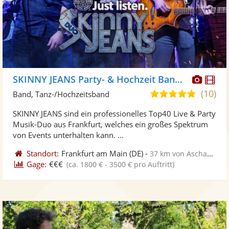
Diese
Di
SKINNY JEANS Party- & Hochzeit Band & DJ
Künst
Kü
(10)
5,0
Band, Tanz-/Hochzeitsband
stellt
ste
von
SKINNY JEANS sind ein professionelles Top40 Live & Party
Fotos
Vi
5
Musik-Duo aus Frankfurt, welches ein großes Spektrum
bereit
ber
Sternen
von Events unterhalten kann. ...
Standort:
Frankfurt am Main
(DE)
-
37 km von Aschaffenburg
Gage:
€€€
(ca. 1800 € - 3500 € pro Auftritt)