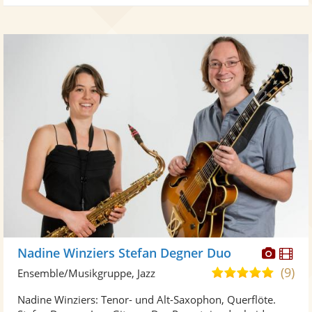
Diese
Di
Nadine Winziers Stefan Degner Duo
Künst
Kü
(9)
5,0
Ensemble/Musikgruppe, Jazz
stellt
ste
von
Nadine Winziers: Tenor- und Alt-Saxophon, Querflöte.
Fotos
Vi
5