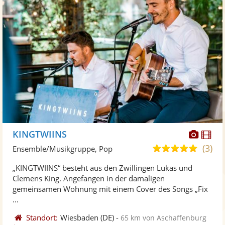
Diese
Di
KINGTWIINS
Künst
Kü
(3)
5,0
Ensemble/Musikgruppe, Pop
stellt
ste
von
„KINGTWIINS“ besteht aus den Zwillingen Lukas und
Fotos
Vi
5
Clemens King. Angefangen in der damaligen
bereit
ber
Sternen
gemeinsamen Wohnung mit einem Cover des Songs „Fix
...
Standort:
Wiesbaden
(DE)
-
65 km von Aschaffenburg