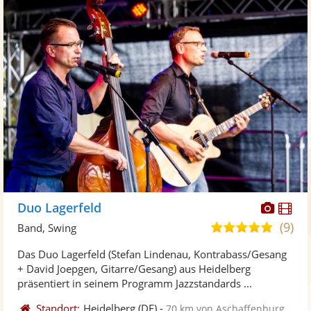
Diese
Di
Duo Lagerfeld
Künst
Kü
(9)
5,0
Band, Swing
stellt
ste
von
Das Duo Lagerfeld (Stefan Lindenau, Kontrabass/Gesang
Fotos
Vi
5
+ David Joepgen, Gitarre/Gesang) aus Heidelberg
bereit
ber
Sternen
präsentiert in seinem Programm Jazzstandards ...
Standort:
Heidelberg
(DE)
-
70 km von Aschaffenburg