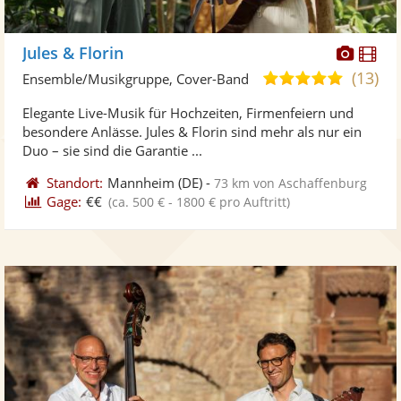
Diese
Di
Jules & Florin
Künst
Kü
(13)
5,0
Ensemble/Musikgruppe, Cover-Band
stellt
ste
von
Elegante Live-Musik für Hochzeiten, Firmenfeiern und
Fotos
Vi
5
besondere Anlässe. Jules & Florin sind mehr als nur ein
bereit
ber
Sternen
Duo – sie sind die Garantie ...
Standort:
Mannheim
(DE)
-
73 km von Aschaffenburg
Gage:
€€
(ca. 500 € - 1800 € pro Auftritt)