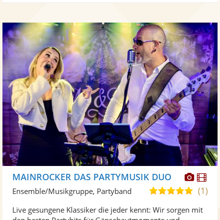
Diese
Di
MAINROCKER DAS PARTYMUSIK DUO
Künst
Kü
(1)
5,0
Ensemble/Musikgruppe, Partyband
stellt
ste
von
Live gesungene Klassiker die jeder kennt: Wir sorgen mit
Fotos
Vi
5
den besten Partyhits für Gänsehautmomente und