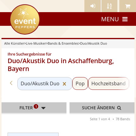
Künstler-
Künstler
Meine
eventpeppers
Login
A-
Künstle
MENU
Z
Alle Künstler
>
Live-Musiker
>
Bands & Ensembles
>
Duo/Akustik Duo
Ihre Suchergebnisse für
Duo/Akustik Duo in Aschaffenburg,
Bayern
Zurück zu «Bands & Ensembles»
Kategorie «Duo/Akustik Duo»
Duo/Akustik Duo
Pop
Hochzeitsband
S
1
FILTER
SUCHE ÄNDERN
Seite 1 von 4
78 Bands