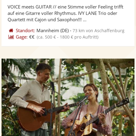
stellt
ste
von
VOICE meets GUITAR // eine Stimme voller Feeling trifft
Fotos
Vi
5
auf eine Gitarre voller Rhythmus. IVY LANE Trio oder
bereit
ber
Sternen
Quartett mit Cajon und Saxophon!!! ...
Standort:
Mannheim
(DE)
-
73 km von Aschaffenburg
Gage:
€€
(ca. 500 € - 1800 € pro Auftritt)