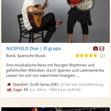
Diese
Di
NICEFIELD Duo | El grupo
Künst
Kü
(2)
4,8
Band, Spanische Musik
stellt
ste
von
Eine musikalische Reise mit feurigen Rhythmen und
Fotos
Vi
5
gefühlvollen Melodien, durch Spanien und Lateinamerika.
bereit
ber
Sternen
Lassen Sie sich von natürlichen Energien ...
Standort:
Groß-Gerau
(DE)
-
47 km von Aschaffenburg
Gage:
€€
(ca. 500 € - 1800 € pro Auftritt)