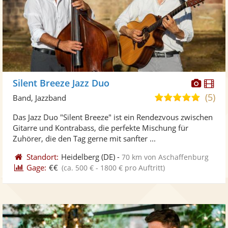
Diese
Di
Silent Breeze Jazz Duo
Künst
Kü
(5)
5,0
Band, Jazzband
stellt
ste
von
Das Jazz Duo "Silent Breeze" ist ein Rendezvous zwischen
Fotos
Vi
5
Gitarre und Kontrabass, die perfekte Mischung für
bereit
ber
Sternen
Zuhörer, die den Tag gerne mit sanfter ...
Standort:
Heidelberg
(DE)
-
70 km von Aschaffenburg
Gage:
€€
(ca. 500 € - 1800 € pro Auftritt)