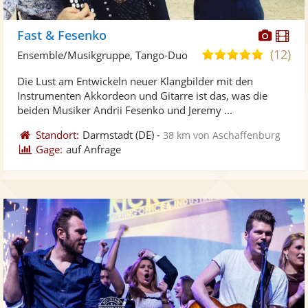
Diese
Di
Fast & Fesenko
Künst
Kü
(12)
5,0
Ensemble/Musikgruppe, Tango-Duo
stellt
ste
von
Die Lust am Entwickeln neuer Klangbilder mit den
Fotos
Vi
5
Instrumenten Akkordeon und Gitarre ist das, was die
bereit
ber
Sternen
beiden Musiker Andrii Fesenko und Jeremy ...
Standort:
Darmstadt
(DE)
-
38 km von Aschaffenburg
Gage:
auf Anfrage