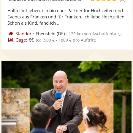
ste
von
Hallo ihr Lieben, ich bin euer Partner für Hochzeiten und
Fo
5
Events aus Franken und für Franken. Ich liebe Hochzeiten.
ber
Sternen
Schon als Kind, fand ich ...
Standort:
Ebensfeld
(DE)
-
129 km von Aschaffenburg
Gage:
€€
(ca. 500 € - 1800 € pro Auftritt)