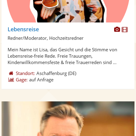
Diese
Di
Lebensreise
Künst
Kü
Redner/Moderator, Hochzeitsredner
stellt
ste
Mein Name ist Lisa, das Gesicht und die Stimme von
Fotos
Vi
Lebensreise-freie Rede. Freie Trauungen,
bereit
ber
Kinderwillkommensfeste & freie Trauerreden sind ...
Standort:
Aschaffenburg
(DE)
Gage:
auf Anfrage