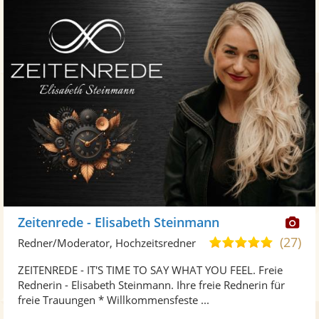
Di
Zeitenrede - Elisabeth Steinmann
Kü
(27)
5,0
Redner/Moderator, Hochzeitsredner
ste
von
ZEITENREDE - IT'S TIME TO SAY WHAT YOU FEEL. Freie
Fo
5
Rednerin - Elisabeth Steinmann. Ihre freie Rednerin für
ber
Sternen
freie Trauungen * Willkommensfeste ...