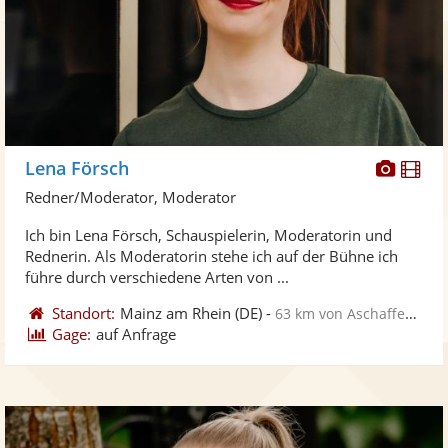
Diese
Di
Lena Försch
Künst
Kü
Redner/Moderator, Moderator
stellt
ste
Ich bin Lena Försch, Schauspielerin, Moderatorin und
Fotos
Vi
Rednerin. Als Moderatorin stehe ich auf der Bühne ich
bereit
ber
führe durch verschiedene Arten von ...
Standort:
Mainz am Rhein
(DE)
-
63 km von Aschaffenburg
Gage:
auf Anfrage