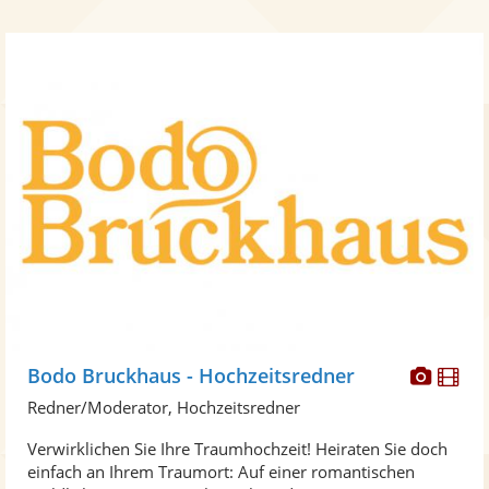
Diese
Di
Bodo Bruckhaus - Hochzeitsredner
Künst
Kü
Redner/Moderator, Hochzeitsredner
stellt
ste
Verwirklichen Sie Ihre Traumhochzeit! Heiraten Sie doch
Fotos
Vi
einfach an Ihrem Traumort: Auf einer romantischen
bereit
ber