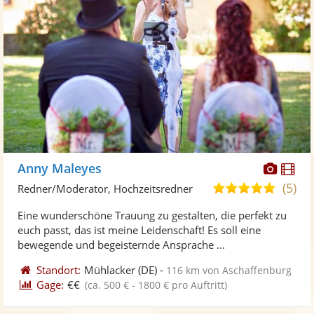
Diese
Di
Anny Maleyes
Künst
Kü
(5)
5,0
Redner/Moderator, Hochzeitsredner
stellt
ste
von
Eine wunderschöne Trauung zu gestalten, die perfekt zu
Fotos
Vi
5
euch passt, das ist meine Leidenschaft! Es soll eine
bereit
ber
Sternen
bewegende und begeisternde Ansprache ...
Standort:
Mühlacker
(DE)
-
116 km von Aschaffenburg
Gage:
€€
(ca. 500 € - 1800 € pro Auftritt)