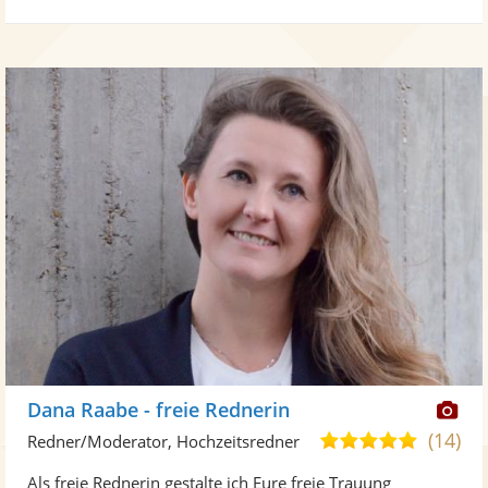
Di
Dana Raabe - freie Rednerin
Kü
(14)
4,9
Redner/Moderator, Hochzeitsredner
ste
von
Als freie Rednerin gestalte ich Eure freie Trauung