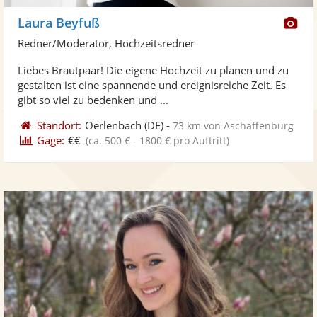
Di
Laura Beyfuß
Kü
Redner/Moderator, Hochzeitsredner
ste
Liebes Brautpaar! Die eigene Hochzeit zu planen und zu
Fo
gestalten ist eine spannende und ereignisreiche Zeit. Es
ber
gibt so viel zu bedenken und ...
Standort:
Oerlenbach
(DE)
-
73 km von Aschaffenburg
Gage:
€€
(ca. 500 € - 1800 € pro Auftritt)