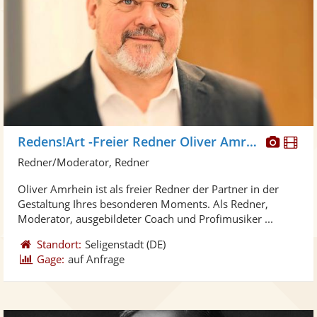
Diese
Di
Redens!Art -Freier Redner Oliver Amrhein
Künst
Kü
Redner/Moderator, Redner
stellt
ste
Oliver Amrhein ist als freier Redner der Partner in der
Fotos
Vi
Gestaltung Ihres besonderen Moments. Als Redner,
bereit
ber
Moderator, ausgebildeter Coach und Profimusiker ...
Standort:
Seligenstadt
(DE)
Gage:
auf Anfrage