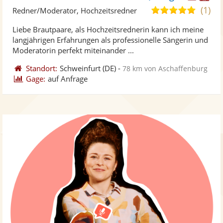
Künst
Kü
(1)
5,0
Redner/Moderator, Hochzeitsredner
stellt
ste
von
Liebe Brautpaare, als Hochzeitsrednerin kann ich meine
Fotos
Vi
5
langjährigen Erfahrungen als professionelle Sängerin und
bereit
ber
Sternen
Moderatorin perfekt miteinander ...
Standort:
Schweinfurt
(DE)
-
78 km von Aschaffenburg
Gage:
auf Anfrage