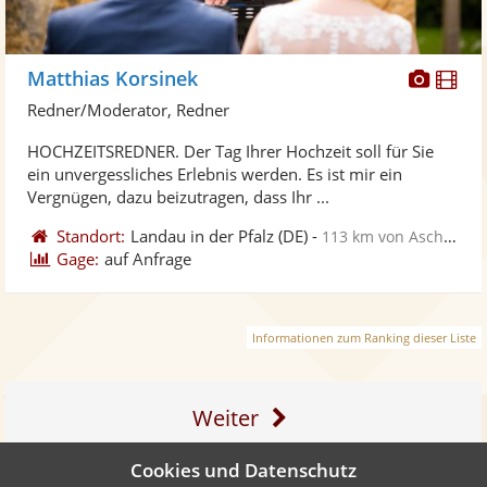
Diese
Di
Matthias Korsinek
Künst
Kü
Redner/Moderator, Redner
stellt
ste
HOCHZEITSREDNER. Der Tag Ihrer Hochzeit soll für Sie
Fotos
Vi
ein unvergessliches Erlebnis werden. Es ist mir ein
bereit
ber
Vergnügen, dazu beizutragen, dass Ihr ...
Standort:
Landau in der Pfalz
(DE)
-
113 km von Aschaffenburg
Gage:
auf Anfrage
Informationen zum Ranking dieser Liste
Weiter
Cookies und Datenschutz