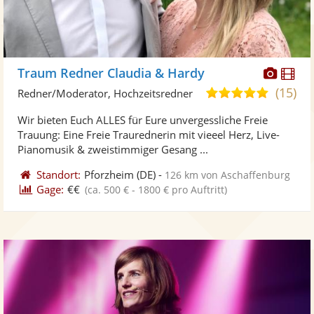
Diese
Di
Traum Redner Claudia & Hardy
Künst
Kü
(15)
5,0
Redner/Moderator, Hochzeitsredner
stellt
ste
von
Wir bieten Euch ALLES für Eure unvergessliche Freie
Fotos
Vi
5
Trauung: Eine Freie Traurednerin mit vieeel Herz, Live-
bereit
ber
Sternen
Pianomusik & zweistimmiger Gesang ...
Standort:
Pforzheim
(DE)
-
126 km von Aschaffenburg
Gage:
€€
(ca. 500 € - 1800 € pro Auftritt)