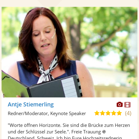
Diese
Di
Antje Stiemerling
Künst
Kü
(4)
4,8
Redner/Moderator, Keynote Speaker
stellt
ste
von
"Worte öffnen Horizonte. Sie sind die Brücke zum Herzen
Fotos
Vi
5
und der Schlüssel zur Seele.". Freie Trauung ֍
bereit
ber
Sternen
Deutschland, Schweiz. Ich bin Eure Hochzeitsrednerin ...