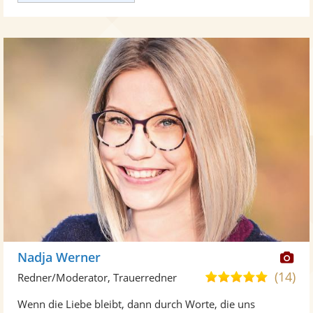
Di
Nadja Werner
Kü
(14)
5,0
Redner/Moderator, Trauerredner
ste
von
Wenn die Liebe bleibt, dann durch Worte, die uns
Fo
5