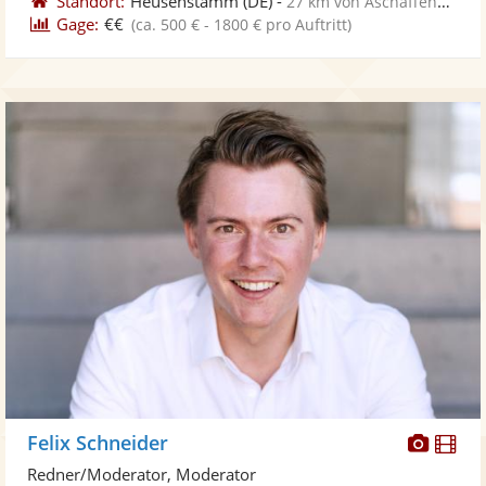
Standort:
Heusenstamm
(DE)
-
27 km von Aschaffenburg
Gage:
€€
(ca. 500 € - 1800 € pro Auftritt)
Diese
Di
Felix Schneider
Künst
Kü
Redner/Moderator, Moderator