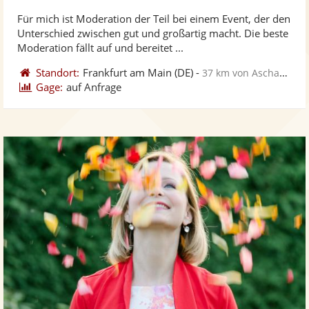
stellt
ste
Für mich ist Moderation der Teil bei einem Event, der den
Fotos
Vi
Unterschied zwischen gut und großartig macht. Die beste
bereit
ber
Moderation fällt auf und bereitet ...
Standort:
Frankfurt am Main
(DE)
-
37 km von Aschaffenburg
Gage:
auf Anfrage