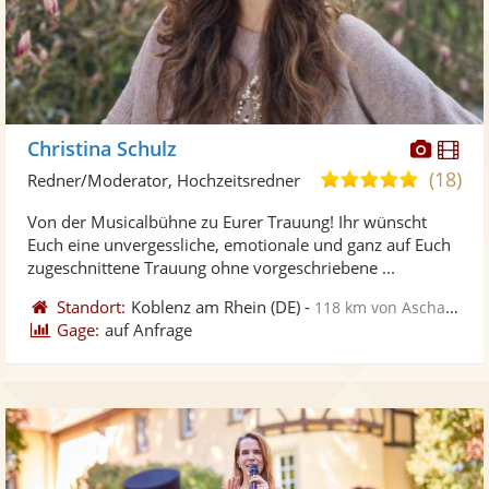
Diese
Di
Christina Schulz
Künst
Kü
(18)
5,0
Redner/Moderator, Hochzeitsredner
stellt
ste
von
Von der Musicalbühne zu Eurer Trauung! Ihr wünscht
Fotos
Vi
5
Euch eine unvergessliche, emotionale und ganz auf Euch
bereit
ber
Sternen
zugeschnittene Trauung ohne vorgeschriebene ...
Standort:
Koblenz am Rhein
(DE)
-
118 km von Aschaffenburg
Gage:
auf Anfrage