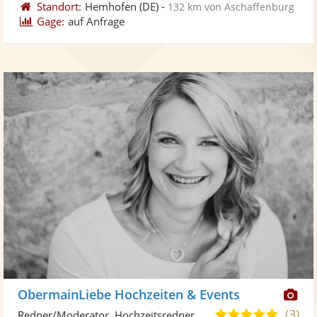
Standort:
Hemhofen
(DE)
-
132 km von Aschaffenburg
Gage:
auf Anfrage
Di
ObermainLiebe Hochzeiten & Events
Kü
(3)
5,0
Redner/Moderator, Hochzeitsredner