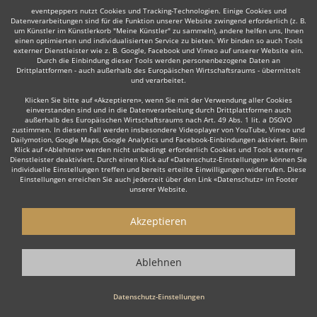
eventpeppers nutzt Cookies und Tracking-Technologien. Einige Cookies und
Datenverarbeitungen sind für die Funktion unserer Website zwingend erforderlich (z. B.
Auch interessant:
um Künstler im Künstlerkorb "Meine Künstler" zu sammeln), andere helfen uns, Ihnen
einen optimierten und individualisierten Service zu bieten. Wir binden so auch Tools
externer Dienstleister wie z. B. Google, Facebook und Vimeo auf unserer Website ein.
Durch die Einbindung dieser Tools werden personenbezogene Daten an
Drittplattformen - auch außerhalb des Europäischen Wirtschaftsraums - übermittelt
und verarbeitet.
Trompeter
Trauerredner
Dudelsackspieler
Modera
Klicken Sie bitte auf «Akzeptieren», wenn Sie mit der Verwendung aller Cookies
einverstanden sind und in die Datenverarbeitung durch Drittplattformen auch
außerhalb des Europäischen Wirtschaftsraums nach Art. 49 Abs. 1 lit. a DSGVO
zustimmen. In diesem Fall werden insbesondere Videoplayer von YouTube, Vimeo und
Dailymotion, Google Maps, Google Analytics und Facebook-Einbindungen aktiviert. Beim
Klick auf «Ablehnen» werden nicht unbedingt erforderlich Cookies und Tools externer
Dienstleister deaktiviert. Durch einen Klick auf «Datenschutz-Einstellungen» können Sie
Wie funktioniert's?
individuelle Einstellungen treffen und bereits erteilte Einwilligungen widerrufen. Diese
Einstellungen erreichen Sie auch jederzeit über den Link «Datenschutz» im Footer
unserer Website.
1. Kostenlos anfragen
Starten Sie mit dem Button 'Kostenlos anfragen' eine Anfrage an die für
Akzeptieren
Sie interessanten Moderatoren - also z. B. bestimmte Redner. Diesen
Button finden Sie auf den jeweiligen Künstler-Profil-Seiten der Redner.
Ablehnen
2. Angebote erhalten & Details besprechen
Datenschutz-Einstellungen
Sie erhalten Angebote Ihrer angefragten Redner. Nutzen Sie die
Funktionen der eventpeppers-Plattform oder telefonieren Sie direkt mit