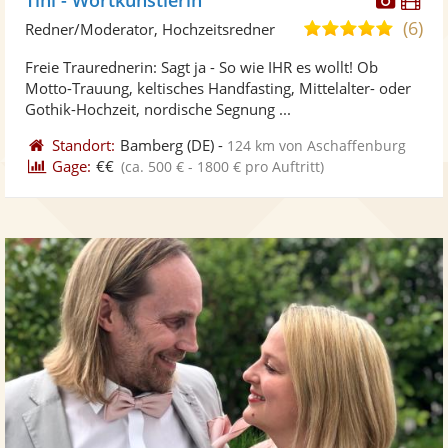
Künst
Kü
(6)
5,0
Redner/Moderator, Hochzeitsredner
stellt
ste
von
Freie Traurednerin: Sagt ja - So wie IHR es wollt! Ob
Fotos
Vi
5
Motto-Trauung, keltisches Handfasting, Mittelalter- oder
bereit
ber
Sternen
Gothik-Hochzeit, nordische Segnung ...
Standort:
Bamberg
(DE)
-
124 km von Aschaffenburg
Gage:
€€
(ca. 500 € - 1800 € pro Auftritt)