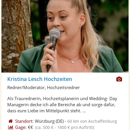
Di
Kristina Lesch Hochzeiten
Kü
Redner/Moderator, Hochzeitsredner
ste
Als Traurednerin, Hochzeitsplanerin und Wedding- Day
Fo
Managerin decke ich alle Bereiche ab und sorge dafür,
ber
dass eure Liebe im Mittelpunkt steht. ...
Standort:
Würzburg
(DE)
-
60 km von Aschaffenburg
Gage:
€€
(ca. 500 € - 1800 € pro Auftritt)