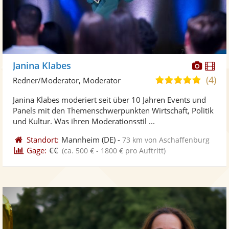
Diese
Di
Janina Klabes
Künst
Kü
(4)
5,0
Redner/Moderator, Moderator
stellt
ste
von
Janina Klabes moderiert seit über 10 Jahren Events und
Fotos
Vi
5
Panels mit den Themenschwerpunkten Wirtschaft, Politik
bereit
ber
Sternen
und Kultur. Was ihren Moderationsstil ...
Standort:
Mannheim
(DE)
-
73 km von Aschaffenburg
Gage:
€€
(ca. 500 € - 1800 € pro Auftritt)