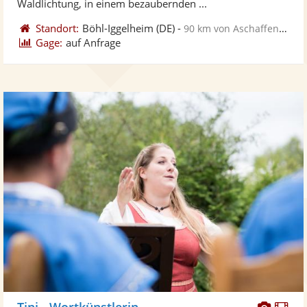
Waldlichtung, in einem bezaubernden ...
Standort:
Böhl-Iggelheim
(DE)
-
90 km von Aschaffenburg
Gage:
auf Anfrage
Diese
Di
Tini - Wortkünstlerin