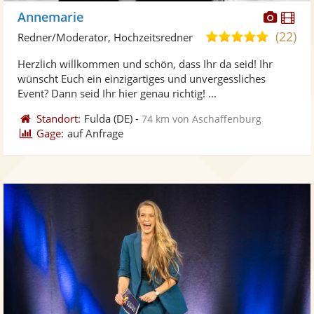
Diese
Di
Annemarie
Künst
Kü
(22)
5,0
Redner/Moderator, Hochzeitsredner
stellt
ste
von
Herzlich willkommen und schön, dass Ihr da seid! Ihr
Fotos
Vi
5
wünscht Euch ein einzigartiges und unvergessliches
bereit
ber
Sternen
Event? Dann seid Ihr hier genau richtig! ...
Standort:
Fulda
(DE)
-
74 km von Aschaffenburg
Gage:
auf Anfrage