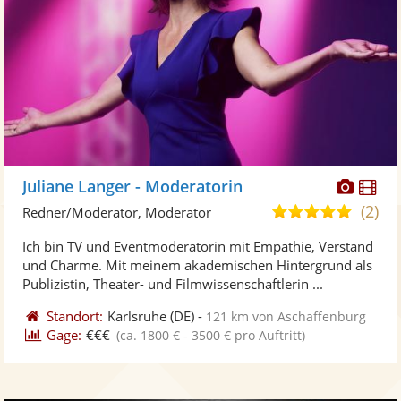
Diese
Di
Juliane Langer - Moderatorin
Künst
Kü
(2)
4,9
Redner/Moderator, Moderator
stellt
ste
von
Ich bin TV und Eventmoderatorin mit Empathie, Verstand
Fotos
Vi
5
und Charme. Mit meinem akademischen Hintergrund als
bereit
ber
Sternen
Publizistin, Theater- und Filmwissenschaftlerin ...
Standort:
Karlsruhe
(DE)
-
121 km von Aschaffenburg
Gage:
€€€
(ca. 1800 € - 3500 € pro Auftritt)