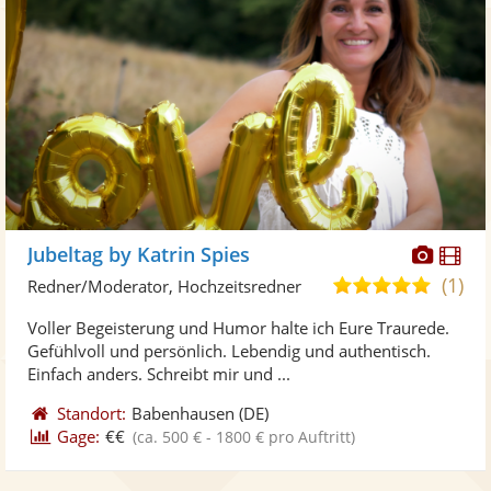
Diese
Di
Jubeltag by Katrin Spies
Künst
Kü
(1)
5,0
Redner/Moderator, Hochzeitsredner
stellt
ste
von
Voller Begeisterung und Humor halte ich Eure Traurede.
Fotos
Vi
5
Gefühlvoll und persönlich. Lebendig und authentisch.
bereit
ber
Sternen
Einfach anders. Schreibt mir und ...
Standort:
Babenhausen
(DE)
Gage:
€€
(ca. 500 € - 1800 € pro Auftritt)