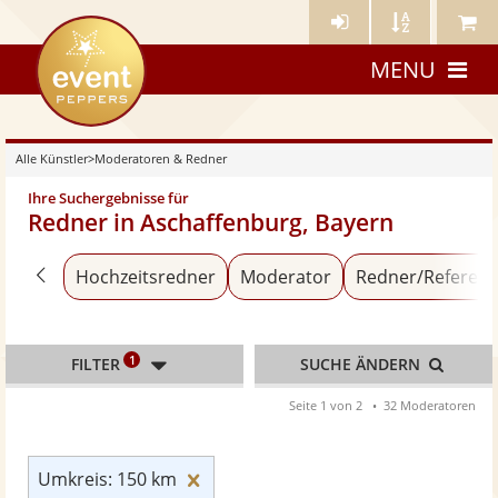
Künstler-
Künstler
Meine
eventpeppers
Login
A-
Künstle
MENU
Z
Alle Künstler
>
Moderatoren & Redner
Ihre Suchergebnisse für
Redner in Aschaffenburg, Bayern
Zurück zu «Alle Künstler»
Hochzeitsredner
Moderator
Redner/Referent
1
FILTER
SUCHE ÄNDERN
Seite 1 von 2
32 Moderatoren
Umkreis: 150 km zurücksetzen
Umkreis: 150 km