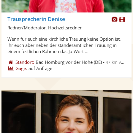
Diese
Di
Trausprecherin Denise
Künst
Kü
Redner/Moderator, Hochzeitsredner
stellt
ste
Wenn für euch eine kirchliche Trauung keine Option ist,
Fotos
Vi
ihr euch aber neben der standesamtlichen Trauung in
bereit
ber
einem festlichen Rahmen das Ja-Wort ...
Standort:
Bad Homburg vor der Höhe
(DE)
-
47 km von Aschaffenburg
Gage:
auf Anfrage