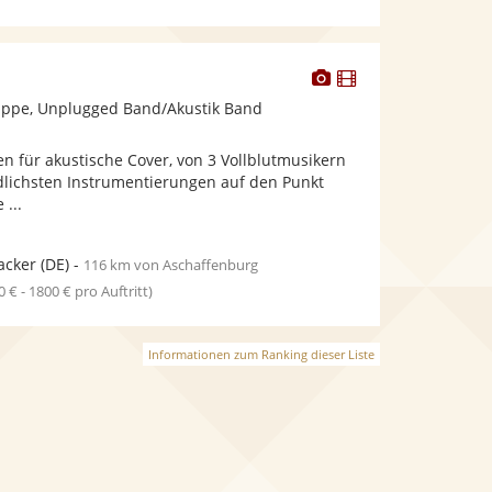
Dieser
Dieser
Künstler
Künstler
ppe, Unplugged Band/Akustik Band
stellt
stellt
Fotos
Videos
n für akustische Cover, von 3 Vollblutmusikern
bereit.
bereit.
dlichsten Instrumentierungen auf den Punkt
 ...
acker
(DE)
-
116 km von Aschaffenburg
0 € - 1800 € pro Auftritt)
Informationen zum Ranking dieser Liste