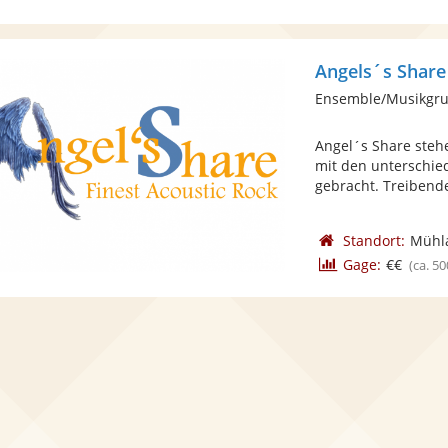
Angels´s Share
Ensemble/Musikgru
Angel´s Share stehe
mit den unterschie
gebracht. Treibende
Standort:
Mühl
Gage:
€€
(ca. 50