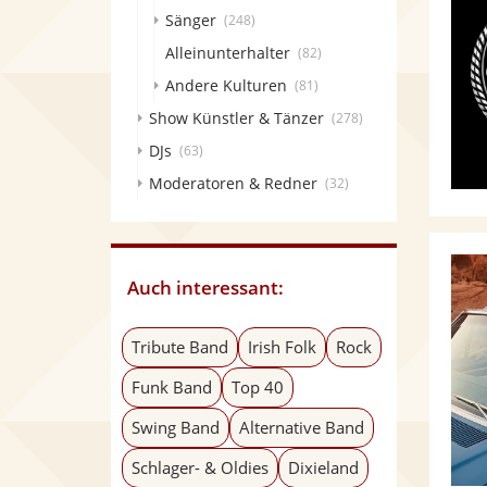
Sänger
(248)
Alleinunterhalter
(82)
Andere Kulturen
(81)
Show Künstler & Tänzer
(278)
DJs
(63)
Moderatoren & Redner
(32)
Auch interessant:
Tribute Band
Irish Folk
Rock
Funk Band
Top 40
Swing Band
Alternative Band
Schlager- & Oldies
Dixieland