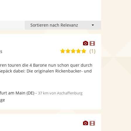
Dieser
Dieser
Künstler
Künstler
(1)
5,0
ts
stellt
stellt
von
Fotos
Videos
ahren touren die 4 Barone nun schon quer durch
5
bereit.
bereit.
epäck dabei: Die originalen Rickenbacker- und
Sternen
furt am Main
(DE)
-
37 km von Aschaffenburg
age
Dieser
Dieser
Künstler
Künstler