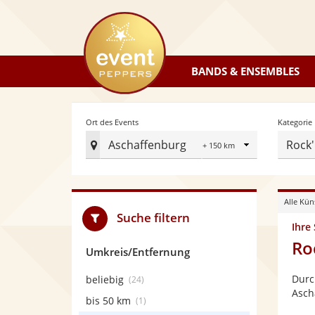
eventpeppers
BANDS & ENSEMBLES
Radius
Ort des Events
Kategorie
Aschaffenburg
Rock'
Ort
des
Events
Alle Kün
festlegen
Suche filtern
Ihre
Ro
Umkreis/Entfernung
Durc
beliebig
(24)
Asch
bis 50 km
(1)