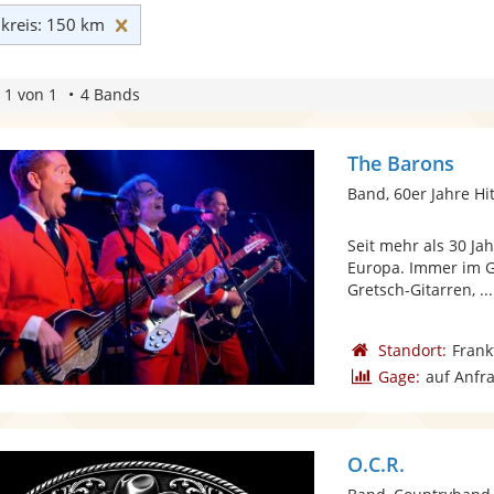
Umkreis: 150 km zurücksetzen
reis: 150 km
 1 von 1
4 Bands
The Barons
Band, 60er Jahre Hi
Seit mehr als 30 J
Europa. Immer im G
Gretsch-Gitarren, ...
Standort:
Frank
Gage:
auf Anfr
O.C.R.