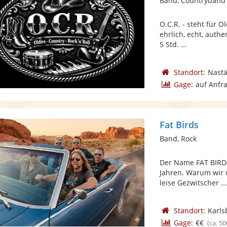
Band, Countryband
O.C.R. - steht für O
ehrlich, echt, authe
5 Std. ...
Standort:
Nastä
Gage:
auf Anfr
Fat Birds
Band, Rock
Der Name FAT BIRDS
Jahren. Warum wir u
leise Gezwitscher ..
Standort:
Karls
Gage:
€€
(ca. 50