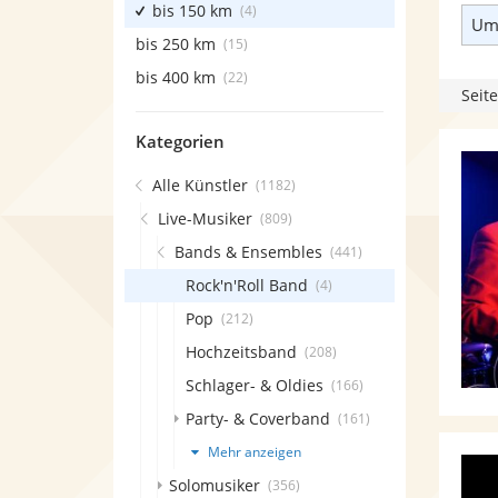
bis 150 km
(4)
Umk
bis 250 km
(15)
bis 400 km
(22)
Seite
Kategorien
Alle Künstler
(1182)
Live-Musiker
(809)
Bands & Ensembles
(441)
Rock'n'Roll Band
(4)
Pop
(212)
Hochzeitsband
(208)
Schlager- & Oldies
(166)
Party- & Coverband
(161)
Mehr anzeigen
Solomusiker
(356)