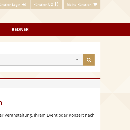
ünstler-Login
Künstler A-Z
Meine Künstler
REDNER
Künstler
finden
n
er Veranstaltung, Ihrem Event oder Konzert nach