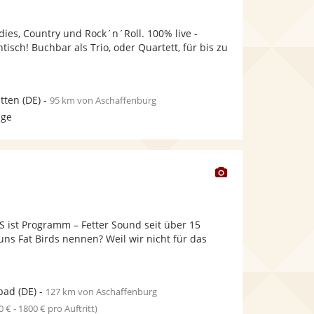
stellt
stellt
Fotos
Videos
ldies, Country und Rock´n´Roll. 100% live -
bereit.
bereit.
ntisch! Buchbar als Trio, oder Quartett, für bis zu
tten
(DE)
-
95 km von Aschaffenburg
age
Dieser
Künstler
stellt
Fotos
 ist Programm – Fetter Sound seit über 15
bereit.
ns Fat Birds nennen? Weil wir nicht für das
.
bad
(DE)
-
127 km von Aschaffenburg
0 € - 1800 € pro Auftritt)