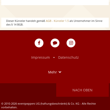
w
o
h
w
o
Dieser Künstler handelt gemäß
AGB - Künstler 1.5
als Unternehmer im Sinne
des § 14 BGB.
w
eventpeppers
Blog
eventpeppers
auf
auf
Facebook
Instagram
•
Impressum
Datenschutz
Show
Mehr
NACH OBEN
© 2010-2026 eventpeppers UG (haftungsbeschränkt) & Co. KG - Alle Rechte
vorbehalten.