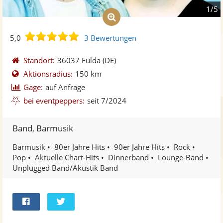
1/5
5,0
5,0
3 Bewertungen
von
5
Standort:
36037 Fulda
(DE)
Sternen
Aktionsradius:
150 km
Gage:
auf Anfrage
bei eventpeppers:
seit 7/2024
Band, Barmusik
Barmusik
80er Jahre Hits
90er Jahre Hits
Rock
Pop
Aktuelle Chart-Hits
Dinnerband
Lounge-Band
Unplugged Band/Akustik Band
Bei
Twittern