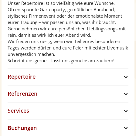
Unser Repertoire ist so vielfältig wie eure Wünsche.
Ob entspannte Gartenparty, gemütlicher Barabend,
stylisches Firmenevent oder der emotionalste Moment
eurer Trauung – wir passen uns an, was ihr braucht.
Gerne nehmen wir eure persönlichen Lieblingssongs mit
rein, damit es wirklich euer Abend wird.
Wir freuen uns riesig, wenn wir Teil eures besonderen
Tages werden dürfen und eure Feier mit echter Livemusik
unvergesslich machen.
Schreibt uns gerne – lasst uns gemeinsam zaubern!
Repertoire
S
Referenzen
h
S
Services
o
h
S
w
Buchungen
o
h
S