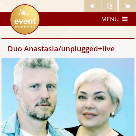
Künstler-
Künstler
Meine
eventpeppers
Login
A-
Künstle
MENU
Z
Duo Anastasia/unplugged+live