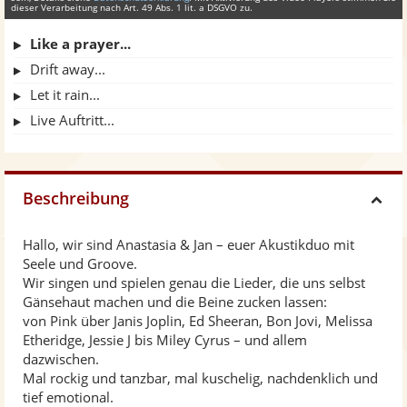
dieser Verarbeitung nach Art. 49 Abs. 1 lit. a DSGVO zu.
Like a prayer...
Drift away...
Let it rain...
Live Auftritt...
Beschreibung
H
Hallo, wir sind Anastasia & Jan – euer Akustikduo mit
i
Seele und Groove.
Wir singen und spielen genau die Lieder, die uns selbst
d
Gänsehaut machen und die Beine zucken lassen:
von Pink über Janis Joplin, Ed Sheeran, Bon Jovi, Melissa
Etheridge, Jessie J bis Miley Cyrus – und allem
e
dazwischen.
Mal rockig und tanzbar, mal kuschelig, nachdenklich und
tief emotional.