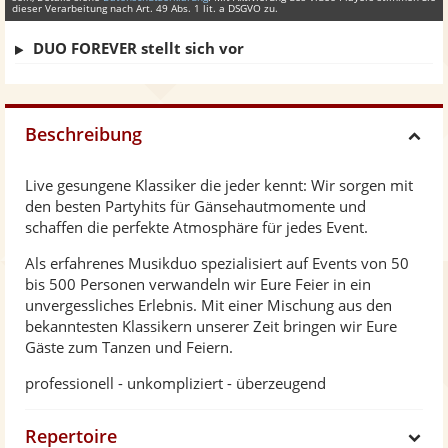
dieser Verarbeitung nach Art. 49 Abs. 1 lit. a DSGVO zu.
DUO FOREVER stellt sich vor
Beschreibung
H
Live gesungene Klassiker die jeder kennt: Wir sorgen mit
i
den besten Partyhits für Gänsehautmomente und
schaffen die perfekte Atmosphäre für jedes Event.
d
Als erfahrenes Musikduo spezialisiert auf Events von 50
bis 500 Personen verwandeln wir Eure Feier in ein
e
unvergessliches Erlebnis. Mit einer Mischung aus den
bekanntesten Klassikern unserer Zeit bringen wir Eure
Gäste zum Tanzen und Feiern.
professionell - unkompliziert - überzeugend
Repertoire
S