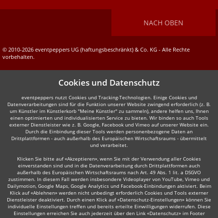
NACH OBEN
© 2010-2026 eventpeppers UG (haftungsbeschränkt) & Co. KG - Alle Rechte
vorbehalten.
Cookies und Datenschutz
eventpeppers nutzt Cookies und Tracking-Technologien. Einige Cookies und
Datenverarbeitungen sind für die Funktion unserer Website zwingend erforderlich (z. B.
um Künstler im Künstlerkorb "Meine Künstler" zu sammeln), andere helfen uns, Ihnen
einen optimierten und individualisierten Service zu bieten. Wir binden so auch Tools
externer Dienstleister wie z. B. Google, Facebook und Vimeo auf unserer Website ein.
Durch die Einbindung dieser Tools werden personenbezogene Daten an
Drittplattformen - auch außerhalb des Europäischen Wirtschaftsraums - übermittelt
und verarbeitet.
Klicken Sie bitte auf «Akzeptieren», wenn Sie mit der Verwendung aller Cookies
einverstanden sind und in die Datenverarbeitung durch Drittplattformen auch
außerhalb des Europäischen Wirtschaftsraums nach Art. 49 Abs. 1 lit. a DSGVO
zustimmen. In diesem Fall werden insbesondere Videoplayer von YouTube, Vimeo und
Dailymotion, Google Maps, Google Analytics und Facebook-Einbindungen aktiviert. Beim
Klick auf «Ablehnen» werden nicht unbedingt erforderlich Cookies und Tools externer
Dienstleister deaktiviert. Durch einen Klick auf «Datenschutz-Einstellungen» können Sie
individuelle Einstellungen treffen und bereits erteilte Einwilligungen widerrufen. Diese
Einstellungen erreichen Sie auch jederzeit über den Link «Datenschutz» im Footer