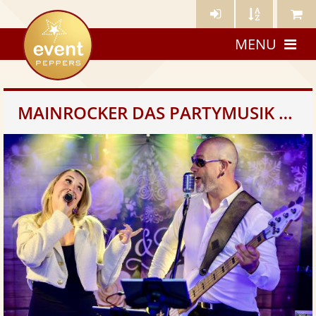
Künstler-
Künstler
Meine
eventpeppers
Login
A-
Künstle
MENU
Z
MAINROCKER DAS PARTYMUSIK DUO