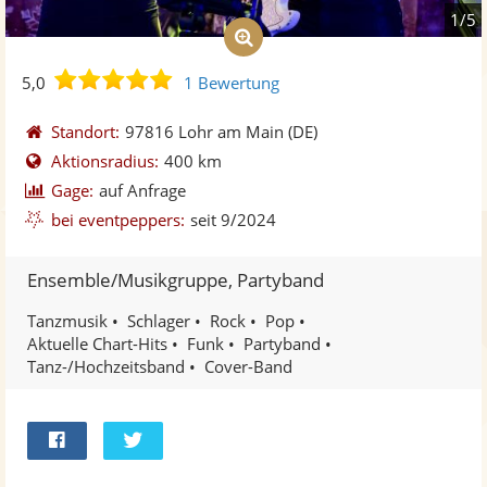
1/5
5,0
5,0
1 Bewertung
von
5
Standort:
97816 Lohr am Main
(DE)
Sternen
Aktionsradius:
400 km
Gage:
auf Anfrage
bei eventpeppers:
seit 9/2024
Ensemble/Musikgruppe, Partyband
Tanzmusik
Schlager
Rock
Pop
Aktuelle Chart-Hits
Funk
Partyband
Tanz-/Hochzeitsband
Cover-Band
Bei
Twittern