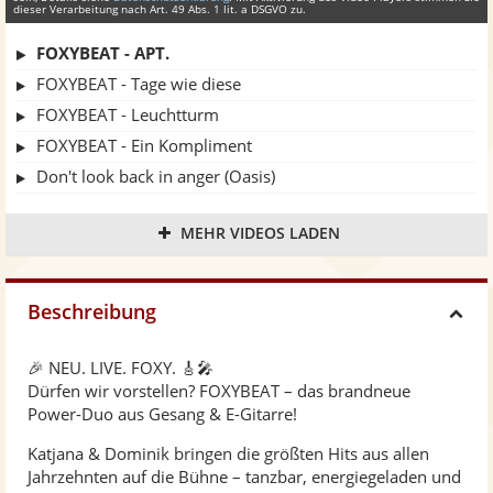
dieser Verarbeitung nach Art. 49 Abs. 1 lit. a DSGVO zu.
FOXYBEAT - APT.
FOXYBEAT - Tage wie diese
FOXYBEAT - Leuchtturm
FOXYBEAT - Ein Kompliment
Don't look back in anger (Oasis)
Separate Ways (Journey) / Livin' on a prayer (Bon Jovi) / Why so serious (Alice Merton) / Show must go on (Queen)
MEHR VIDEOS LADEN
Unser Tag (Helene Fischer)
Beschreibung
H
🎉 NEU. LIVE. FOXY. 🎸🎤
i
Dürfen wir vorstellen? FOXYBEAT – das brandneue
Power-Duo aus Gesang & E-Gitarre!
d
Katjana & Dominik bringen die größten Hits aus allen
Jahrzehnten auf die Bühne – tanzbar, energiegeladen und