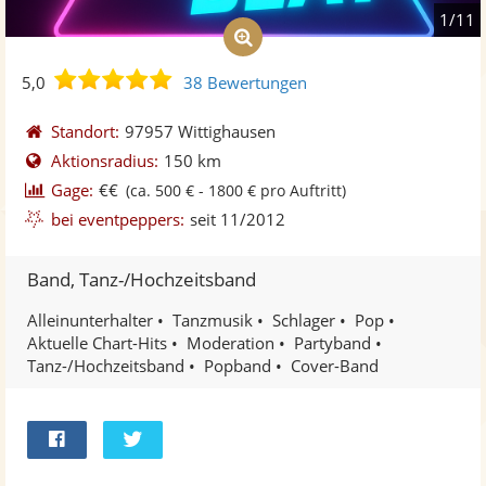
1/11
5,0
5,0
38 Bewertungen
von
5
Standort:
97957 Wittighausen
Sternen
Aktionsradius:
150 km
Gage:
€€
(ca. 500 € - 1800 € pro Auftritt)
bei eventpeppers:
seit 11/2012
Band, Tanz-/Hochzeitsband
Alleinunterhalter
Tanzmusik
Schlager
Pop
Aktuelle Chart-Hits
Moderation
Partyband
Tanz-/Hochzeitsband
Popband
Cover-Band
Bei
Twittern