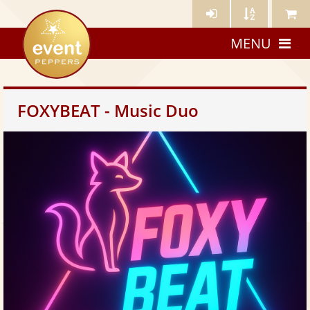
Künstler-
Künstler
Meine
eventpeppers
Login
A-
Künstle
MENU
Z
FOXYBEAT - Music Duo