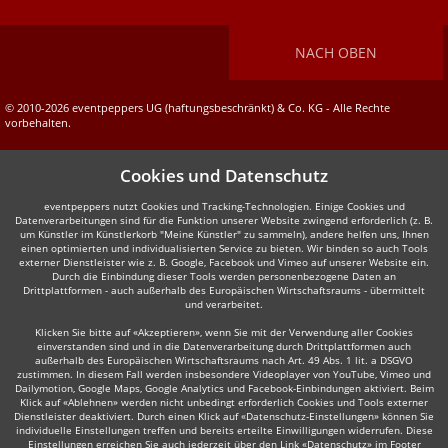
NACH OBEN
© 2010-2026 eventpeppers UG (haftungsbeschränkt) & Co. KG - Alle Rechte
vorbehalten.
Cookies und Datenschutz
eventpeppers nutzt Cookies und Tracking-Technologien. Einige Cookies und
Datenverarbeitungen sind für die Funktion unserer Website zwingend erforderlich (z. B.
um Künstler im Künstlerkorb "Meine Künstler" zu sammeln), andere helfen uns, Ihnen
einen optimierten und individualisierten Service zu bieten. Wir binden so auch Tools
externer Dienstleister wie z. B. Google, Facebook und Vimeo auf unserer Website ein.
Durch die Einbindung dieser Tools werden personenbezogene Daten an
Drittplattformen - auch außerhalb des Europäischen Wirtschaftsraums - übermittelt
und verarbeitet.
Klicken Sie bitte auf «Akzeptieren», wenn Sie mit der Verwendung aller Cookies
einverstanden sind und in die Datenverarbeitung durch Drittplattformen auch
außerhalb des Europäischen Wirtschaftsraums nach Art. 49 Abs. 1 lit. a DSGVO
zustimmen. In diesem Fall werden insbesondere Videoplayer von YouTube, Vimeo und
Dailymotion, Google Maps, Google Analytics und Facebook-Einbindungen aktiviert. Beim
Klick auf «Ablehnen» werden nicht unbedingt erforderlich Cookies und Tools externer
Dienstleister deaktiviert. Durch einen Klick auf «Datenschutz-Einstellungen» können Sie
individuelle Einstellungen treffen und bereits erteilte Einwilligungen widerrufen. Diese
Einstellungen erreichen Sie auch jederzeit über den Link «Datenschutz» im Footer