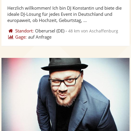
ste
von
Herzlich willkommen! Ich bin DJ Konstantin und biete die
Fo
5
ideale DJ-Lösung für jedes Event in Deutschland und
ber
Sternen
europaweit, ob Hochzeit, Geburtstag, ...
Standort:
Oberursel
(DE)
-
48 km von Aschaffenburg
Gage:
auf Anfrage