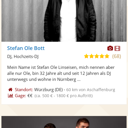
Diese
Di
Stefan Ole Bott
Künst
Kü
(68)
5,0
DJ, Hochzeits-DJ
stellt
ste
von
Mein Name ist Stefan Ole Linseisen, mich nennen aber
Fotos
Vi
5
alle nur Ole, bin 32 Jahre alt und seit 12 Jahren als DJ
bereit
ber
Sternen
unterwegs und wohne in Nürnberg ...
Standort:
Würzburg
(DE)
-
60 km von Aschaffenburg
Gage:
€€
(ca. 500 € - 1800 € pro Auftritt)