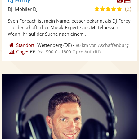
Künst
Kü
(2)
5,0
DJ, Mobiler DJ
stellt
ste
von
Sven Forbach ist mein Name, besser bekannt als DJ Förby
Fotos
Vi
5
– leidenschaftlicher Musik-Experte aus Mittelhessen.
bereit
ber
Sternen
Wenn Ihr auf der Suche nach einem ...
Standort:
Wettenberg
(DE)
-
80 km von Aschaffenburg
Gage:
€€
(ca. 500 € - 1800 € pro Auftritt)