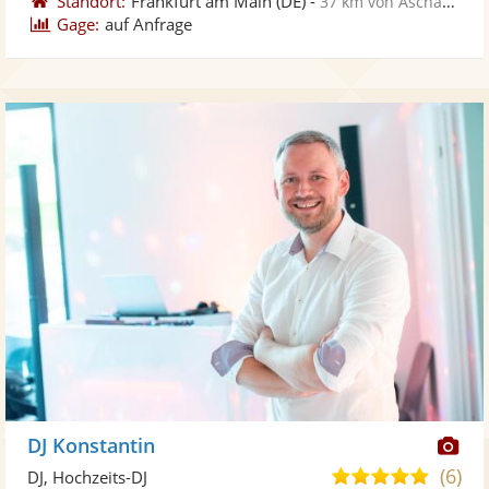
Standort:
Frankfurt am Main
(DE)
-
37 km von Aschaffenburg
Gage:
auf Anfrage
Di
DJ Konstantin
Kü
(6)
5,0
DJ, Hochzeits-DJ