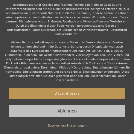
eventpeppers nutzt Cookies und Tracking-Technologien. Einige Cookies und
Datenverarbeitungen sind für die Funktion unserer Website zwingend erforderlich (z. B.
Auch interessant:
um Künstler im Künstlerkorb "Meine Künstler" zu sammeln), andere helfen uns, Ihnen
einen optimierten und individualisierten Service zu bieten. Wir binden so auch Tools
externer Dienstleister wie z. B. Google, Facebook und Vimeo auf unserer Website ein.
Durch die Einbindung dieser Tools werden personenbezogene Daten an
Drittplattformen - auch außerhalb des Europäischen Wirtschaftsraums - übermittelt
und verarbeitet.
Latin
DJane
Hochzeits DJ
Rock
Partystripper
Ta
Klicken Sie bitte auf «Akzeptieren», wenn Sie mit der Verwendung aller Cookies
einverstanden sind und in die Datenverarbeitung durch Drittplattformen auch
außerhalb des Europäischen Wirtschaftsraums nach Art. 49 Abs. 1 lit. a DSGVO
zustimmen. In diesem Fall werden insbesondere Videoplayer von YouTube, Vimeo und
Dailymotion, Google Maps, Google Analytics und Facebook-Einbindungen aktiviert. Beim
Klick auf «Ablehnen» werden nicht unbedingt erforderlich Cookies und Tools externer
Dienstleister deaktiviert. Durch einen Klick auf «Datenschutz-Einstellungen» können Sie
Wie funktioniert's?
individuelle Einstellungen treffen und bereits erteilte Einwilligungen widerrufen. Diese
Einstellungen erreichen Sie auch jederzeit über den Link «Datenschutz» im Footer
unserer Website.
1. Kostenlos anfragen
Starten Sie mit dem Button 'Kostenlos anfragen' eine Anfrage an die für
Akzeptieren
Sie interessanten DJs - also z. B. bestimmte DJs. Diesen Button finden
Sie auf den jeweiligen Künstler-Profil-Seiten der Discjockeys.
Ablehnen
2. Angebote erhalten & Details besprechen
Datenschutz-Einstellungen
Sie erhalten Angebote Ihrer angefragten DJs. Nutzen Sie die Funktionen
der eventpeppers-Plattform oder telefonieren Sie direkt mit den DJs um