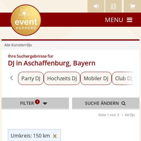
Künstler-
Künstler
Meine
eventpeppers
Login
A-
Künstle
MENU
Z
Alle Künstler
>
DJs
Ihre Suchergebnisse für
DJ in Aschaffenburg, Bayern
Zurück zu «Alle Künstler»
Party DJ
Hochzeits DJ
Mobiler DJ
Club DJ
1
FILTER
SUCHE ÄNDERN
Seite 1 von 3
64 DJs
Umkreis: 150 km zurücksetzen
Umkreis: 150 km