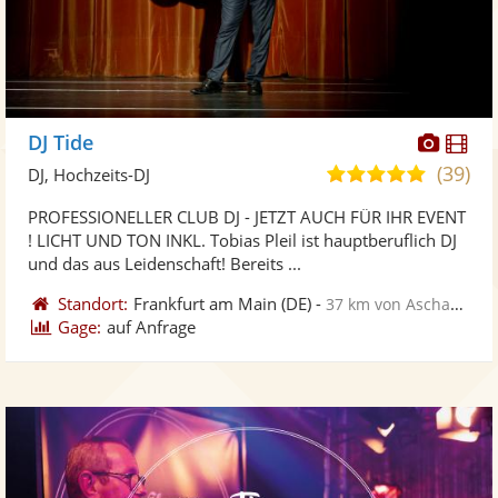
Diese
Di
DJ Tide
Künst
Kü
(39)
5,0
DJ, Hochzeits-DJ
stellt
ste
von
PROFESSIONELLER CLUB DJ - JETZT AUCH FÜR IHR EVENT
Fotos
Vi
5
! LICHT UND TON INKL. Tobias Pleil ist hauptberuflich DJ
bereit
ber
Sternen
und das aus Leidenschaft! Bereits ...
Standort:
Frankfurt am Main
(DE)
-
37 km von Aschaffenburg
Gage:
auf Anfrage