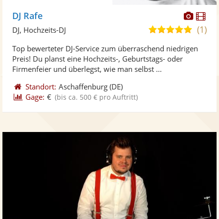
Diese
Di
DJ Rafe
Künst
Kü
(1)
5,0
DJ, Hochzeits-DJ
stellt
ste
von
Top bewerteter DJ-Service zum überraschend niedrigen
Fotos
Vi
5
Preis! Du planst eine Hochzeits-, Geburtstags- oder
bereit
ber
Sternen
Firmenfeier und überlegst, wie man selbst ...
Standort:
Aschaffenburg
(DE)
Gage:
€
(bis ca. 500 € pro Auftritt)