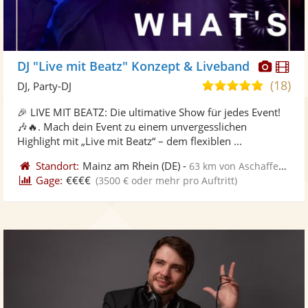
Diese
Di
DJ "Live mit Beatz" Konzept & Liveband
Künst
Kü
(18)
4,9
DJ, Party-DJ
stellt
ste
von
🎉 LIVE MIT BEATZ: Die ultimative Show für jedes Event!
Fotos
Vi
5
🎶🔥. Mach dein Event zu einem unvergesslichen
bereit
ber
Sternen
Highlight mit „Live mit Beatz“ – dem flexiblen ...
Standort:
Mainz am Rhein
(DE)
-
63 km von Aschaffenburg
Gage:
€€€€
(3500 € oder mehr pro Auftritt)