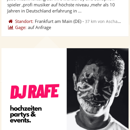
Fotos
Vi
5
spieler ,profi musiker auf höchste niveau ,mehr als 10
bereit
ber
Sternen
Jahren in Deutschland erfahrung in ...
Standort:
Frankfurt am Main
(DE)
-
37 km von Aschaffenburg
Gage:
auf Anfrage