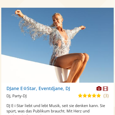
Diese
Di
DJane E☆Star, Eventdjane, DJ
Künst
Kü
(3)
5,0
DJ, Party-DJ
stellt
ste
von
DJ E☆Star liebt und lebt Musik, seit sie denken kann. Sie
Fotos
Vi
5
spürt, was das Publikum braucht. Mit Herz und
bereit
ber
Sternen