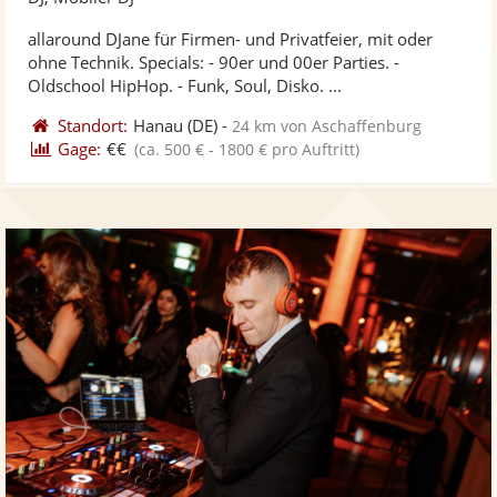
stellt
ste
allaround DJane für Firmen- und Privatfeier, mit oder
Fotos
Vi
ohne Technik. Specials: - 90er und 00er Parties. -
bereit
ber
Oldschool HipHop. - Funk, Soul, Disko. ...
Standort:
Hanau
(DE)
-
24 km von Aschaffenburg
Gage:
€€
(ca. 500 € - 1800 € pro Auftritt)