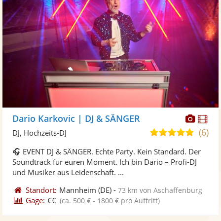
Diese
Di
Dario Karkovic | DJ & SÄNGER
Künst
Kü
(6)
5,0
DJ, Hochzeits-DJ
stellt
ste
von
🎧 EVENT DJ & SÄNGER. Echte Party. Kein Standard. Der
Fotos
Vi
5
Soundtrack für euren Moment. Ich bin Dario – Profi-DJ
bereit
ber
Sternen
und Musiker aus Leidenschaft. ...
Standort:
Mannheim
(DE)
-
73 km von Aschaffenburg
Gage:
€€
(ca. 500 € - 1800 € pro Auftritt)