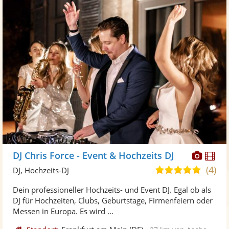
Diese
Di
DJ Chris Force - Event & Hochzeits DJ
Künst
Kü
(4)
5,0
DJ, Hochzeits-DJ
stellt
ste
von
Dein professioneller Hochzeits- und Event DJ. Egal ob als
Fotos
Vi
5
DJ für Hochzeiten, Clubs, Geburtstage, Firmenfeiern oder
bereit
ber
Sternen
Messen in Europa. Es wird ...