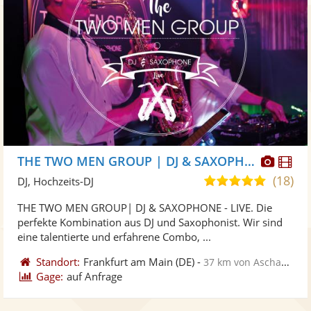
Diese
Di
THE TWO MEN GROUP | DJ & SAXOPHONE
Künst
Kü
(18)
5,0
DJ, Hochzeits-DJ
stellt
ste
von
THE TWO MEN GROUP| DJ & SAXOPHONE - LIVE. Die
Fotos
Vi
5
perfekte Kombination aus DJ und Saxophonist. Wir sind
bereit
ber
Sternen
eine talentierte und erfahrene Combo, ...
Standort:
Frankfurt am Main
(DE)
-
37 km von Aschaffenburg
Gage:
auf Anfrage