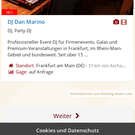
Diese
Di
DJ Dan Marino
Künst
Kü
DJ, Party-DJ
stellt
ste
Professioneller Event-DJ für Firmenevents, Galas und
Fotos
Vi
Premium-Veranstaltungen in Frankfurt, im Rhein-Main-
bereit
ber
Gebiet und bundesweit. Seit über 15 ...
Standort:
Frankfurt am Main
(DE)
-
37 km von Aschaffenburg
Gage:
auf Anfrage
Informationen zum Ranking dieser Liste
Weiter
Cookies und Datenschutz