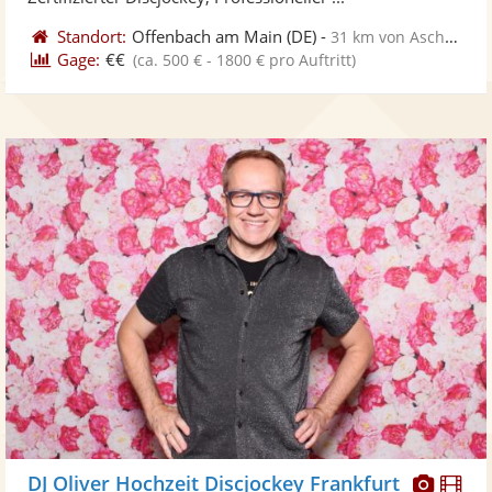
Standort:
Offenbach am Main
(DE)
-
31 km von Aschaffenburg
Gage:
€€
(ca. 500 € - 1800 € pro Auftritt)
Diese
Di
DJ Oliver Hochzeit Discjockey Frankfurt