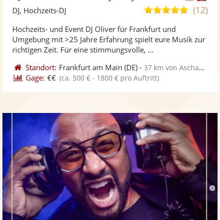
Künst
Kü
(12)
5,0
DJ, Hochzeits-DJ
stellt
ste
von
Hochzeits- und Event DJ Oliver für Frankfurt und
Fotos
Vi
5
Umgebung mit >25 Jahre Erfahrung spielt eure Musik zur
bereit
ber
Sternen
richtigen Zeit. Für eine stimmungsvolle, ...
Standort:
Frankfurt am Main
(DE)
-
37 km von Aschaffenburg
Gage:
€€
(ca. 500 € - 1800 € pro Auftritt)