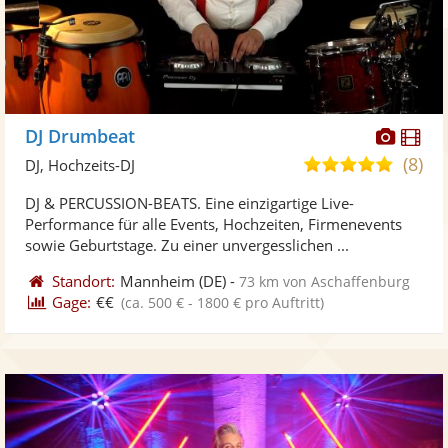
Diese
Di
DJ Drumbeat
Künst
Kü
(8)
4,8
DJ, Hochzeits-DJ
stellt
ste
von
DJ & PERCUSSION-BEATS. Eine einzigartige Live-
Fotos
Vi
5
Performance für alle Events, Hochzeiten, Firmenevents
bereit
ber
Sternen
sowie Geburtstage. Zu einer unvergesslichen ...
Standort:
Mannheim
(DE)
-
73 km von Aschaffenburg
Gage:
€€
(ca. 500 € - 1800 € pro Auftritt)