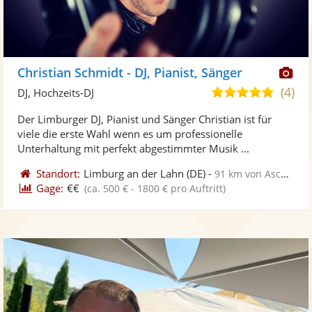
Di
Christian Schmidt - DJ, Pianist, Sänger
Kü
(4)
5,0
DJ, Hochzeits-DJ
ste
von
Der Limburger DJ, Pianist und Sänger Christian ist für
Fo
5
viele die erste Wahl wenn es um professionelle
ber
Sternen
Unterhaltung mit perfekt abgestimmter Musik ...
Standort:
Limburg an der Lahn
(DE)
-
91 km von Aschaffenburg
Gage:
€€
(ca. 500 € - 1800 € pro Auftritt)