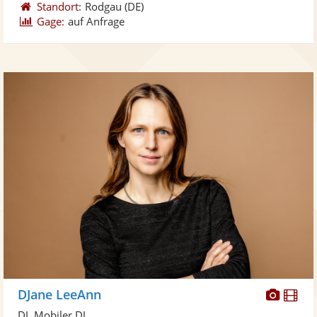
Standort:
Rodgau
(DE)
Gage:
auf Anfrage
Diese
Di
DJane LeeAnn
Künst
Kü
DJ, Mobiler DJ