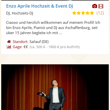
Diese
Di
Enzo Aprile Hochzeit & Event DJ
Künst
Kü
(12)
5,0
DJ, Hochzeits-DJ
stellt
ste
von
Ciaooo und herzlich willkommen auf meinem Profil! Ich
Fotos
Vi
5
bin Enzo Aprile, Pianist und DJ aus Aschaffenburg, seit
bereit
ber
Sternen
über 15 Jahren begleite ich mit ...
Standort:
Sailauf
(DE)
Gage:
€€
(ca. 500 € - 1800 € pro Auftritt)