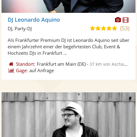
Diese
Di
DJ Leonardo Aquino
Künst
Kü
(53)
5,0
DJ, Party-DJ
stellt
ste
von
Als Frankfurter Premium DJ ist Leonardo Aquino seit über
Fotos
Vi
5
einem Jahrzehnt einer der begehrtesten Club, Event &
bereit
ber
Sternen
Hochzeits DJs in Frankfurt ...
Standort:
Frankfurt am Main
(DE)
-
37 km von Aschaffenburg
Gage:
auf Anfrage