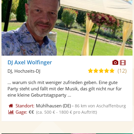
Diese
Di
DJ Axel Wolfinger
Künst
Kü
(12)
5,0
DJ, Hochzeits-DJ
stellt
ste
von
... warum sich mit weniger zufrieden geben. Eine gute
Fotos
Vi
5
Party steht und fällt mit der Musik, das gilt nicht nur für
bereit
ber
Sternen
eine kleine Geburtstagsparty ...
Standort:
Mühlhausen
(DE)
-
86 km von Aschaffenburg
Gage:
€€
(ca. 500 € - 1800 € pro Auftritt)