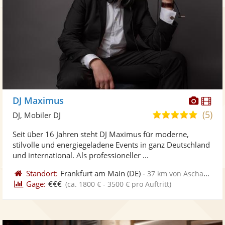
Diese
Di
DJ Maximus
Künst
Kü
(5)
5,0
DJ, Mobiler DJ
stellt
ste
von
Seit über 16 Jahren steht DJ Maximus für moderne,
Fotos
Vi
5
stilvolle und energiegeladene Events in ganz Deutschland
bereit
ber
Sternen
und international. Als professioneller ...
Standort:
Frankfurt am Main
(DE)
-
37 km von Aschaffenburg
Gage:
€€€
(ca. 1800 € - 3500 € pro Auftritt)