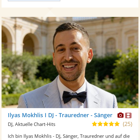
Diese
Di
Ilyas Mokhlis I DJ - Trauredner - Sänger
Künst
Kü
(25)
5,0
DJ, Aktuelle Chart-Hits
stellt
ste
von
Ich bin Ilyas Mokhlis - DJ, Sänger, Trauredner und auf die
Fotos
Vi
5