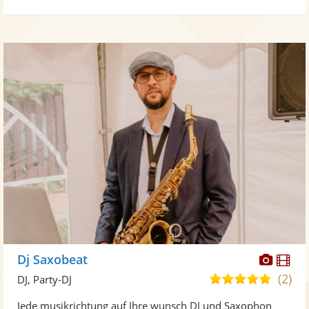
Diese
Di
Dj Saxobeat
Künst
Kü
(2)
5,0
DJ, Party-DJ
stellt
ste
von
Jede musikrichtung auf Ihre wunsch DJ und Saxophon