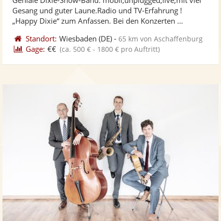
Fotos
Vi
5
Gesang und guter Laune.Radio und TV-Erfahrung !
bereit
ber
Sternen
„Happy Dixie“ zum Anfassen. Bei den Konzerten ...
Standort:
Wiesbaden
(DE)
-
65 km von Aschaffenburg
Gage:
€€
(ca. 500 € - 1800 € pro Auftritt)