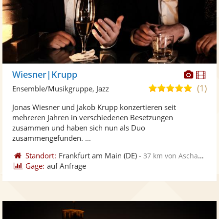
Diese
Di
Wiesner|Krupp
Künst
Kü
(1)
5,0
Ensemble/Musikgruppe, Jazz
stellt
ste
von
Jonas Wiesner und Jakob Krupp konzertieren seit
Fotos
Vi
5
mehreren Jahren in verschiedenen Besetzungen
bereit
ber
Sternen
zusammen und haben sich nun als Duo
zusammengefunden. ...
Standort:
Frankfurt am Main
(DE)
-
37 km von Aschaffenburg
Gage:
auf Anfrage