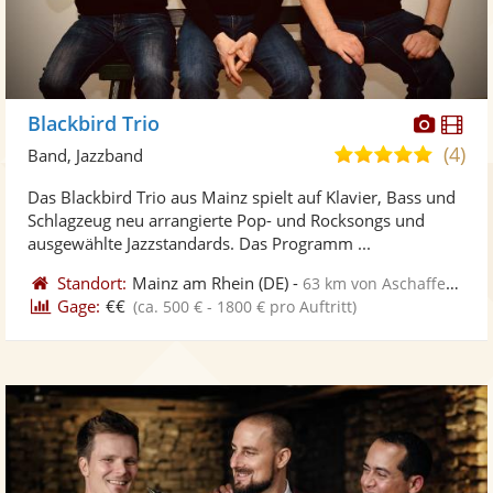
Diese
Di
Blackbird Trio
Künst
Kü
(4)
5,0
Band, Jazzband
stellt
ste
von
Das Blackbird Trio aus Mainz spielt auf Klavier, Bass und
Fotos
Vi
5
Schlagzeug neu arrangierte Pop- und Rocksongs und
bereit
ber
Sternen
ausgewählte Jazzstandards. Das Programm ...
Standort:
Mainz am Rhein
(DE)
-
63 km von Aschaffenburg
Gage:
€€
(ca. 500 € - 1800 € pro Auftritt)