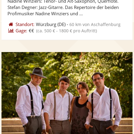
Nadine Winziers: Tenor- und Alt-Saxophon, Querflöte.
Fotos
Vi
5
Stefan Degner: Jazz-Gitarre. Das Repertoire der beiden
bereit
ber
Sternen
Profimusiker Nadine Winziers und ...
Standort:
Würzburg
(DE)
-
60 km von Aschaffenburg
Gage:
€€
(ca. 500 € - 1800 € pro Auftritt)