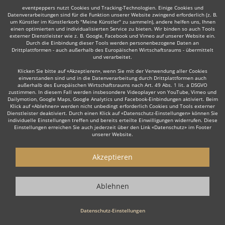
Weiter
eventpeppers nutzt Cookies und Tracking-Technologien. Einige Cookies und
Datenverarbeitungen sind für die Funktion unserer Website zwingend erforderlich (z. B.
um Künstler im Künstlerkorb "Meine Künstler" zu sammeln), andere helfen uns, Ihnen
einen optimierten und individualisierten Service zu bieten. Wir binden so auch Tools
externer Dienstleister wie z. B. Google, Facebook und Vimeo auf unserer Website ein.
Durch die Einbindung dieser Tools werden personenbezogene Daten an
Drittplattformen - auch außerhalb des Europäischen Wirtschaftsraums - übermittelt
und verarbeitet.
Auch interessant:
Klicken Sie bitte auf «Akzeptieren», wenn Sie mit der Verwendung aller Cookies
einverstanden sind und in die Datenverarbeitung durch Drittplattformen auch
außerhalb des Europäischen Wirtschaftsraums nach Art. 49 Abs. 1 lit. a DSGVO
zustimmen. In diesem Fall werden insbesondere Videoplayer von YouTube, Vimeo und
Dailymotion, Google Maps, Google Analytics und Facebook-Einbindungen aktiviert. Beim
Moderator
Lateinamerikanische Musik
Irish Folk
Bi
Klick auf «Ablehnen» werden nicht unbedingt erforderlich Cookies und Tools externer
Dienstleister deaktiviert. Durch einen Klick auf «Datenschutz-Einstellungen» können Sie
individuelle Einstellungen treffen und bereits erteilte Einwilligungen widerrufen. Diese
Einstellungen erreichen Sie auch jederzeit über den Link «Datenschutz» im Footer
unserer Website.
Akzeptieren
Wie funktioniert's?
1. Kostenlos anfragen
Ablehnen
Starten Sie mit dem Button 'Kostenlos anfragen' eine Anfrage an die für
Sie interessanten Jazzbands bzw. Jazzensembles. Diesen Button finden
Datenschutz-Einstellungen
Sie auf den jeweiligen Künstler-Profil-Seiten der Musiker.