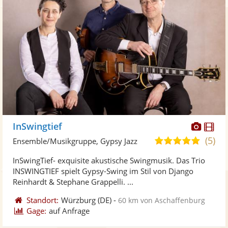
Diese
Di
InSwingtief
Künst
Kü
(5)
5,0
Ensemble/Musikgruppe, Gypsy Jazz
stellt
ste
von
InSwingTief- exquisite akustische Swingmusik. Das Trio
Fotos
Vi
5
INSWINGTIEF spielt Gypsy-Swing im Stil von Django
bereit
ber
Sternen
Reinhardt & Stephane Grappelli. ...
Standort:
Würzburg
(DE)
-
60 km von Aschaffenburg
Gage:
auf Anfrage