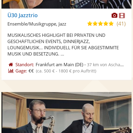
Diese
Di
Ü30 Jazztrio
Künst
Kü
(41)
4,9
Ensemble/Musikgruppe, Jazz
stellt
ste
von
MUSIKALISCHES HIGHLIGHT BEI PRIVATEN UND
Fotos
Vi
5
GESCHÄFTLICHEN EVENTS, DINNERJAZZ,
bereit
ber
Sternen
LOUNGEMUSIK... INDIVIDUELL FÜR SIE ABGESTIMMTE
MUSIK UND BESETZUNG. ...
Standort:
Frankfurt am Main
(DE)
-
37 km von Aschaffenburg
Gage:
€€
(ca. 500 € - 1800 € pro Auftritt)