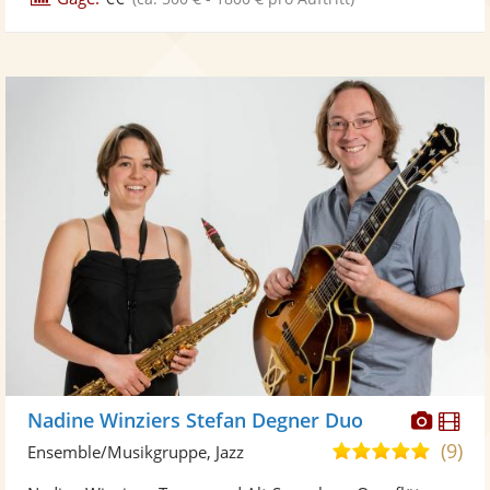
Diese
Di
Nadine Winziers Stefan Degner Duo
Künst
Kü
(9)
5,0
Ensemble/Musikgruppe, Jazz
stellt
ste
von