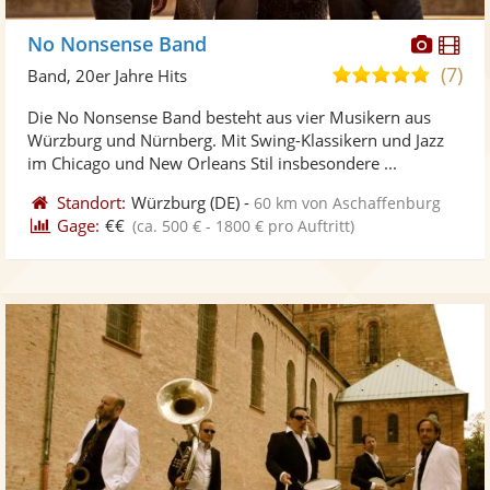
Diese
Di
No Nonsense Band
Künst
Kü
(7)
5,0
Band, 20er Jahre Hits
stellt
ste
von
Die No Nonsense Band besteht aus vier Musikern aus
Fotos
Vi
5
Würzburg und Nürnberg. Mit Swing-Klassikern und Jazz
bereit
ber
Sternen
im Chicago und New Orleans Stil insbesondere ...
Standort:
Würzburg
(DE)
-
60 km von Aschaffenburg
Gage:
€€
(ca. 500 € - 1800 € pro Auftritt)