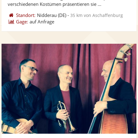
bereit
ber
Sternen
verschiedenen Kostümen präsentieren sie ...
Standort:
Nidderau
(DE)
-
35 km von Aschaffenburg
Gage:
auf Anfrage