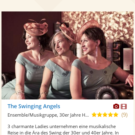
Diese
Di
The Swinging Angels
Künst
Kü
(9)
5,0
Ensemble/Musikgruppe, 30er Jahre Hits
stellt
ste
von
3 charmante Ladies unternehmen eine musikalische
Fotos
Vi
5
Reise in die Ära des Swing der 30er und 40er Jahre. In