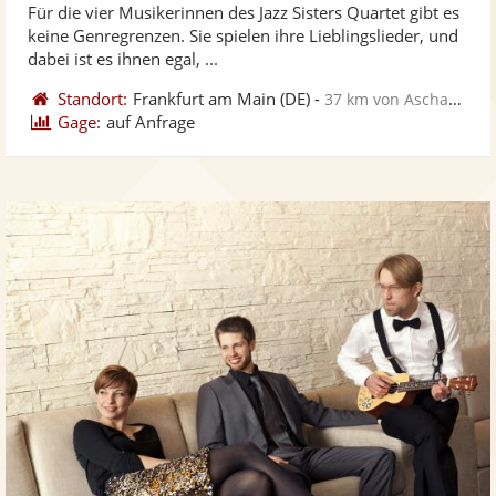
Für die vier Musikerinnen des Jazz Sisters Quartet gibt es
Fotos
Vi
5
keine Genregrenzen. Sie spielen ihre Lieblingslieder, und
bereit
ber
Sternen
dabei ist es ihnen egal, ...
Standort:
Frankfurt am Main
(DE)
-
37 km von Aschaffenburg
Gage:
auf Anfrage