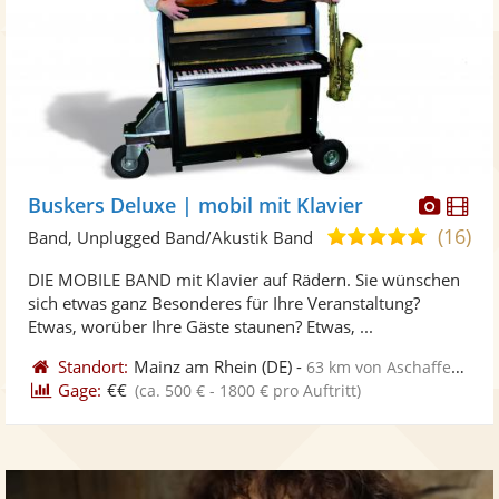
Diese
Di
Buskers Deluxe | mobil mit Klavier
Künst
Kü
(16)
5,0
Band, Unplugged Band/Akustik Band
stellt
ste
von
DIE MOBILE BAND mit Klavier auf Rädern. Sie wünschen
Fotos
Vi
5
sich etwas ganz Besonderes für Ihre Veranstaltung?
bereit
ber
Sternen
Etwas, worüber Ihre Gäste staunen? Etwas, ...
Standort:
Mainz am Rhein
(DE)
-
63 km von Aschaffenburg
Gage:
€€
(ca. 500 € - 1800 € pro Auftritt)