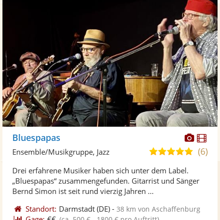
Diese
Di
Bluespapas
Künst
Kü
(6)
5,0
Ensemble/Musikgruppe, Jazz
stellt
ste
von
Drei erfahrene Musiker haben sich unter dem Label.
Fotos
Vi
5
„Bluespapas“ zusammengefunden. Gitarrist und Sänger
bereit
ber
Sternen
Bernd Simon ist seit rund vierzig Jahren ...
Standort:
Darmstadt
(DE)
-
38 km von Aschaffenburg
Gage:
€€
(ca. 500 € - 1800 € pro Auftritt)