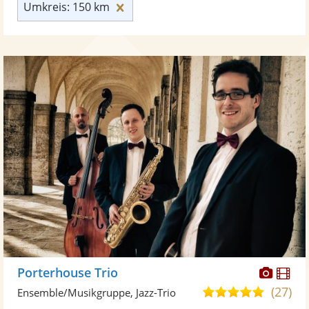
Umkreis: 150 km zurücksetzen
Umkreis: 150 km
Diese
Di
Porterhouse Trio
Künst
Kü
(27)
5,0
Ensemble/Musikgruppe, Jazz-Trio
stellt
ste
von