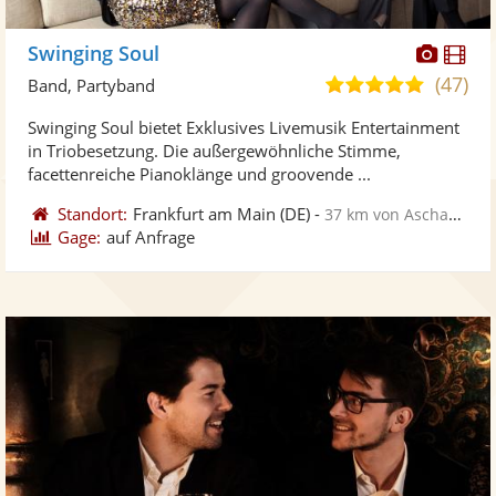
Diese
Di
Swinging Soul
Künst
Kü
(47)
5,0
Band, Partyband
stellt
ste
von
Swinging Soul bietet Exklusives Livemusik Entertainment
Fotos
Vi
5
in Triobesetzung. Die außergewöhnliche Stimme,
bereit
ber
Sternen
facettenreiche Pianoklänge und groovende ...
Standort:
Frankfurt am Main
(DE)
-
37 km von Aschaffenburg
Gage:
auf Anfrage