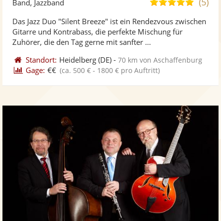
(5)
5,0
Band, Jazzband
stellt
ste
von
Das Jazz Duo "Silent Breeze" ist ein Rendezvous zwischen
Fotos
Vi
5
Gitarre und Kontrabass, die perfekte Mischung für
bereit
ber
Sternen
Zuhörer, die den Tag gerne mit sanfter ...
Standort:
Heidelberg
(DE)
-
70 km von Aschaffenburg
Gage:
€€
(ca. 500 € - 1800 € pro Auftritt)