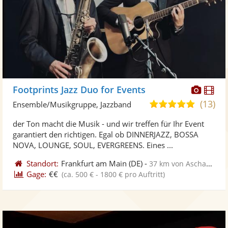
Diese
Di
Footprints Jazz Duo for Events
Künst
Kü
(13)
5,0
Ensemble/Musikgruppe, Jazzband
stellt
ste
von
der Ton macht die Musik - und wir treffen für Ihr Event
Fotos
Vi
5
garantiert den richtigen. Egal ob DINNERJAZZ, BOSSA
bereit
ber
Sternen
NOVA, LOUNGE, SOUL, EVERGREENS. Eines ...
Standort:
Frankfurt am Main
(DE)
-
37 km von Aschaffenburg
Gage:
€€
(ca. 500 € - 1800 € pro Auftritt)