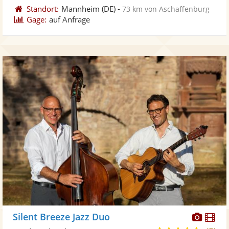
Standort:
Mannheim
(DE)
-
73 km von Aschaffenburg
Gage:
auf Anfrage
Diese
Di
Silent Breeze Jazz Duo
Künst
Kü