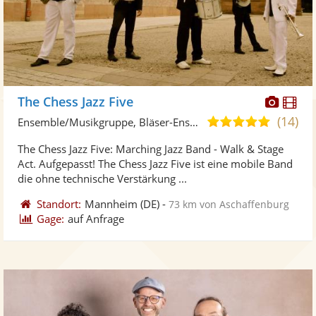
Diese
Di
The Chess Jazz Five
Künst
Kü
(14)
5,0
Ensemble/Musikgruppe, Bläser-Ensemble
stellt
ste
von
The Chess Jazz Five: Marching Jazz Band - Walk & Stage
Fotos
Vi
5
Act. Aufgepasst! The Chess Jazz Five ist eine mobile Band
bereit
ber
Sternen
die ohne technische Verstärkung ...
Standort:
Mannheim
(DE)
-
73 km von Aschaffenburg
Gage:
auf Anfrage