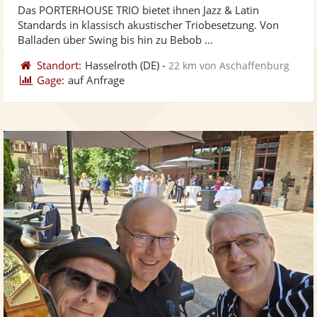
Das PORTERHOUSE TRIO bietet ihnen Jazz & Latin
Fotos
Vi
5
Standards in klassisch akustischer Triobesetzung. Von
bereit
ber
Sternen
Balladen über Swing bis hin zu Bebob ...
Standort:
Hasselroth
(DE)
-
22 km von Aschaffenburg
Gage:
auf Anfrage