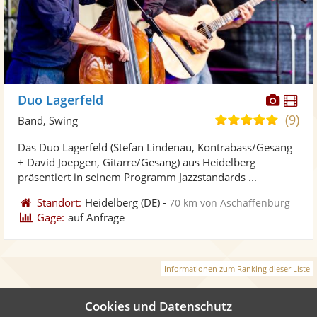
Diese
Di
Duo Lagerfeld
Künst
Kü
(9)
5,0
Band, Swing
stellt
ste
von
Das Duo Lagerfeld (Stefan Lindenau, Kontrabass/Gesang
Fotos
Vi
5
+ David Joepgen, Gitarre/Gesang) aus Heidelberg
bereit
ber
Sternen
präsentiert in seinem Programm Jazzstandards ...
Standort:
Heidelberg
(DE)
-
70 km von Aschaffenburg
Gage:
auf Anfrage
Informationen zum Ranking dieser Liste
Cookies und Datenschutz