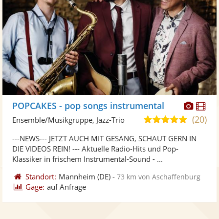
Diese
Di
POPCAKES - pop songs instrumental
Künst
Kü
(20)
5,0
Ensemble/Musikgruppe, Jazz-Trio
stellt
ste
von
---NEWS--- JETZT AUCH MIT GESANG, SCHAUT GERN IN
Fotos
Vi
5
DIE VIDEOS REIN! --- Aktuelle Radio-Hits und Pop-
bereit
ber
Sternen
Klassiker in frischem Instrumental-Sound - ...
Standort:
Mannheim
(DE)
-
73 km von Aschaffenburg
Gage:
auf Anfrage