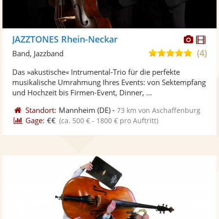
Diese
Di
JAZZTONES Rhein-Neckar
Künst
Kü
(4)
4,9
Band, Jazzband
stellt
ste
von
Das »akustische« Intrumental-Trio für die perfekte
Fotos
Vi
5
musikalische Umrahmung Ihres Events: von Sektempfang
bereit
ber
Sternen
und Hochzeit bis Firmen-Event, Dinner, ...
Standort:
Mannheim
(DE)
-
73 km von Aschaffenburg
Gage:
€€
(ca. 500 € - 1800 € pro Auftritt)