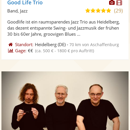
Diese
Di
Good Life Trio
Künst
Kü
(29)
5,0
Band, Jazz
stellt
ste
von
Goodlife ist ein raumsparendes Jazz Trio aus Heidelberg,
Fotos
Vi
5
das dezent entspannte Swing- und Jazzmusik der frühen
bereit
ber
Sternen
30 bis 60er Jahre, groovigen Blues ...
Standort:
Heidelberg
(DE)
-
70 km von Aschaffenburg
Gage:
€€
(ca. 500 € - 1800 € pro Auftritt)