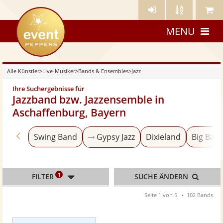
Künstler-
Künstler
Meine
eventpeppers
Login
A-
Künstle
MENU
Z
Alle Künstler
>
Live-Musiker
>
Bands & Ensembles
>
Jazz
Ihre Suchergebnisse für
Jazzband bzw. Jazzensemble in
Aschaffenburg, Bayern
Zurück zu «Bands & Ensembles»
Swing Band
Gypsy Jazz
Dixieland
Big Ban
1
FILTER
SUCHE ÄNDERN
Seite 1 von 5
102 Bands