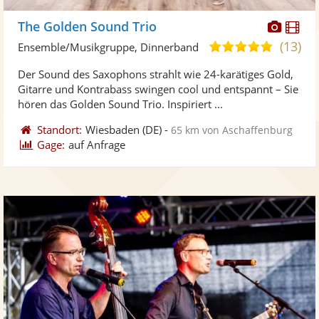
Diese
Di
The Golden Sound Trio
Künst
Kü
(13)
4,9
Ensemble/Musikgruppe, Dinnerband
stellt
ste
von
Der Sound des Saxophons strahlt wie 24-karätiges Gold,
Fotos
Vi
5
Gitarre und Kontrabass swingen cool und entspannt – Sie
bereit
ber
Sternen
hören das Golden Sound Trio. Inspiriert ...
Standort:
Wiesbaden
(DE)
-
65 km von Aschaffenburg
Gage:
auf Anfrage