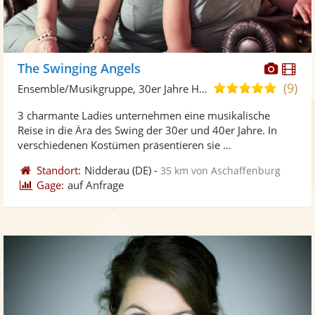
Diese
Di
The Swinging Angels
Künst
Kü
(9)
5,0
Ensemble/Musikgruppe, 30er Jahre Hits
stellt
ste
von
3 charmante Ladies unternehmen eine musikalische
Fotos
Vi
5
Reise in die Ära des Swing der 30er und 40er Jahre. In
bereit
ber
Sternen
verschiedenen Kostümen präsentieren sie ...
Standort:
Nidderau
(DE)
-
35 km von Aschaffenburg
Gage:
auf Anfrage