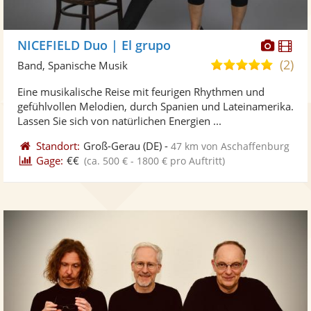
Diese
Di
NICEFIELD Duo | El grupo
Künst
Kü
(2)
4,8
Band, Spanische Musik
stellt
ste
von
Eine musikalische Reise mit feurigen Rhythmen und
Fotos
Vi
5
gefühlvollen Melodien, durch Spanien und Lateinamerika.
bereit
ber
Sternen
Lassen Sie sich von natürlichen Energien ...
Standort:
Groß-Gerau
(DE)
-
47 km von Aschaffenburg
Gage:
€€
(ca. 500 € - 1800 € pro Auftritt)