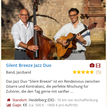
Diese
Di
Silent Breeze Jazz Duo
Künst
Kü
(5)
5,0
Band, Jazzband
stellt
ste
von
Das Jazz Duo "Silent Breeze" ist ein Rendezvous zwischen
Fotos
Vi
5
Gitarre und Kontrabass, die perfekte Mischung für
bereit
ber
Sternen
Zuhörer, die den Tag gerne mit sanfter ...
Standort:
Heidelberg
(DE)
-
70 km von Aschaffenburg
Gage:
€€
(ca. 500 € - 1800 € pro Auftritt)