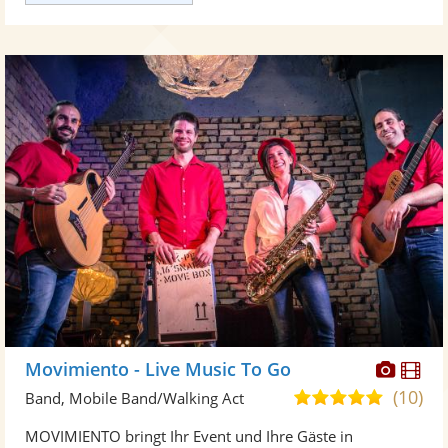
Diese
Di
Movimiento - Live Music To Go
Künst
Kü
(10)
5,0
Band, Mobile Band/Walking Act
stellt
ste
von
MOVIMIENTO bringt Ihr Event und Ihre Gäste in
Fotos
Vi
5