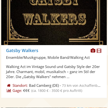
Diese
Di
Gatsby Walkers
Künst
Kü
Ensemble/Musikgruppe, Mobile Band/Walking Act
stellt
ste
Walking Act im Vintage Sound und Gatsby Style der 20er
Fotos
Vi
Jahre. Charmant, mobil, musikalisch – ganz im Stil der
bereit
ber
20er. Die „Gatsby Walkers" nehmen ...
Standort:
Bad Camberg
(DE)
-
73 km von Aschaffenburg
Gage:
€€€
(ca. 1800 € - 3500 € pro Auftritt)