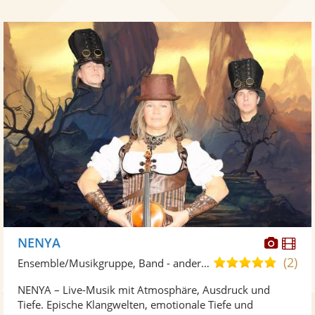
Diese
Di
NENYA
Künst
Kü
(2)
4,9
Ensemble/Musikgruppe, Band - andere Kulturen
stellt
ste
von
NENYA – Live-Musik mit Atmosphäre, Ausdruck und
Fotos
Vi
5
Tiefe. Epische Klangwelten, emotionale Tiefe und
bereit
ber
Sternen