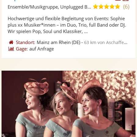
Künst
Kü
(6)
5,0
Ensemble/Musikgruppe, Unplugged Band/Akustik Band
stellt
ste
von
Hochwertige und flexible Begleitung von Events: Sophie
Fotos
Vi
5
plus xx Musiker*innen – im Duo, Trio, full Band oder DJ.
bereit
ber
Sternen
Wir spielen Pop, Soul und Klassiker, ...
Standort:
Mainz am Rhein
(DE)
-
63 km von Aschaffenburg
Gage:
auf Anfrage