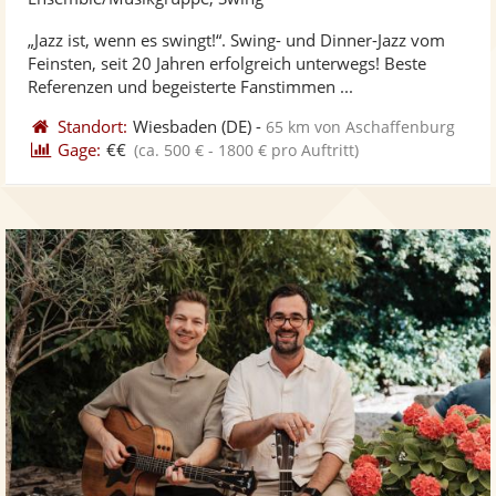
stellt
ste
„Jazz ist, wenn es swingt!“. Swing- und Dinner-Jazz vom
Fotos
Vi
Feinsten, seit 20 Jahren erfolgreich unterwegs! Beste
bereit
ber
Referenzen und begeisterte Fanstimmen ...
Standort:
Wiesbaden
(DE)
-
65 km von Aschaffenburg
Gage:
€€
(ca. 500 € - 1800 € pro Auftritt)