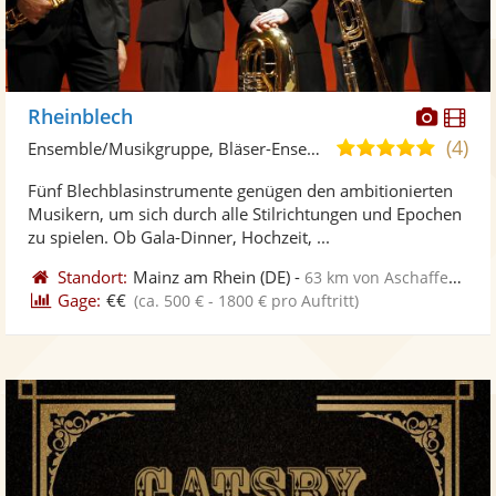
Diese
Di
Rheinblech
Künst
Kü
(4)
5,0
Ensemble/Musikgruppe, Bläser-Ensemble
stellt
ste
von
Fünf Blechblasinstrumente genügen den ambitionierten
Fotos
Vi
5
Musikern, um sich durch alle Stilrichtungen und Epochen
bereit
ber
Sternen
zu spielen. Ob Gala-Dinner, Hochzeit, ...
Standort:
Mainz am Rhein
(DE)
-
63 km von Aschaffenburg
Gage:
€€
(ca. 500 € - 1800 € pro Auftritt)