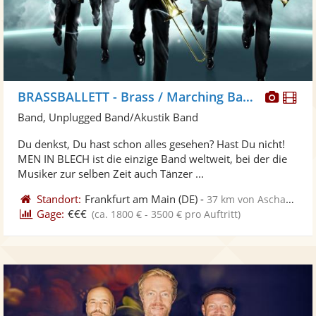
Diese
Di
BRASSBALLETT - Brass / Marching Band/ Walkact, Blaskapelle
Künst
Kü
Band, Unplugged Band/Akustik Band
stellt
ste
Du denkst, Du hast schon alles gesehen? Hast Du nicht!
Fotos
Vi
MEN IN BLECH ist die einzige Band weltweit, bei der die
bereit
ber
Musiker zur selben Zeit auch Tänzer ...
Standort:
Frankfurt am Main
(DE)
-
37 km von Aschaffenburg
Gage:
€€€
(ca. 1800 € - 3500 € pro Auftritt)