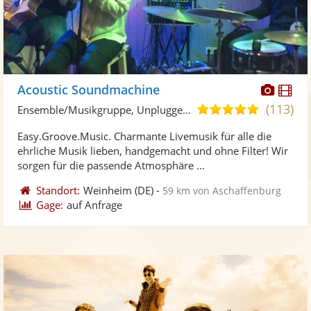
Diese
Di
Acoustic Soundmachine
Künst
Kü
(113)
5,0
Ensemble/Musikgruppe, Unplugged Band/Akustik Band
stellt
ste
von
Easy.Groove.Music. Charmante Livemusik für alle die
Fotos
Vi
5
ehrliche Musik lieben, handgemacht und ohne Filter! Wir
bereit
ber
Sternen
sorgen für die passende Atmosphäre ...
Standort:
Weinheim
(DE)
-
59 km von Aschaffenburg
Gage:
auf Anfrage