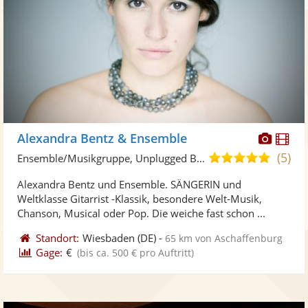
Diese
Di
Alexandra Bentz & Ensemble
Künst
Kü
(5)
4,9
Ensemble/Musikgruppe, Unplugged Band/Akustik Band
stellt
ste
von
Alexandra Bentz und Ensemble. SÄNGERIN und
Fotos
Vi
5
Weltklasse Gitarrist -Klassik, besondere Welt-Musik,
bereit
ber
Sternen
Chanson, Musical oder Pop. Die weiche fast schon ...
Standort:
Wiesbaden
(DE)
-
65 km von Aschaffenburg
Gage:
€
(bis ca. 500 € pro Auftritt)