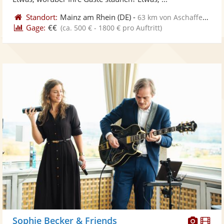
Standort:
Mainz am Rhein
(DE)
-
63 km von Aschaffenburg
Gage:
€€
(ca. 500 € - 1800 € pro Auftritt)
Diese
Di
Sophie Becker & Friends