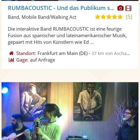
Diese
Di
RUMBACOUSTIC - Und das Publikum spielt mit!
Künst
Kü
(5)
5,0
Band, Mobile Band/Walking Act
stellt
ste
von
Die interaktive Band RUMBACOUSTIC ist eine feurige
Fotos
Vi
5
Fusion aus spanischer und lateinamerikanischer Musik,
bereit
ber
Sternen
gepaart mit Hits von Künstlern wie Ed ...
Standort:
Frankfurt am Main
(DE)
-
37 km von Aschaffenburg
Gage:
auf Anfrage