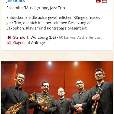
Jessicats
Künst
Kü
Ensemble/Musikgruppe, Jazz-Trio
stellt
ste
Entdecken Sie die außergewöhnlichen Klänge unseres
Fotos
Vi
Jazz-Trio, das sich in einer seltenen Besetzung aus
bereit
ber
Saxophon, Klavier und Kontrabass präsentiert. ...
Standort:
Würzburg
(DE)
-
60 km von Aschaffenburg
Gage:
auf Anfrage