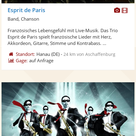
Diese
Di
Esprit de Paris
Künst
Kü
Band, Chanson
stellt
ste
Französisches Lebensgefühl mit Live-Musik. Das Trio
Fotos
Vi
Esprit de Paris spielt französische Lieder mit Herz,
bereit
ber
Akkordeon, Gitarre, Stimme und Kontrabass. ...
Standort:
Hanau
(DE)
-
24 km von Aschaffenburg
Gage:
auf Anfrage