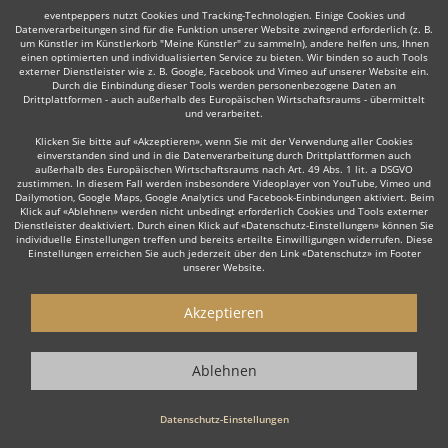
eventpeppers nutzt Cookies und Tracking-Technologien. Einige Cookies und
Datenverarbeitungen sind für die Funktion unserer Website zwingend erforderlich (z. B.
um Künstler im Künstlerkorb "Meine Künstler" zu sammeln), andere helfen uns, Ihnen
Auch interessant:
einen optimierten und individualisierten Service zu bieten. Wir binden so auch Tools
externer Dienstleister wie z. B. Google, Facebook und Vimeo auf unserer Website ein.
Durch die Einbindung dieser Tools werden personenbezogene Daten an
Drittplattformen - auch außerhalb des Europäischen Wirtschaftsraums - übermittelt
und verarbeitet.
Irish Folk
Country
Funk Band
Gypsy Jazz
Swing B
Klicken Sie bitte auf «Akzeptieren», wenn Sie mit der Verwendung aller Cookies
einverstanden sind und in die Datenverarbeitung durch Drittplattformen auch
außerhalb des Europäischen Wirtschaftsraums nach Art. 49 Abs. 1 lit. a DSGVO
zustimmen. In diesem Fall werden insbesondere Videoplayer von YouTube, Vimeo und
Dailymotion, Google Maps, Google Analytics und Facebook-Einbindungen aktiviert. Beim
Klick auf «Ablehnen» werden nicht unbedingt erforderlich Cookies und Tools externer
Dienstleister deaktiviert. Durch einen Klick auf «Datenschutz-Einstellungen» können Sie
Wie funktioniert's?
individuelle Einstellungen treffen und bereits erteilte Einwilligungen widerrufen. Diese
Einstellungen erreichen Sie auch jederzeit über den Link «Datenschutz» im Footer
unserer Website.
1. Kostenlos anfragen
Starten Sie mit dem Button 'Kostenlos anfragen' eine Anfrage an die für
Akzeptieren
Sie interessanten Bands - also z. B. bestimmte Akustik Bands. Diesen
Button finden Sie auf den jeweiligen Künstler-Profil-Seiten der Musiker.
Ablehnen
2. Angebote erhalten & Details besprechen
Datenschutz-Einstellungen
Sie erhalten Angebote Ihrer angefragten Acoustic Bands. Nutzen Sie
die Funktionen der eventpeppers-Plattform oder telefonieren Sie direkt