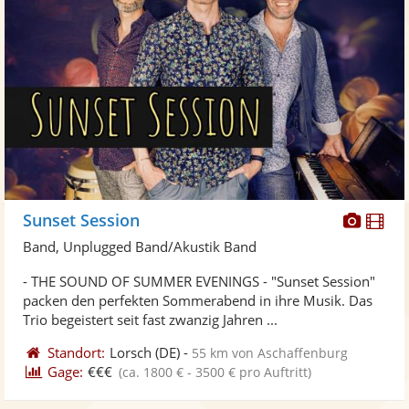
Diese
Di
Sunset Session
Künst
Kü
Band, Unplugged Band/Akustik Band
stellt
ste
- THE SOUND OF SUMMER EVENINGS - "Sunset Session"
Fotos
Vi
packen den perfekten Sommerabend in ihre Musik. Das
bereit
ber
Trio begeistert seit fast zwanzig Jahren ...
Standort:
Lorsch
(DE)
-
55 km von Aschaffenburg
Gage:
€€€
(ca. 1800 € - 3500 € pro Auftritt)