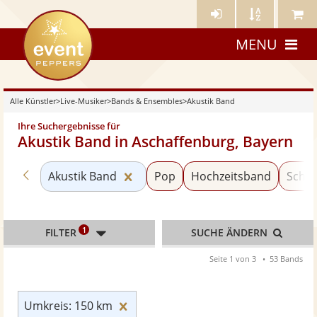
Künstler-
Künstler
Meine
eventpeppers
Login
A-
Künstle
MENU
Z
Alle Künstler
>
Live-Musiker
>
Bands & Ensembles
>
Akustik Band
Ihre Suchergebnisse für
Akustik Band in Aschaffenburg, Bayern
Zurück zu «Bands & Ensembles»
Kategorie «Akustik Band» zurück
Akustik Band
Pop
Hochzeitsband
Schla
1
FILTER
SUCHE ÄNDERN
Seite 1 von 3
53 Bands
Umkreis: 150 km zurücksetzen
Umkreis: 150 km