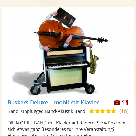
Diese
Di
Buskers Deluxe | mobil mit Klavier
Künst
Kü
(16)
5,0
Band, Unplugged Band/Akustik Band
stellt
ste
von
DIE MOBILE BAND mit Klavier auf Rädern. Sie wünschen
Fotos
Vi
5
sich etwas ganz Besonderes für Ihre Veranstaltung?
bereit
ber
Sternen
Etwas, worüber Ihre Gäste staunen? Etwas, ...