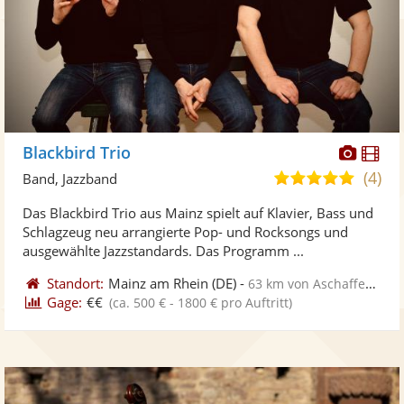
Diese
Di
Blackbird Trio
Künst
Kü
(4)
5,0
Band, Jazzband
stellt
ste
von
Das Blackbird Trio aus Mainz spielt auf Klavier, Bass und
Fotos
Vi
5
Schlagzeug neu arrangierte Pop- und Rocksongs und
bereit
ber
Sternen
ausgewählte Jazzstandards. Das Programm ...
Standort:
Mainz am Rhein
(DE)
-
63 km von Aschaffenburg
Gage:
€€
(ca. 500 € - 1800 € pro Auftritt)