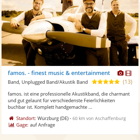
Diese
Di
famos. - finest music & entertainment
Künst
Kü
(13)
5,0
Band, Unplugged Band/Akustik Band
stellt
ste
von
famos. ist eine professionelle Akustikband, die charmant
Fotos
Vi
5
und gut gelaunt für verschiedenste Feierlichkeiten
bereit
ber
Sternen
buchbar ist. Komplett handgemachte ...
Standort:
Würzburg
(DE)
-
60 km von Aschaffenburg
Gage:
auf Anfrage