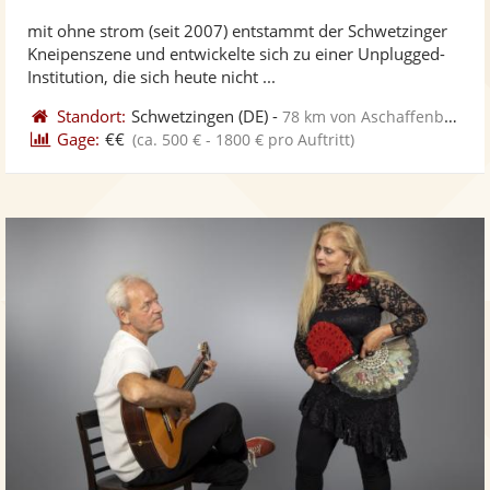
stellt
ste
von
mit ohne strom (seit 2007) entstammt der Schwetzinger
Fotos
Vi
5
Kneipenszene und entwickelte sich zu einer Unplugged-
bereit
ber
Sternen
Institution, die sich heute nicht ...
Standort:
Schwetzingen
(DE)
-
78 km von Aschaffenburg
Gage:
€€
(ca. 500 € - 1800 € pro Auftritt)