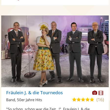
Diese
Di
Fräulein J. & die Tournedos
Künst
Kü
(16)
5,0
Band, 50er Jahre Hits
stellt
ste
von
"So schön, schön war die Zeit...!". Fräulein J. & die