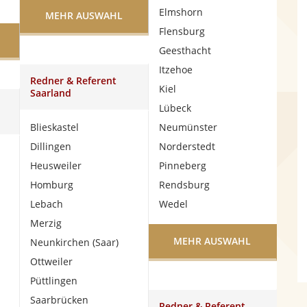
Elmshorn
MEHR AUSWAHL
Flensburg
Geesthacht
Itzehoe
Redner & Referent
Kiel
Saarland
Lübeck
Blieskastel
Neumünster
Dillingen
Norderstedt
Heusweiler
Pinneberg
Homburg
Rendsburg
Lebach
Wedel
Merzig
MEHR AUSWAHL
Neunkirchen (Saar)
Ottweiler
Püttlingen
Saarbrücken
Redner & Referent