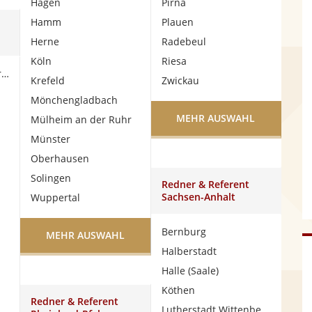
Hagen
Pirna
Hamm
Plauen
Herne
Radebeul
Köln
Riesa
Bad Homburg vor der Höhe
Krefeld
Zwickau
Mönchengladbach
MEHR AUSWAHL
Mülheim an der Ruhr
Münster
Oberhausen
Solingen
Redner & Referent
Sachsen-Anhalt
Wuppertal
Bernburg
MEHR AUSWAHL
Halberstadt
Halle (Saale)
Köthen
Redner & Referent
Lutherstadt Wittenberg