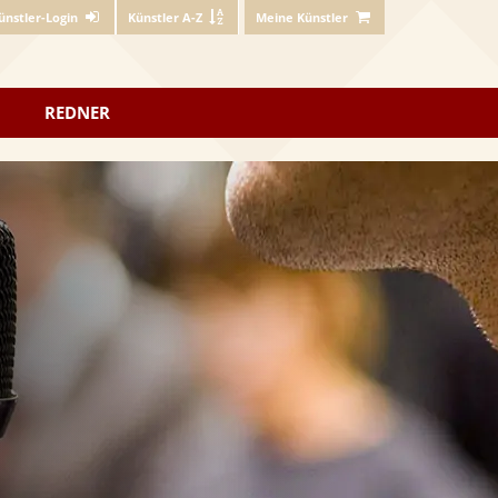
ünstler-Login
Künstler A-Z
Meine Künstler
REDNER