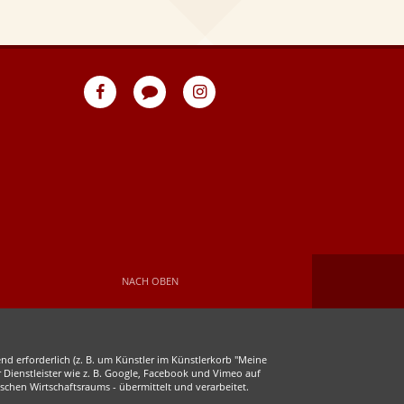
eventpeppers
Blog
eventpeppers
auf
auf
Facebook
Instagram
NACH OBEN
d erforderlich (z. B. um Künstler im Künstlerkorb "Meine
r Dienstleister wie z. B. Google, Facebook und Vimeo auf
chen Wirtschaftsraums - übermittelt und verarbeitet.