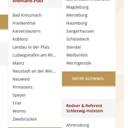
Rheinland-Pfalz
Magdeburg
Bad Kreuznach
Merseburg
Frankenthal
Naumburg
Kaiserslautern
Sangerhausen
Koblenz
Schönebeck
Landau in der Pfalz
Stendal
Ludwigshafen am Rhein
Weißenfels
Mainz
Wernigerode
Neustadt an der Weinstraße
MEHR AUSWAHL
Neuwied
Pirmasens
Speyer
Trier
Redner & Referent
Schleswig-Holstein
Worms
Zweibrücken
Ahrensburg