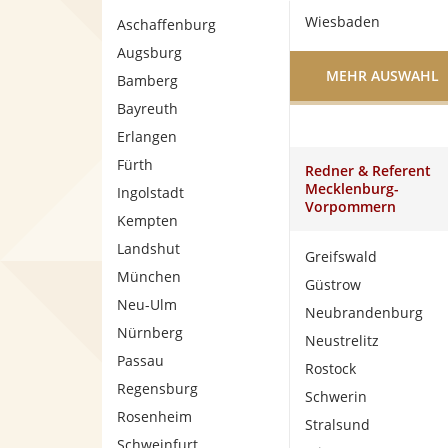
Wiesbaden
Aschaffenburg
Augsburg
MEHR AUSWAHL
Bamberg
Bayreuth
Erlangen
Fürth
Redner & Referent
Mecklenburg-
Ingolstadt
Vorpommern
Kempten
Landshut
Greifswald
München
Güstrow
Neu-Ulm
Neubrandenburg
Nürnberg
Neustrelitz
Passau
Rostock
Regensburg
Schwerin
Rosenheim
Stralsund
Schweinfurt