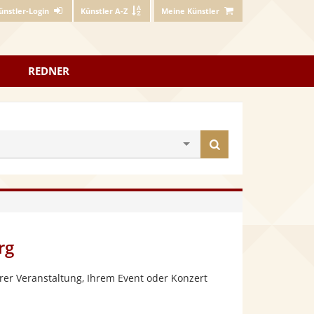
ünstler-Login
Künstler A-Z
Meine Künstler
REDNER
Künstler
finden
rg
rer Veranstaltung, Ihrem Event oder Konzert