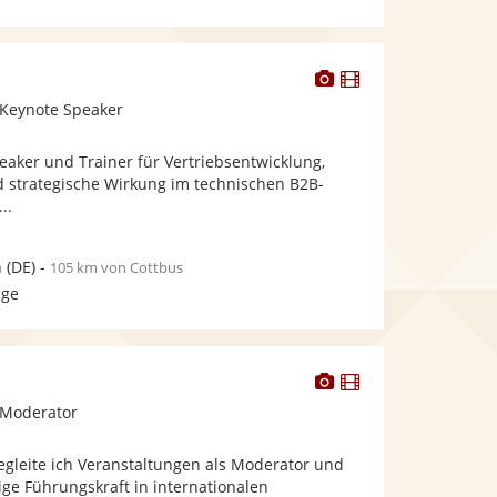
Dieser
Dieser
Künstler
Künstler
 Keynote Speaker
stellt
stellt
Fotos
Videos
Speaker und Trainer für Vertriebsentwicklung,
bereit.
bereit.
strategische Wirkung im technischen B2B-
..
n
(DE)
-
105 km von Cottbus
age
Dieser
Dieser
Künstler
Künstler
 Moderator
stellt
stellt
Fotos
Videos
begleite ich Veranstaltungen als Moderator und
bereit.
bereit.
ge Führungskraft in internationalen