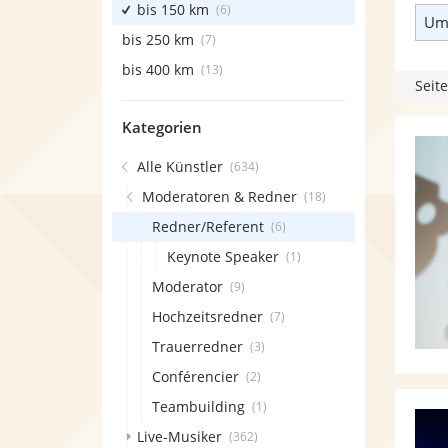
bis 150 km
(6)
Umk
bis 250 km
(7)
bis 400 km
(13)
Seite
Kategorien
Alle Künstler
(634)
Moderatoren & Redner
(18)
Redner/Referent
(6)
Keynote Speaker
(1)
Moderator
(9)
Hochzeitsredner
(7)
Trauerredner
(3)
Conférencier
(2)
Teambuilding
(1)
Live-Musiker
(362)