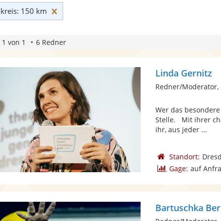
Umkreis: 150 km zurücksetzen
reis: 150 km
 1 von 1
6 Redner
Linda Gernitz
Redner/Moderator,
Wer das besondere E
Stelle. Mit ihrer c
ihr, aus jeder ...
Standort:
Dres
Gage:
auf Anfr
Bartuschka Ber