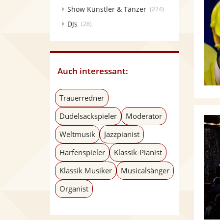
Show Künstler & Tänzer
(224)
DJs
(28)
Auch interessant:
Trauerredner
Dudelsackspieler
Moderator
Weltmusik
Jazzpianist
Harfenspieler
Klassik-Pianist
Klassik Musiker
Musicalsänger
Organist