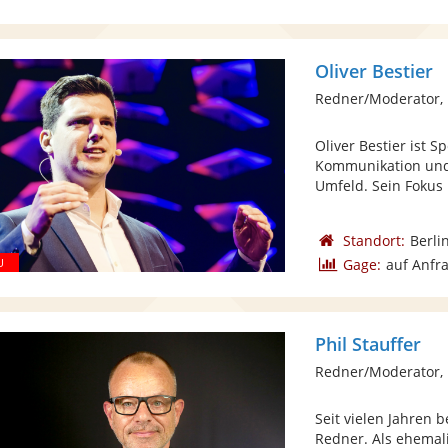
Oliver Bestier
Redner/Moderator,
Oliver Bestier ist 
Kommunikation und 
Umfeld. Sein Fokus .
Standort:
Berli
Gage:
auf Anfr
Phil Stauffer
Redner/Moderator,
Seit vielen Jahren 
Redner. Als ehemali