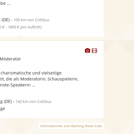
e ...
n
(DE)
-
105 km von Cottbus
0 € - 1800 € pro Auftritt)
Dieser
Dieser
Künstler
Künstler
 Moderator
stellt
stellt
Fotos
Videos
e charismatische und vielseitige
bereit.
bereit.
t, die als Moderatorin, Schauspielerin,
ote-Speakerin ...
ig
(DE)
-
142 km von Cottbus
age
Informationen zum Ranking dieser Liste