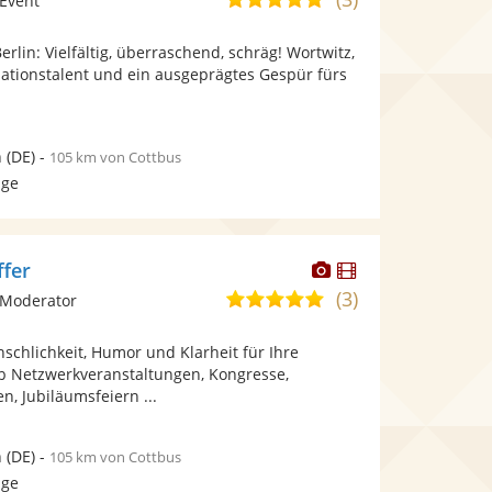
Event
stellt
stellt
von
Fotos
Videos
erlin: Vielfältig, überraschend, schräg! Wortwitz,
5
bereit.
bereit.
ationstalent und ein ausgeprägtes Gespür fürs
Sternen
n
(DE)
-
105 km von Cottbus
age
Dieser
Dieser
ffer
Künstler
Künstler
(3)
5,0
 Moderator
stellt
stellt
von
Fotos
Videos
schlichkeit, Humor und Klarheit für Ihre
5
bereit.
bereit.
b Netzwerkveranstaltungen, Kongresse,
Sternen
, Jubiläumsfeiern ...
n
(DE)
-
105 km von Cottbus
age