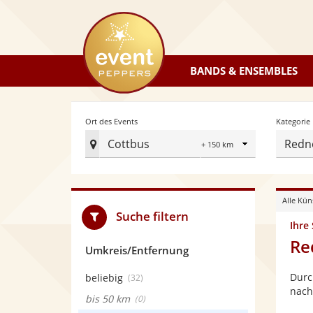
eventpeppers
BANDS & ENSEMBLES
Radius
Ort des Events
Kategorie
Cottbus
Redn
Ort
des
Events
Alle Kün
festlegen
Suche filtern
Ihre
Re
Umkreis/Entfernung
Durc
beliebig
(32)
nach
bis 50 km
(0)