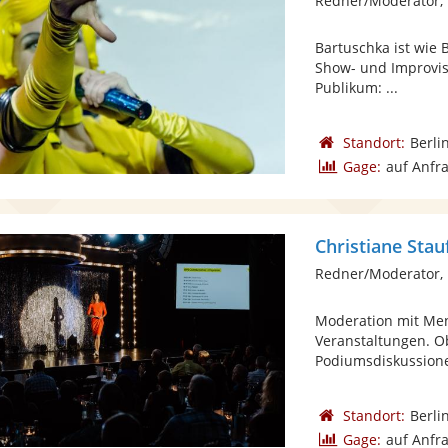
Redner/Moderator, 
Bartuschka ist wie B
Show- und Improvis
Publikum: ...
Standort:
Berli
Gage:
auf Anfr
Christiane Stau
Redner/Moderator,
Moderation mit Men
Veranstaltungen. O
Podiumsdiskussionen
Standort:
Berli
Gage:
auf Anfr