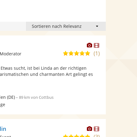
Dieser
Dieser
Künstler
Künstler
(1)
5,0
 Moderator
stellt
stellt
von
Fotos
Videos
twas sucht, ist bei Linda an der richtigen
5
bereit.
bereit.
harismatischen und charmanten Art gelingt es
Sternen
den
(DE)
-
89 km von Cottbus
age
Dieser
Dieser
lin
Künstler
Künstler
(3)
4,9