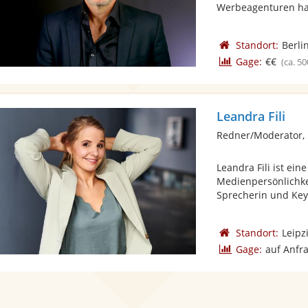
Werbeagenturen hab
Standort:
Berli
Gage:
€€
(ca. 50
Leandra Fili
Redner/Moderator,
Leandra Fili ist ein
Medienpersönlichkei
Sprecherin und Keyn
Standort:
Leipz
Gage:
auf Anfr