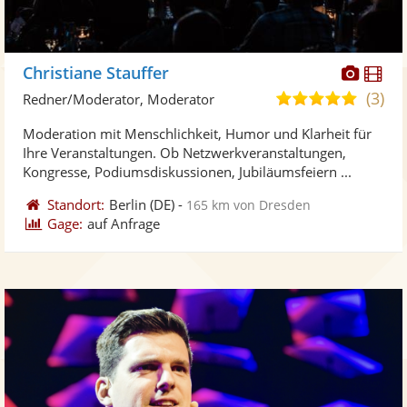
Diese
Di
Christiane Stauffer
Künst
Kü
(3)
5,0
Redner/Moderator, Moderator
stellt
ste
von
Moderation mit Menschlichkeit, Humor und Klarheit für
Fotos
Vi
5
Ihre Veranstaltungen. Ob Netzwerkveranstaltungen,
bereit
ber
Sternen
Kongresse, Podiumsdiskussionen, Jubiläumsfeiern ...
Standort:
Berlin
(DE)
-
165 km von Dresden
Gage:
auf Anfrage