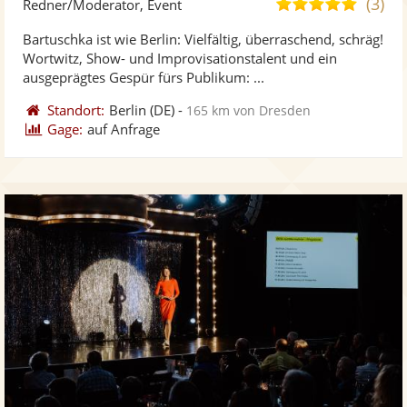
(3)
4,9
Redner/Moderator, Event
stellt
ste
von
Bartuschka ist wie Berlin: Vielfältig, überraschend, schräg!
Fotos
Vi
5
Wortwitz, Show- und Improvisationstalent und ein
bereit
ber
Sternen
ausgeprägtes Gespür fürs Publikum: ...
Standort:
Berlin
(DE)
-
165 km von Dresden
Gage:
auf Anfrage