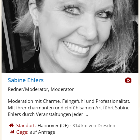
Di
Sabine Ehlers
Kü
Redner/Moderator, Moderator
ste
Moderation mit Charme, Feingefühl und Professionalität.
Fo
Mit ihrer charmanten und einfühlsamen Art führt Sabine
ber
Ehlers durch Veranstaltungen jeder ...
Standort:
Hannover
(DE)
-
314 km von Dresden
Gage:
auf Anfrage