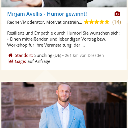
Di
Mirjam Avellis - Humor gewinnt!
Kü
(14)
4,9
Redner/Moderator, Motivationstrainer
ste
von
Resilienz und Empathie durch Humor! Sie wünschen sich:
Fo
5
• Einen mitreißenden und lebendigen Vortrag bzw.
ber
Sternen
Workshop für Ihre Veranstaltung, der ...
Standort:
Sünching
(DE)
-
261 km von Dresden
Gage:
auf Anfrage