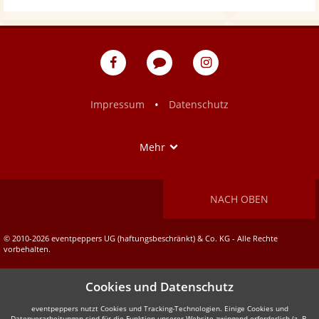
eventpeppers
Blog
eventpeppers
auf
auf
Facebook
Instagram
•
Impressum
Datenschutz
Show
Mehr
NACH OBEN
© 2010-2026 eventpeppers UG (haftungsbeschränkt) & Co. KG - Alle Rechte
vorbehalten.
Cookies und Datenschutz
eventpeppers nutzt Cookies und Tracking-Technologien. Einige Cookies und
Datenverarbeitungen sind für die Funktion unserer Website zwingend erforderlich (z. B.