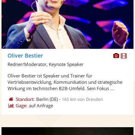
Diese
Di
Oliver Bestier
Künst
Kü
Redner/Moderator, Keynote Speaker
stellt
ste
Oliver Bestier ist Speaker und Trainer für
Fotos
Vi
Vertriebsentwicklung, Kommunikation und strategische
bereit
ber
Wirkung im technischen B2B-Umfeld. Sein Fokus ...
Standort:
Berlin
(DE)
-
165 km von Dresden
Gage:
auf Anfrage