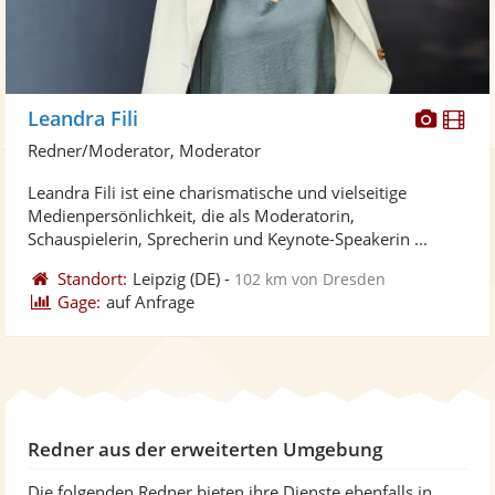
Diese
Di
Leandra Fili
Künst
Kü
Redner/Moderator, Moderator
stellt
ste
Leandra Fili ist eine charismatische und vielseitige
Fotos
Vi
Medienpersönlichkeit, die als Moderatorin,
bereit
ber
Schauspielerin, Sprecherin und Keynote-Speakerin ...
Standort:
Leipzig
(DE)
-
102 km von Dresden
Gage:
auf Anfrage
Redner aus der erweiterten Umgebung
Die folgenden Redner bieten ihre Dienste ebenfalls in