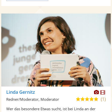
Diese
Di
Linda Gernitz
Künst
Kü
(1)
5,0
Redner/Moderator, Moderator
stellt
ste
von
Wer das besondere Etwas sucht, ist bei Linda an der
Fotos
Vi
5