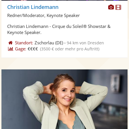
Diese
Di
Christian Lindemann
Künst
Kü
Redner/Moderator, Keynote Speaker
stellt
ste
Christian Lindemann - Cirque du Soleil® Showstar &
Fotos
Vi
Keynote Speaker.
bereit
ber
Standort:
Zschorlau
(DE)
-
94 km von Dresden
Gage:
€€€€
(3500 € oder mehr pro Auftritt)