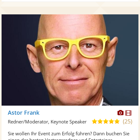
Diese
Di
Astor Frank
Künst
Kü
(25)
4,9
Redner/Moderator, Keynote Speaker
stellt
ste
von
Sie wollen Ihr Event zum Erfolg führen? Dann buchen Sie
Fotos
Vi
5
einen der besten Vortragsredner und Entertainer