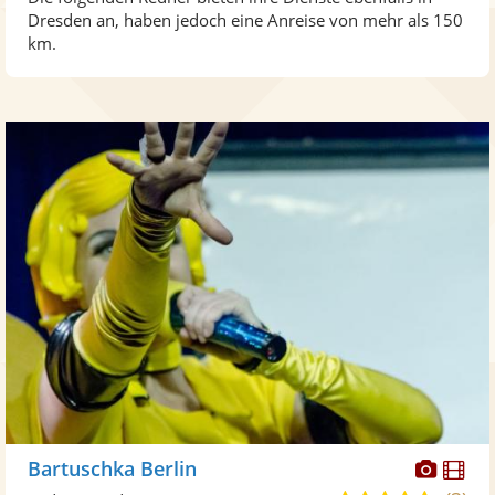
Dresden an, haben jedoch eine Anreise von mehr als 150
km.
Diese
Di
Bartuschka Berlin
Künst
Kü