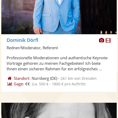
Diese
Di
Dominik Dörfl
Künst
Kü
Redner/Moderator, Referent
stellt
ste
Professionelle Moderationen und authentische Keynote-
Fotos
Vi
Vorträge gehören zu meinen Fachgebieten! Ich biete
bereit
ber
Ihnen einen sicheren Rahmen für ein erfolgreiches ...
Standort:
Nürnberg
(DE)
-
261 km von Dresden
Gage:
€€
(ca. 500 € - 1800 € pro Auftritt)