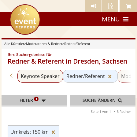
Künstler-
Künstler
Meine
eventpeppers
Login
A-
Künstle
MENU
Z
Alle Künstler
>
Moderatoren & Redner
>
Redner/Referent
Ihre Suchergebnisse für
Redner & Referent in Dresden, Sachsen
Zurück zu «Moderatoren & Redner»
Kategorie
Keynote Speaker
Redner/Referent
Moder
1
FILTER
SUCHE ÄNDERN
Seite 1 von 1
3 Redner
Umkreis: 150 km zurücksetzen
Umkreis: 150 km