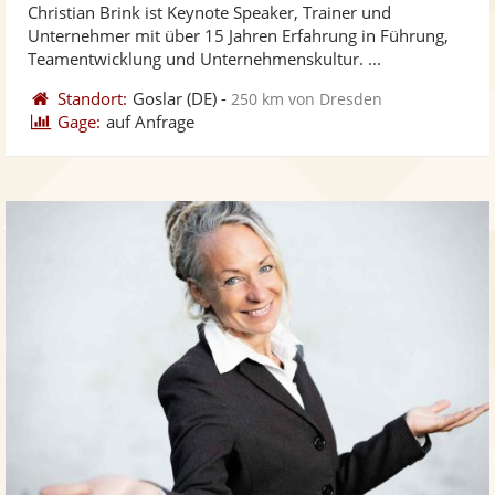
Christian Brink ist Keynote Speaker, Trainer und
Fotos
Vi
Unternehmer mit über 15 Jahren Erfahrung in Führung,
bereit
ber
Teamentwicklung und Unternehmenskultur. ...
Standort:
Goslar
(DE)
-
250 km von Dresden
Gage:
auf Anfrage