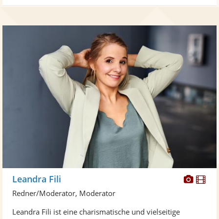
Diese
Di
Leandra Fili
Künst
Kü
Redner/Moderator, Moderator
stellt
ste
Leandra Fili ist eine charismatische und vielseitige
Fotos
Vi