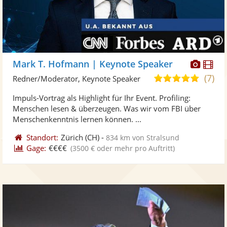
Diese
Di
Mark T. Hofmann | Keynote Speaker
Künst
Kü
(7)
4,9
Redner/Moderator, Keynote Speaker
stellt
ste
von
Impuls-Vortrag als Highlight für Ihr Event. Profiling:
Fotos
Vi
5
Menschen lesen & überzeugen. Was wir vom FBI über
bereit
ber
Sternen
Menschenkenntnis lernen können. ...
Standort:
Zürich
(CH)
-
834 km von Stralsund
Gage:
€€€€
(3500 € oder mehr pro Auftritt)