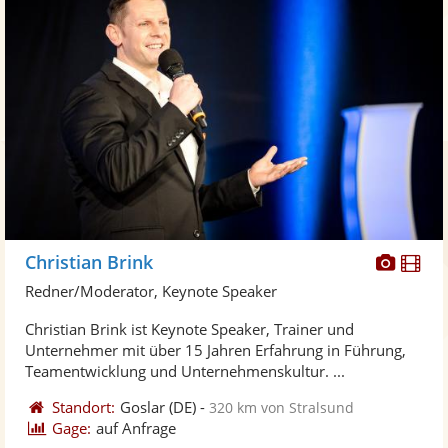
Diese
Di
Christian Brink
Künst
Kü
Redner/Moderator, Keynote Speaker
stellt
ste
Christian Brink ist Keynote Speaker, Trainer und
Fotos
Vi
Unternehmer mit über 15 Jahren Erfahrung in Führung,
bereit
ber
Teamentwicklung und Unternehmenskultur. ...
Standort:
Goslar
(DE)
-
320 km von Stralsund
Gage:
auf Anfrage