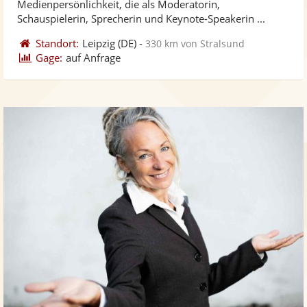
Medienpersönlichkeit, die als Moderatorin,
bereit
ber
Schauspielerin, Sprecherin und Keynote-Speakerin ...
Standort:
Leipzig
(DE)
-
330 km von Stralsund
Gage:
auf Anfrage