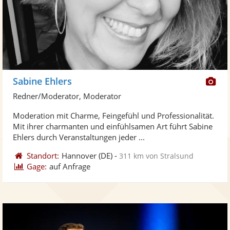
Di
Sabine Ehlers
Kü
Redner/Moderator, Moderator
ste
Moderation mit Charme, Feingefühl und Professionalität.
Fo
Mit ihrer charmanten und einfühlsamen Art führt Sabine
ber
Ehlers durch Veranstaltungen jeder ...
Standort:
Hannover
(DE)
-
311 km von Stralsund
Gage:
auf Anfrage