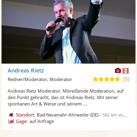
Diese
Di
Andreas Rietz
Künst
Kü
(5)
5,0
Redner/Moderator, Moderator
stellt
ste
von
Andreas Rietz Moderator. Mitreißende Moderation, auf
Fotos
Vi
5
den Punkt gebracht, das ist Andreas Rietz. Mit seiner
bereit
ber
Sternen
spontanen Art & Weise und seinem ...
Standort:
Bad Neuenahr-Ahrweiler
(DE)
-
582 km von Stralsund
Gage:
auf Anfrage