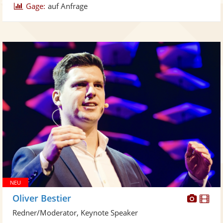
Gage:
auf Anfrage
Diese
Di
Oliver Bestier
Künst
Kü
Redner/Moderator, Keynote Speaker
stellt
ste