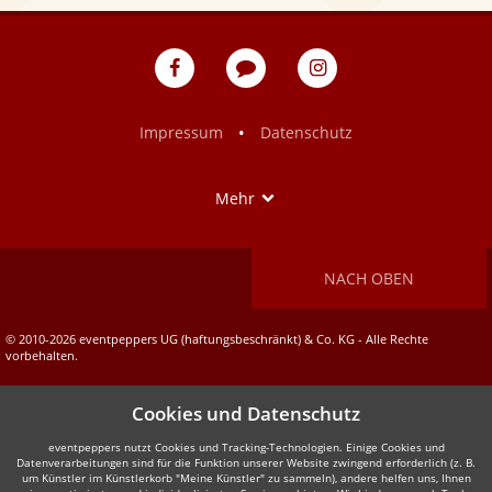
eventpeppers
Blog
eventpeppers
auf
auf
Facebook
Instagram
•
Impressum
Datenschutz
Show
Mehr
NACH OBEN
© 2010-2026 eventpeppers UG (haftungsbeschränkt) & Co. KG - Alle Rechte
vorbehalten.
Cookies und Datenschutz
eventpeppers nutzt Cookies und Tracking-Technologien. Einige Cookies und
Datenverarbeitungen sind für die Funktion unserer Website zwingend erforderlich (z. B.
um Künstler im Künstlerkorb "Meine Künstler" zu sammeln), andere helfen uns, Ihnen