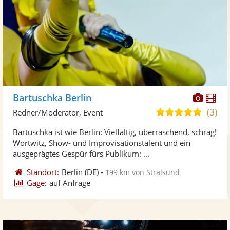
Diese
Di
Bartuschka Berlin
Künst
Kü
(3)
4,9
Redner/Moderator, Event
stellt
ste
von
Bartuschka ist wie Berlin: Vielfältig, überraschend, schräg!
Fotos
Vi
5
Wortwitz, Show- und Improvisationstalent und ein
bereit
ber
Sternen
ausgeprägtes Gespür fürs Publikum: ...
Standort:
Berlin
(DE)
-
199 km von Stralsund
Gage:
auf Anfrage