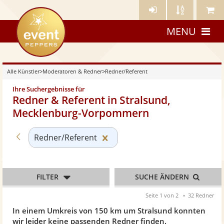
Künstler-
Künstler
Meine
eventpeppers
Login
A-
Künstle
MENU
Z
Alle Künstler
>
Moderatoren & Redner
>
Redner/Referent
Ihre Suchergebnisse für
Redner & Referent in Stralsund,
Mecklenburg-Vorpommern
Zurück zu «Moderatoren & Redner»
Kategorie «Redner/Referent»
Redner/Referent
FILTER
SUCHE ÄNDERN
Seite 1 von 2
32 Redner
In einem Umkreis von 150 km um Stralsund konnten
wir leider keine passenden Redner finden.