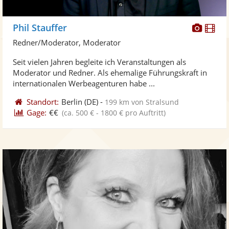
Diese
Di
Phil Stauffer
Künst
Kü
Redner/Moderator, Moderator
stellt
ste
Seit vielen Jahren begleite ich Veranstaltungen als
Fotos
Vi
Moderator und Redner. Als ehemalige Führungskraft in
bereit
ber
internationalen Werbeagenturen habe ...
Standort:
Berlin
(DE)
-
199 km von Stralsund
Gage:
€€
(ca. 500 € - 1800 € pro Auftritt)