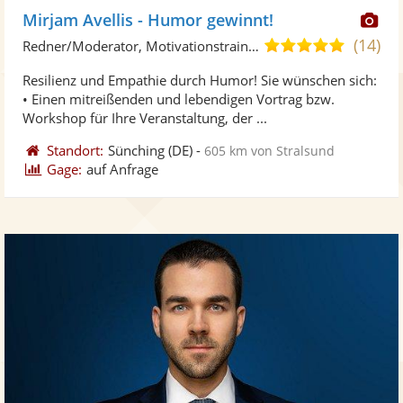
Di
Mirjam Avellis - Humor gewinnt!
Kü
(14)
4,9
Redner/Moderator, Motivationstrainer
ste
von
Resilienz und Empathie durch Humor! Sie wünschen sich:
Fo
5
• Einen mitreißenden und lebendigen Vortrag bzw.
ber
Sternen
Workshop für Ihre Veranstaltung, der ...
Standort:
Sünching
(DE)
-
605 km von Stralsund
Gage:
auf Anfrage