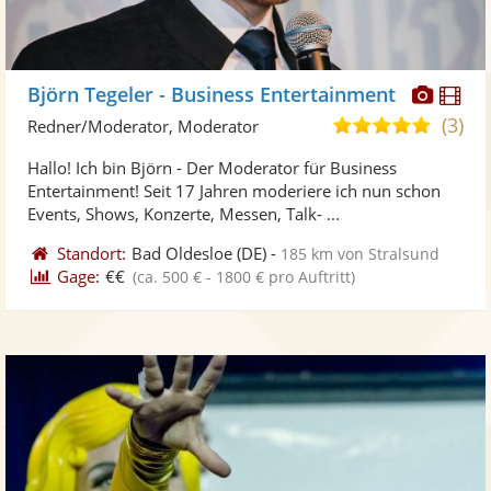
Diese
Di
Björn Tegeler - Business Entertainment
Künst
Kü
(3)
4,9
Redner/Moderator, Moderator
stellt
ste
von
Hallo! Ich bin Björn - Der Moderator für Business
Fotos
Vi
5
Entertainment! Seit 17 Jahren moderiere ich nun schon
bereit
ber
Sternen
Events, Shows, Konzerte, Messen, Talk- ...
Standort:
Bad Oldesloe
(DE)
-
185 km von Stralsund
Gage:
€€
(ca. 500 € - 1800 € pro Auftritt)