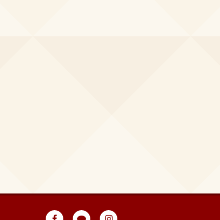
eventpeppers
Blog
eventpeppers