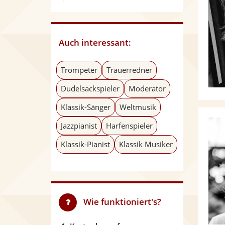
Auch interessant:
Trompeter
Trauerredner
Dudelsackspieler
Moderator
Klassik-Sänger
Weltmusik
Jazzpianist
Harfenspieler
Klassik-Pianist
Klassik Musiker
Wie funktioniert's?