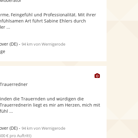
 Moderator
stellt
Fotos
me, Feingefühl und Professionalität. Mit ihrer
bereit.
fühlsamen Art führt Sabine Ehlers durch
er ...
over
(DE)
-
94 km von Wernigerode
age
Dieser
Künstler
 Trauerredner
stellt
Fotos
inden die Trauernden und würdigen die
bereit.
 Trauerrednerin liegt es mir am Herzen, mich mit
ühl ...
over
(DE)
-
94 km von Wernigerode
 500 € pro Auftritt)