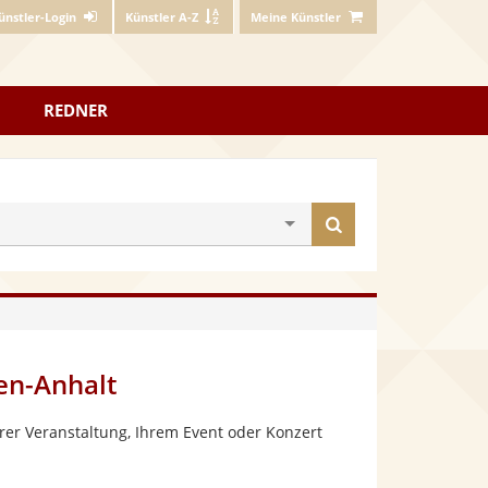
ünstler-Login
Künstler A-Z
Meine Künstler
REDNER
Künstler
finden
en-Anhalt
rer Veranstaltung, Ihrem Event oder Konzert