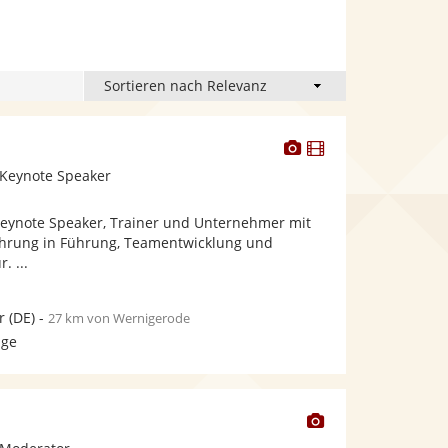
Dieser
Dieser
Künstler
Künstler
 Keynote Speaker
stellt
stellt
Fotos
Videos
 Keynote Speaker, Trainer und Unternehmer mit
bereit.
bereit.
ahrung in Führung, Teamentwicklung und
. ...
r
(DE)
-
27 km von Wernigerode
age
Dieser
Künstler