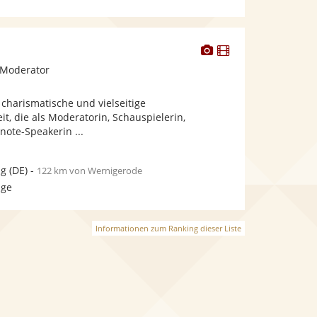
Dieser
Dieser
Künstler
Künstler
 Moderator
stellt
stellt
Fotos
Videos
e charismatische und vielseitige
bereit.
bereit.
t, die als Moderatorin, Schauspielerin,
ote-Speakerin ...
ig
(DE)
-
122 km von Wernigerode
age
Informationen zum Ranking dieser Liste