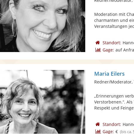
Redner/Moderator,
Moderation mit Char
charmanten und ein
Veranstaltungen jed
Standort:
Hann
Gage:
auf Anfr
Maria Eilers
Redner/Moderator,
„Erinnerungen verb
Verstorbenen.“. Als
Respekt und Feingef
Standort:
Hann
Gage:
€
(bis ca.