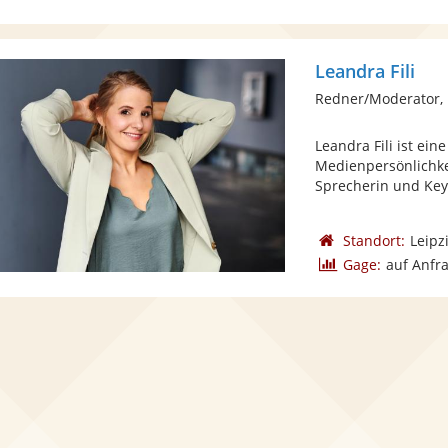
Leandra Fili
Redner/Moderator,
Leandra Fili ist ein
Medienpersönlichkei
Sprecherin und Keyn
Standort:
Leipz
Gage:
auf Anfr