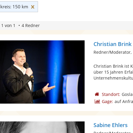
Umkreis: 150 km zurücksetzen
reis: 150 km
 1 von 1
4 Redner
Christian Brink
Redner/Moderator,
Christian Brink ist
über 15 Jahren Erf
Unternehmenskultur
Standort:
Gosla
Gage:
auf Anfr
Sabine Ehlers