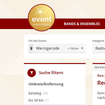
eventpeppers
BANDS & ENSEMBLES
Radius
Ort des Events
Kategorie
Wernigerode
Redn
Ort
des
Events
Alle Kün
festlegen
Suche filtern
Ihre
Re
Umkreis/Entfernung
Durc
beliebig
(34)
nach
bis 50 km
(1)