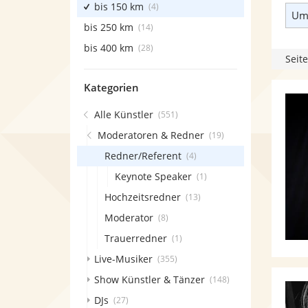
bis 150 km
(4)
Umk
bis 250 km
(14)
bis 400 km
(28)
Seite
Kategorien
Alle Künstler
(551)
Moderatoren & Redner
(19)
Redner/Referent
(4)
Keynote Speaker
(1)
Hochzeitsredner
(13)
Moderator
(8)
Trauerredner
(1)
Live-Musiker
(355)
Show Künstler & Tänzer
(148)
DJs
(27)