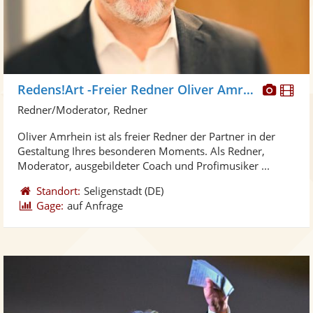
Diese
Di
Redens!Art -Freier Redner Oliver Amrhein
Künst
Kü
Redner/Moderator, Redner
stellt
ste
Oliver Amrhein ist als freier Redner der Partner in der
Fotos
Vi
Gestaltung Ihres besonderen Moments. Als Redner,
bereit
ber
Moderator, ausgebildeter Coach und Profimusiker ...
Standort:
Seligenstadt
(DE)
Gage:
auf Anfrage