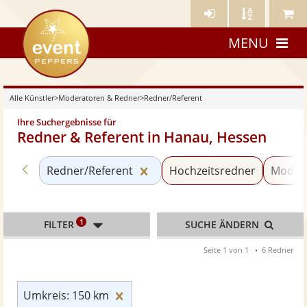
Künstler-
Künstler
Meine
eventpeppers
Login
A-
Künstle
MENU
Z
Alle Künstler
>
Moderatoren & Redner
>
Redner/Referent
Ihre Suchergebnisse für
Redner & Referent in Hanau, Hessen
Zurück zu «Moderatoren & Redner»
Kategorie «Redner/Referent»
Redner/Referent
Hochzeitsredner
Moder
1
FILTER
SUCHE ÄNDERN
Seite 1 von 1
6 Redner
Umkreis: 150 km zurücksetzen
Umkreis: 150 km