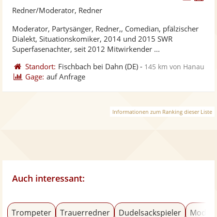
Künst
Kü
Redner/Moderator, Redner
stellt
ste
Moderator, Partysänger, Redner,, Comedian, pfälzischer
Fotos
Vi
Dialekt, Situationskomiker, 2014 und 2015 SWR
bereit
ber
Superfasenachter, seit 2012 Mitwirkender ...
Standort:
Fischbach bei Dahn
(DE)
-
145 km von Hanau
Gage:
auf Anfrage
Informationen zum Ranking dieser Liste
Auch interessant:
Trompeter
Trauerredner
Dudelsackspieler
Modera