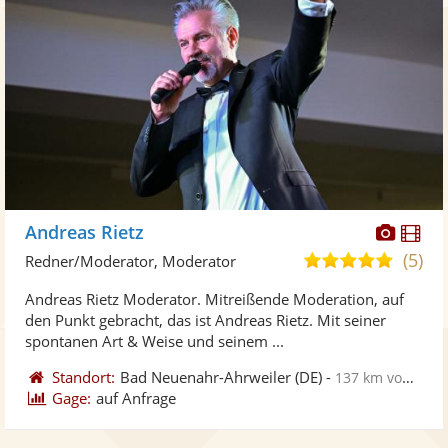
Diese
Di
Andreas Rietz
Künst
Kü
(5)
5,0
Redner/Moderator, Moderator
stellt
ste
von
Andreas Rietz Moderator. Mitreißende Moderation, auf
Fotos
Vi
5
den Punkt gebracht, das ist Andreas Rietz. Mit seiner
bereit
ber
Sternen
spontanen Art & Weise und seinem ...
Standort:
Bad Neuenahr-Ahrweiler
(DE)
-
137 km von Hanau
Gage:
auf Anfrage