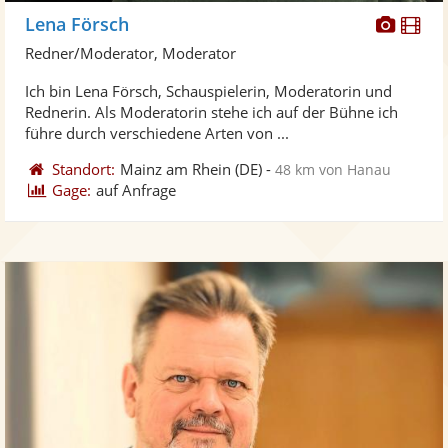
Diese
Di
Lena Försch
Künst
Kü
Redner/Moderator, Moderator
stellt
ste
Ich bin Lena Försch, Schauspielerin, Moderatorin und
Fotos
Vi
Rednerin. Als Moderatorin stehe ich auf der Bühne ich
bereit
ber
führe durch verschiedene Arten von ...
Standort:
Mainz am Rhein
(DE)
-
48 km von Hanau
Gage:
auf Anfrage