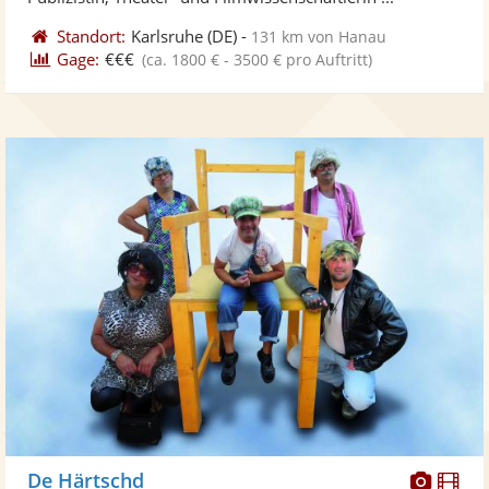
Standort:
Karlsruhe
(DE)
-
131 km von Hanau
Gage:
€€€
(ca. 1800 € - 3500 € pro Auftritt)
Diese
Di
De Härtschd