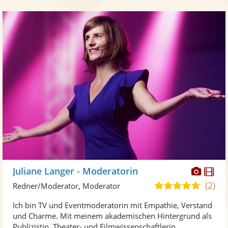
Diese
Di
Juliane Langer - Moderatorin
Künst
Kü
(2)
4,9
Redner/Moderator, Moderator
stellt
ste
von
Ich bin TV und Eventmoderatorin mit Empathie, Verstand
Fotos
Vi
5
und Charme. Mit meinem akademischen Hintergrund als
bereit
ber
Sternen
Publizistin, Theater- und Filmwissenschaftlerin ...