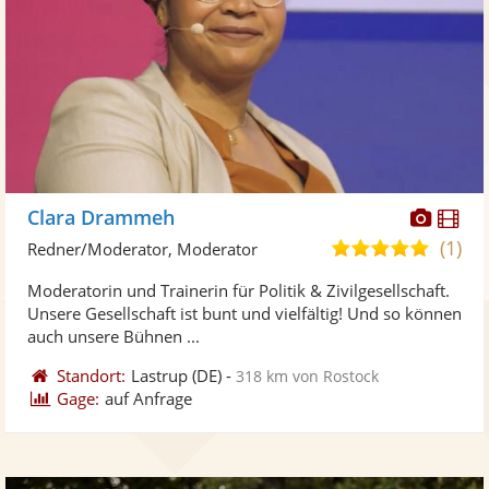
Diese
Di
Clara Drammeh
Künst
Kü
(1)
5,0
Redner/Moderator, Moderator
stellt
ste
von
Moderatorin und Trainerin für Politik & Zivilgesellschaft.
Fotos
Vi
5
Unsere Gesellschaft ist bunt und vielfältig! Und so können
bereit
ber
Sternen
auch unsere Bühnen ...
Standort:
Lastrup
(DE)
-
318 km von Rostock
Gage:
auf Anfrage