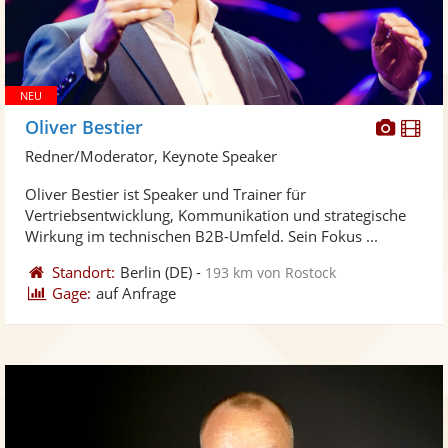
Diese
Di
Oliver Bestier
Künst
Kü
Redner/Moderator, Keynote Speaker
stellt
ste
Oliver Bestier ist Speaker und Trainer für
Fotos
Vi
Vertriebsentwicklung, Kommunikation und strategische
bereit
ber
Wirkung im technischen B2B-Umfeld. Sein Fokus ...
Standort:
Berlin
(DE)
-
193 km von Rostock
Gage:
auf Anfrage