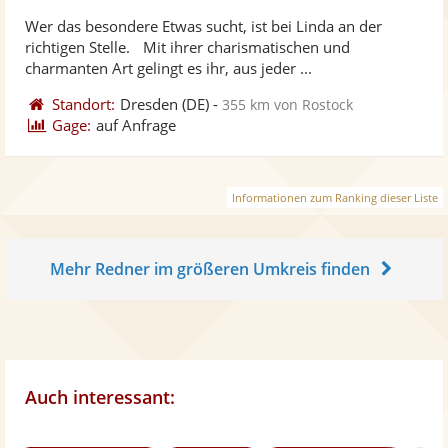
stellt
ste
von
Wer das besondere Etwas sucht, ist bei Linda an der
Fotos
Vi
5
richtigen Stelle. Mit ihrer charismatischen und
bereit
ber
Sternen
charmanten Art gelingt es ihr, aus jeder ...
Standort:
Dresden
(DE)
-
355 km von Rostock
Gage:
auf Anfrage
Informationen zum Ranking dieser Liste
Mehr Redner im größeren Umkreis finden
Auch interessant: