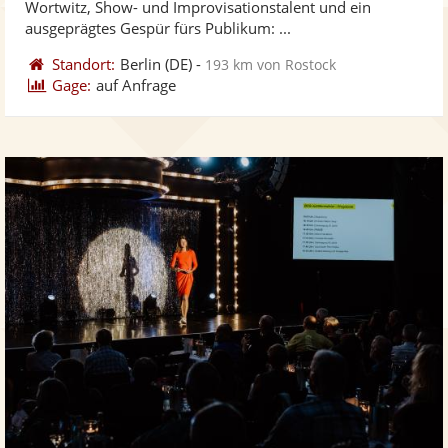
Wortwitz, Show- und Improvisationstalent und ein
bereit
ber
Sternen
ausgeprägtes Gespür fürs Publikum: ...
Standort:
Berlin
(DE)
-
193 km von Rostock
Gage:
auf Anfrage