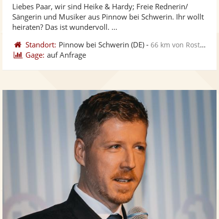
Liebes Paar, wir sind Heike & Hardy; Freie Rednerin/
Fotos
Vi
5
Sängerin und Musiker aus Pinnow bei Schwerin. Ihr wollt
bereit
ber
Sternen
heiraten? Das ist wundervoll. ...
Standort:
Pinnow bei Schwerin
(DE)
-
66 km von Rostock
Gage:
auf Anfrage