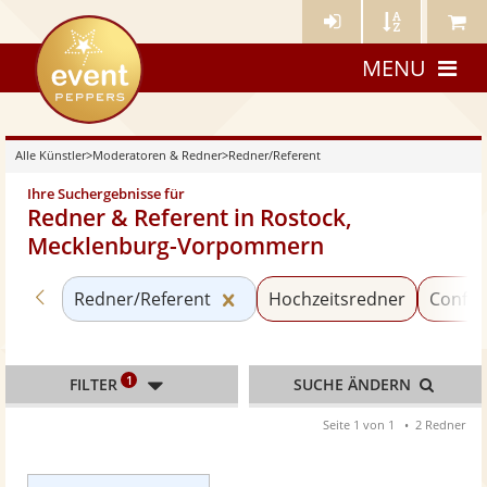
Künstler-
Künstler
Meine
eventpeppers
Login
A-
Künstle
MENU
Z
Alle Künstler
>
Moderatoren & Redner
>
Redner/Referent
Ihre Suchergebnisse für
Redner & Referent in Rostock,
Mecklenburg-Vorpommern
Zurück zu «Moderatoren & Redner»
Kategorie «Redner/Referent»
Redner/Referent
Hochzeitsredner
Confér
1
FILTER
SUCHE ÄNDERN
Seite 1 von 1
2 Redner