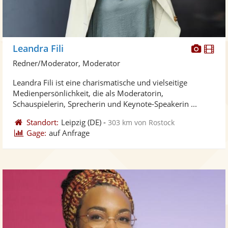
Diese
Di
Leandra Fili
Künst
Kü
Redner/Moderator, Moderator
stellt
ste
Leandra Fili ist eine charismatische und vielseitige
Fotos
Vi
Medienpersönlichkeit, die als Moderatorin,
bereit
ber
Schauspielerin, Sprecherin und Keynote-Speakerin ...
Standort:
Leipzig
(DE)
-
303 km von Rostock
Gage:
auf Anfrage