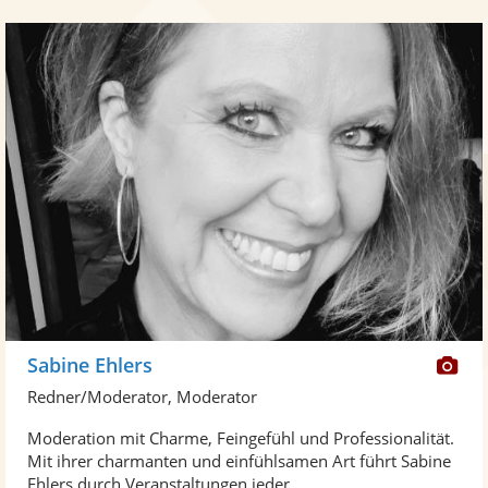
Di
Sabine Ehlers
Kü
Redner/Moderator, Moderator
ste
Moderation mit Charme, Feingefühl und Professionalität.
Fo
Mit ihrer charmanten und einfühlsamen Art führt Sabine
ber
Ehlers durch Veranstaltungen jeder ...