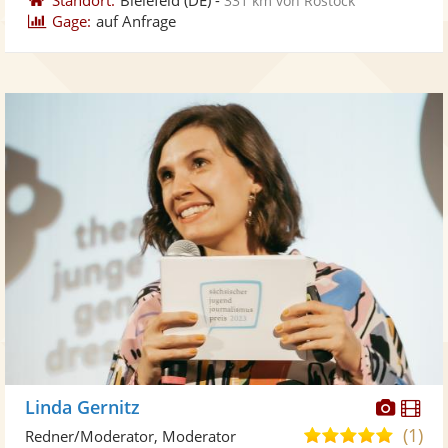
331 km von Rostock
Gage:
auf Anfrage
Diese
Di
Linda Gernitz
Künst
Kü
(1)
5,0
Redner/Moderator, Moderator