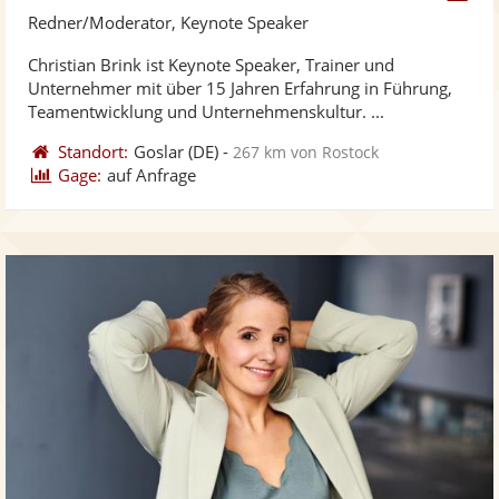
Künst
Kü
Redner/Moderator, Keynote Speaker
stellt
ste
Christian Brink ist Keynote Speaker, Trainer und
Fotos
Vi
Unternehmer mit über 15 Jahren Erfahrung in Führung,
bereit
ber
Teamentwicklung und Unternehmenskultur. ...
Standort:
Goslar
(DE)
-
267 km von Rostock
Gage:
auf Anfrage