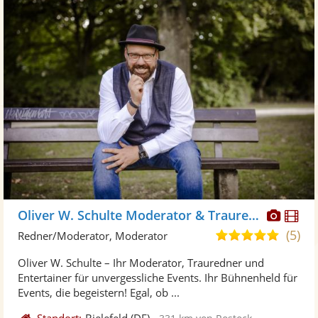
Diese
Di
Oliver W. Schulte Moderator & Trauredner
Künst
Kü
(5)
5,0
Redner/Moderator, Moderator
stellt
ste
von
Oliver W. Schulte – Ihr Moderator, Trauredner und
Fotos
Vi
5
Entertainer für unvergessliche Events. Ihr Bühnenheld für
bereit
ber
Sternen
Events, die begeistern! Egal, ob ...
Standort:
Bielefeld
(DE)
-