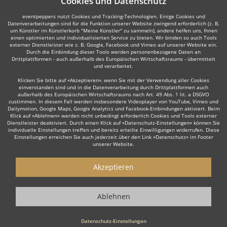
Cookies und Datenschutz
eventpeppers nutzt Cookies und Tracking-Technologien. Einige Cookies und
Datenverarbeitungen sind für die Funktion unserer Website zwingend erforderlich (z. B.
um Künstler im Künstlerkorb "Meine Künstler" zu sammeln), andere helfen uns, Ihnen
einen optimierten und individualisierten Service zu bieten. Wir binden so auch Tools
externer Dienstleister wie z. B. Google, Facebook und Vimeo auf unserer Website ein.
Durch die Einbindung dieser Tools werden personenbezogene Daten an
Drittplattformen - auch außerhalb des Europäischen Wirtschaftsraums - übermittelt
und verarbeitet.
Klicken Sie bitte auf «Akzeptieren», wenn Sie mit der Verwendung aller Cookies
einverstanden sind und in die Datenverarbeitung durch Drittplattformen auch
außerhalb des Europäischen Wirtschaftsraums nach Art. 49 Abs. 1 lit. a DSGVO
zustimmen. In diesem Fall werden insbesondere Videoplayer von YouTube, Vimeo und
Dailymotion, Google Maps, Google Analytics und Facebook-Einbindungen aktiviert. Beim
Klick auf «Ablehnen» werden nicht unbedingt erforderlich Cookies und Tools externer
Dienstleister deaktiviert. Durch einen Klick auf «Datenschutz-Einstellungen» können Sie
individuelle Einstellungen treffen und bereits erteilte Einwilligungen widerrufen. Diese
Einstellungen erreichen Sie auch jederzeit über den Link «Datenschutz» im Footer
unserer Website.
Akzeptieren
Ablehnen
Datenschutz-Einstellungen