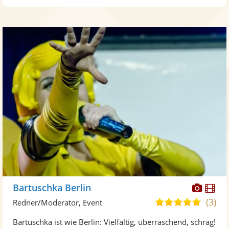
Diese
Di
Bartuschka Berlin
Künst
Kü
(3)
4,9
Redner/Moderator, Event
stellt
ste
von
Bartuschka ist wie Berlin: Vielfältig, überraschend, schräg!
Fotos
Vi
5