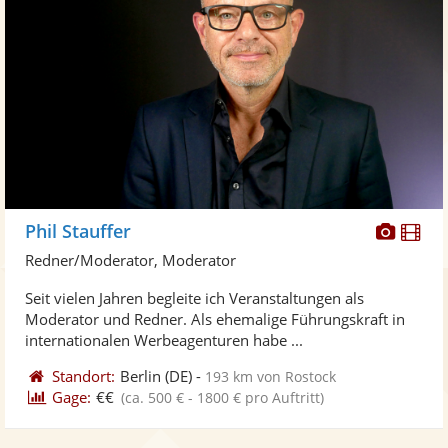
Diese
Di
Phil Stauffer
Künst
Kü
Redner/Moderator, Moderator
stellt
ste
Seit vielen Jahren begleite ich Veranstaltungen als
Fotos
Vi
Moderator und Redner. Als ehemalige Führungskraft in
bereit
ber
internationalen Werbeagenturen habe ...
Standort:
Berlin
(DE)
-
193 km von Rostock
Gage:
€€
(ca. 500 € - 1800 € pro Auftritt)