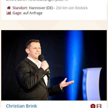
Standort:
Hannover
(DE)
-
250 km von Rostock
Gage:
auf Anfrage
Diese
Di
Christian Brink