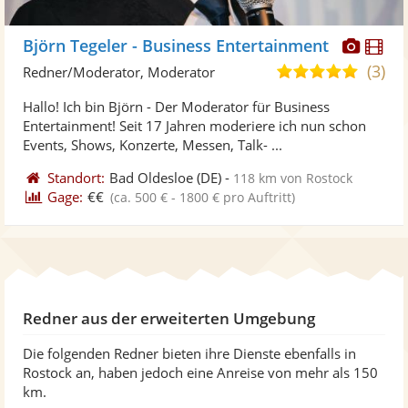
Diese
Di
Björn Tegeler - Business Entertainment
Künst
Kü
(3)
4,9
Redner/Moderator, Moderator
stellt
ste
von
Hallo! Ich bin Björn - Der Moderator für Business
Fotos
Vi
5
Entertainment! Seit 17 Jahren moderiere ich nun schon
bereit
ber
Sternen
Events, Shows, Konzerte, Messen, Talk- ...
Standort:
Bad Oldesloe
(DE)
-
118 km von Rostock
Gage:
€€
(ca. 500 € - 1800 € pro Auftritt)
Redner aus der erweiterten Umgebung
Die folgenden Redner bieten ihre Dienste ebenfalls in
Rostock an, haben jedoch eine Anreise von mehr als 150
km.