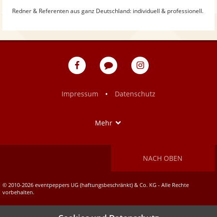
Redner & Referenten aus ganz Deutschland: individuell & professionell.
eventpeppers
Blog
eventpeppers
auf
auf
Facebook
Instagram
•
Impressum
Datenschutz
Show
Mehr
NACH OBEN
© 2010-2026 eventpeppers UG (haftungsbeschränkt) & Co. KG - Alle Rechte
vorbehalten.