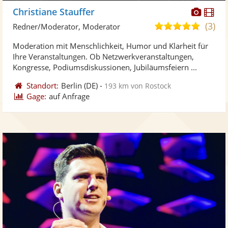
Diese
Di
Christiane Stauffer
Künst
Kü
(3)
5,0
Redner/Moderator, Moderator
stellt
ste
von
Moderation mit Menschlichkeit, Humor und Klarheit für
Fotos
Vi
5
Ihre Veranstaltungen. Ob Netzwerkveranstaltungen,
bereit
ber
Sternen
Kongresse, Podiumsdiskussionen, Jubiläumsfeiern ...
Standort:
Berlin
(DE)
-
193 km von Rostock
Gage:
auf Anfrage