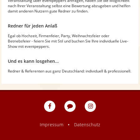
Veranstaltung über eventpeppers anfragen, haben Sie die Möglichkeit
nach Ihrer Veranstaltung selbst eine Bewertung abzugeben und helfen
damit anderen Nutzern gute Redner zu finden.
Redner für jeden Anlaß
Egal ob Hochzeit, Firmenfeier, Party, Weihnachtsfeier oder
Betriebsfeier - feiern Sie mit Stil und buchen Sie Ihre individuelle Live-
Show mit eventpeppers.
Und es kann losgehen...
Redner & Referenten aus ganz Deutschland: individuell & professionell.
eventpeppers
Blog
eventpeppers
auf
auf
Facebook
Instagram
•
Impressum
Datenschutz