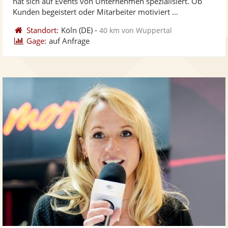
hat sich auf Events von Unternehmen spezialisiert. Ob
bereit
ber
Kunden begeistert oder Mitarbeiter motiviert ...
Standort:
Köln
(DE)
-
40 km von Wuppertal
Gage:
auf Anfrage