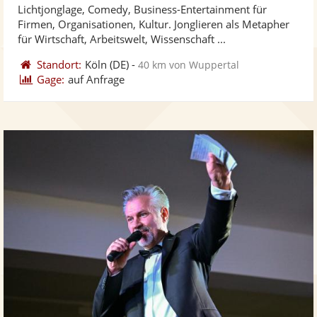
Lichtjonglage, Comedy, Business-Entertainment für
Fotos
Vi
5
Firmen, Organisationen, Kultur. Jonglieren als Metapher
bereit
ber
Sternen
für Wirtschaft, Arbeitswelt, Wissenschaft ...
Standort:
Köln
(DE)
-
40 km von Wuppertal
Gage:
auf Anfrage