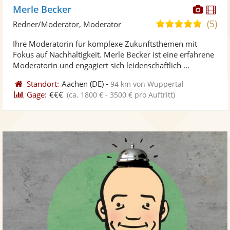
Diese
Di
Merle Becker
Künst
Kü
(5)
5,0
Redner/Moderator, Moderator
stellt
ste
von
Ihre Moderatorin für komplexe Zukunftsthemen mit
Fotos
Vi
5
Fokus auf Nachhaltigkeit. Merle Becker ist eine erfahrene
bereit
ber
Sternen
Moderatorin und engagiert sich leidenschaftlich ...
Standort:
Aachen
(DE)
-
94 km von Wuppertal
Gage:
€€€
(ca. 1800 € - 3500 € pro Auftritt)