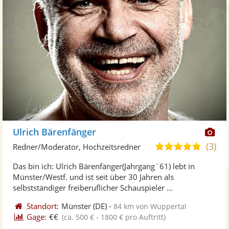
Di
Ulrich Bärenfänger
Kü
(3)
4,8
Redner/Moderator, Hochzeitsredner
ste
von
Das bin ich: Ulrich Bärenfänger(Jahrgang`61) lebt in
Fo
5
Münster/Westf. und ist seit über 30 Jahren als
ber
Sternen
selbstständiger freiberuflicher Schauspieler ...
Standort:
Münster
(DE)
-
84 km von Wuppertal
Gage:
€€
(ca. 500 € - 1800 € pro Auftritt)