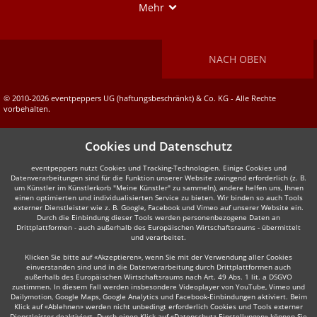
Show
Mehr
NACH OBEN
© 2010-2026 eventpeppers UG (haftungsbeschränkt) & Co. KG - Alle Rechte
vorbehalten.
Cookies und Datenschutz
eventpeppers nutzt Cookies und Tracking-Technologien. Einige Cookies und
Datenverarbeitungen sind für die Funktion unserer Website zwingend erforderlich (z. B.
um Künstler im Künstlerkorb "Meine Künstler" zu sammeln), andere helfen uns, Ihnen
einen optimierten und individualisierten Service zu bieten. Wir binden so auch Tools
externer Dienstleister wie z. B. Google, Facebook und Vimeo auf unserer Website ein.
Durch die Einbindung dieser Tools werden personenbezogene Daten an
Drittplattformen - auch außerhalb des Europäischen Wirtschaftsraums - übermittelt
und verarbeitet.
Klicken Sie bitte auf «Akzeptieren», wenn Sie mit der Verwendung aller Cookies
einverstanden sind und in die Datenverarbeitung durch Drittplattformen auch
außerhalb des Europäischen Wirtschaftsraums nach Art. 49 Abs. 1 lit. a DSGVO
zustimmen. In diesem Fall werden insbesondere Videoplayer von YouTube, Vimeo und
Dailymotion, Google Maps, Google Analytics und Facebook-Einbindungen aktiviert. Beim
Klick auf «Ablehnen» werden nicht unbedingt erforderlich Cookies und Tools externer
Dienstleister deaktiviert. Durch einen Klick auf «Datenschutz-Einstellungen» können Sie