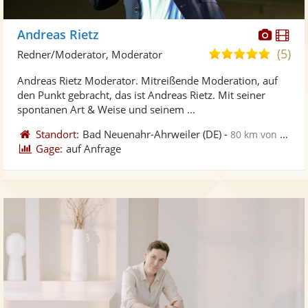
Diese
Di
Andreas Rietz
Künst
Kü
(5)
5,0
Redner/Moderator, Moderator
stellt
ste
von
Andreas Rietz Moderator. Mitreißende Moderation, auf
Fotos
Vi
5
den Punkt gebracht, das ist Andreas Rietz. Mit seiner
bereit
ber
Sternen
spontanen Art & Weise und seinem ...
Standort:
Bad Neuenahr-Ahrweiler
(DE)
-
80 km von Wuppertal
Gage:
auf Anfrage