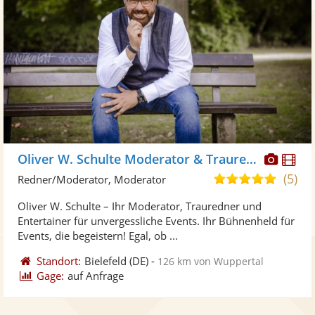
Diese
Di
Oliver W. Schulte Moderator & Trauredner
Künst
Kü
(5)
5,0
Redner/Moderator, Moderator
stellt
ste
von
Oliver W. Schulte – Ihr Moderator, Trauredner und
Fotos
Vi
5
Entertainer für unvergessliche Events. Ihr Bühnenheld für
bereit
ber
Sternen
Events, die begeistern! Egal, ob ...
Standort:
Bielefeld
(DE)
-
126 km von Wuppertal
Gage:
auf Anfrage