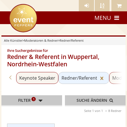
Künstler-
Künstler
Meine
eventpeppers
Login
A-
Künstle
MENU
Z
Alle Künstler
>
Moderatoren & Redner
>
Redner/Referent
Ihre Suchergebnisse für
Redner & Referent in Wuppertal,
Nordrhein-Westfalen
Zurück zu «Moderatoren & Redner»
Kategorie
Keynote Speaker
Redner/Referent
Moder
1
FILTER
SUCHE ÄNDERN
Seite 1 von 1
8 Redner