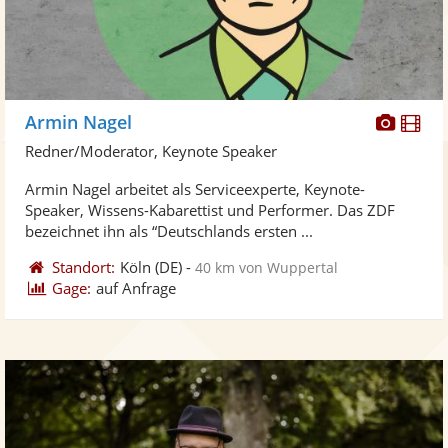
Diese
Di
Armin Nagel
Künst
Kü
Redner/Moderator, Keynote Speaker
stellt
ste
Armin Nagel arbeitet als Serviceexperte, Keynote-
Fotos
Vi
Speaker, Wissens-Kabarettist und Performer. Das ZDF
bereit
ber
bezeichnet ihn als “Deutschlands ersten ...
Standort:
Köln
(DE)
-
40 km von Wuppertal
Gage:
auf Anfrage