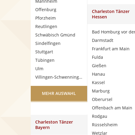
Mannheim
Offenburg
Charleston Tänzer
Hessen
Pforzheim
Reutlingen
Schwäbisch Gmünd
Darmstadt
Sindelfingen
Frankfurt am Main
Stuttgart
Fulda
Tübingen
Gießen
Ulm
Hanau
Villingen-Schwenningen
Kassel
Marburg
MEHR AUSWAHL
Oberursel
Offenbach am Main
Rodgau
Charleston Tänzer
Rüsselsheim
Bayern
Wetzlar