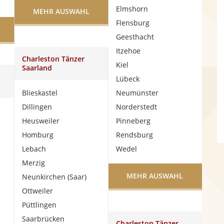
Elmshorn
MEHR AUSWAHL
Flensburg
Geesthacht
Itzehoe
Charleston Tänzer
Kiel
Saarland
Lübeck
Blieskastel
Neumünster
Dillingen
Norderstedt
Heusweiler
Pinneberg
Homburg
Rendsburg
Lebach
Wedel
Merzig
MEHR AUSWAHL
Neunkirchen (Saar)
Ottweiler
Püttlingen
Saarbrücken
Charleston Tänzer