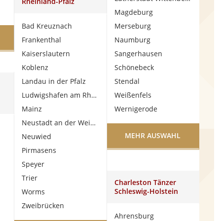
Rheinland-Pfalz
Magdeburg
Bad Kreuznach
Merseburg
Frankenthal
Naumburg
Kaiserslautern
Sangerhausen
Koblenz
Schönebeck
Landau in der Pfalz
Stendal
Ludwigshafen am Rhein
Weißenfels
Mainz
Wernigerode
Neustadt an der Weinstraße
MEHR AUSWAHL
Neuwied
Pirmasens
Speyer
Trier
Charleston Tänzer
Schleswig-Holstein
Worms
Zweibrücken
Ahrensburg