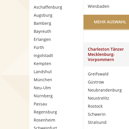
Wiesbaden
Aschaffenburg
Augsburg
MEHR AUSWAHL
Bamberg
Bayreuth
Erlangen
Fürth
Charleston Tänzer
Mecklenburg-
Ingolstadt
Vorpommern
Kempten
Landshut
Greifswald
München
Güstrow
Neu-Ulm
Neubrandenburg
Nürnberg
Neustrelitz
Passau
Rostock
Regensburg
Schwerin
Rosenheim
Stralsund
Schweinfurt