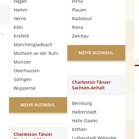
Hagen
Pirna
Hamm
Plauen
Herne
Radebeul
Köln
Riesa
Bad Homburg vor der Höhe
Krefeld
Zwickau
Mönchengladbach
MEHR AUSWAHL
Mülheim an der Ruhr
Münster
Oberhausen
Solingen
Charleston Tänzer
Sachsen-Anhalt
Wuppertal
Bernburg
MEHR AUSWAHL
Halberstadt
Halle (Saale)
Köthen
Charleston Tänzer
Lutherstadt Wittenberg