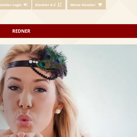
ünstler-Login
Künstler A-Z
Meine Künstler
REDNER