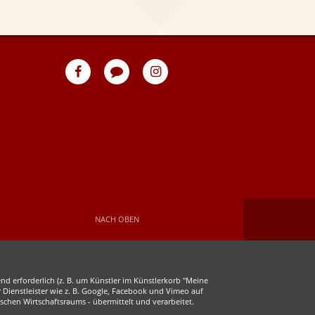
eventpeppers
Blog
eventpeppers
auf
auf
Facebook
Instagram
NACH OBEN
d erforderlich (z. B. um Künstler im Künstlerkorb "Meine
r Dienstleister wie z. B. Google, Facebook und Vimeo auf
chen Wirtschaftsraums - übermittelt und verarbeitet.